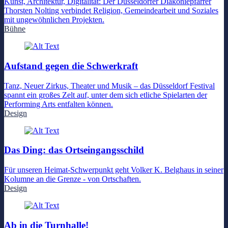
Kunst, Architektur, Digitalität: Der Düsseldorfer Diakoniepfarrer
Thorsten Nolting verbindet Religion, Gemeindearbeit und Soziales
mit ungewöhnlichen Projekten.
Bühne
Aufstand gegen die Schwerkraft
Tanz, Neuer Zirkus, Theater und Musik – das Düsseldorf Festival
spannt ein großes Zelt auf, unter dem sich etliche Spielarten der
Performing Arts entfalten können.
Design
Das Ding: das Ortseingangsschild
Für unseren Heimat-Schwerpunkt geht Volker K. Belghaus in seiner
Kolumne an die Grenze - von Ortschaften.
Design
Ab in die Turnhalle!