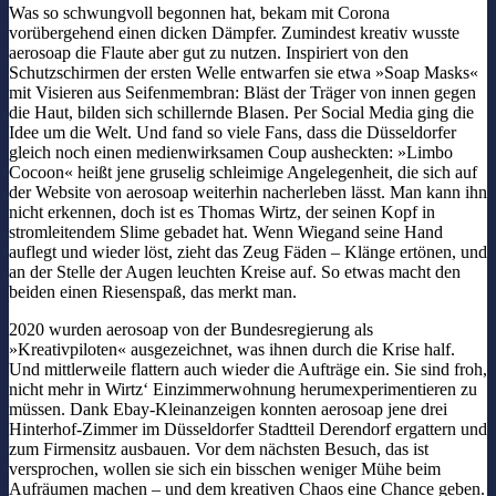
Was so schwungvoll begonnen hat, bekam mit Corona
vorübergehend einen dicken Dämpfer. Zumindest kreativ wusste
aerosoap die Flaute aber gut zu nutzen. Inspiriert von den
Schutzschirmen der ersten Welle entwarfen sie etwa »Soap Masks«
mit Visieren aus Seifenmembran: Bläst der Träger von innen gegen
die Haut, bilden sich schillernde Blasen. Per Social Media ging die
Idee um die Welt. Und fand so viele Fans, dass die Düsseldorfer
gleich noch einen medienwirksamen Coup ausheckten: »Limbo
Cocoon« heißt jene gruselig schleimige Angelegenheit, die sich auf
der Website von aerosoap weiterhin nacherleben lässt. Man kann ihn
nicht erkennen, doch ist es Thomas Wirtz, der seinen Kopf in
stromleitendem Slime gebadet hat. Wenn Wiegand seine Hand
auflegt und wieder löst, zieht das Zeug Fäden – Klänge ertönen, und
an der Stelle der Augen leuchten Kreise auf. So etwas macht den
beiden einen Riesenspaß, das merkt man.
2020 wurden aerosoap von der Bundesregierung als
»Kreativpiloten« ausgezeichnet, was ihnen durch die Krise half.
Und mittlerweile flattern auch wieder die Aufträge ein. Sie sind froh,
nicht mehr in Wirtz‘ Einzimmerwohnung herumexperimentieren zu
müssen. Dank Ebay-Kleinanzeigen konnten aerosoap jene drei
Hinterhof-Zimmer im Düsseldorfer Stadtteil Derendorf ergattern und
zum Firmensitz ausbauen. Vor dem nächsten Besuch, das ist
versprochen, wollen sie sich ein bisschen weniger Mühe beim
Aufräumen machen – und dem kreativen Chaos eine Chance geben.