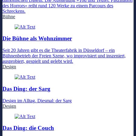
dämonischen Dasein. Die Ausstellung »Tod und Teufel. Faszination
des Horrors« reiht rund 120 Werke zu einem Parcours des
Schreckens.
Bühne
Die Bühne als Wohnzimmer
Seit 20 Jahren gibt es die Theaterfabrik in Düsseldorf – ein
Bühnenbetrieb der Freien Szene, wo improvisiert und inszeniert,
ausprobiert, gespielt und gelebt wird.
Design
Das Ding: der Sarg
Design im Alltag. Diesmal: der Sarg
Design
Das Ding: die Couch