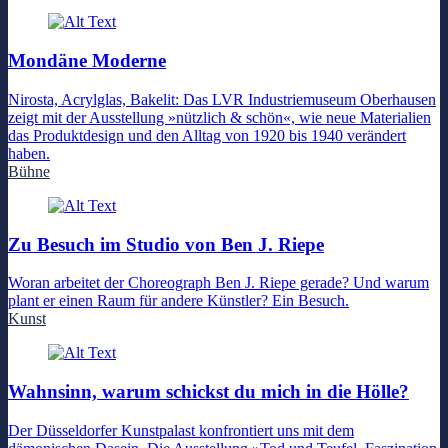
Mondäne Moderne
Nirosta, Acrylglas, Bakelit: Das LVR Industriemuseum Oberhausen
zeigt mit der Ausstellung »nützlich & schön«, wie neue Materialien
das Produktdesign und den Alltag von 1920 bis 1940 verändert
haben.
Bühne
Zu Besuch im Studio von Ben J. Riepe
Woran arbeitet der Choreograph Ben J. Riepe gerade? Und warum
plant er einen Raum für andere Künstler? Ein Besuch.
Kunst
Wahnsinn, warum schickst du mich in die Hölle?
Der Düsseldorfer Kunstpalast konfrontiert uns mit dem