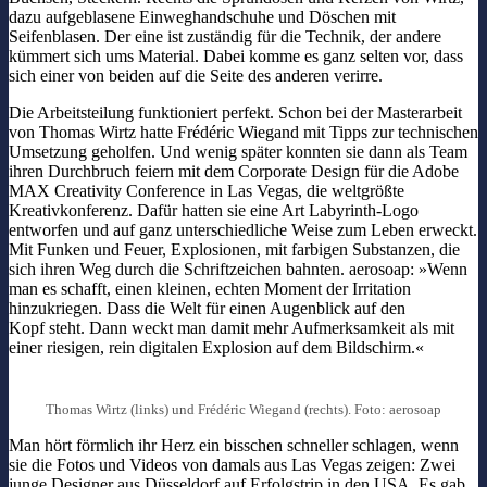
dazu aufgeblasene Einweghandschuhe und Döschen mit
Seifenblasen. Der eine ist zuständig für die Technik, der andere
kümmert sich ums Material. Dabei komme es ganz selten vor, dass
sich einer von beiden auf die Seite des anderen verirre.
Die Arbeitsteilung funktioniert perfekt. Schon bei der Masterarbeit
von Thomas Wirtz hatte Frédéric Wiegand mit Tipps zur technischen
Umsetzung geholfen. Und wenig später konnten sie dann als Team
ihren Durchbruch feiern mit dem Corporate Design für die Adobe
MAX Creativity Conference in Las Vegas, die weltgrößte
Kreativkonferenz. Dafür hatten sie eine Art Labyrinth-Logo
entworfen und auf ganz unterschiedliche Weise zum Leben erweckt.
Mit Funken und Feuer, Explosionen, mit farbigen Substanzen, die
sich ihren Weg durch die Schriftzeichen bahnten. aerosoap: »Wenn
man es schafft, einen kleinen, echten Moment der Irritation
hinzukriegen. Dass die Welt für einen Augenblick auf den
Kopf steht. Dann weckt man damit mehr Aufmerksamkeit als mit
einer riesigen, rein digitalen Explosion auf dem Bildschirm.«
Thomas Wirtz (links) und Frédéric Wiegand (rechts). Foto: aerosoap
Man hört förmlich ihr Herz ein bisschen schneller schlagen, wenn
sie die Fotos und Videos von damals aus Las Vegas zeigen: Zwei
junge Designer aus Düsseldorf auf Erfolgstrip in den USA. Es gab