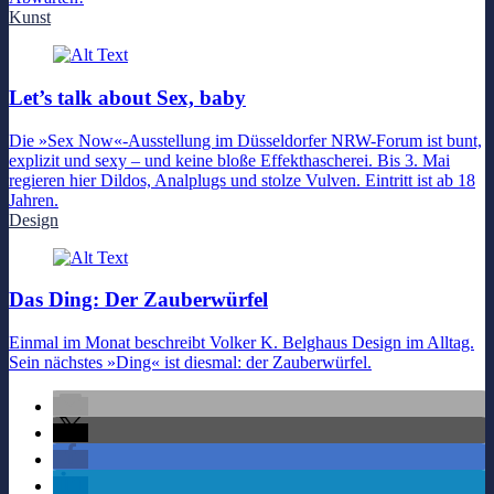
Kunst
Let’s talk about Sex, baby
Die »Sex Now«-Ausstellung im Düsseldorfer NRW-Forum ist bunt,
explizit und sexy – und keine bloße Effekthascherei. Bis 3. Mai
regieren hier Dildos, Analplugs und stolze Vulven. Eintritt ist ab 18
Jahren.
Design
Das Ding: Der Zauberwürfel
Einmal im Monat beschreibt Volker K. Belghaus Design im Alltag.
Sein nächstes »Ding« ist diesmal: der Zauberwürfel.