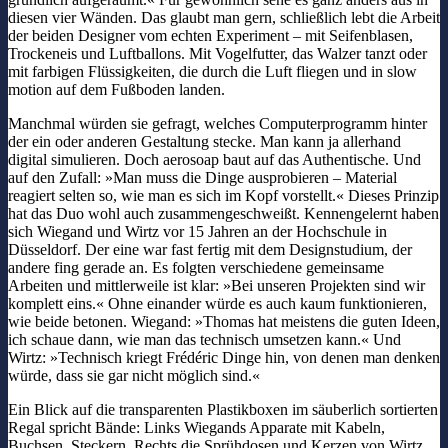
diesen vier Wänden. Das glaubt man gern, schließlich lebt die Arbeit
der beiden Designer vom echten Experiment – mit Seifenblasen,
Trockeneis und Luftballons. Mit Vogelfutter, das Walzer tanzt oder
mit farbigen Flüssigkeiten, die durch die Luft fliegen und in slow
motion auf dem Fußboden landen.
Manchmal würden sie gefragt, welches Computerprogramm hinter
der ein oder anderen Gestaltung stecke. Man kann ja allerhand
digital simulieren. Doch aerosoap baut auf das Authentische. Und
auf den Zufall: »Man muss die Dinge ausprobieren – Material
reagiert selten so, wie man es sich im Kopf vorstellt.« Dieses Prinzip
hat das Duo wohl auch zusammengeschweißt. Kennengelernt haben
sich Wiegand und Wirtz vor 15 Jahren an der Hochschule in
Düsseldorf. Der eine war fast fertig mit dem Designstudium, der
andere fing gerade an. Es folgten verschiedene gemeinsame
Arbeiten und mittlerweile ist klar: »Bei unseren Projekten sind wir
komplett eins.« Ohne einander würde es auch kaum funktionieren,
wie beide betonen. Wiegand: »Thomas hat meistens die guten Ideen,
ich schaue dann, wie man das technisch umsetzen kann.« Und
Wirtz: »Technisch kriegt Frédéric Dinge hin, von denen man denken
würde, dass sie gar nicht möglich sind.«
Ein Blick auf die transparenten Plastikboxen im säuberlich sortierten
Regal spricht Bände: Links Wiegands Apparate mit Kabeln,
Buchsen, Steckern. Rechts die Sprühdosen und Kerzen von Wirtz,