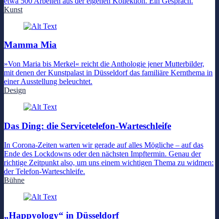
etwa 500 Arbeiten aus der eigenen Kollektion. Ein Gespräch.
Kunst
Mamma Mia
»Von Maria bis Merkel« reicht die Anthologie jener Mutterbilder,
mit denen der Kunstpalast in Düsseldorf das familiäre Kernthema in
einer Ausstellung beleuchtet.
Design
Das Ding: die Servicetelefon-Warteschleife
In Corona-Zeiten warten wir gerade auf alles Mögliche – auf das
Ende des Lockdowns oder den nächsten Impftermin. Genau der
richtige Zeitpunkt also, um uns einem wichtigen Thema zu widmen:
der Telefon-Warteschleife.
Bühne
„Happyology“ in Düsseldorf