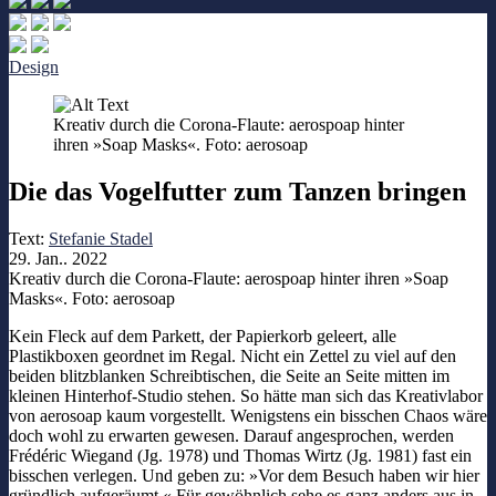
Design
Kreativ durch die Corona-Flaute: aerospoap hinter
ihren »Soap Masks«. Foto: aerosoap
Die das Vogelfutter zum Tanzen bringen
Text:
Stefanie Stadel
29. Jan.. 2022
Kreativ durch die Corona-Flaute: aerospoap hinter ihren »Soap
Masks«. Foto: aerosoap
Kein Fleck auf dem Parkett, der Papierkorb geleert, alle
Plastikboxen geordnet im Regal. Nicht ein Zettel zu viel auf den
beiden blitzblanken Schreibtischen, die Seite an Seite mitten im
kleinen Hinterhof-Studio stehen. So hätte man sich das Kreativlabor
von aerosoap kaum vorgestellt. Wenigstens ein bisschen Chaos wäre
doch wohl zu erwarten gewesen. Darauf angesprochen, werden
Frédéric Wiegand (Jg. 1978) und Thomas Wirtz (Jg. 1981) fast ein
bisschen verlegen. Und geben zu: »Vor dem Besuch haben wir hier
gründlich aufgeräumt.« Für gewöhnlich sehe es ganz anders aus in