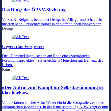
Das Ding: der ÖPNV-Sitzbezug
Volker K. Belghaus betrachtet Design im Alltag - und schaut für
unseren Mobilitätsschwerpunkt in den öffentlichen Nahverkehr.
Design
Gegen das Vergessen
Die »DemenzDinge« stehen am Ende eines vierjährigen
Forschungsprojektes – sie erleichtern Menschen mit Demenz das
Leben.
Kunst
»Der Aufruf zum Kampf für Selbstbestimmung ist
klar hörbar«
Vor 20 Jahren tauchte Artur Walter ein in die Fotografieszene des
afrikanischen Kontinents. In der Kunstsammlung NRW zeigt er nun