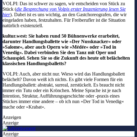
VOLPI: Das ist schwer zu sagen, wir entscheiden von Stück zu
Stück (
die Besprechung von Volpis erster Inszenierung lesen Sie
hier
). Dabei ist es uns wichtig, an den Gastchoreografen, die wir
eingeladen haben, festzuhalten. Für Freiberufler ist die Situation
natürlich existenziell.
kultur.west: Sie haben rund 50 Bühnenwerke erarbeitet,
darunter Handlungsballette wie »Der Nussknacker« oder
»Salome«, aber auch Opern wie »Médée« oder »Tod in
Venedig«. Dabei verbinden Sie den Tanz mit Oper und
Schauspiel. Sehen Sie so die Zukunft des heute oft belächelten
klassischen Handlungsballetts?
VOLPI: Auch, aber nicht nur. Wieso wird das Handlungsballett
belächelt? Davon weiß ich nichts. Es gibt viele Formen für ein
Handlungsballett: abstrakt, surreal, zerstückelt. Es braucht nicht
immer ein Tutu oder ein Krönchen. Meine Sprache ist je nach
Intention, Struktur, Aufführungsgeschichte oder -praxis eines
Stückes immer eine andere – ob ich nun »Der Tod in Venedig«
mache oder »Krabat«.
Anzeigen
Anzeige
Anzeige