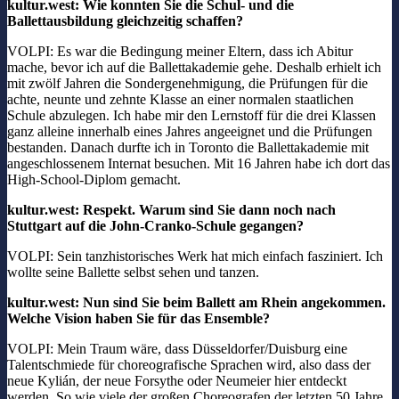
kultur.west: Wie konnten Sie die Schul- und die
Ballettausbildung gleichzeitig schaffen?
VOLPI: Es war die Bedingung meiner Eltern, dass ich Abitur
mache, bevor ich auf die Ballettakademie gehe. Deshalb erhielt ich
mit zwölf Jahren die Sondergenehmigung, die Prüfungen für die
achte, neunte und zehnte Klasse an einer normalen staatlichen
Schule abzulegen. Ich habe mir den Lernstoff für die drei Klassen
ganz alleine innerhalb eines Jahres angeeignet und die Prüfungen
bestanden. Danach durfte ich in Toronto die Ballettakademie mit
angeschlossenem Internat besuchen. Mit 16 Jahren habe ich dort das
High-School-Diplom gemacht.
kultur.west: Respekt. Warum sind Sie dann noch nach
Stuttgart auf die John-Cranko-Schule gegangen?
VOLPI: Sein tanzhistorisches Werk hat mich einfach fasziniert. Ich
wollte seine Ballette selbst sehen und tanzen.
kultur.west: Nun sind Sie beim Ballett am Rhein angekommen.
Welche Vision haben Sie für das Ensemble?
VOLPI: Mein Traum wäre, dass Düsseldorfer/Duisburg eine
Talentschmiede für choreografische Sprachen wird, also dass der
neue Kylián, der neue Forsythe oder Neumeier hier entdeckt
werden. So wie viele der großen Choreografen der letzten 50 Jahre