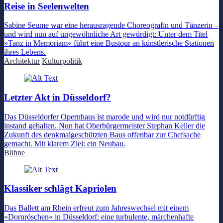
Reise in Seelenwelten
Sabine Seume war eine herausragende Choreografin und Tänzerin –
und wird nun auf ungewöhnliche Art gewürdigt: Unter dem Titel
»Tanz in Memoriam« führt eine Bustour an künstlerische Stationen
ihres Lebens.
Architektur
Kulturpolitik
Letzter Akt in Düsseldorf?
Das Düsseldorfer Opernhaus ist marode und wird nur notdürftig
instand gehalten. Nun hat Oberbürgermeister Stephan Keller die
Zukunft des denkmalgeschützten Baus offenbar zur Chefsache
gemacht. Mit klarem Ziel: ein Neubau.
Bühne
Klassiker schlägt Kapriolen
Das Ballett am Rhein erfreut zum Jahreswechsel mit einem
»Dornröschen« in Düsseldorf: eine turbulente, märchenhafte