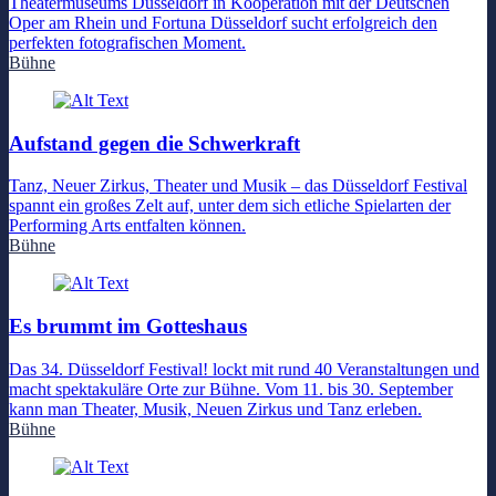
Theatermuseums Düsseldorf in Kooperation mit der Deutschen
Oper am Rhein und Fortuna Düsseldorf sucht erfolgreich den
perfekten fotografischen Moment.
Bühne
Aufstand gegen die Schwerkraft
Tanz, Neuer Zirkus, Theater und Musik – das Düsseldorf Festival
spannt ein großes Zelt auf, unter dem sich etliche Spielarten der
Performing Arts entfalten können.
Bühne
Es brummt im Gotteshaus
Das 34. Düsseldorf Festival! lockt mit rund 40 Veranstaltungen und
macht spektakuläre Orte zur Bühne. Vom 11. bis 30. September
kann man Theater, Musik, Neuen Zirkus und Tanz erleben.
Bühne