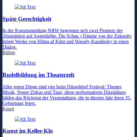
Späte Gerechtigkeit
In der Kunstsammlung NRW begegnen sich zwei Pioniere der
Abstraktion auf Augenhöhe. Die Schau »Träume von der Zukunft«
bringt Werke von Hilma af Klint und Wassily Kandinsky in einen
Dialog.
Bühne
Rudelbildung im Theaterzelt
Aller guten Dinge sind vier beim Düsseldorf Festival: Theater,
Musik, Neuer Zirkus und Tanz, diese performativen Disziplinen
bilden das Rückgrat der Veranstaltung, die in diesem Jahr ihren 35.
Geburtstag feiert.
Kunst
Kunst im Keller-Klo