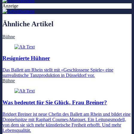
Anzeige
Ähnliche Artikel
Bühne
Resignierte Hühner
Das Ballett am Rhein stellt mit »Geschlossene Spiele« eine
surrealistische Tanzproduktion in Düsseldorf vor.
Bühne
Was bedeutet für Sie Glück, Frau Breiner?
Bridget Breiner ist neue Chefin des Ballett am Rhein und bildet eine
Doppelspitze mit Raphaël Coumes-Marquet. Ein Leitungsmodell,
von dem sie sich mehr künstlerische Freiheit erhofft. Und mehr
Lebensqualität.