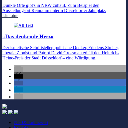
Dunkle Orte gibt's in NRW zuhauf. Zum Beispiel den
Ausstellungsort Reinraum unterm Düsseldorfer Jahnplatz.
Literatur
»Das denkende Herz«
Der israelische Schriftsteller, politische Denker, Friedens-Streiter,
liberale Zionist und Patriot David Grossman erhält den Heinrich-
Heine-Preis der Stadt Düsseldorf – eine Würdigung.
© 2025 kultur.west
Kontakt