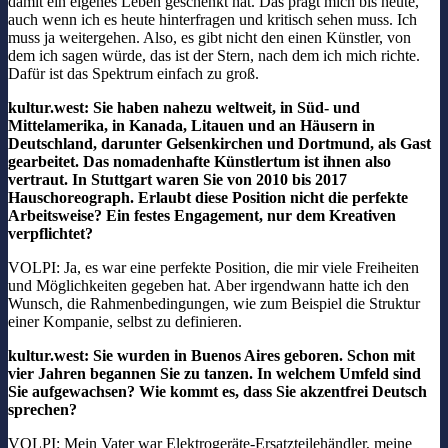
damit ein eigenes Leben geschenkt hat. Das prägt mich bis heute,
auch wenn ich es heute hinterfragen und kritisch sehen muss. Ich
muss ja weitergehen. Also, es gibt nicht den einen Künstler, von
dem ich sagen würde, das ist der Stern, nach dem ich mich richte.
Dafür ist das Spektrum einfach zu groß.
kultur.west: Sie haben nahezu weltweit, in Süd- und
Mittelamerika, in Kanada, Litauen und an Häusern in
Deutschland, darunter Gelsenkirchen und Dortmund, als Gast
gearbeitet. Das nomadenhafte Künstlertum ist ihnen also
vertraut. In Stuttgart waren Sie von 2010 bis 2017
Hauschoreograph. Erlaubt diese Position nicht die perfekte
Arbeitsweise? Ein festes Engagement, nur dem Kreativen
verpflichtet?
VOLPI: Ja, es war eine perfekte Position, die mir viele Freiheiten
und Möglichkeiten gegeben hat. Aber irgendwann hatte ich den
Wunsch, die Rahmenbedingungen, wie zum Beispiel die Struktur
einer Kompanie, selbst zu definieren.
kultur.west: Sie wurden in Buenos Aires geboren. Schon mit
vier Jahren begannen Sie zu tanzen. In welchem Umfeld sind
Sie aufgewachsen? Wie kommt es, dass Sie akzentfrei Deutsch
sprechen?
VOLPI: Mein Vater war Elektrogeräte-Ersatzteilehändler, meine