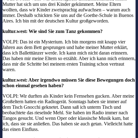
Mutter hat sich um uns drei Kinder gekümmert. Meine Eltern
wollten, dass wir Kinder zweisprachig aufwachsen – warum auch
immer. Deshalb schickten Sie uns auf die Goethe-Schule in Buenos
Aires. Ich bin mit der deutschen Kultur großgeworden.
kultur.west: Wie sind Sie zum Tanz gekommen?
VOLPI: Das ist ein Mysterium. Ich bin morgens mit knapp vier
Jahren aus dem Bett gesprungen und habe meiner Mutter erklärt,
dass ich Balletttänzer werde. Ich kann mich nicht daran erinnern.
Das haben mir meine Eltern so erzählt. Aber ich kann mich erinnern,
dass mir die Schritte bei meinem ersten Training schon vertraut
waren.
kultur.west: Aber irgendwo müssen Sie diese Bewegungen doch
schon einmal gesehen haben?
VOLPI: Wir durften als Kinder kein Fernsehen gucken. Aber meine
Großeltern hatten ein Radiogerät. Sonntags haben sie immer auf
dem Tisch Gnocchi geknetet. Dann saß ich unterm Tisch und
beobachtete das rieselnde Mehl. Sie haben im Radio immer nach
Tangos gesucht. Und wenn Oper oder klassische Musik kam, bat
ich, dass sie sie anließen. Das haben sie auch getan. Vielleicht hatte
das einen Einfluss.