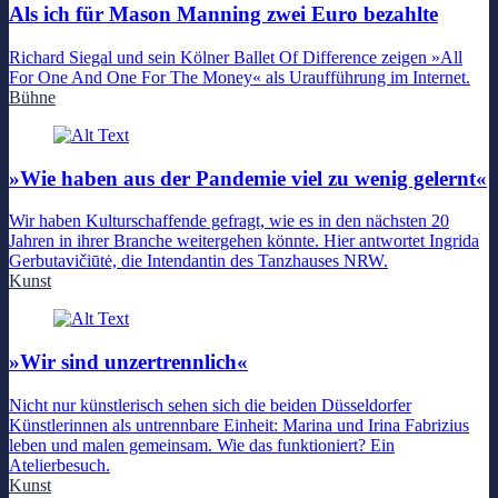
Als ich für Mason Manning zwei Euro bezahlte
Richard Siegal und sein Kölner Ballet Of Difference zeigen »All
For One And One For The Money« als Uraufführung im Internet.
Bühne
»Wie haben aus der Pandemie viel zu wenig gelernt«
Wir haben Kulturschaffende gefragt, wie es in den nächsten 20
Jahren in ihrer Branche weitergehen könnte. Hier antwortet Ingrida
Gerbutavičiūtė, die Intendantin des Tanzhauses NRW.
Kunst
»Wir sind unzertrennlich«
Nicht nur künstlerisch sehen sich die beiden Düsseldorfer
Künstlerinnen als untrennbare Einheit: Marina und Irina Fabrizius
leben und malen gemeinsam. Wie das funktioniert? Ein
Atelierbesuch.
Kunst