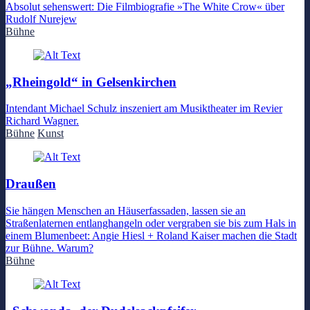
Absolut sehenswert: Die Filmbiografie »The White Crow« über
Rudolf Nurejew
Bühne
„Rheingold“ in Gelsenkirchen
Intendant Michael Schulz inszeniert am Musiktheater im Revier
Richard Wagner.
Bühne
Kunst
Draußen
Sie hängen Menschen an Häuserfassaden, lassen sie an
Straßenlaternen entlanghangeln oder vergraben sie bis zum Hals in
einem Blumenbeet: Angie Hiesl + Roland Kaiser machen die Stadt
zur Bühne. Warum?
Bühne