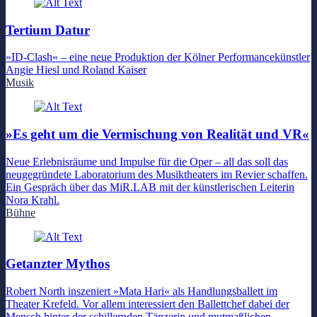
Tertium Datur
»ID-Clash« – eine neue Produktion der Kölner Performancekünstler
Angie Hiesl und Roland Kaiser
Musik
»Es geht um die Vermischung von Realität und VR«
Neue Erlebnisräume und Impulse für die Oper – all das soll das
neugegründete Laboratorium des Musiktheaters im Revier schaffen.
Ein Gespräch über das MiR.LAB mit der künstlerischen Leiterin
Nora Krahl.
Bühne
Getanzter Mythos
Robert North inszeniert »Mata Hari« als Handlungsballett im
Theater Krefeld. Vor allem interessiert den Ballettchef dabei der
Mensch hinter der schillernden Tänzerin und mutmaßlichen