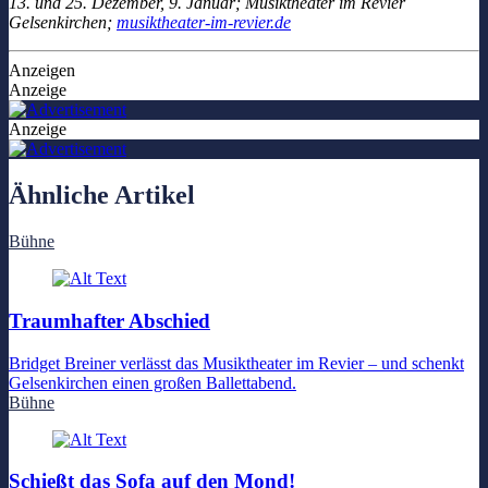
13. und 25. Dezember, 9. Januar; Musiktheater im Revier
Gelsenkirchen;
musiktheater-im-revier.de
Anzeigen
Anzeige
Anzeige
Ähnliche Artikel
Bühne
Traumhafter Abschied
Bridget Breiner verlässt das Musiktheater im Revier – und schenkt
Gelsenkirchen einen großen Ballettabend.
Bühne
Schießt das Sofa auf den Mond!