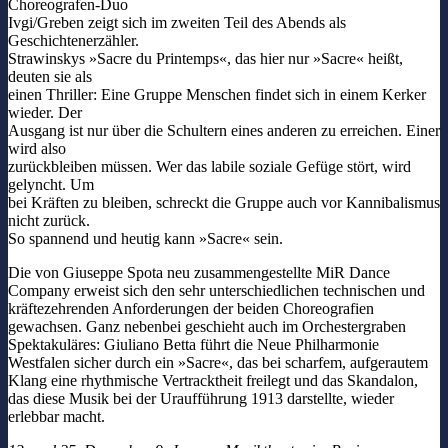
Choreografen-Duo
Ivgi/Greben zeigt sich im zweiten Teil des Abends als
Geschichtenerzähler.
Strawinskys »Sacre du Printemps«, das hier nur »Sacre« heißt,
deuten sie als
einen Thriller: Eine Gruppe Menschen findet sich in einem Kerker
wieder. Der
Ausgang ist nur über die Schultern eines anderen zu erreichen. Einer
wird also
zurückbleiben müssen. Wer das labile soziale Gefüge stört, wird
gelyncht. Um
bei Kräften zu bleiben, schreckt die Gruppe auch vor Kannibalismus
nicht zurück.
So spannend und heutig kann »Sacre« sein.
Die von Giuseppe Spota neu zusammengestellte MiR Dance
Company erweist sich den sehr unterschiedlichen technischen und
kräftezehrenden Anforderungen der beiden Choreografien
gewachsen. Ganz nebenbei geschieht auch im Orchestergraben
Spektakuläres: Giuliano Betta führt die Neue Philharmonie
Westfalen sicher durch ein »Sacre«, das bei scharfem, aufgerautem
Klang eine rhythmische Vertracktheit freilegt und das Skandalon,
das diese Musik bei der Uraufführung 1913 darstellte, wieder
erlebbar macht.