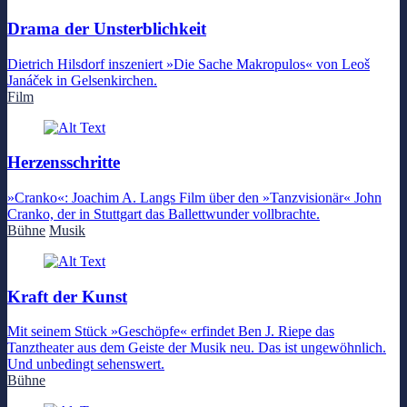
Drama der Unsterblichkeit
Dietrich Hilsdorf inszeniert »Die Sache Makropulos« von Leoš
Janáček in Gelsenkirchen.
Film
Herzensschritte
»Cranko«: Joachim A. Langs Film über den »Tanzvisionär« John
Cranko, der in Stuttgart das Ballettwunder vollbrachte.
Bühne
Musik
Kraft der Kunst
Mit seinem Stück »Geschöpfe« erfindet Ben J. Riepe das
Tanztheater aus dem Geiste der Musik neu. Das ist ungewöhnlich.
Und unbedingt sehenswert.
Bühne