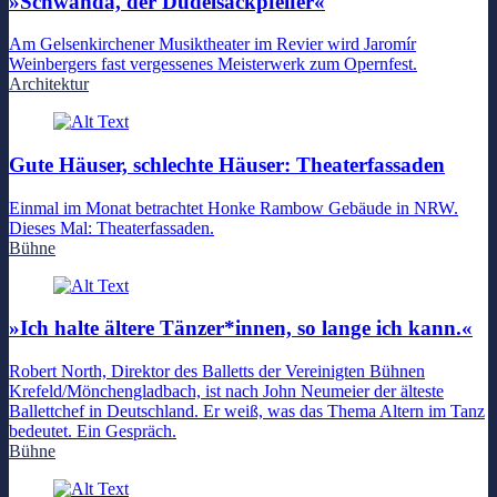
»Schwanda, der Dudelsackpfeifer«
Am Gelsenkirchener Musiktheater im Revier wird Jaromír
Weinbergers fast vergessenes Meisterwerk zum Opernfest.
Architektur
Gute Häuser, schlechte Häuser: Theaterfassaden
Einmal im Monat betrachtet Honke Rambow Gebäude in NRW.
Dieses Mal: Theaterfassaden.
Bühne
»Ich halte ältere Tänzer*innen, so lange ich kann.«
Robert North, Direktor des Balletts der Vereinigten Bühnen
Krefeld/Mönchengladbach, ist nach John Neumeier der älteste
Ballettchef in Deutschland. Er weiß, was das Thema Altern im Tanz
bedeutet. Ein Gespräch.
Bühne