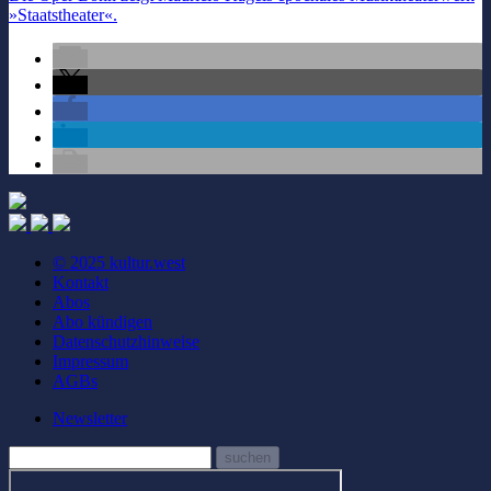
»Staatstheater«.
© 2025 kultur.west
Kontakt
Abos
Abo kündigen
Datenschutzhinweise
Impressum
AGBs
Newsletter