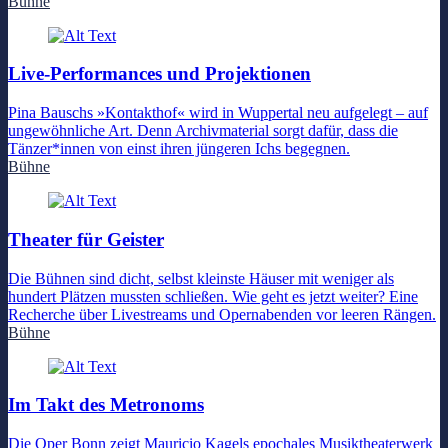
Bühne
Live-Performances und Projektionen
Pina Bauschs »Kontakthof« wird in Wuppertal neu aufgelegt – auf
ungewöhnliche Art. Denn Archivmaterial sorgt dafür, dass die
Tänzer*innen von einst ihren jüngeren Ichs begegnen.
Bühne
Theater für Geister
Die Bühnen sind dicht, selbst kleinste Häuser mit weniger als
hundert Plätzen mussten schließen. Wie geht es jetzt weiter? Eine
Recherche über Livestreams und Opernabenden vor leeren Rängen.
Bühne
Im Takt des Metronoms
Die Oper Bonn zeigt Mauricio Kagels epochales Musiktheaterwerk