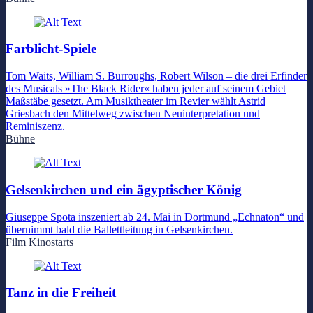
Farblicht-Spiele
Tom Waits, William S. Burroughs, Robert Wilson – die drei Erfinder
des Musicals »The Black Rider« haben jeder auf seinem Gebiet
Maßstäbe gesetzt. Am Musiktheater im Revier wählt Astrid
Griesbach den Mittelweg zwischen Neuinterpretation und
Reminiszenz.
Bühne
Gelsenkirchen und ein ägyptischer König
Giuseppe Spota inszeniert ab 24. Mai in Dortmund „Echnaton“ und
übernimmt bald die Ballettleitung in Gelsenkirchen.
Film
Kinostarts
Tanz in die Freiheit