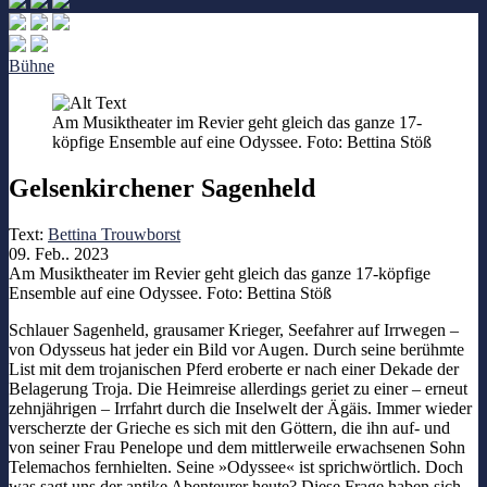
Bühne
Am Musiktheater im Revier geht gleich das ganze 17-
köpfige Ensemble auf eine Odyssee. Foto: Bettina Stöß
Gelsenkirchener Sagenheld
Text:
Bettina Trouwborst
09. Feb.. 2023
Am Musiktheater im Revier geht gleich das ganze 17-köpfige
Ensemble auf eine Odyssee. Foto: Bettina Stöß
Schlauer Sagenheld, grausamer Krieger, Seefahrer auf Irrwegen –
von Odysseus hat jeder ein Bild vor Augen. Durch seine berühmte
List mit dem trojanischen Pferd eroberte er nach einer Dekade der
Belagerung Troja. Die Heimreise allerdings geriet zu einer – erneut
zehnjährigen – Irrfahrt durch die Inselwelt der Ägäis. Immer wieder
verscherzte der Grieche es sich mit den Göttern, die ihn auf- und
von seiner Frau Penelope und dem mittlerweile erwachsenen Sohn
Telemachos fernhielten. Seine »Odyssee« ist sprichwörtlich. Doch
was sagt uns der antike Abenteurer heute? Diese Frage haben sich