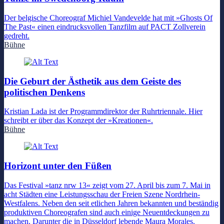
Der belgische Choreograf Michiel Vandevelde hat mit »Ghosts Of
The Past« einen eindrucksvollen Tanzfilm auf PACT Zollverein
gedreht.
Bühne
Die Geburt der Ästhetik aus dem Geiste des
politischen Denkens
Kristian Lada ist der Programmdirektor der Ruhrtriennale. Hier
schreibt er über das Konzept der »Kreationen«.
Bühne
Horizont unter den Füßen
Das Festival »tanz nrw 13« zeigt vom 27. April bis zum 7. Mai in
acht Städten eine Leistungsschau der Freien Szene Nordrhein-
Westfalens. Neben den seit etlichen Jahren bekannten und beständig
produktiven Choreografen sind auch einige Neuentdeckungen zu
machen. Darunter die in Düsseldorf lebende Maura Morales.