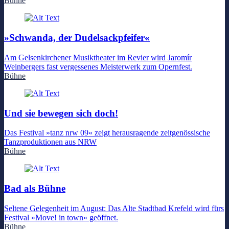
Bühne
»Schwanda, der Dudelsackpfeifer«
Am Gelsenkirchener Musiktheater im Revier wird Jaromír
Weinbergers fast vergessenes Meisterwerk zum Opernfest.
Bühne
Und sie bewegen sich doch!
Das Festival »tanz nrw 09« zeigt herausragende zeitgenössische
Tanzproduktionen aus NRW
Bühne
Bad als Bühne
Seltene Gelegenheit im August: Das Alte Stadtbad Krefeld wird fürs
Festival »Move! in town« geöffnet.
Bühne