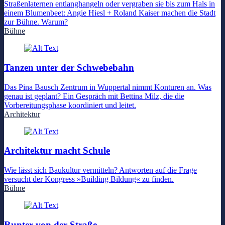
Straßenlaternen entlanghangeln oder vergraben sie bis zum Hals in
einem Blumenbeet: Angie Hiesl + Roland Kaiser machen die Stadt
zur Bühne. Warum?
Bühne
Tanzen unter der Schwebebahn
Das Pina Bausch Zentrum in Wuppertal nimmt Konturen an. Was
genau ist geplant? Ein Gespräch mit Bettina Milz, die die
Vorbereitungsphase koordiniert und leitet.
Architektur
Architektur macht Schule
Wie lässt sich Baukultur vermitteln? Antworten auf die Frage
versucht der Kongress »Building Bildung« zu finden.
Bühne
Runter von der Straße…