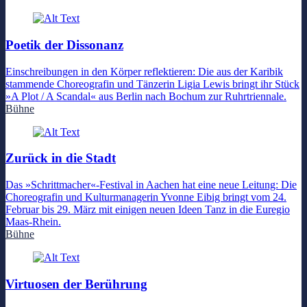
Poetik der Dissonanz
Einschreibungen in den Körper reflektieren: Die aus der Karibik
stammende Choreografin und Tänzerin Ligia Lewis bringt ihr Stück
»A Plot / A Scandal« aus Berlin nach Bochum zur Ruhrtriennale.
Bühne
Zurück in die Stadt
Das »Schrittmacher«-Festival in Aachen hat eine neue Leitung: Die
Choreografin und Kulturmanagerin Yvonne Eibig bringt vom 24.
Februar bis 29. März mit einigen neuen Ideen Tanz in die Euregio
Maas-Rhein.
Bühne
Virtuosen der Berührung