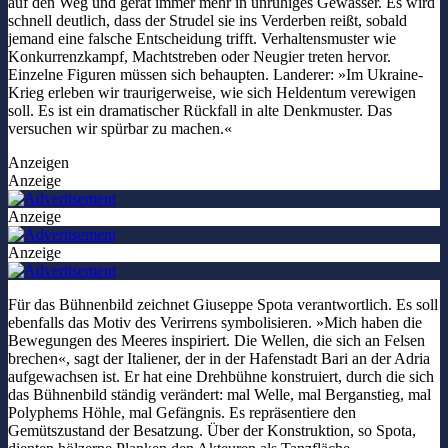
auf den Weg und gerät immer mehr in unruhiges Gewässer. Es wird
schnell deutlich, dass der Strudel sie ins Verderben reißt, sobald
jemand eine falsche Entscheidung trifft. Verhaltensmuster wie
Konkurrenzkampf, Machtstreben oder Neugier treten hervor.
Einzelne Figuren müssen sich behaupten. Landerer: »Im Ukraine-
Krieg erleben wir traurigerweise, wie sich Heldentum verewigen
soll. Es ist ein dramatischer Rückfall in alte Denkmuster. Das
versuchen wir spürbar zu machen.«
Anzeigen
Anzeige
Anzeige
Anzeige
Für das Bühnenbild zeichnet Giuseppe Spota verantwortlich. Es soll
ebenfalls das Motiv des Verirrens symbolisieren. »Mich haben die
Bewegungen des Meeres inspiriert. Die Wellen, die sich an Felsen
brechen«, sagt der Italiener, der in der Hafenstadt Bari an der Adria
aufgewachsen ist. Er hat eine Drehbühne konstruiert, durch die sich
das Bühnenbild ständig verändert: mal Welle, mal Berganstieg, mal
Polyphems Höhle, mal Gefängnis. Es repräsentiere den
Gemütszustand der Besatzung. Über der Konstruktion, so Spota,