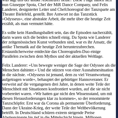
nun Giuseppe Spota, Chef der MiR Dance Company, und Felix
Landerer, designierter Leiter und Chefchoreograf der Tanzsparte am
Theater Bielefeld, gestellt. Ihre Antwort ist das Tanzstück
»Odysseus«, eine abstrakte Arbeit, die mehr über die heutige Zeit
erzählt, als man vermutet hätte.
Es sollte kein Handlungsballett sein, das die Episoden nacherzählt,
darin waren sich die beiden schnell einig. Da Spota wie Landerer
der zeitgenössischen Kunst verbunden sind, war es ihr Ansatz, die
antike Thematik auf die heutige Zeit herunterzubrechen.
Erstaunlicherweise entdeckte das Choreografen-Duo einige
Parallelen zwischen dem Mythos und der aktuellen Weltlage.
Felix Landerer: »Uns bewegte weniger die Sage der Odyssee als die
Menschen dahinter.« Und die stürzen von einer Ausnahmesituation
in die nächste. »Odysseus ist jemand, dem zu viel Verantwortung
aufgetragen wurde«, behauptet der gebürtiger Hannoveraner. Er
verweist auf die vergangenen drei Jahre, in denen weite Teile der
Menschheit mit Situationen konfrontiert wurden, auf die sie nicht
vorbereitet waren. »Wir hatten gar nicht den Wissensstand, um mit
diesen Herausforderungen klar zu kommen«, so der renommierte
Tanzschöpfer. Erst war da Corona als permanente Überforderung.
Dann der Ukraine-Krieg, der weite Teile der Weltbevölkerung
betrifft. In Deutschland schüren extrem steigende Preise
Abstiegsängste bis tief in die Mittelschicht hinein. Millionen