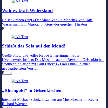
Wahnwitz als Widerstand
Gelsenkirchen zeigt »Der Mann von La Mancha« von Dale
Wasserman. Ein Musical im Geist des epischen Theaters.
Bühne
Schießt das Sofa auf den Mond!
Große Show und volles Revue-Entertainment trotz
Hygienevorschriften: Das Musiktheater im Revier in Gelsenkirchen
eröffnet die Saison mit Paul Linckes »Frau Luna« in einer
neubearbeiteten Version.
Bühne
„Rheingold“ in Gelsenkirchen
Intendant Michael Schulz inszeniert am Musiktheater im Revier
Richard Wagner.