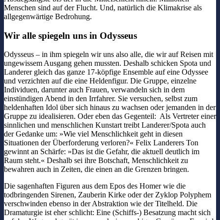
Menschen sind auf der Flucht. Und, natürlich die Klimakrise als
allgegenwärtige Bedrohung.
Wir alle spiegeln uns in Odysseus
Odysseus – in ihm spiegeln wir uns also alle, die wir auf Reisen mit
ungewissem Ausgang gehen mussten. Deshalb schicken Spota und
Landerer gleich das ganze 17-köpfige Ensemble auf eine Odyssee
und verzichten auf die eine Heldenfigur. Die Gruppe, einzelne
Individuen, darunter auch Frauen, verwandeln sich in dem
einstündigen Abend in den Irrfahrer. Sie versuchen, selbst zum
heldenhaften Idol über sich hinaus zu wachsen oder jemanden in der
Gruppe zu idealisieren. Oder eben das Gegenteil: Als Vertreter einer
sinnlichen und menschlichen Kunstart treibt Landerer/Spota auch
der Gedanke um: »Wie viel Menschlichkeit geht in diesen
Situationen der Überforderung verloren?« Felix Landerers Ton
gewinnt an Schärfe: »Das ist die Gefahr, die aktuell deutlich im
Raum steht.« Deshalb sei ihre Botschaft, Menschlichkeit zu
bewahren auch in Zeiten, die einen an die Grenzen bringen.
Die sagenhaften Figuren aus dem Epos des Homer wie die
todbringenden Sirenen, Zauberin Kirke oder der Zyklop Polyphem
verschwinden ebenso in der Abstraktion wie der Titelheld. Die
Dramaturgie ist eher schlicht: Eine (Schiffs-) Besatzung macht sich