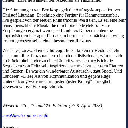
dienten hölzerne Planken den Akteuren als Tanzfläche.
Die Stimmungen »an Bord« spiegelt die Auftragskomposition von
Christof Littmann. Er schrieb eine Partitur für Kammerensemble,
live gespielt von der Neuen Philharmonie Westfalen. Es sei eine sehr
feine, menschliche Musik, die durch brachiale elektronische
Zuspielungen ergänzt werde, so Landerer. Dabei machten die
improvisierten Passagen für das Orchester – das zunächst ein wenig
irritiert gewesen sei – einen besonderen Reiz aus.
Wie ist es, zu zweit eine Choreografie zu kreieren? Beide lächeln
entspannt. Ihre Tanzsprachen, einander stilistisch nah, würden sich
im Stück miteinander zu einer Einheit verweben. »Als ich die
Sequenzen von Felix sah, inspirierten sie mich zu nächsten Figuren
und Szenen. Es war ein wunderbarer Austausch«, sagt Spota. Und
Landerer: »Diese Art von Kommunikation und gegenseitige
Unterstützung wäre nicht mit jedem/jeder Kolleg*in möglich
gewesen wäre.« Es klingt ehrlich.
Wieder am 10., 19. und 25. Februar (bis 8. April 2023)
musiktheater-im-revier.de
Anzeigen