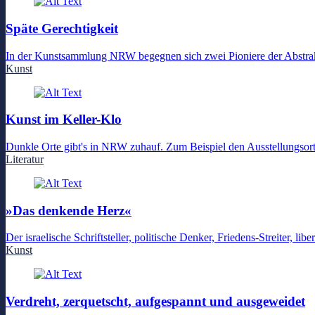
Späte Gerechtigkeit
In der Kunstsammlung NRW begegnen sich zwei Pioniere der Abstrak
Kunst
Kunst im Keller-Klo
Dunkle Orte gibt's in NRW zuhauf. Zum Beispiel den Ausstellungsor
Literatur
»Das denkende Herz«
Der israelische Schriftsteller, politische Denker, Friedens-Streiter, 
Kunst
Verdreht, zerquetscht, aufgespannt und ausgeweidet