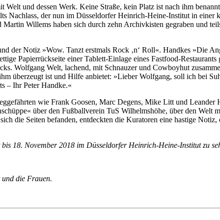
Welt und dessen Werk. Keine Straße, kein Platz ist nach ihm benannt.
ts Nachlass, der nun im Düsseldorfer Heinrich-Heine-Institut in einer k
 Martin Willems haben sich durch zehn Archivkisten gegraben und teils
 und der Notiz »Wow. Tanzt erstmals Rock ‚n‘ Roll«. Handkes »Die Ang
 fettige Papierrückseite einer Tablett-Einlage eines Fastfood-Restaura
ks. Wolfgang Welt, lachend, mit Schnauzer und Cowboyhut zusammen m
m überzeugt ist und Hilfe anbietet: »Lieber Wolfgang, soll ich bei S
ts – Ihr Peter Handke.«
ggefährten wie Frank Goosen, Marc Degens, Mike Litt und Leander H
schüppe« über den Fußballverein TuS Wilhelmshöhe, über den Welt mal 
h die Seiten befanden, entdeckten die Kuratoren eine hastige Notiz, d
st bis 18. November 2018
im Düsseldorfer Heinrich-Heine-Institut zu se
 und die Frauen.