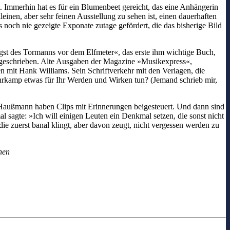
 Immerhin hat es für ein Blumenbeet gereicht, das eine Anhängerin
leinen, aber sehr feinen Ausstellung zu sehen ist, einen dauerhaften
 noch nie gezeigte Exponate zutage gefördert, die das bisherige Bild
st des Tormanns vor dem Elfmeter«, das erste ihm wichtige Buch,
nts geschrieben. Alte Ausgaben der Magazine »Musikexpress«,
it Hank Williams. Sein Schriftverkehr mit den Verlagen, die
uhrkamp etwas für Ihr Werden und Wirken tun? (Jemand schrieb mir,
außmann haben Clips mit Erinnerungen beigesteuert. Und dann sind
sagte: »Ich will einigen Leuten ein Denkmal setzen, die sonst nicht
ie zuerst banal klingt, aber davon zeugt, nicht vergessen werden zu
hen