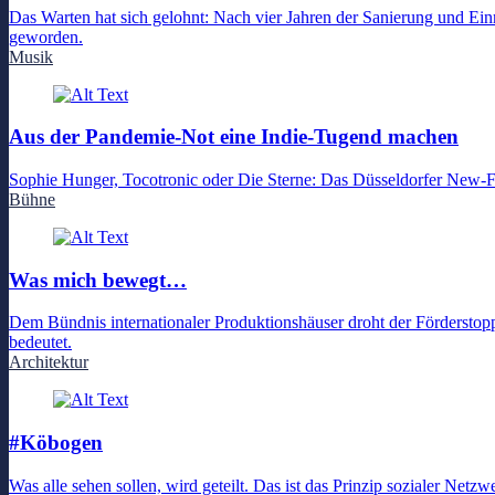
Das Warten hat sich gelohnt: Nach vier Jahren der Sanierung und 
geworden.
Musik
Aus der Pandemie-Not eine Indie-Tugend machen
Sophie Hunger, Tocotronic oder Die Sterne: Das Düsseldorfer New-Fal
Bühne
Was mich bewegt…
Dem Bündnis internationaler Produktionshäuser droht der Förderstopp
bedeutet.
Architektur
#Köbogen
Was alle sehen sollen, wird geteilt. Das ist das Prinzip sozialer Net