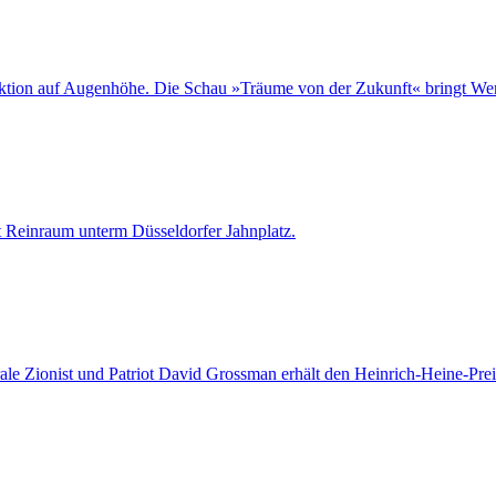
tion auf Augenhöhe. Die Schau »Träume von der Zukunft« bringt Werk
t Reinraum unterm Düsseldorfer Jahnplatz.
liberale Zionist und Patriot David Grossman erhält den Heinrich-Heine-Pr