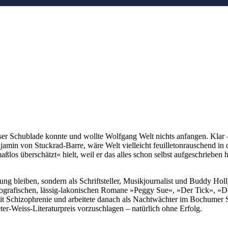
ser Schublade konnte und wollte Wolfgang Welt nichts anfangen. Klar 
Benjamin von Stuckrad-Barre, wäre Welt vielleicht feuilletonrauschend
aßlos überschätzt« hielt, weil er das alles schon selbst aufgeschrieben
erung bleiben, sondern als Schriftsteller, Musikjournalist und Buddy H
ografischen, lässig-lakonischen Romane »Peggy Sue«, »Der Tick«, »Dori
it Schizophrenie und arbeitete danach als Nachtwächter im Bochumer S
ter-Weiss-Literaturpreis vorzuschlagen – natürlich ohne Erfolg.