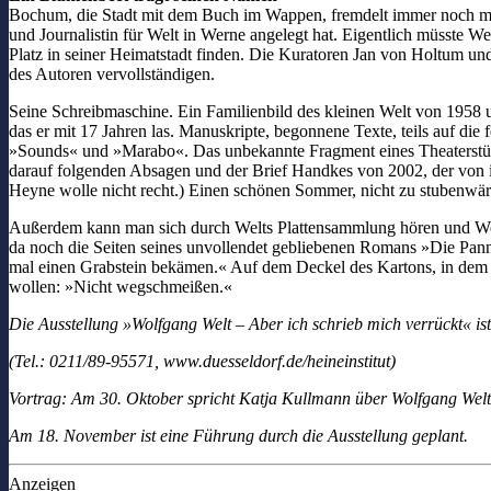
Bochum, die Stadt mit dem Buch im Wappen, fremdelt immer noch mit 
und Journalistin für Welt in Werne angelegt hat. Eigentlich müsste Wel
Platz in seiner Heimatstadt finden. Die Kuratoren Jan von Holtum und
des Autoren vervollständigen.
Seine Schreibmaschine. Ein Familienbild des kleinen Welt von 1958
das er mit 17 Jahren las. Manuskripte, begonnene Texte, teils auf die
»Sounds« und »Marabo«. Das unbekannte Fragment eines Theaterstüc
darauf folgenden Absagen und der Brief Handkes von 2002, der von ih
Heyne wolle nicht recht.) Einen schönen Sommer, nicht zu stubenwär
Außerdem kann man sich durch Welts Plattensammlung hören und We
da noch die Seiten seines unvollendet gebliebenen Romans »Die Pann
mal einen Grabstein bekämen.« Auf dem Deckel des Kartons, in dem sic
wollen: »Nicht wegschmeißen.«
Die Ausstellung »Wolfgang Welt – Aber ich schrieb mich verrückt« i
(Tel.: 0211/89-95571,
www.duesseldorf.de/heineinstitut)
Vortrag: Am 30. Oktober spricht Katja Kullmann
über Wolfgang Welt
Am 18. November ist eine Führung durch die
Ausstellung geplant.
Anzeigen