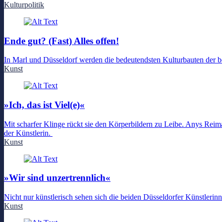
Kulturpolitik
Ende gut? (Fast) Alles offen!
In Marl und Düsseldorf werden die bedeutendsten Kulturbauten der bei
Kunst
»Ich, das ist Viel(e)«
Mit scharfer Klinge rückt sie den Körperbildern zu Leibe. Anys Reim
der Künstlerin.
Kunst
»Wir sind unzertrennlich«
Nicht nur künstlerisch sehen sich die beiden Düsseldorfer Künstlerin
Kunst