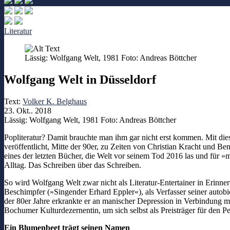
Literatur
Lässig: Wolfgang Welt, 1981 Foto: Andreas Böttcher
Wolfgang Welt in Düsseldorf
Text:
Volker K. Belghaus
23. Okt.. 2018
Lässig: Wolfgang Welt, 1981 Foto: Andreas Böttcher
Popliteratur? Damit brauchte man ihm gar nicht erst kommen. Mit die
veröffentlicht, Mitte der 90er, zu Zeiten von Christian Kracht und 
eines der letzten Bücher, die Welt vor seinem Tod 2016 las und für »m
Alltag. Das Schreiben über das Schreiben.
So wird Wolfgang Welt zwar nicht als Literatur-Entertainer in Erinn
Beschimpfer (»Singender Erhard Eppler«), als Verfasser seiner autobi
der 80er Jahre erkrankte er an manischer Depression in Verbindung m
Bochumer Kulturdezernentin, um sich selbst als Preisträger für den Pe
Ein Blumenbeet trägt seinen Namen