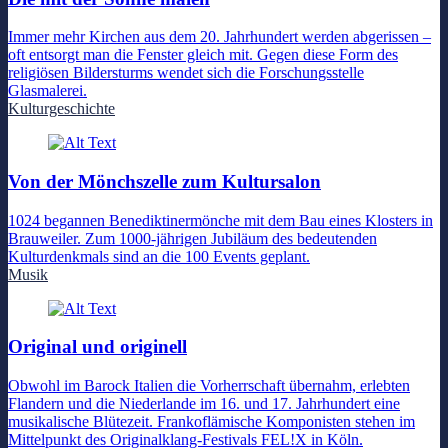
Immer mehr Kirchen aus dem 20. Jahrhundert werden abgerissen –
oft entsorgt man die Fenster gleich mit. Gegen diese Form des
religiösen Bildersturms wendet sich die Forschungsstelle
Glasmalerei.
Kulturgeschichte
Von der Mönchszelle zum Kultursalon
1024 begannen Benediktinermönche mit dem Bau eines Klosters in
Brauweiler. Zum 1000-jährigen Jubiläum des bedeutenden
Kulturdenkmals sind an die 100 Events geplant.
Musik
Original und originell
Obwohl im Barock Italien die Vorherrschaft übernahm, erlebten
Flandern und die Niederlande im 16. und 17. Jahrhundert eine
musikalische Blütezeit. Frankoflämische Komponisten stehen im
Mittelpunkt des Originalklang-Festivals FEL!X in Köln.