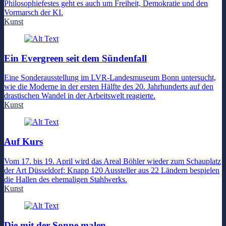
Philosophiefestes geht es auch um Freiheit, Demokratie und den
Vormarsch der KI.
Kunst
Ein Evergreen seit dem Sündenfall
Eine Sonderausstellung im LVR-Landesmuseum Bonn untersucht,
wie die Moderne in der ersten Hälfte des 20. Jahrhunderts auf den
drastischen Wandel in der Arbeitswelt reagierte.
Kunst
Auf Kurs
Vom 17. bis 19. April wird das Areal Böhler wieder zum Schauplatz
der Art Düsseldorf: Knapp 120 Aussteller aus 22 Ländern bespielen
die Hallen des ehemaligen Stahlwerks.
Kunst
Die mit der Sonne malen