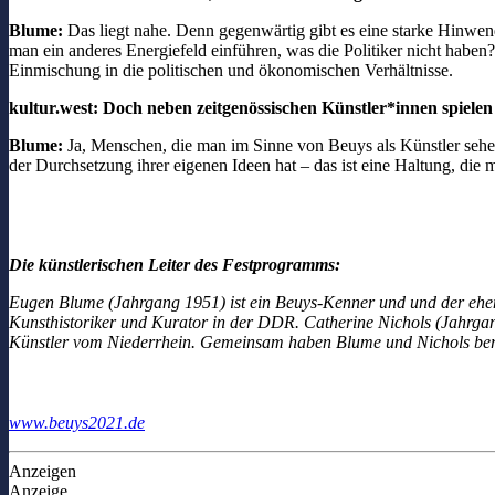
Blume:
Das liegt nahe. Denn gegenwärtig gibt es eine starke Hinwe
man ein anderes Energiefeld einführen, was die Politiker nicht haben
Einmischung in die politischen und ökonomischen Verhältnisse.
kultur.west: Doch neben zeitgenössischen Künstler*innen spiele
Blume:
Ja, Menschen, die man im Sinne von Beuys als Künstler sehen 
der Durchsetzung ihrer eigenen Ideen hat – das ist eine Haltung, di
Die künstlerischen Leiter des Festprogramms:
Eugen Blume (Jahrgang 1951) ist ein Beuys-Kenner und und der ehem
Kunsthistoriker und Kurator in der DDR. Catherine Nichols (Jahrgan
Künstler vom Niederrhein. Gemeinsam haben Blume und Nichols bereits
www.beuys2021.de
Anzeigen
Anzeige