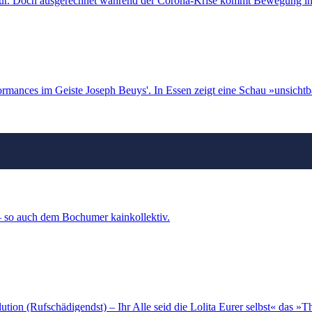
ur. Doch ausgerechnet während der Corona-Krise kommt Bewegung in 
rmances im Geiste Joseph Beuys'. In Essen zeigt eine Schau »unsichtb
– so auch dem Bochumer kainkollektiv.
ion (Rufschädigendst) – Ihr Alle seid die Lolita Eurer selbst« das »T