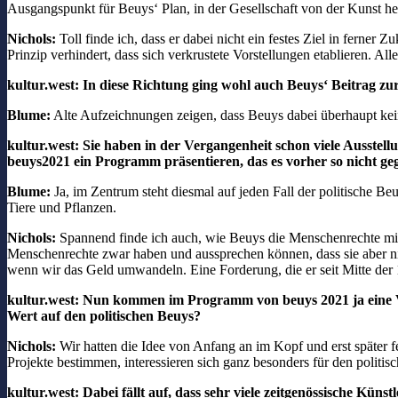
Ausgangspunkt für Beuys‘ Plan, in der Gesellschaft von der Kunst h
Nichols:
Toll finde ich, dass er dabei nicht ein festes Ziel in ferne
Prinzip verhindert, dass sich verkrustete Vorstellungen etablieren. A
kultur.west: In diese Richtung ging wohl auch Beuys‘ Beitrag z
Blume:
Alte Aufzeichnungen zeigen, dass Beuys dabei überhaupt kein
kultur.west: Sie haben in der Vergangenheit schon viele Ausstel
beuys2021 ein Programm präsentieren, das es vorher so nicht ge
Blume:
Ja, im Zentrum steht diesmal auf jeden Fall der politische Be
Tiere und Pflanzen.
Nichols:
Spannend finde ich auch, wie Beuys die Menschenrechte mit d
Menschenrechte zwar haben und aussprechen können, dass sie aber nic
wenn wir das Geld umwandeln. Eine Forderung, die er seit Mitte der 1
kultur.west: Nun kommen im Programm von beuys 2021 ja eine Vi
Wert auf den politischen Beuys?
Nichols:
Wir hatten die Idee von Anfang an im Kopf und erst später fe
Projekte bestimmen, interessieren sich ganz besonders für den politi
kultur.west: Dabei fällt auf, dass sehr viele zeitgenössische Kün