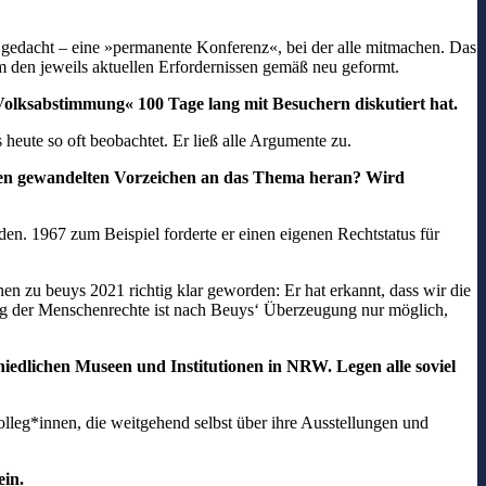
ess gedacht – eine »permanente Konferenz«, bei der alle mitmachen. Das
sam den jeweils aktuellen Erfordernissen gemäß neu geformt.
Volksabstimmung« 100 Tage lang mit Besuchern diskutiert
hat.
eute so oft beobachtet. Er ließ alle Argumente zu.
er den gewandelten Vorzeichen an das Thema heran? Wird
rden. 1967 zum Beispiel forderte er einen eigenen Rechtstatus für
en zu beuys 2021 richtig klar geworden: Er hat erkannt, dass wir die
hung der Menschenrechte ist nach Beuys‘ Überzeugung nur möglich,
edlichen Museen und Institutionen in NRW. Legen alle soviel
Kolleg*innen, die weitgehend selbst über ihre Ausstellungen und
ein.