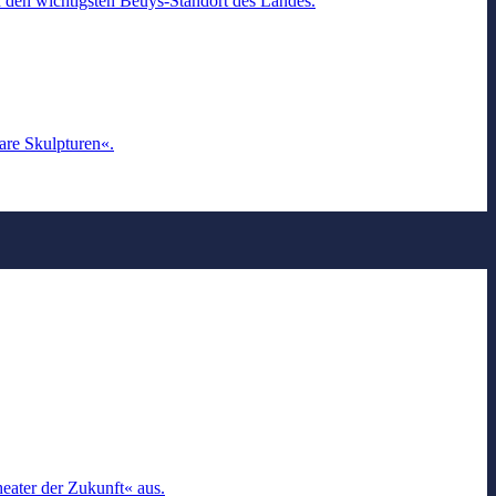
den wichtigsten Beuys-Standort des Landes.
are Skulpturen«.
heater der Zukunft« aus.