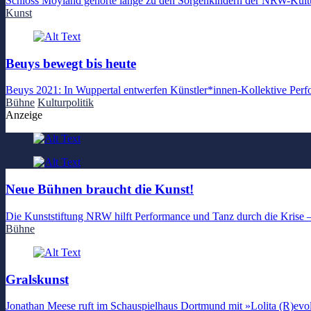
Schloss Moyland gehörte lange zu den Sorgenkindern der NRW-Kult
Kunst
Beuys bewegt bis heute
Beuys 2021: In Wuppertal entwerfen Künstler*innen-Kollektive Perfo
Bühne
Kulturpolitik
Anzeige
Neue Bühnen braucht die Kunst!
Die Kunststiftung NRW hilft Performance und Tanz durch die Krise 
Bühne
Gralskunst
Jonathan Meese ruft im Schauspielhaus Dortmund mit »Lolita (R)evolut