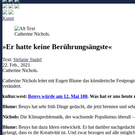
Kunst
Catherine Nichols.
»Er hatte keine Berührungsängste«
Text:
Stefanie Stadel
22. Feb.. 2021
Catherine Nichols.
Catherine Nichols leitet mit Eugen Blume das künstlerische Festprog
verändert.
kultur.west:
Beuys würde am 12. Mai 100
. Was hat er uns heute
Blume:
Beuys hat sehr früh Dinge gedacht, die jetzt brennen und seh
Nichols:
Die Klimaproblematik, der wachsende Populismus überall – 
Blume:
Beuys hat dazu Ideen entwickelt. Er hat darüber nachgedacht
gelangt, dass es die Kreativität ist. Und zwar bezogen auf alle mögl