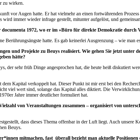
er zu wirken.
r Zukunft vor Augen hatte. Er hat vielmehr an einen fortwährenden Proz
lles wird immer wieder infrage gestellt, mitunter aufgelöst, und gemein
ur documenta 1972, wo er im
»Büro für direkte Demokratie durch 
e Berührungsängste hatte. Es gab keinerlei Ausgrenzung – wie man es h
lungen und Projekte zu Beuys realisiert. Wie gehen Sie jetzt unt
geben hätte?
uys, der sehr früh Dinge angesprochen hat, die heute heiß diskutiert we
em Kapital verkoppelt hat. Dieser Punkt ist mir erst bei den Recherch
ht viel wert sind, solange das Kapital alles diktiert. Die Verwirklic
970er Jahre immer deutlicher formuliert hat.
elzahl von Veranstaltungen zusammen – organisiert von unterschi
stgestellt, dass dieses Thema offenbar in der Luft liegt. Auch unsere 
schen Beuys.
stler*innen mitmachen, fast überall bezieht man aktuelle Positionen 