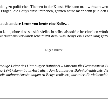
ndung zu politischen Themen in der Kunst. Wie kann man wirksam werde
? Fragen, die Beuys einst umtrieben, geraten heute mehr denn je in den
n auch andere Leute von heute eine Rolle…
kann, ohne dass sie sich vielleicht selbst als solche beschreiben würd
e mir durchaus verwandt scheint mit dem, was Beuys ein Leben lang gem
Eugen Blume.
alige Leiter des Hamburger Bahnhofs – Museum für Gegenwart in Berli
g 1974) stammt aus Australien. Am Hamburger Bahnhof entdeckte die K
 mehrere Ausstellungen zu Beuys realisiert, darunter die vielbeachtet