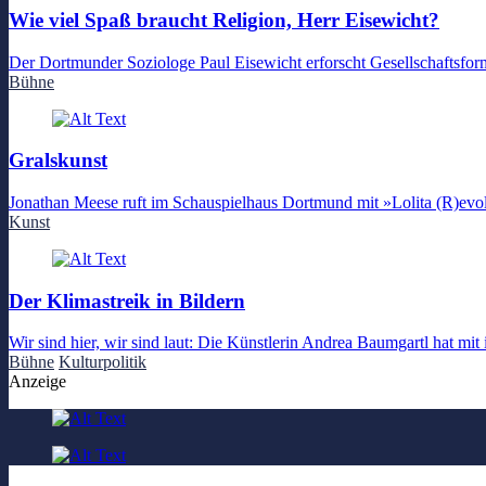
Wie viel Spaß braucht Religion, Herr Eisewicht?
Der Dortmunder Soziologe Paul Eisewicht erforscht Gesellschaftsform
Bühne
Gralskunst
Jonathan Meese ruft im Schauspielhaus Dortmund mit »Lolita (R)evolut
Kunst
Der Klimastreik in Bildern
Wir sind hier, wir sind laut: Die Künstlerin Andrea Baumgartl hat mit
Bühne
Kulturpolitik
Anzeige