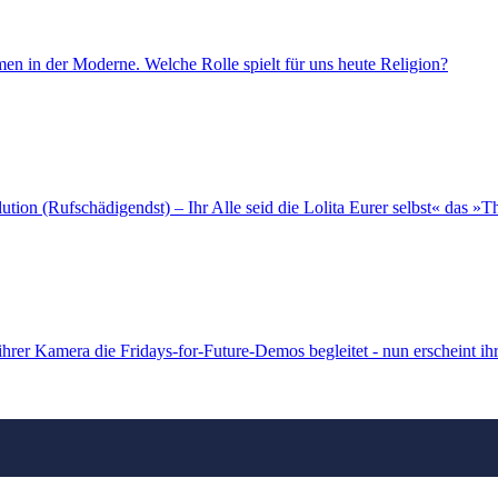
en in der Moderne. Welche Rolle spielt für uns heute Religion?
ion (Rufschädigendst) – Ihr Alle seid die Lolita Eurer selbst« das »T
 ihrer Kamera die Fridays-for-Future-Demos begleitet - nun erscheint ih