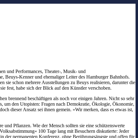
onen und Performances, Theater-, Musik- und
lume, Beuys-Kenner und ehemaliger Leiter des Hamburger Bahnhofs.
n sie schon mehrere Ausstellungen zu Beuys realisieren, darunter die
ie fest, habe sich der Blick auf den Künstler verschoben.
hen brennend beschäftigen als noch vor einigen Jahren. Nicht so sehr
ffs, um den Utopisten: Fragen nach Demokratie, Ökologie, Ökonomie,
doch dieser Ansatz sei ihnen gemein. »Wir merken, dass es etwas ist,
iere und Pflanzen. Wie der Mensch sollten sie eine schützenswerte
 Volksabstimmung« 100 Tage lang mit Besuchern diskutierte: Jeder
s, in der permanenten Konferenz, ohne Berührungsängste und offen für