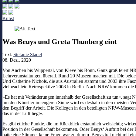
Kunst
Was Beuys und Greta Thunberg eint
Text:
Stefanie Stadel
08. Dez.. 2020
Von Aachen bis Wuppertal, von Kleve bis Bonn. Ganz groß feiert 
Lehrveranstaltungen überall. Rund 20 Museen machen mit. Die beiden
Und Catherine Nichols, die aus Australien stammt und 2003 ihre Fasz
vielbeachtete Retrospektive 2008 in Berlin. Nach NRW kommen die beid
»Es hat mit Veränderungen innerhalb der Gesellschaft zu tun«, sagt N
um den Künstler im engeren Sinne wird es deshalb in den meisten Ve
den Begriff der Arbeit. Die Kollegen in den beteiligten NRW-Museen h
das in der Luft liegt«.
Es gibt etliche Punkte, die im Rückblick erstaunlich weitsichtig wirk
Position in der Gesellschaft bekommen. Oder Beuys‘ Auftritt bei de
hatte eine Stimme, keine Frage war zu dumm. Beuys trat nicht mit ei