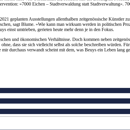
rvention: »7000 Eichen – Stadtverwaldung statt Stadtverwaltung«. 700
für 2021 geplanten Ausstellungen allenthalben zeitgenössische Künstler
ischen, sagt Blume. »Wie kann man wirksam werden in politischen Pro
euys einst umtrieben, gerieten heute mehr denn je in den Fokus.
itischen und ökonomischen Verhältnisse. Doch kommen neben zeitgenö
ne, dass sie sich vielleicht selbst als solche beschreiben würden. Für
 die mir durchaus verwandt scheint mit dem, was Beuys ein Leben lang 