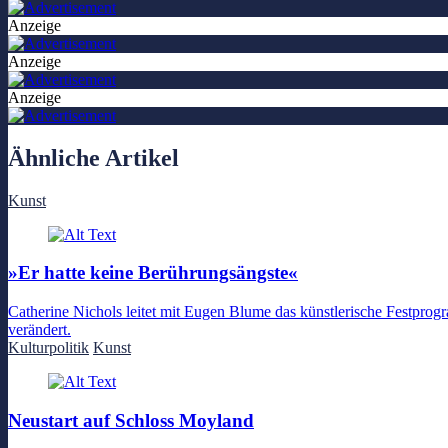
Anzeige
Anzeige
Anzeige
Ähnliche Artikel
Kunst
»Er hatte keine Berührungsängste«
Catherine Nichols leitet mit Eugen Blume das künstlerische Festprog
verändert.
Kulturpolitik
Kunst
Neustart auf Schloss Moyland