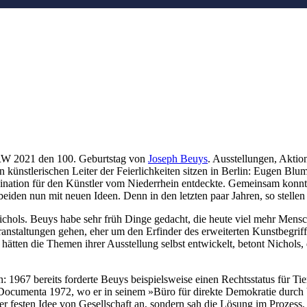
NRW 2021 den 100. Geburtstag von
Joseph Beuys
. Ausstellungen, Akti
 künstlerischen Leiter der Feierlichkeiten sitzen in Berlin: Eugen B
ination für den Künstler vom Niederrhein entdeckte. Gemeinsam konnte
en nun mit neuen Ideen. Denn in den letzten paar Jahren, so stellen s
ichols. Beuys habe sehr früh Dinge gedacht, die heute viel mehr Mensc
ranstaltungen gehen, eher um den Erfinder des erweiterten Kunstbegri
ätten die Themen ihrer Ausstellung selbst entwickelt, betont Nichols, 
en: 1967 bereits forderte Beuys beispielsweise einen Rechtsstatus für T
r Documenta 1972, wo er in seinem »Büro für direkte Demokratie durch
ner festen Idee von Gesellschaft an, sondern sah die Lösung im Prozes