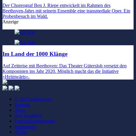
Der Choreograf Ben J. Riepe entwickelt im Rahmen des
Beethoven-Jahrs mit seinem Ensemble eine transmediale Oper. Ein
Probenbesuch im Wald.
Anzeige
Im Land der 1000 Klänge
Auf Zeitreise mit Beethoven: Das Theater Gütersloh versetzt den
Komponisten ins Jahr 2020. Möglich macht das die Initiative
»Heimwärts«.
© 2025 kultur.west
Kontakt
Abos
Abo kündigen
Datenschutzhinweise
Impressum
AGBs