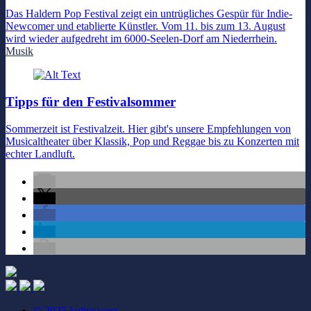
Das Haldern Pop Festival zeigt ein untrügliches Gespür für Indie-
Newcomer und etablierte Künstler. Vom 11. bis zum 13. August
wird wieder aufgedreht im 6000-Seelen-Dorf am Niederrhein.
Musik
Tipps für den Festivalsommer
Sommerzeit ist Festivalzeit. Hier gibt's unsere Empfehlungen von
Musicaltheater über Klassik, Pop und Reggae bis zu Konzerten mit
echter Landluft.
© 2025 kultur.west