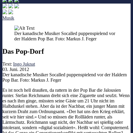
Musik
Der kanadische Musiker Socalled puppenspielend vor
der Haldern Pop Bar. Foto: Markus J. Feger
Das Pop-Dorf
Text:
Ingo Juknat
03. Juni. 2012
Der kanadische Musiker Socalled puppenspielend vor der Haldern
Pop Bar. Foto: Markus J. Feger
Es ist noch hell draußen, da rattern in der Pop Bar die Jalousien
runter. Stefan Reichmann dreht sich eine Zigarette und seufzt. Wenn
es nach ihm ginge, müssten seine Gäste um 21 Uhr nicht im
Halbdunkel stehen. Aber da ist der Nachbar, ein junger Mann mit
kurzem Draht zum Ordnungsamt. »Der hat uns den Krieg erklärt,
seit wir hier sind.« Und so müssen die Rollläden runter, als
Lärmschutz. Reichmann sagt nicht, der Nachbar sei spießig oder
intolerant, sondern »digital sozialisiert«. Heißt wohl: Computernerd.
Ist das Ganze ein Generationenkonflikt mit vertauschten Rollen?