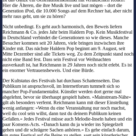
Hier die Älteren, die ihre Musik live und laut mögen – dort die
Generation iPod, die 10.000 Songs auf dem Rechner hat, aber nicht
mehr raus geht, um sie zu hören?
Nicht unbedingt. Es geht auch harmonisch, den Beweis liefern
Reichmann & Co. jedes Jahr beim Haldern Pop. Kein Musikfestival
in Deutschland verbindet die Generationen so wie dieses. Manche
Besucher kommen seit 20 Jahren, viele bringen inzwischen ihre
Kinder mit. Das nächste Haldern Pop beginnt am 9. August, seit
Mitte Dezember sind alle Tickets weg. Zu dem Zeitpunkt stand noch
nicht eine Band fest. Dass sein Festival vor Weihnachten
ausverkauft ist, hat Reichmann in 29 Jahren noch nicht erlebt. Es ist
ein enormer Vertrauensbeweis. Und eine Bürde.
Der Kultstatus des Festivals hat durchaus Schattenseiten. Das
Publikum ist anspruchsvoll, im Internetforum tummelt sich so
mancher Pop-Fundamentalist. Künstler werden dort gerne mal
abgelehnt, bevor sie überhaupt gespielt haben. »Mainstream-Nähe«
gilt als besonders verfemt. Reichmann kann mit dieser Einstellung
wenig anfangen: »Wenn du eine Veranstaltung nur noch machst,
weil du cool sein willst, dann tust du deinem Publikum keinen
Gefallen.« Jedes Festival müsse auch Melodie-Inseln haben und ein
paar Konsens-Acts. »Danach kann du ja wieder ins Spiegelzelt
gehen und dir schrägere Sachen anhören.« Es gehe einfach darum,
ein gutes Festival auf die Beine zu stellen, sagt sein künstlerischer