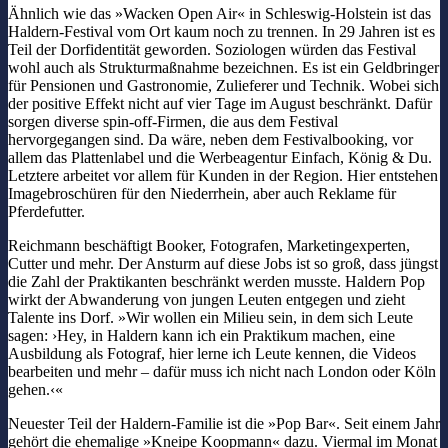
Ähnlich wie das »Wacken Open Air« in Schleswig-Holstein ist das
Haldern-Festival vom Ort kaum noch zu trennen. In 29 Jahren ist es
Teil der Dorfidentität geworden. Soziologen würden das Festival
wohl auch als Strukturmaßnahme bezeichnen. Es ist ein Geldbringer
für Pensionen und Gastronomie, Zulieferer und Technik. Wobei sich
der positive Effekt nicht auf vier Tage im August beschränkt. Dafür
sorgen diverse spin-off-Firmen, die aus dem Festival
hervorgegangen sind. Da wäre, neben dem Festivalbooking, vor
allem das Plattenlabel und die Werbeagentur Einfach, König & Du.
Letztere arbeitet vor allem für Kunden in der Region. Hier entstehen
Imagebroschüren für den Niederrhein, aber auch Reklame für
Pferdefutter.
Reichmann beschäftigt Booker, Fotografen, Marketingexperten,
Cutter und mehr. Der Ansturm auf diese Jobs ist so groß, dass jüngst
die Zahl der Praktikanten beschränkt werden musste. Haldern Pop
wirkt der Abwanderung von jungen Leuten entgegen und zieht
Talente ins Dorf. »Wir wollen ein Milieu sein, in dem sich Leute
sagen: ›Hey, in Haldern kann ich ein Praktikum machen, eine
Ausbildung als Fotograf, hier lerne ich Leute kennen, die Videos
bearbeiten und mehr – dafür muss ich nicht nach London oder Köln
gehen.‹«
Neuester Teil der Haldern-Familie ist die »Pop Bar«. Seit einem Jahr
gehört die ehemalige »Kneipe Koopmann« dazu. Viermal im Monat