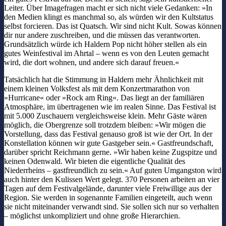
Leiter. Über Imagefragen macht er sich nicht viele Gedanken: »In
den Medien klingt es manchmal so, als würden wir den Kultstatus
selbst forcieren. Das ist Quatsch. Wir sind nicht Kult. Sowas können
dir nur andere zuschreiben, und die müssen das verantworten.
Grundsätzlich würde ich Haldern Pop nicht höher stellen als ein
gutes Weinfestival im Ahrtal – wenn es von den Leuten gemacht
wird, die dort wohnen, und andere sich darauf freuen.«
Tatsächlich hat die Stimmung in Haldern mehr Ähnlichkeit mit
einem kleinen Volksfest als mit dem Konzertmarathon von
»Hurricane« oder »Rock am Ring«. Das liegt an der familiären
Atmosphäre, im übertragenen wie im realen Sinne. Das Festival ist
mit 5.000 Zuschauern vergleichsweise klein. Mehr Gäste wären
möglich, die Obergrenze soll trotzdem bleiben: »Wir mögen die
Vorstellung, dass das Festival genauso groß ist wie der Ort. In der
Konstellation können wir gute Gastgeber sein.« Gastfreundschaft,
darüber spricht Reichmann gerne. »Wir haben keine Zugspitze und
keinen Odenwald. Wir bieten die eigentliche Qualität des
Niederrheins – gastfreundlich zu sein.« Auf guten Umgangston wird
auch hinter den Kulissen Wert gelegt. 370 Personen arbeiten an vier
Tagen auf dem Festivalgelände, darunter viele Freiwillige aus der
Region. Sie werden in sogenannte Familien eingeteilt, auch wenn
sie nicht miteinander verwandt sind. Sie sollen sich nur so verhalten
– möglichst unkompliziert und ohne große Hierarchien.