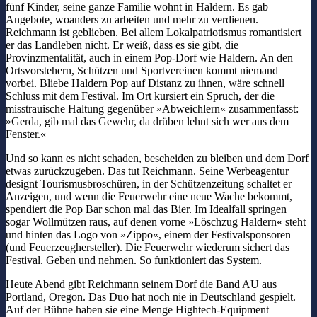
fünf Kinder, seine ganze Familie wohnt in Haldern. Es gab
Angebote, woanders zu arbeiten und mehr zu verdienen.
Reichmann ist geblieben. Bei allem Lokalpatriotismus romantisiert
er das Landleben nicht. Er weiß, dass es sie gibt, die
Provinzmentalität, auch in einem Pop-Dorf wie Haldern. An den
Ortsvorstehern, Schützen und Sportvereinen kommt niemand
vorbei. Bliebe Haldern Pop auf Distanz zu ihnen, wäre schnell
Schluss mit dem Festival. Im Ort kursiert ein Spruch, der die
misstrauische Haltung gegenüber »Abweichlern« zusammenfasst:
»Gerda, gib mal das Gewehr, da drüben lehnt sich wer aus dem
Fenster.«
Und so kann es nicht schaden, bescheiden zu bleiben und dem Dorf
etwas zurückzugeben. Das tut Reichmann. Seine Werbeagentur
designt Tourismusbroschüren, in der Schützenzeitung schaltet er
Anzeigen, und wenn die Feuerwehr eine neue Wache bekommt,
spendiert die Pop Bar schon mal das Bier. Im Idealfall springen
sogar Wollmützen raus, auf denen vorne »Löschzug Haldern« steht
und hinten das Logo von »Zippo«, einem der Festivalsponsoren
(und Feuerzeughersteller). Die Feuerwehr wiederum sichert das
Festival. Geben und nehmen. So funktioniert das System.
Heute Abend gibt Reichmann seinem Dorf die Band AU aus
Portland, Oregon. Das Duo hat noch nie in Deutschland gespielt.
Auf der Bühne haben sie eine Menge Hightech-Equipment