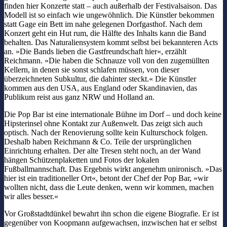
finden hier Konzerte statt – auch außerhalb der Festivalsaison. Das
Modell ist so einfach wie ungewöhnlich. Die Künstler bekommen
statt Gage ein Bett im nahe gelegenen Dorfgasthof. Nach dem
Konzert geht ein Hut rum, die Hälfte des Inhalts kann die Band
behalten. Das Naturaliensystem kommt selbst bei bekannteren Acts
an. »Die Bands lieben die Gastfreundschaft hier«, erzählt
Reichmann. »Die haben die Schnauze voll von den zugemüllten
Kellern, in denen sie sonst schlafen müssen, von dieser
überzeichneten Subkultur, die dahinter steckt.« Die Künstler
kommen aus den USA, aus England oder Skandinavien, das
Publikum reist aus ganz NRW und Holland an.
Die Pop Bar ist eine internationale Bühne im Dorf – und doch keine
Hipsterinsel ohne Kontakt zur Außenwelt. Das zeigt sich auch
optisch. Nach der Renovierung sollte kein Kulturschock folgen.
Deshalb haben Reichmann & Co. Teile der ursprünglichen
Einrichtung erhalten. Der alte Tresen steht noch, an der Wand
hängen Schützenplaketten und Fotos der lokalen
Fußballmannschaft. Das Ergebnis wirkt angenehm unironisch. »Das
hier ist ein traditioneller Ort«, betont der Chef der Pop Bar, »wir
wollten nicht, dass die Leute denken, wenn wir kommen, machen
wir alles besser.«
Vor Großstadtdünkel bewahrt ihn schon die eigene Biografie. Er ist
gegenüber von Koopmann aufgewachsen, inzwischen hat er selbst