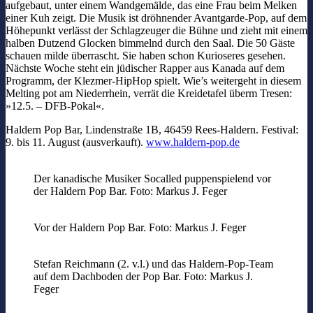
aufgebaut, unter einem Wandgemälde, das eine Frau beim Melken
einer Kuh zeigt. Die Musik ist dröhnender Avantgarde-Pop, auf dem
Höhepunkt verlässt der Schlagzeuger die Bühne und zieht mit einem
halben Dutzend Glocken bimmelnd durch den Saal. Die 50 Gäste
schauen milde überrascht. Sie haben schon Kurioseres gesehen.
Nächste Woche steht ein jüdischer Rapper aus Kanada auf dem
Programm, der Klezmer-HipHop spielt. Wie’s weitergeht in diesem
Melting pot am Niederrhein, verrät die Kreidetafel überm Tresen:
»12.5. – DFB-Pokal«.
Haldern Pop Bar, Lindenstraße 1B, 46459 Rees-Haldern. Festival:
9. bis 11. August (ausverkauft).
www.haldern-pop.de
Der kanadische Musiker Socalled puppenspielend vor
der Haldern Pop Bar. Foto: Markus J. Feger
Vor der Haldern Pop Bar. Foto: Markus J. Feger
Stefan Reichmann (2. v.l.) und das Haldern-Pop-Team
auf dem Dachboden der Pop Bar. Foto: Markus J.
Feger