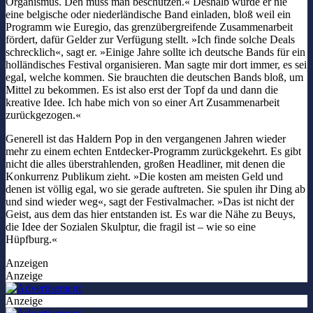
Organismus. Den muss man beschützen.« Deshalb würde er nie
eine belgische oder niederländische Band einladen, bloß weil ein
Programm wie Euregio, das grenzübergreifende Zusammenarbeit
fördert, dafür Gelder zur Verfügung stellt. »Ich finde solche Deals
schrecklich«, sagt er. »Einige Jahre sollte ich deutsche Bands für ein
holländisches Festival organisieren. Man sagte mir dort immer, es sei
egal, welche kommen. Sie brauchten die deutschen Bands bloß, um
Mittel zu bekommen. Es ist also erst der Topf da und dann die
kreative Idee. Ich habe mich von so einer Art Zusammenarbeit
zurückgezogen.«
Generell ist das Haldern Pop in den vergangenen Jahren wieder
mehr zu einem echten Entdecker-Programm zurückgekehrt. Es gibt
nicht die alles überstrahlenden, großen Headliner, mit denen die
Konkurrenz Publikum zieht. »Die kosten am meisten Geld und
denen ist völlig egal, wo sie gerade auftreten. Sie spulen ihr Ding ab
und sind wieder weg«, sagt der Festivalmacher. »Das ist nicht der
Geist, aus dem das hier entstanden ist. Es war die Nähe zu Beuys,
die Idee der Sozialen Skulptur, die fragil ist – wie so eine
Hüpfburg.«
Anzeigen
Anzeige
Anzeige