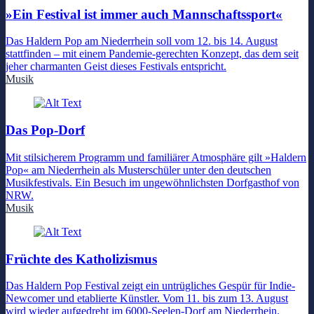
»Ein Festival ist immer auch Mannschaftssport«
Das Haldern Pop am Niederrhein soll vom 12. bis 14. August
stattfinden – mit einem Pandemie-gerechten Konzept, das dem seit
jeher charmanten Geist dieses Festivals entspricht.
Musik
Das Pop-Dorf
Mit stilsicherem Programm und familiärer Atmosphäre gilt »Haldern
Pop« am Niederrhein als Musterschüler unter den deutschen
Musikfestivals. Ein Besuch im ungewöhnlichsten Dorfgasthof von
NRW.
Musik
Früchte des Katholizismus
Das Haldern Pop Festival zeigt ein untrügliches Gespür für Indie-
Newcomer und etablierte Künstler. Vom 11. bis zum 13. August
wird wieder aufgedreht im 6000-Seelen-Dorf am Niederrhein.