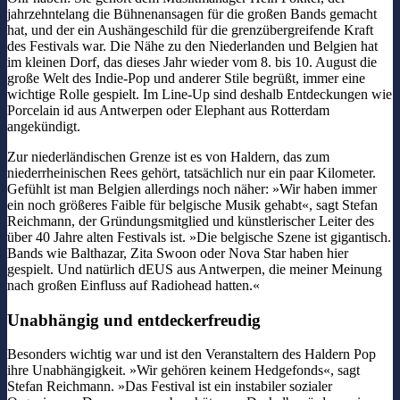
jahrzehntelang die Bühnenansagen für die großen Bands gemacht
hat, und der ein Aushängeschild für die grenzübergreifende Kraft
des Festivals war. Die Nähe zu den Niederlanden und Belgien hat
im kleinen Dorf, das dieses Jahr wieder vom 8. bis 10. August die
große Welt des Indie-Pop und anderer Stile begrüßt, immer eine
wichtige Rolle gespielt. Im Line-Up sind deshalb Entdeckungen wie
Porcelain id aus Antwerpen oder Elephant aus Rotterdam
angekündigt.
Zur niederländischen Grenze ist es von Haldern, das zum
niederrheinischen Rees gehört, tatsächlich nur ein paar Kilometer.
Gefühlt ist man Belgien allerdings noch näher: »Wir haben immer
ein noch größeres Faible für belgische Musik gehabt«, sagt Stefan
Reichmann, der Gründungsmitglied und künstlerischer Leiter des
über 40 Jahre alten Festivals ist. »Die belgische Szene ist gigantisch.
Bands wie Balthazar, Zita Swoon oder Nova Star haben hier
gespielt. Und natürlich dEUS aus Antwerpen, die meiner Meinung
nach großen Einfluss auf Radiohead hatten.«
Unabhängig und entdeckerfreudig
Besonders wichtig war und ist den Veranstaltern des Haldern Pop
ihre Unabhängigkeit. »Wir gehören keinem Hedgefonds«, sagt
Stefan Reichmann. »Das Festival ist ein instabiler sozialer