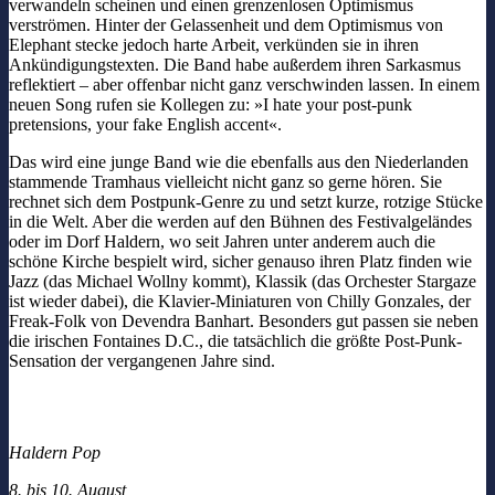
verwandeln scheinen und einen grenzenlosen Optimismus
verströmen. Hinter der Gelassenheit und dem Optimismus von
Elephant stecke jedoch harte Arbeit, verkünden sie in ihren
Ankündigungstexten. Die Band habe außerdem ihren Sarkasmus
reflektiert – aber offenbar nicht ganz verschwinden lassen. In einem
neuen Song rufen sie Kollegen zu: »I hate your post-punk
pretensions, your fake English accent«.
Das wird eine junge Band wie die ebenfalls aus den Niederlanden
stammende Tramhaus vielleicht nicht ganz so gerne hören. Sie
rechnet sich dem Postpunk-Genre zu und setzt kurze, rotzige Stücke
in die Welt. Aber die werden auf den Bühnen des Festivalgeländes
oder im Dorf Haldern, wo seit Jahren unter anderem auch die
schöne Kirche bespielt wird, sicher genauso ihren Platz finden wie
Jazz (das Michael Wollny kommt), Klassik (das Orchester Stargaze
ist wieder dabei), die Klavier-Miniaturen von Chilly Gonzales, der
Freak-Folk von Devendra Banhart. Besonders gut passen sie neben
die irischen Fontaines D.C., die tatsächlich die größte Post-Punk-
Sensation der vergangenen Jahre sind.
Haldern Pop
8. bis 10. August