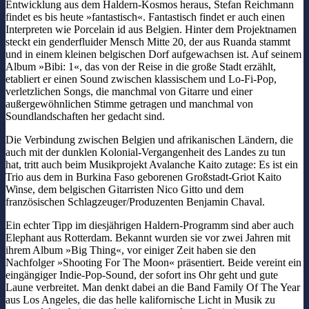
Entwicklung aus dem Haldern-Kosmos heraus, Stefan Reichmann
findet es bis heute »fantastisch«. Fantastisch findet er auch einen
Interpreten wie Porcelain id aus Belgien. Hinter dem Projektnamen
steckt ein genderfluider Mensch Mitte 20, der aus Ruanda stammt
und in einem kleinen belgischen Dorf aufgewachsen ist. Auf seinem
Album »Bibi: 1«, das von der Reise in die große Stadt erzählt,
etabliert er einen Sound zwischen klassischem und Lo-Fi-Pop,
verletzlichen Songs, die manchmal von Gitarre und einer
außergewöhnlichen Stimme getragen und manchmal von
Soundlandschaften her gedacht sind.
Die Verbindung zwischen Belgien und afrikanischen Ländern, die
auch mit der dunklen Kolonial-Vergangenheit des Landes zu tun
hat, tritt auch beim Musikprojekt Avalanche Kaito zutage: Es ist ein
Trio aus dem in Burkina Faso geborenen Großstadt-Griot Kaito
Winse, dem belgischen Gitarristen Nico Gitto und dem
französischen Schlagzeuger/Produzenten Benjamin Chaval.
Ein echter Tipp im diesjährigen Haldern-Programm sind aber auch
Elephant aus Rotterdam. Bekannt wurden sie vor zwei Jahren mit
ihrem Album »Big Thing«, vor einiger Zeit haben sie den
Nachfolger »Shooting For The Moon« präsentiert. Beide vereint ein
eingängiger Indie-Pop-Sound, der sofort ins Ohr geht und gute
Laune verbreitet. Man denkt dabei an die Band Family Of The Year
aus Los Angeles, die das helle kalifornische Licht in Musik zu