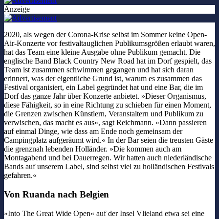
Anzeige
2020, als wegen der Corona-Krise selbst im Sommer keine Open-
Air-Konzerte vor festivaltauglichen Publikumsgrößen erlaubt waren,
hat das Team eine kleine Ausgabe ohne Publikum gemacht. Die
englische Band Black Country New Road hat im Dorf gespielt, das
Team ist zusammen schwimmen gegangen und hat sich daran
erinnert, was der eigentliche Grund ist, warum es zusammen das
Festival organisiert, ein Label gegründet hat und eine Bar, die im
Dorf das ganze Jahr über Konzerte anbietet. »Dieser Organismus,
diese Fähigkeit, so in eine Richtung zu schieben für einen Moment,
die Grenzen zwischen Künstlern, Veranstaltern und Publikum zu
verwischen, das macht es aus«, sagt Reichmann. »Dann passieren
auf einmal Dinge, wie dass am Ende noch gemeinsam der
Campingplatz aufgeräumt wird.« In der Bar seien die treusten Gäste
die grenznah lebenden Holländer. »Die kommen auch am
Montagabend und bei Dauerregen. Wir hatten auch niederländische
Bands auf unserem Label, sind selbst viel zu holländischen Festivals
gefahren.«
Von Ruanda nach Belgien
»Into The Great Wide Open« auf der Insel Vlieland etwa sei eine