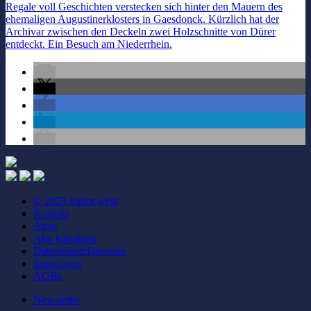
Regale voll Geschichten verstecken sich hinter den Mauern des
ehemaligen Augustinerklosters in Gaesdonck. Kürzlich hat der
Archivar zwischen den Deckeln zwei Holzschnitte von Dürer
entdeckt. Ein Besuch am Niederrhein.
© 2025 kultur.west
Kontakt
Abos
Abo kündigen
Datenschutzhinweise
Impressum
AGBs
Newsletter