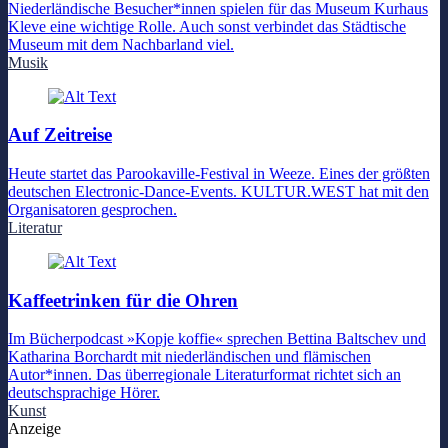
Niederländische Besucher*innen spielen für das Museum Kurhaus
Kleve eine wichtige Rolle. Auch sonst verbindet das Städtische
Museum mit dem Nachbarland viel.
Musik
Auf Zeitreise
Heute startet das Parookaville-Festival in Weeze. Eines der größten
deutschen Electronic-Dance-Events. KULTUR.WEST hat mit den
Organisatoren gesprochen.
Literatur
Kaffeetrinken für die Ohren
Im Bücherpodcast »Kopje koffie« sprechen Bettina Baltschev und
Katharina Borchardt mit niederländischen und flämischen
Autor*innen. Das überregionale Literaturformat richtet sich an
deutschsprachige Hörer.
Kunst
Anzeige