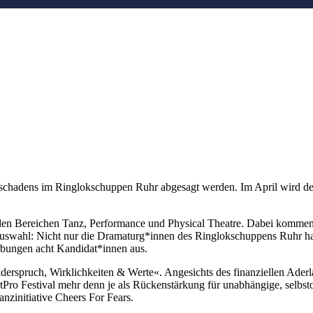
schadens im Ringlokschuppen Ruhr abgesagt werden. Im April wird der
s den Bereichen Tanz, Performance und Physical Theatre. Dabei komme
ahl: Nicht nur die Dramaturg*innen des Ringlokschuppens Ruhr hatte
rbungen acht Kandidat*innen aus.
spruch, Wirklichkeiten & Werte«. Angesichts des finanziellen Aderlasse
rtPro Festival mehr denn je als Rückenstärkung für unabhängige, selbsto
nzinitiative Cheers For Fears.