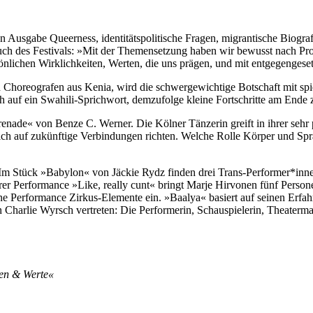
ten Ausgabe Queerness, identitätspolitische Fragen, migrantische Biog
ch des Festivals: »Mit der Themensetzung haben wir bewusst nach Pro
önlichen Wirklichkeiten, Werten, die uns prägen, und mit entgegengeset
Choreografen aus Kenia, wird die schwergewichtige Botschaft mit spie
h auf ein Swahili-Sprichwort, demzufolge kleine Fortschritte am Ende z
enade« von Benze C. Werner. Die Kölner Tänzerin greift in ihrer sehr 
h auf zukünftige Verbindungen richten. Welche Rolle Körper und Sprach
. Im Stück »Babylon« von Jäckie Rydz finden drei Trans-Performer*inn
ihrer Performance »Like, really cunt« bringt Marje Hirvonen fünf Person
e Performance Zirkus-Elemente ein. »Baalya« basiert auf seinen Erfahr
 Charlie Wyrsch vertreten: Die Performerin, Schauspielerin, Theaterma
ten & Werte«