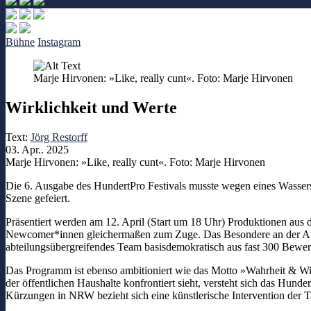
Bühne
Instagram
Marje Hirvonen: »Like, really cunt«. Foto: Marje Hirvonen
Wirklichkeit und Werte
Text:
Jörg Restorff
03. Apr.. 2025
Marje Hirvonen: »Like, really cunt«. Foto: Marje Hirvonen
Die 6. Ausgabe des HundertPro Festivals musste wegen eines Wasser
Szene gefeiert.
Präsentiert werden am 12. April (Start um 18 Uhr) Produktionen au
Newcomer*innen gleichermaßen zum Zuge. Das Besondere an der Ausw
abteilungsübergreifendes Team basisdemokratisch aus fast 300 Bewe
Das Programm ist ebenso ambitioniert wie das Motto »Wahrheit & Wider
der öffentlichen Haushalte konfrontiert sieht, versteht sich das Hunde
Kürzungen in NRW bezieht sich eine künstlerische Intervention der Ta