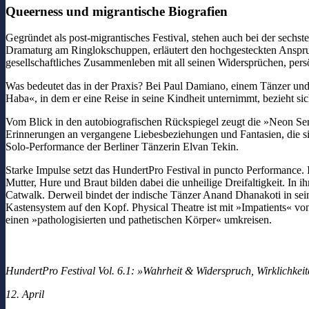
Queerness und migrantische Biografien
Gegründet als post-migrantisches Festival, stehen auch bei der sechs
Dramaturg am Ringlokschuppen, erläutert den hochgesteckten Anspru
gesellschaftliches Zusammenleben mit all seinen Widersprüchen, pers
Was bedeutet das in der Praxis? Bei Paul Damiano, einem Tänzer und 
Haba«, in dem er eine Reise in seine Kindheit unternimmt, bezieht sic
Vom Blick in den autobiografischen Rückspiegel zeugt die »Neon Ser
Erinnerungen an vergangene Liebesbeziehungen und Fantasien, die sic
Solo-Performance der Berliner Tänzerin Elvan Tekin.
Starke Impulse setzt das HundertPro Festival in puncto Performance
Mutter, Hure und Braut bilden dabei die unheilige Dreifaltigkeit. In 
Catwalk. Derweil bindet der indische Tänzer Anand Dhanakoti in sein
Kastensystem auf den Kopf. Physical Theatre ist mit »Impatients« von
einen »pathologisierten und pathetischen Körper« umkreisen.
HundertPro Festival Vol. 6.1: »Wahrheit & Widerspruch, Wirklichkei
12. April