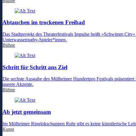
Bühne
Abtauchen im trockenen Freibad
Das Stadtprojekt des Theaterfestivals Impulse heißt »Schwimm City«
Unterwasserrugby-Spieler*innen.
Bühne
Schritt für Schritt ans Ziel
Die sechste Ausgabe des Mülheimer Hundertpro Festivals präsentier
queere Akzente.
Bühne
Ab jetzt gemeinsam
Im Mülheimer Ringlokschuppen Ruhr gibt es keine künstlerische Leitun
Kunst