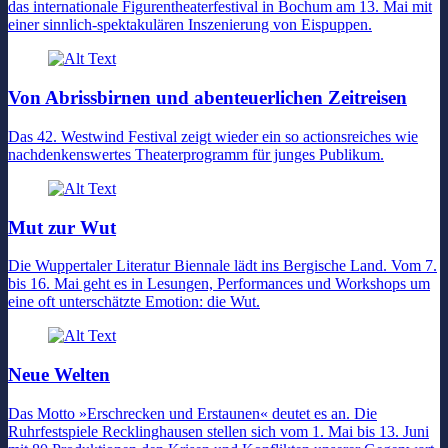
das internationale Figurentheaterfestival in Bochum am 13. Mai mit
einer sinnlich-spektakulären Inszenierung von Eispuppen.
Von Abrissbirnen und abenteuerlichen Zeitreisen
Das 42. Westwind Festival zeigt wieder ein so actionsreiches wie
nachdenkenswertes Theaterprogramm für junges Publikum.
Mut zur Wut
Die Wuppertaler Literatur Biennale lädt ins Bergische Land. Vom 7.
bis 16. Mai geht es in Lesungen, Performances und Workshops um
eine oft unterschätzte Emotion: die Wut.
Neue Welten
Das Motto »Erschrecken und Erstaunen« deutet es an. Die
Ruhrfestspiele Recklinghausen stellen sich vom 1. Mai bis 13. Juni