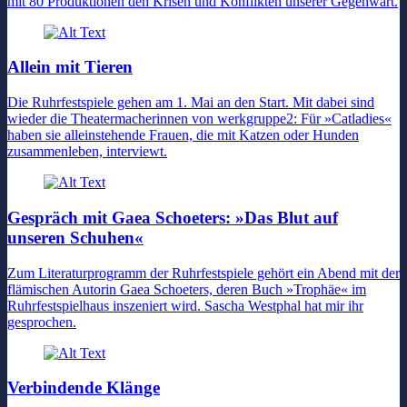
mit 80 Produktionen den Krisen und Konflikten unserer Gegenwart.
Allein mit Tieren
Die Ruhrfestspiele gehen am 1. Mai an den Start. Mit dabei sind
wieder die Theatermacherinnen von werkgruppe2: Für »Catladies«
haben sie alleinstehende Frauen, die mit Katzen oder Hunden
zusammenleben, interviewt.
Gespräch mit Gaea Schoeters: »Das Blut auf
unseren Schuhen«
Zum Literaturprogramm der Ruhrfestspiele gehört ein Abend mit der
flämischen Autorin Gaea Schoeters, deren Buch »Trophäe« im
Ruhrfestspielhaus inszeniert wird. Sascha Westphal hat mir ihr
gesprochen.
Verbindende Klänge