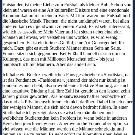
Entstanden ist meine Liebe zum Fußball als kleiner Bub. Schon von
klein auf waren es eine Art kultureller Diskurs und eine emotionale
Kommunikation mit meinem Vater. Mit ihm waren nur Fußball und
die klassische Musik Themen, die nicht umkämpft waren, bei allen
anderen kam es irgendwann zu einem Zwist. Es ist sehr interessant,
wie ich es assoziiere: Mein Vater und ich sitzen nebeneinander,
schauen auf etwas, wir verstehen uns wortlos, es wird wenig
gesprochen. Es ist ein intimes Gefühl, eine Art Geborgenheit für
mich. Dazu gibt es auch Studien: Männer sitzen Seite an Seite,
Frauen sitzen sich gegenüber. Bei Fußball handelt es sich um ein
Kulturgut, das man mit Millionen Menschen teilt – bis jetzt
hauptsächlich mit Männern. Aber das ändert sich.
Ich habe ein Buch zu weiblichen Fans geschrieben: »Sportista«, das
ist das Pendant zu »Fashionista«, jemand der nicht nur kundig ist,
sondern es auch liebt, also sowohl eine affektive Bindung, als auch
eine kognitive Bindung hat. Ihre Zahl ist gerade in den letzten zehn
Jahren größer geworden. Als Sozialwissenschaftler beobachte ich
das und als Privatmensch freue ich mich darüber. Dabei bin ich einer
der wenigen Männer, die sich nicht davon bedroht fühlen. In einer
Studie habe ich gezeigt, dass es zwischen männlichen und
weiblichen Studierenden kein Problem ist, wenn beide in anderen
Bereichen gleich viel wissen. Aber wenn die Frauen über Sport so
viel wissen wie die Männer, werden die Männer sehr zickig und
fangen an, sie zu testen. Es geht sofort ins Kognitive über. Weil es