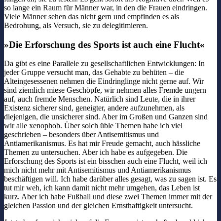
so lange ein Raum für Männer war, in den die Frauen eindringen.
Viele Männer sehen das nicht gern und empfinden es als
Bedrohung, als Versuch, sie zu delegitimieren.
»Die Erforschung des Sports ist auch eine Flucht«
Da gibt es eine Parallele zu gesellschaftlichen Entwicklungen: In
jeder Gruppe versucht man, das Gehabte zu behüten – die
Alteingesessenen nehmen die Eindringlinge nicht gerne auf. Wir
sind ziemlich miese Geschöpfe, wir nehmen alles Fremde ungern
auf, auch fremde Menschen. Natürlich sind Leute, die in ihrer
Existenz sicherer sind, geneigter, andere aufzunehmen, als
diejenigen, die unsicherer sind. Aber im Großen und Ganzen sind
wir alle xenophob. Über solch üble Themen habe ich viel
geschrieben – besonders über Antisemitismus und
Antiamerikanismus. Es hat mir Freude gemacht, auch hässliche
Themen zu untersuchen. Aber ich habe es aufgegeben. Die
Erforschung des Sports ist ein bisschen auch eine Flucht, weil ich
mich nicht mehr mit Antisemitismus und Antiamerikanismus
beschäftigen will. Ich habe darüber alles gesagt, was zu sagen ist. Es
tut mir weh, ich kann damit nicht mehr umgehen, das Leben ist
kurz. Aber ich habe Fußball und diese zwei Themen immer mit der
gleichen Passion und der gleichen Ernsthaftigkeit untersucht.