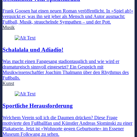
Frank Goosen hat einen neuen Roman veröffentlicht. In »Spiel ab!«
verquickt er, was ihn seit jeher als Mensch und Autor ausmacht:
Fußball, Musik, strauchelnde Sympathen – und der Pott.
Musik
Schalalala und Adiadio!
Was macht einen Fangesang stadiontauglich und wie wird er
dramaturgisch sinnvoll eingesetzt? Ein Gespräch mit
Musikwissenschaftler Joachim Thalmann über den Rhythmus des
Fußballs.
Kunst
Sportliche Herausforderung
Welchem Verein soll ich die Daumen drücken? Diese Frage
motivierte den Fußballfan und Künstler Andreas Slominski zu einer
Plakatserie. Jetzt ist »Wohnorte gegen Geburtsorte« im Essener
Museum Folkwang zu sehen.