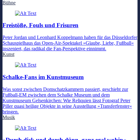
Bühne
Freistöße, Fouls und Frisuren
Peter Jordan und Leonhard Koppelmann haben für das Düsseldorfer
Schauspielhaus das Open-Air-Spektakel »Glaube, Liebe, Fußball«
inszeniert, das radikal die Fan-Perspektive einnimmt.
Kunst
Schalke-Fans im Kunstmuseum
Was sonst zwischen Domschatzkammern passiert, geschieht zur
Fußball-EM zwischen dem Schalke Museum und dem
Kunstmuseum Gelsenkirchen: Wie Reliquien lässt Fotograf Peter
Piller quasi heilige Objekte in seine Ausstellung »Transferfenster«
bringen.
Musik
»Durch dick und durch dünn, ganz egal wohin«