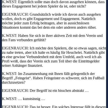
K.WEST: Eigentlich sollte man doch davon ausgehen können, dass
dieses Engagement bei jedem Spieler da ist, oder nicht?
EIGENRAUCH: Grundsätzlich würde ich davon auch ausgehen
wollen, doch es gibt Engagement und Engagement. Natürlich
möchte jeder zum Erfolg beitragen, aber in aussichtslosen
Situationen kommt das bei dem ein oder anderen anders rüber.
K.WEST: Haben Sie sich in ihrer aktiven Zeit mit dem Verein und
den Fans verbunden gefühlt?
EIGENRAUCH: Ich möchte den Spielern, die so etwas sagen, nicht
zu nahe treten, aber ich halte es häufig für Heuchelei. Natürlich gibt
es eine gewisse Verbundenheit mit dem Umfeld, auch weil ich als
Profi weiß, dass der Verein sich zum Teil über die Eintrittsgelder
seiner Anhänger finanziert.
K.WEST: Im Zusammenhang mit Ihnen fällt gelegentlich der
Begriff „Feingeist“. Haben Feingeister es schwerer, sich im Fußball
durchzusetzen?
EIGENRAUCH: Der Begriff ist ein bisschen abstrakt …
K.WEST: … kunstsinnig …
EIGENRAUCH: Das ist besser. Ein solches Interesse fällt in diesem