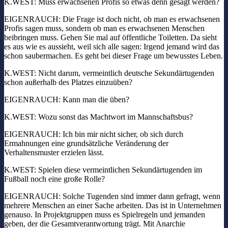
K.WEST: Muss erwachsenen Profis so etwas denn gesagt werden?
EIGENRAUCH: Die Frage ist doch nicht, ob man es erwachsenen
Profis sagen muss, sondern ob man es erwachsenen Menschen
beibringen muss. Gehen Sie mal auf öffentliche Toiletten. Da sieht
es aus wie es aussieht, weil sich alle sagen: Irgend jemand wird das
schon saubermachen. Es geht bei dieser Frage um bewusstes Leben.
K.WEST: Nicht darum, vermeintlich deutsche Sekundärtugenden
schon außerhalb des Platzes einzuüben?
EIGENRAUCH: Kann man die üben?
K.WEST: Wozu sonst das Machtwort im Mannschaftsbus?
EIGENRAUCH: Ich bin mir nicht sicher, ob sich durch
Ermahnungen eine grundsätzliche Veränderung der
Verhaltensmuster erzielen lässt.
K.WEST: Spielen diese vermeintlichen Sekundärtugenden im
Fußball noch eine große Rolle?
EIGENRAUCH: Solche Tugenden sind immer dann gefragt, wenn
mehrere Menschen an einer Sache arbeiten. Das ist in Unternehmen
genauso. In Projektgruppen muss es Spielregeln und jemanden
geben, der die Gesamtverantwortung trägt. Mit Anarchie