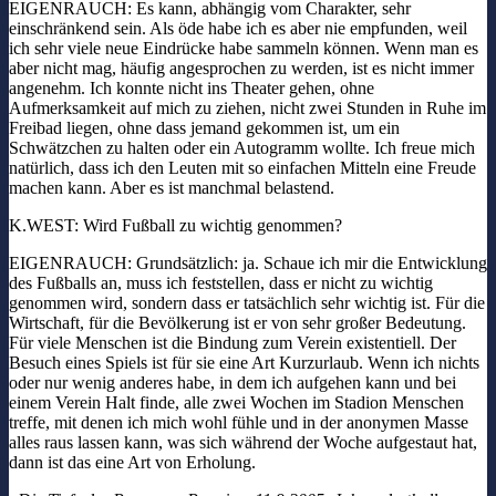
EIGENRAUCH: Es kann, abhängig vom Charakter, sehr
einschränkend sein. Als öde habe ich es aber nie empfunden, weil
ich sehr viele neue Eindrücke habe sammeln können. Wenn man es
aber nicht mag, häufig angesprochen zu werden, ist es nicht immer
angenehm. Ich konnte nicht ins Theater gehen, ohne
Aufmerksamkeit auf mich zu ziehen, nicht zwei Stunden in Ruhe im
Freibad liegen, ohne dass jemand gekommen ist, um ein
Schwätzchen zu halten oder ein Autogramm wollte. Ich freue mich
natürlich, dass ich den Leuten mit so einfachen Mitteln eine Freude
machen kann. Aber es ist manchmal belastend.
K.WEST: Wird Fußball zu wichtig genommen?
EIGENRAUCH: Grundsätzlich: ja. Schaue ich mir die Entwicklung
des Fußballs an, muss ich feststellen, dass er nicht zu wichtig
genommen wird, sondern dass er tatsächlich sehr wichtig ist. Für die
Wirtschaft, für die Bevölkerung ist er von sehr großer Bedeutung.
Für viele Menschen ist die Bindung zum Verein existentiell. Der
Besuch eines Spiels ist für sie eine Art Kurzurlaub. Wenn ich nichts
oder nur wenig anderes habe, in dem ich aufgehen kann und bei
einem Verein Halt finde, alle zwei Wochen im Stadion Menschen
treffe, mit denen ich mich wohl fühle und in der anonymen Masse
alles raus lassen kann, was sich während der Woche aufgestaut hat,
dann ist das eine Art von Erholung.