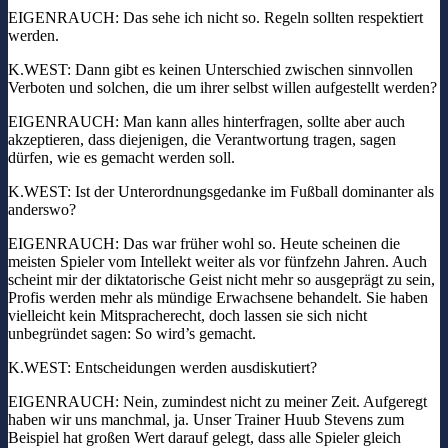
EIGENRAUCH: Das sehe ich nicht so. Regeln sollten respektiert
werden.
K.WEST: Dann gibt es keinen Unterschied zwischen sinnvollen
Verboten und solchen, die um ihrer selbst willen aufgestellt werden?
EIGENRAUCH: Man kann alles hinterfragen, sollte aber auch
akzeptieren, dass diejenigen, die Verantwortung tragen, sagen
dürfen, wie es gemacht werden soll.
K.WEST: Ist der Unterordnungsgedanke im Fußball dominanter als
anderswo?
EIGENRAUCH: Das war früher wohl so. Heute scheinen die
meisten Spieler vom Intellekt weiter als vor fünfzehn Jahren. Auch
scheint mir der diktatorische Geist nicht mehr so ausgeprägt zu sein,
Profis werden mehr als mündige Erwachsene behandelt. Sie haben
vielleicht kein Mitspracherecht, doch lassen sie sich nicht
unbegründet sagen: So wird’s gemacht.
K.WEST: Entscheidungen werden ausdiskutiert?
EIGENRAUCH: Nein, zumindest nicht zu meiner Zeit. Aufgeregt
haben wir uns manchmal, ja. Unser Trainer Huub Stevens zum
Beispiel hat großen Wert darauf gelegt, dass alle Spieler gleich