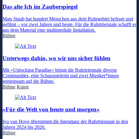
Das alte Ich im Zauberspiegel
Mats Staub hat hundert Menschen aus dem Ruhrgebiet befragt und
gefilmt – vor zwei Jahren und heute. Für die Ruhrtriennale schafft er
aus dem Material eine multimediale Installation.
Bühne
Unterwegs dahin, wo wir uns sicher fühlen
Mit »Unlocking Paradise« bringt die Ruhrtriennale diverse
Communities, eine Schauspielerin und zwei Musiker*innen
gemeinsam auf die Bühne.
Bühne
Kunst
»Für die Welt von heute und morgen«
Ivo van Hove übernimmt die Intendanz der Ruhrtriennale in den
Jahren 2024 bis 2026.
Bühne