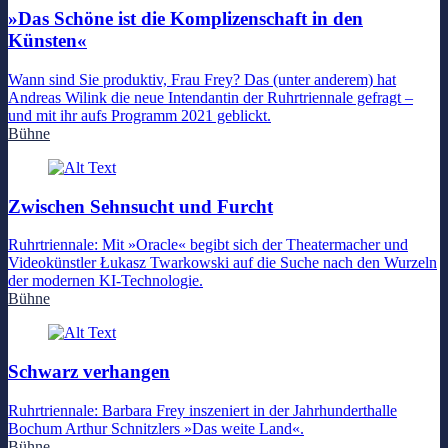
»Das Schöne ist die Komplizenschaft in den
Künsten«
Wann sind Sie produktiv, Frau Frey? Das (unter anderem) hat
Andreas Wilink die neue Intendantin der Ruhrtriennale gefragt –
und mit ihr aufs Programm 2021 geblickt.
Bühne
Zwischen Sehnsucht und Furcht
Ruhrtriennale: Mit »Oracle« begibt sich der Theatermacher und
Videokünstler Łukasz Twarkowski auf die Suche nach den Wurzeln
der modernen KI-Technologie.
Bühne
Schwarz verhangen
Ruhrtriennale: Barbara Frey inszeniert in der Jahrhunderthalle
Bochum Arthur Schnitzlers »Das weite Land«.
Bühne