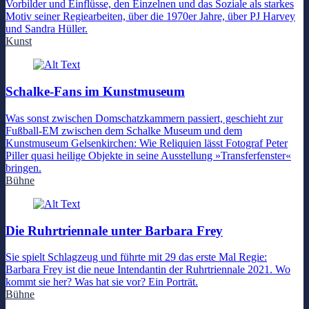
Vorbilder und Einflüsse, den Einzelnen und das Soziale als starkes
Motiv seiner Regiearbeiten, über die 1970er Jahre, über PJ Harvey
und Sandra Hüller.
Kunst
Schalke-Fans im Kunstmuseum
Was sonst zwischen Domschatzkammern passiert, geschieht zur
Fußball-EM zwischen dem Schalke Museum und dem
Kunstmuseum Gelsenkirchen: Wie Reliquien lässt Fotograf Peter
Piller quasi heilige Objekte in seine Ausstellung »Transferfenster«
bringen.
Bühne
Die Ruhrtriennale unter Barbara Frey
Sie spielt Schlagzeug und führte mit 29 das erste Mal Regie:
Barbara Frey ist die neue Intendantin der Ruhrtriennale 2021. Wo
kommt sie her? Was hat sie vor? Ein Porträt.
Bühne