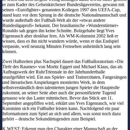
er zum Kader des Gelsenkirchener Bundesligavereins, gewann mit
seinen »Eurofighter« genannten Kollegen 1997 den UEFA-Cup,
stand kurz vor dem Sprung in die deutsche Nationalmannschaft und
wurde außerhalb der Fußball-Welt als der »etwas andere
Bundesligaprofi« bekannt. Der brasilianische »Wunderstürmer«
Ronaldo sah gegen ihn keine Schnitte. Bolzgehabe liegt Yves
Eigenrauch aber denkbar fern. Als WM-Kolumnist 2002 ließ er
wissen, dass es ihn nicht wundern würde, wenn er das Endspiel
verpasste, weil neunzig Minuten Fernsehen unheimlich lang sein
können.
Zwei Halbzeiten plus Nachspiel dauert das Fußballoratorium »Die
Tiefe des Raumes« von Moritz Eggert und Michael Klaus, das als
Auftragswerk der RuhrTriennale in der Jahrhunderthalle
uraufgeführt wird. Ein aus Spieler- und Trainerzitaten, Fangesängen
und literarischen Anspielungen montiertes Werk, in dem
selbstverständlich dem talentierten jungen Spieler die Hauptrolle
zukommt, an seiner Seite aber auch die personifizierte Tugend
genauso wie das Laster mitmischen. Bevor das Stück am 11.
September angepfiffen wird, erklärt uns Yves Eigenrauch, wie viel
Kunstsinn sich ein Fußballer leisten kann. Nachfolgend ein paar
Informationen zum Spiel an sich und allem, was sonst noch dazu
gehört – deutsche Sekundärtugenden zum Beispiel.
K.WEST: Erkennt man den Charakter einer Mannschaft an der