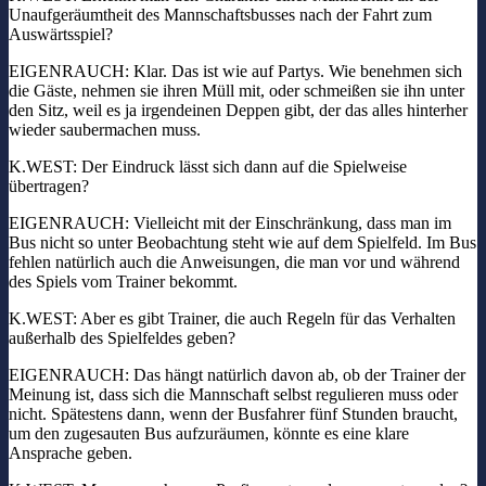
Unaufgeräumtheit des Mannschaftsbusses nach der Fahrt zum
Auswärtsspiel?
EIGENRAUCH: Klar. Das ist wie auf Partys. Wie benehmen sich
die Gäste, nehmen sie ihren Müll mit, oder schmeißen sie ihn unter
den Sitz, weil es ja irgendeinen Deppen gibt, der das alles hinterher
wieder saubermachen muss.
K.WEST: Der Eindruck lässt sich dann auf die Spielweise
übertragen?
EIGENRAUCH: Vielleicht mit der Einschränkung, dass man im
Bus nicht so unter Beobachtung steht wie auf dem Spielfeld. Im Bus
fehlen natürlich auch die Anweisungen, die man vor und während
des Spiels vom Trainer bekommt.
K.WEST: Aber es gibt Trainer, die auch Regeln für das Verhalten
außerhalb des Spielfeldes geben?
EIGENRAUCH: Das hängt natürlich davon ab, ob der Trainer der
Meinung ist, dass sich die Mannschaft selbst regulieren muss oder
nicht. Spätestens dann, wenn der Busfahrer fünf Stunden braucht,
um den zugesauten Bus aufzuräumen, könnte es eine klare
Ansprache geben.