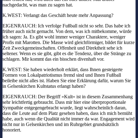
nachgedacht, was man zu sagen hat.
K.WEST: Verlangt das Geschäft heute mehr Anpassung?
EIGENRAUCH: Ich verfolge Fußball nicht so sehr. Das habe ich
früher auch nicht gemacht. Von dem, was ich mitbekomme, würde
ich sagen: Ja. Es gibt wohl immer weniger Charaktere, weniger
Profis mit Marotten. Die Masse wird gleichförmiger, bildet für kurze
Zeit Zweckgemeinschaften. Offenheit und Direktheit sehe ich
seltener. Wenn es sie gibt, gibt es die Tendenz, über die Stränge zu
schlagen. Mir kommt das ein bisschen divenhaft vor.
K.WEST: Sie haben wiederholt erklärt, dass Ihnen gesteigerte
Formen von Lokalpatriotismus fremd sind und Ihnen Fußball
beileibe nicht alles ist. Haben Sie eine Erklärung dafür, warum Sie
in Gelsenkirchen Kultstatus erlangt haben?
EIGENRAUCH: Der Begriff »Kult« ist in diesem Zusammenhang
sehr leichtfertig gebraucht. Dass mir hier eine überproportionale
Sympathie entgegengebracht wurde, liegt wahrscheinlich daran,
dass die Leute auf dem Platz gesehen haben, dass ich mich bemüht
habe, auch wenn die Qualität nicht immer da war. Engagement wird
nicht nur in Gelsenkirchen und im Ruhrgebiet grundsätzlich
honoriert.