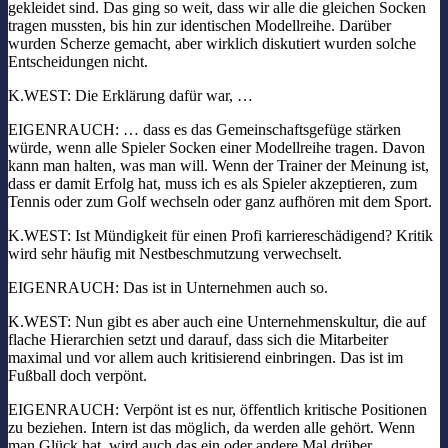
gekleidet sind. Das ging so weit, dass wir alle die gleichen Socken
tragen mussten, bis hin zur identischen Modellreihe. Darüber
wurden Scherze gemacht, aber wirklich diskutiert wurden solche
Entscheidungen nicht.
K.WEST: Die Erklärung dafür war, …
EIGENRAUCH: … dass es das Gemeinschaftsgefüge stärken
würde, wenn alle Spieler Socken einer Modellreihe tragen. Davon
kann man halten, was man will. Wenn der Trainer der Meinung ist,
dass er damit Erfolg hat, muss ich es als Spieler akzeptieren, zum
Tennis oder zum Golf wechseln oder ganz aufhören mit dem Sport.
K.WEST: Ist Mündigkeit für einen Profi karriereschädigend? Kritik
wird sehr häufig mit Nestbeschmutzung verwechselt.
EIGENRAUCH: Das ist in Unternehmen auch so.
K.WEST: Nun gibt es aber auch eine Unternehmenskultur, die auf
flache Hierarchien setzt und darauf, dass sich die Mitarbeiter
maximal und vor allem auch kritisierend einbringen. Das ist im
Fußball doch verpönt.
EIGENRAUCH: Verpönt ist es nur, öffentlich kritische Positionen
zu beziehen. Intern ist das möglich, da werden alle gehört. Wenn
man Glück hat, wird auch das ein oder andere Mal drüber