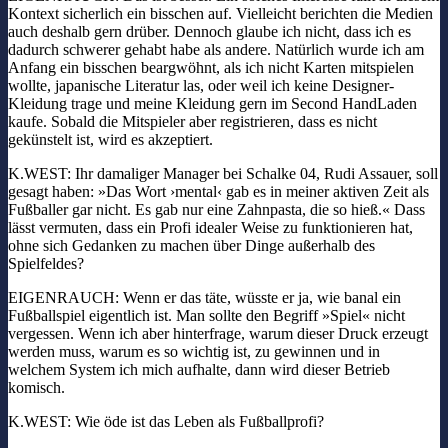
Kontext sicherlich ein bisschen auf. Vielleicht berichten die Medien
auch deshalb gern drüber. Dennoch glaube ich nicht, dass ich es
dadurch schwerer gehabt habe als andere. Natürlich wurde ich am
Anfang ein bisschen beargwöhnt, als ich nicht Karten mitspielen
wollte, japanische Literatur las, oder weil ich keine Designer-
Kleidung trage und meine Kleidung gern im Second HandLaden
kaufe. Sobald die Mitspieler aber registrieren, dass es nicht
gekünstelt ist, wird es akzeptiert.
K.WEST: Ihr damaliger Manager bei Schalke 04, Rudi Assauer, soll
gesagt haben: »Das Wort ›mental‹ gab es in meiner aktiven Zeit als
Fußballer gar nicht. Es gab nur eine Zahnpasta, die so hieß.« Dass
lässt vermuten, dass ein Profi idealer Weise zu funktionieren hat,
ohne sich Gedanken zu machen über Dinge außerhalb des
Spielfeldes?
EIGENRAUCH: Wenn er das täte, wüsste er ja, wie banal ein
Fußballspiel eigentlich ist. Man sollte den Begriff »Spiel« nicht
vergessen. Wenn ich aber hinterfrage, warum dieser Druck erzeugt
werden muss, warum es so wichtig ist, zu gewinnen und in
welchem System ich mich aufhalte, dann wird dieser Betrieb
komisch.
K.WEST: Wie öde ist das Leben als Fußballprofi?