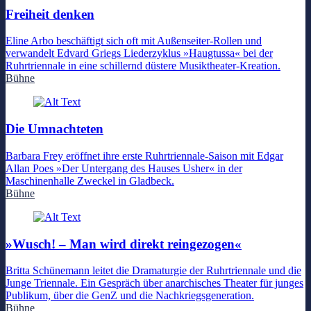
Freiheit denken
Eline Arbo beschäftigt sich oft mit Außenseiter-Rollen und
verwandelt Edvard Griegs Liederzyklus »Haugtussa« bei der
Ruhrtriennale in eine schillernd düstere Musiktheater-Kreation.
Bühne
Die Umnachteten
Barbara Frey eröffnet ihre erste Ruhrtriennale-Saison mit Edgar
Allan Poes »Der Untergang des Hauses Usher« in der
Maschinenhalle Zweckel in Gladbeck.
Bühne
»Wusch! – Man wird direkt reingezogen«
Britta Schünemann leitet die Dramaturgie der Ruhrtriennale und die
Junge Triennale. Ein Gespräch über anarchisches Theater für junges
Publikum, über die GenZ und die Nachkriegsgeneration.
Bühne