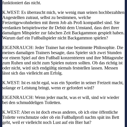
funktioniert das nicht.
K.WEST: Es überrascht mich, wie wenig man seinen hochbezahlten
Angestellten zutraut, selbst zu bestimmen, welche
Freizeitgewohnheiten mit ihrem Job als Profi kompatibel sind. Sie
verdanken beispielsweise ihr Debüt dem Umstand, dass drei ihrer
damaligen Mitspieler zur falschen Zeit Backgammon gespielt haben.
Warum darf ein Fußballspieler nicht Backgammon spielen?
EIGENRAUCH: Jeder Trainer hat eine bestimmte Philosophie. Die
meines damaligen Trainers besagte, dass Spieler sich zwei Stunden
vor einem Spiel auf den Fußball konzentrieren und ihre Mittagsruhe
zum Ruhen und nicht zum Spielen nutzen sollten. Ob das richtig ist
oder nicht, wird sich endgültig niemals feststellen lassen. Messen
lässt sich das vielleicht am Erfolg.
K.WEST: Ist es nicht egal, was ein Sportler in seiner Freizeit macht,
solange er Leistung bringt, wenn er gefordert wird?
EIGENRAUCH: Wenn jeder macht, was er will, sind wir wieder
bei den schmuddeligen Toiletten.
K.WEST: Aber es ist doch etwas anderes, ob ich eine öffentliche
Toilette verschmutze oder ob ein Fußballprofi nachts spät ins Bett
geht, weil er vielleicht noch Lust auf ein Bier hat?