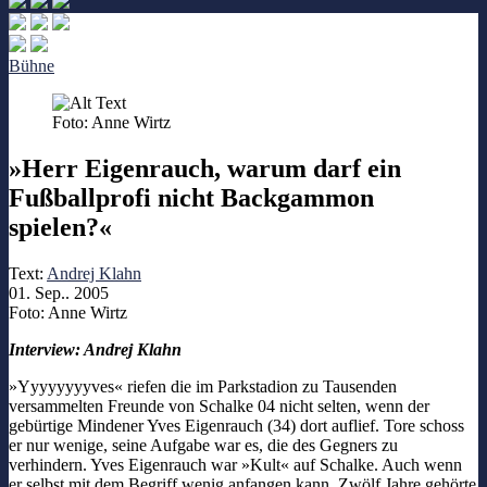
Bühne
Foto: Anne Wirtz
»Herr Eigenrauch, warum darf ein
Fußballprofi nicht Backgammon
spielen?«
Text:
Andrej Klahn
01. Sep.. 2005
Foto: Anne Wirtz
Interview: Andrej Klahn
»Yyyyyyyyves« riefen die im Parkstadion zu Tausenden
versammelten Freunde von Schalke 04 nicht selten, wenn der
gebürtige Mindener Yves Eigenrauch (34) dort auflief. Tore schoss
er nur wenige, seine Aufgabe war es, die des Gegners zu
verhindern. Yves Eigenrauch war »Kult« auf Schalke. Auch wenn
er selbst mit dem Begriff wenig anfangen kann. Zwölf Jahre gehörte