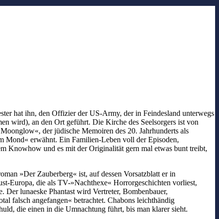
ter hat ihn, den Offizier der US-Army, der in Feindesland unterwegs
 wird), an den Ort geführt. Die Kirche des Seelsorgers ist von
»Moonglow«, der jüdische Memoiren des 20. Jahrhunderts als
im Mond« erwähnt. Ein Familien-Leben voll der Episoden,
m Knowhow und es mit der Originalität gern mal etwas bunt treibt,
roman »Der Zauberberg« ist, auf dessen Vorsatzblatt er in
st-Europa, die als TV-»Nachthexe« Horrorgeschichten vorliest,
lde. Der lunaeske Phantast wird Vertreter, Bombenbauer,
al falsch angefangen« betrachtet. Chabons leichthändig
ld, die einen in die Umnachtung führt, bis man klarer sieht.