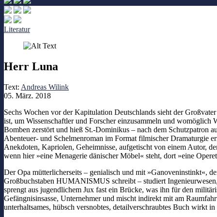
Literatur
Herr Luna
Text:
Andreas Wilink
05. März. 2018
Sechs Wochen vor der Kapitulation Deutschlands sieht der Großvater 
ist, um Wissenschaftler und Forscher einzusammeln und womöglich We
Bomben zerstört und hieß St.-Dominikus – nach dem Schutzpatron au
Abenteuer- und Schelmenroman im Format filmischer Dramaturgie erz
Anekdoten, Kapriolen, Geheimnisse, aufgetischt von einem Autor, der
wenn hier »eine Menagerie dänischer Möbel« steht, dort »eine Opere
Der Opa mütterlicherseits – genialisch und mit »Ganoveninstinkt«, de
Großbuchstaben HUMANISMUS schreibt – studiert Ingenieurwesen, he
sprengt aus jugendlichem Jux fast ein Brücke, was ihn für den militär
Gefängnisinsasse, Unternehmer und mischt indirekt mit am Raumfahrt
unterhaltsames, hübsch versnobtes, detailverschraubtes Buch wirkt in