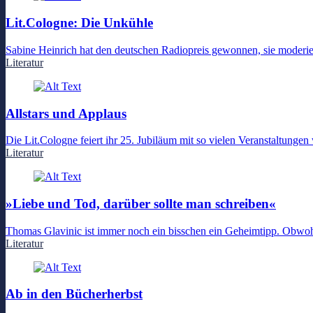
Lit.Cologne: Die Unkühle
Sabine Heinrich hat den deutschen Radiopreis gewonnen, sie moderier
Literatur
Allstars und Applaus
Die Lit.Cologne feiert ihr 25. Jubiläum mit so vielen Veranstaltunge
Literatur
»Liebe und Tod, darüber sollte man schreiben«
Thomas Glavinic ist immer noch ein bisschen ein Geheimtipp. Obwohl
Literatur
Ab in den Bücherherbst