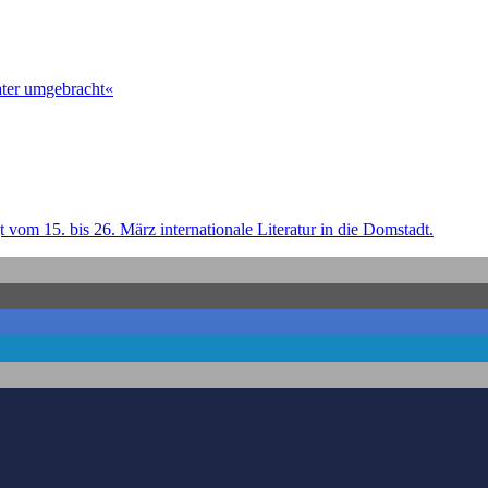
ater umgebracht«
 vom 15. bis 26. März internationale Literatur in die Domstadt.