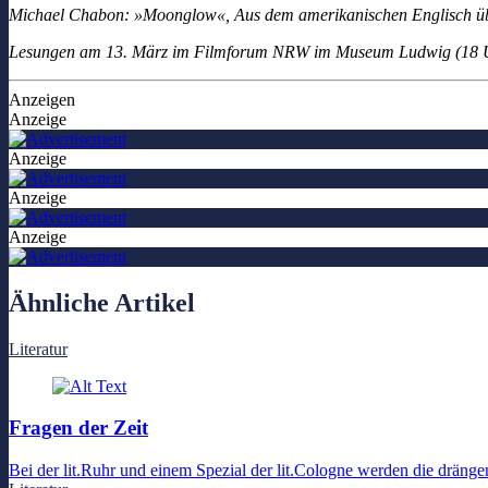
Michael Chabon:
»Moonglow«,
Aus dem amerikanischen Englisch üb
Lesungen am 13. März im Filmforum NRW im Museum Ludwig
(18 
Anzeigen
Anzeige
Anzeige
Anzeige
Anzeige
Ähnliche Artikel
Literatur
Fragen der Zeit
Bei der lit.Ruhr und einem Spezial der lit.Cologne werden die dräng