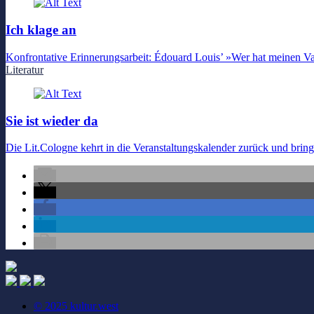
Ich klage an
Konfrontative Erinnerungsarbeit: Édouard Louis’ »Wer hat meinen V
Literatur
Sie ist wieder da
Die Lit.Cologne kehrt in die Veranstaltungskalender zurück und bringt
© 2025 kultur.west