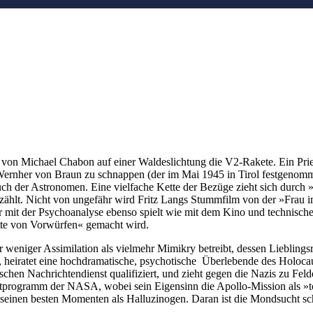
von Michael Chabon auf einer Waldeslichtung die V2-Rakete. Ein Pries
rnher von Braun zu schnappen (der im Mai 1945 in Tirol festgenommen
ch der Astronomen. Eine vielfache Kette der Bezüge zieht sich durch 
ählt. Nicht von ungefähr wird Fritz Langs Stummfilm von der »Frau 
 mit der Psychoanalyse ebenso spielt wie mit dem Kino und technische
tte von Vorwürfen« gemacht wird.
r weniger Assimilation als vielmehr Mimikry betreibt, dessen Lieblings
iratet eine hochdramatische, psychotische
Überlebende des Holocau
ischen Nachrichtendienst qualifiziert, und zieht gegen die Nazis zu Fe
programm der NASA, wobei sein Eigensinn die Apollo-Mission als »tot
 seinen besten Momenten als Halluzinogen. Daran ist die Mondsucht schu