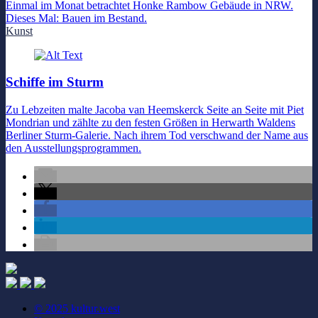
Einmal im Monat betrachtet Honke Rambow Gebäude in NRW.
Dieses Mal: Bauen im Bestand.
Kunst
Schiffe im Sturm
Zu Lebzeiten malte Jacoba van Heemskerck Seite an Seite mit Piet
Mondrian und zählte zu den festen Größen in Herwarth Waldens
Berliner Sturm-Galerie. Nach ihrem Tod verschwand der Name aus
den Ausstellungsprogrammen.
© 2025 kultur.west