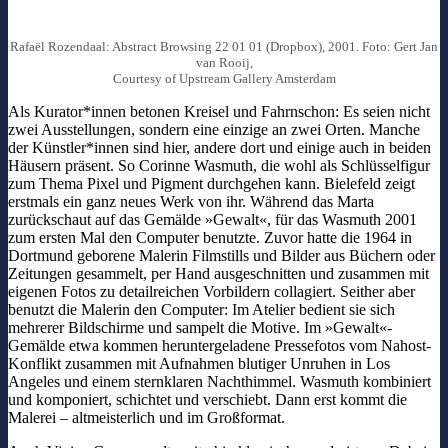
Rafaël Rozendaal: Abstract Browsing 22 01 01 (Dropbox), 2001. Foto: Gert Jan
van Rooij,
Courtesy of Upstream Gallery Amsterdam
Als Kurator*innen betonen Kreisel und Fahrnschon: Es seien nicht
zwei Ausstellungen, sondern eine einzige an zwei Orten. Manche
der Künstler*innen sind hier, andere dort und einige auch in beiden
Häusern präsent. So Corinne Wasmuth, die wohl als Schlüsselfigur
zum Thema Pixel und Pigment durchgehen kann. Bielefeld zeigt
erstmals ein ganz neues Werk von ihr. Während das Marta
zurückschaut auf das Gemälde »Gewalt«, für das Wasmuth 2001
zum ersten Mal den Computer benutzte. Zuvor hatte die 1964 in
Dortmund geborene Malerin Filmstills und Bilder aus Büchern oder
Zeitungen gesammelt, per Hand ausgeschnitten und zusammen mit
eigenen Fotos zu detailreichen Vorbildern collagiert. Seither aber
benutzt die Malerin den Computer: Im Atelier bedient sie sich
mehrerer Bildschirme und sampelt die Motive. Im »Gewalt«-
Gemälde etwa kommen heruntergeladene Pressefotos vom Nahost-
Konflikt zusammen mit Aufnahmen blutiger Unruhen in Los
Angeles und einem sternklaren Nachthimmel. Wasmuth kombiniert
und komponiert, schichtet und verschiebt. Dann erst kommt die
Malerei – altmeisterlich und im Großformat.