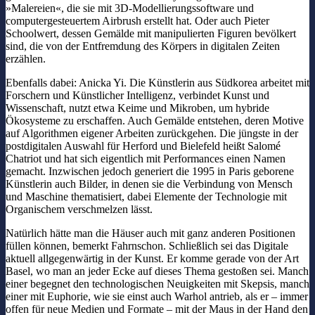
»Malereien«, die sie mit 3D-Modellierungssoftware und
computergesteuertem Airbrush erstellt hat. Oder auch Pieter
Schoolwert, dessen Gemälde mit manipulierten Figuren bevölkert
sind, die von der Entfremdung des Körpers in digitalen Zeiten
erzählen.
Ebenfalls dabei: Anicka Yi. Die Künstlerin aus Südkorea arbeitet mit
Forschern und Künstlicher Intelligenz, verbindet Kunst und
Wissenschaft, nutzt etwa Keime und Mikroben, um hybride
Ökosysteme zu erschaffen. Auch Gemälde entstehen, deren Motive
auf Algorithmen eigener Arbeiten zurückgehen. Die jüngste in der
postdigitalen Auswahl für Herford und Bielefeld heißt Salomé
Chatriot und hat sich eigentlich mit Performances einen Namen
gemacht. Inzwischen jedoch generiert die 1995 in Paris geborene
Künstlerin auch Bilder, in denen sie die Verbindung von Mensch
und Maschine thematisiert, dabei Elemente der Technologie mit
Organischem verschmelzen lässt.
Natürlich hätte man die Häuser auch mit ganz anderen Positionen
füllen können, bemerkt Fahrnschon. Schließlich sei das Digitale
aktuell allgegenwärtig in der Kunst. Er komme gerade von der Art
Basel, wo man an jeder Ecke auf dieses Thema gestoßen sei. Manch
einer begegnet den technologischen Neuigkeiten mit Skepsis, manch
einer mit Euphorie, wie sie einst auch Warhol antrieb, als er – immer
offen für neue Medien und Formate – mit der Maus in der Hand den