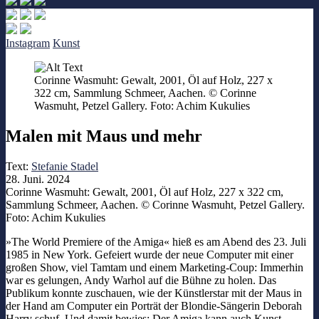
Instagram
Kunst
Corinne Wasmuht: Gewalt, 2001, Öl auf Holz, 227 x
322 cm, Sammlung Schmeer, Aachen. © Corinne
Wasmuht, Petzel Gallery. Foto: Achim Kukulies
Malen mit Maus und mehr
Text:
Stefanie Stadel
28. Juni. 2024
Corinne Wasmuht: Gewalt, 2001, Öl auf Holz, 227 x 322 cm,
Sammlung Schmeer, Aachen. © Corinne Wasmuht, Petzel Gallery.
Foto: Achim Kukulies
»The World Premiere of the Amiga« hieß es am Abend des 23. Juli
1985 in New York. Gefeiert wurde der neue Computer mit einer
großen Show, viel Tamtam und einem Marketing-Coup: Immerhin
war es gelungen, Andy Warhol auf die Bühne zu holen. Das
Publikum konnte zuschauen, wie der Künstlerstar mit der Maus in
der Hand am Computer ein Porträt der Blondie-Sängerin Deborah
Harry schuf. Und damit bewies: Der Amiga kann auch Kunst.