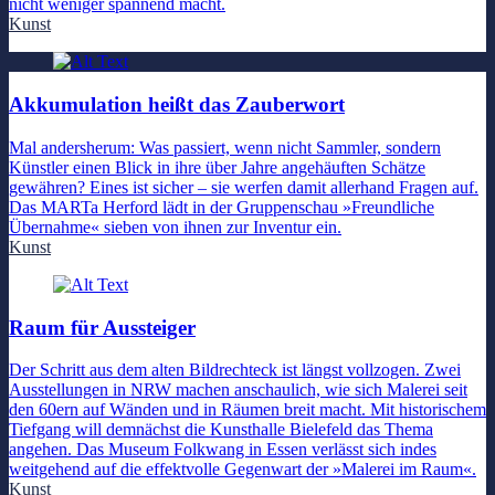
nicht weniger spannend macht.
Kunst
Akkumulation heißt das Zauberwort
Mal andersherum: Was passiert, wenn nicht Sammler, sondern
Künstler einen Blick in ihre über Jahre angehäuften Schätze
gewähren? Eines ist sicher – sie werfen damit allerhand Fragen auf.
Das MARTa Herford lädt in der Gruppenschau »Freundliche
Übernahme« sieben von ihnen zur Inventur ein.
Kunst
Raum für Aussteiger
Der Schritt aus dem alten Bildrechteck ist längst vollzogen. Zwei
Ausstellungen in NRW machen anschaulich, wie sich Malerei seit
den 60ern auf Wänden und in Räumen breit macht. Mit historischem
Tiefgang will demnächst die Kunsthalle Bielefeld das Thema
angehen. Das Museum Folkwang in Essen verlässt sich indes
weitgehend auf die effektvolle Gegenwart der »Malerei im Raum«.
Kunst