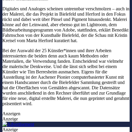
Digitales und Analoges scheinen untrennbar verschmolzen – auch in
der Malerei, die das Projekt in Bielefeld und Herford in den Fokus
rückt und dabei weit über Pinsel und Pigment hinausdenkt. Malerei
könne auf der Leinwand, aber ebenso gut im Lightroom, dem
Bildbearbeitungsprogramm von Adobe, stattfinden, erklärt Benedikt
Fahrnschon von der Kunsthalle Bielefeld, der die Schau mit Kristin
Kreisel vom Marta Herford kuratiert hat.
Bei der Auswahl der 25 Künstler*innen und ihrer Arbeiten
interessierten die beiden denn auch kaum Methoden oder
Materialien, die Verwendung fanden. Entscheidend war vielmehr
die malerische Denkweise. Und die lässt sich selbst bei einem
Künstler wie Tim Berresheim ausmachen. Eigens für die
Ausstellung ist der Aachener Pionier computerbasierter Kunst mit
einem Handscanner durch die Bielefelder Sammlung gestreift und
hat die Oberflächen von Gemälden abgescannt. Die Datensätze
wurden anschließend in den Rechner überführt und zur Grundlage
für eine neue, digital erstellte Malerei, die nun geprintet und gerahmt
präsentiert wird.
Anzeigen
Anzeige
Anzeige