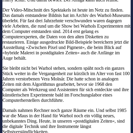
Der Video-Mitschnitt des Spektakels ist heute im Netz zu finden.
Das damals entstandene Bildnis hat im Archiv des Warhol-Museums
überlebt. Für fast drei Jahrzehnte verschwunden waren dagegen
viele Arbeiten, die rund um die Show bei Warhols Experimenten mit
dem Computer entstanden sind. 2014 erst gelang es
Computerexperten, die Daten von den alten Disketten zu
restaurieren. Einige ausgedruckte Bild-Beispiele bereichern jetzt die
Ausstellung »Zwischen Pixel und Pigment«, die beim Blick auf
»hybride Malerei in postdigitalen Zeiten« auch die Anfänge im
Auge behält.
Sie bleibt nicht bei Warhol stehen, sondern späht noch ein ganzes
Stück weiter in die Vergangenheit zur kürzlich im Alter von fast 100
Jahren verstorbenen Vera Molnár. Die hatte schon in analogen
Zeiten mit dem Algorithmus gearbeitet, bevor sie 1968 den
Computer als Werkzeug und Assistenten für sich entdeckte und ihre
künstlerischen Experimente bald im Forschungslabor eines
Computerherstellers durchführte.
Damals nahmen Rechner noch ganze Räume ein. Und selbst 1985
war die Maus in der Hand für Warhol noch ein völlig neues,
unbekanntes Ding. Heute, in unseren »postdigitalen Zeiten«, sind
die digitale Technik und ihre Instrumente längst
Selbstverständlichkeiten.