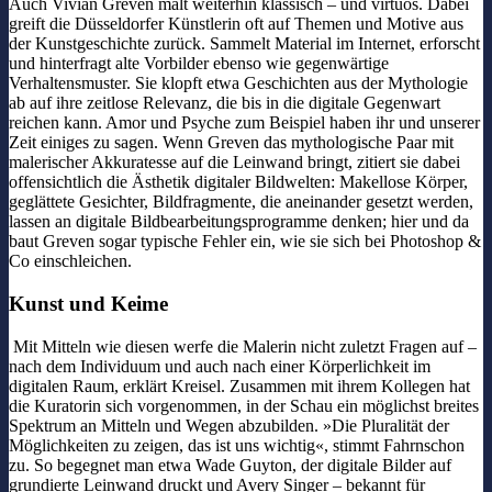
Auch Vivian Greven malt weiterhin klassisch – und virtuos. Dabei
greift die Düsseldorfer Künstlerin oft auf Themen und Motive aus
der Kunstgeschichte zurück. Sammelt Material im Internet, erforscht
und hinterfragt alte Vorbilder ebenso wie gegenwärtige
Verhaltensmuster. Sie klopft etwa Geschichten aus der Mythologie
ab auf ihre zeitlose Relevanz, die bis in die digitale Gegenwart
reichen kann. Amor und Psyche zum Beispiel haben ihr und unserer
Zeit einiges zu sagen. Wenn Greven das mythologische Paar mit
malerischer Akkuratesse auf die Leinwand bringt, zitiert sie dabei
offensichtlich die Ästhetik digitaler Bildwelten: Makellose Körper,
geglättete Gesichter, Bildfragmente, die aneinander gesetzt werden,
lassen an digitale Bildbearbeitungsprogramme denken; hier und da
baut Greven sogar typische Fehler ein, wie sie sich bei Photoshop &
Co einschleichen.
Kunst und Keime
Mit Mitteln wie diesen werfe die Malerin nicht zuletzt Fragen auf –
nach dem Individuum und auch nach einer Körperlichkeit im
digitalen Raum, erklärt Kreisel. Zusammen mit ihrem Kollegen hat
die Kuratorin sich vorgenommen, in der Schau ein möglichst breites
Spektrum an Mitteln und Wegen abzubilden. »Die Pluralität der
Möglichkeiten zu zeigen, das ist uns wichtig«, stimmt Fahrnschon
zu. So begegnet man etwa Wade Guyton, der digitale Bilder auf
grundierte Leinwand druckt und Avery Singer – bekannt für