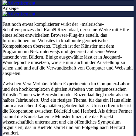
Anzeige
Fast noch etwas komplizierter wirkt der »malerische«
Schaffensprozess bei Rafaël Rozendaal, der seine Werke mit Hilfe
eines selbst entwickelten Browser-Plug-ins erstellt, das
Informationen auf Websites in knallbunte geometrische
Kompositionen übersetzt. Täglich ist der Künstler mit dem
Programm im Netz unterwegs und generiert auf seine Weise
tausende von Bildern. Einige ausgewählte lässt er in Jacquard-
Wandteppiche umsetzen, wie sie nun auch in der Ausstellung zu
sehen sind und auf die Verwandtschaft von Computer und Webstuhl
anspielen.
Zwischen Vera Molnárs frühen Experimenten im Computer-Labor
und den hochkomplexen digitalen Arbeiten von zeitgenössischen
Künstler*innen wie Berresheim oder Rozendaal liegt mehr als ein
halbes Jahrhundert. Und ein riesiges Thema, für das ein Haus allein
kaum ausreichend Kapazitäten geboten hätte. Umso erfreulicher ist
die Kooperation zwischen Bielefeld und Herford. Als dritter Partner
kommt die Kunstakademie Münster hinzu, die das Projekt
wissenschaftlich untermauert und ein öffentliches Symposium
organisiert, das in Bielfeld startet und am Folgetag nach Herford
wandert.