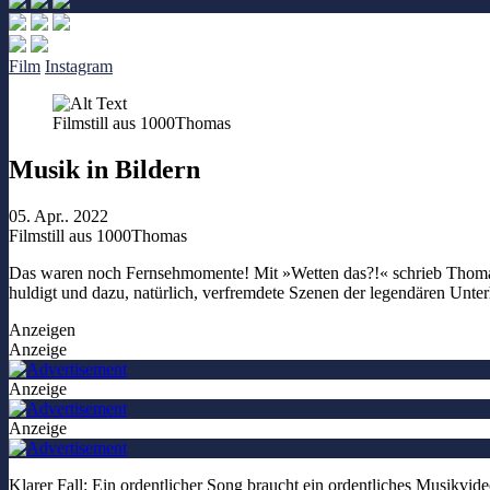
Film
Instagram
Filmstill aus 1000Thomas
Musik in Bildern
05. Apr.. 2022
Filmstill aus 1000Thomas
Das waren noch Fernsehmomente! Mit »Wetten das?!« schrieb Thomas 
huldigt und dazu, natürlich, verfremdete Szenen der legendären Unte
Anzeigen
Anzeige
Anzeige
Anzeige
Klarer Fall: Ein ordentlicher Song braucht ein ordentliches Musikvid