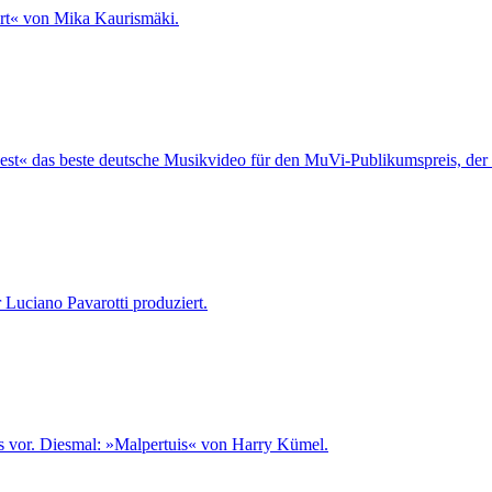
t« von Mika Kaurismäki.
est« das beste deutsche Musikvideo für den MuVi-Publikumspreis, der 
Luciano Pavarotti produziert.
nos vor. Diesmal: »Malpertuis« von Harry Kümel.