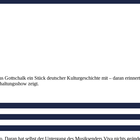
Gottschalk ein Stück deutscher Kulturgeschichte mit – daran erinner
rhaltungsshow zeigt.
eo. Daran hat selbst der Untergang des Musiksenders Viva nichts geände