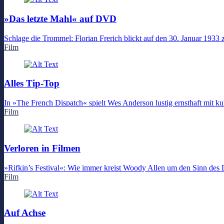
»Das letzte Mahl« auf DVD
Schlage die Trommel: Florian Frerich blickt auf den 30. Januar 1933 
Film
Alles Tip-Top
In »The French Dispatch« spielt Wes Anderson lustig ernsthaft mit kul
Film
Verloren in Filmen
»Rifkin’s Festival«: Wie immer kreist Woody Allen um den Sinn des 
Film
Auf Achse