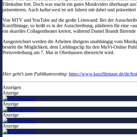
Filmkultur fort. Doch was macht ein gutes Musikvideo überhaupt aus? 
präsentieren. Auch
kultur.west
ist seit Jahren mit dabei und präsenti
Von MTV und YouTube auf die große Leinwand: Bei der Ausschreibung 
Kurzfilmtage, so heißt es in der Ausschreibung, plädieren für eine »
ein skurriles Collagentheater kreiert, während Daniel Brandt flirre
Ausgezeichnet werden die Arbeiten übrigens unabhängig vom Musikge
besteht die Möglichkeit, dem Lieblingsclip für den MuVi-Online Pub
Preisverleihung am 7. Mai in Oberhausen überreicht wird.
Hier geht’s zum Publikumsvoting
:
https://www.kurzfilmtage.de/de/fest
Anzeigen
Anzeige
Anzeige
Anzeige
Anzeige