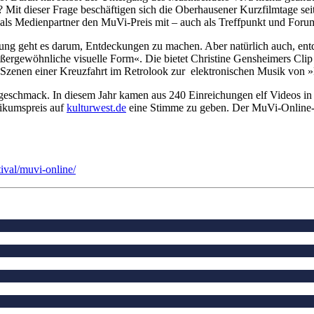
Mit dieser Frage beschäftigen sich die Oberhausener Kurzfilmtage seit
ert als Medienpartner den MuVi-Preis mit – auch als Treffpunkt und For
geht es darum, Entdeckungen zu machen. Aber natürlich auch, entdeck
außergewöhnliche visuelle Form«. Die bietet Christine Gensheimers Clip
nde Szenen einer Kreuzfahrt im Retrolook zur elektronischen Musik von
schmack. In diesem Jahr kamen aus 240 Einreichungen elf Videos in d
likumspreis auf
kulturwest.de
eine Stimme zu geben. Der MuVi-Online-G
ival/muvi-online/