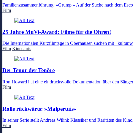
Familienzusammenführung: »Grump – Auf der Suche nach dem Escor
Film
25 Jahre MuVi-Award: Filme für die Ohren!
Die Internationalen Kurzfilmtage in Oberhausen suchen mit »kultur.w
Film
Kinostarts
Der Tenor der Tenöre
Ron Howard hat eine eindrucksvolle Dokumentation über den Sänger 
Film
Rolle rückwärts: »Malpertuis«
In seiner Serie stellt Andreas Wilink Klassiker und Raritäten des Ki
Film