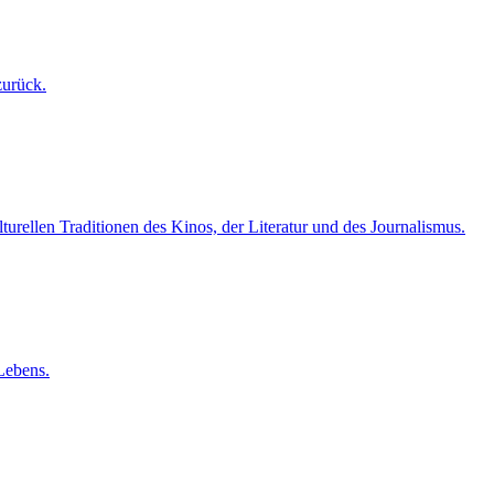
zurück.
turellen Traditionen des Kinos, der Literatur und des Journalismus.
Lebens.