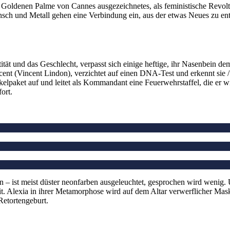
r Goldenen Palme von Cannes ausgezeichnetes, als feministische Revolt
ch und Metall gehen eine Verbindung ein, aus der etwas Neues zu entst
entität und das Geschlecht, verpasst sich einige heftige, ihr Nasenbein d
cent (Vincent Lindon), verzichtet auf einen DNA-Test und erkennt sie 
elpaket auf und leitet als Kommandant eine Feuerwehrstaffel, die er wi
fort.
– ist meist düster neonfarben ausgeleuchtet, gesprochen wird wenig. U
. Alexia in ihrer Metamorphose wird auf dem Altar verwerflicher Masku
Retortengeburt.