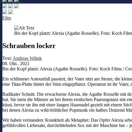
Film
Bis der Kopf platzt: Alexia (Agathe Rosselle). Foto: Koch Films
Schrauben locker
Text:
Andreas Wilink
08. Okt.. 2021
Bis der Kopf platzt: Alexia (Agathe Rosselle). Foto: Koch Films / Cen
Ein schlimmer Autounfall passiert, der Vater sitzt am Steuer, die kl
eine Titan-Platte hinter der Stirn eingepflanzt. Operateur ist ihr Vater
Radikaler Schnitt. Die erwachsene Alexia, die Agathe Rosselle mit der
hat. Sie turnt die Männer an bei ihrem erotischen Paarungstanz mit e
küsst, bevor sie ihn mit einer langen Haarnadel gezielt mit einem St
bei denen Alexia zu wild-fröhlicher Popmusik ein halbes Dutzend Mä
Wir haben verstanden: Krankheit als Metapher. Das Opfer Alexia arbei
gefühlvollen Liebesakt, durchrüttelnden Sex mit der Maschine hat – j