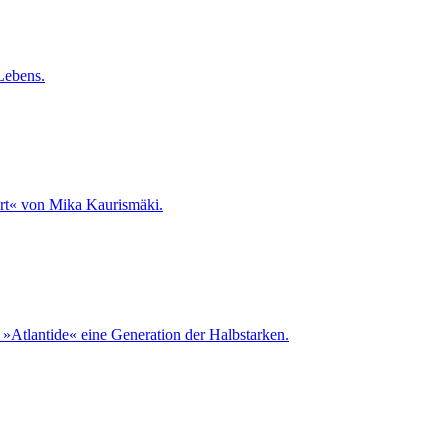
Lebens.
t« von Mika Kaurismäki.
m »Atlantide« eine Generation der Halbstarken.