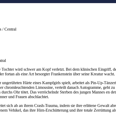
 / Central
tral
eine Tochter wird schwer am Kopf verletzt. Bei dem klinischen Eingrif
, der fortan als eine Art besorgter Frankenstein über seine Kreatur wacht.
 ungerührten Härte eines Kampfgirls spielt, arbeitet als Pin-Up-Tänzer
iner chromleuchtenden Limousine, verteilt danach Autogramme, geht zu i
ich durchs Ohr tötet. Das verröchelnde Sterben des jungen Mannes en de
nner und Frauen abschlachtet.
tet sich ab an ihrem Crash-Trauma, indem sie ihre erlittene Gewalt abre
enem Vehikel, das ihre Hirn-Erschütterung und ihre totale Zerrüttung 