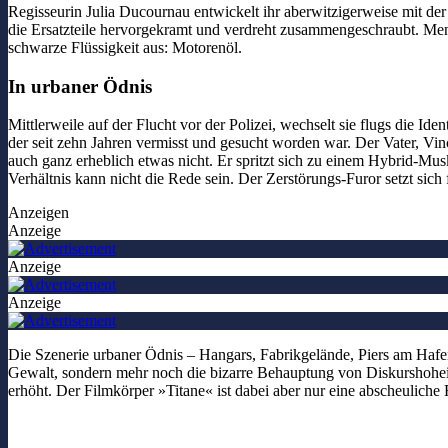
Regisseurin Julia Ducournau entwickelt ihr aberwitzigerweise mit de
die Ersatzteile hervorgekramt und verdreht zusammengeschraubt. Mens
schwarze Flüssigkeit aus: Motorenöl.
In urbaner Ödnis
Mittlerweile auf der Flucht vor der Polizei, wechselt sie flugs die Id
der seit zehn Jahren vermisst und gesucht worden war. Der Vater, Vin
auch ganz erheblich etwas nicht. Er spritzt sich zu einem Hybrid-Musk
Verhältnis kann nicht die Rede sein. Der Zerstörungs-Furor setzt sich 
Anzeigen
Anzeige
Anzeige
Anzeige
Die Szenerie urbaner Ödnis – Hangars, Fabrikgelände, Piers am Hafen 
Gewalt, sondern mehr noch die bizarre Behauptung von Diskurshoheit
erhöht. Der Filmkörper »Titane« ist dabei aber nur eine abscheuliche 