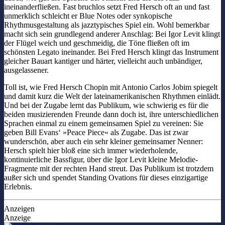
ineinanderfließen. Fast bruchlos setzt Fred Hersch oft an und fast
unmerklich schleicht er Blue Notes oder synkopische
Rhythmusgestaltung als jazztypisches Spiel ein. Wohl bemerkbar
macht sich sein grundlegend anderer Anschlag: Bei Igor Levit klingt
der Flügel weich und geschmeidig, die Töne fließen oft im
schönsten Legato ineinander. Bei Fred Hersch klingt das Instrument
gleicher Bauart kantiger und härter, vielleicht auch unbändiger,
ausgelassener.
Toll ist, wie Fred Hersch Chopin mit Antonio Carlos Jobim spiegelt
und damit kurz die Welt der lateinamerikanischen Rhythmen einlädt.
Und bei der Zugabe lernt das Publikum, wie schwierig es für die
beiden musizierenden Freunde dann doch ist, ihre unterschiedlichen
Sprachen einmal zu einem gemeinsamen Spiel zu vereinen: Sie
geben Bill Evans‘ »Peace Piece« als Zugabe. Das ist zwar
wunderschön, aber auch ein sehr kleiner gemeinsamer Nenner:
Hersch spielt hier bloß eine sich immer wiederholende,
kontinuierliche Bassfigur, über die Igor Levit kleine Melodie-
Fragmente mit der rechten Hand streut. Das Publikum ist trotzdem
außer sich und spendet Standing Ovations für dieses einzigartige
Erlebnis.
Anzeigen
Anzeige