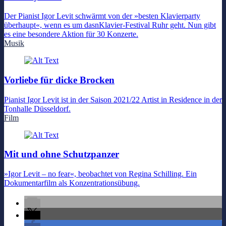
Der Pianist Igor Levit schwärmt von der »besten Klavierparty
überhaupt«, wenn es um dasnKlavier-Festival Ruhr geht. Nun gibt
es eine besondere Aktion für 30 Konzerte.
Musik
Vorliebe für dicke Brocken
Pianist Igor Levit ist in der Saison 2021/22 Artist in Residence in der
Tonhalle Düsseldorf.
Film
Mit und ohne Schutzpanzer
»Igor Levit – no fear«, beobachtet von Regina Schilling. Ein
Dokumentarfilm als Konzentrationsübung.