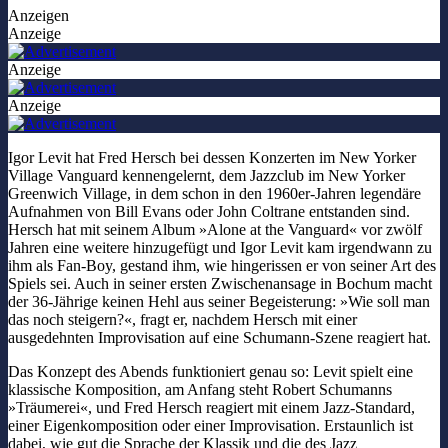
Anzeigen
Anzeige
Anzeige
Anzeige
Igor Levit hat Fred Hersch bei dessen Konzerten im New Yorker
Village Vanguard kennengelernt, dem Jazzclub im New Yorker
Greenwich Village, in dem schon in den 1960er-Jahren legendäre
Aufnahmen von Bill Evans oder John Coltrane entstanden sind.
Hersch hat mit seinem Album »Alone at the Vanguard« vor zwölf
Jahren eine weitere hinzugefügt und Igor Levit kam irgendwann zu
ihm als Fan-Boy, gestand ihm, wie hingerissen er von seiner Art des
Spiels sei. Auch in seiner ersten Zwischenansage in Bochum macht
der 36-Jährige keinen Hehl aus seiner Begeisterung: »Wie soll man
das noch steigern?«, fragt er, nachdem Hersch mit einer
ausgedehnten Improvisation auf eine Schumann-Szene reagiert hat.
Das Konzept des Abends funktioniert genau so: Levit spielt eine
klassische Komposition, am Anfang steht Robert Schumanns
»Träumerei«, und Fred Hersch reagiert mit einem Jazz-Standard,
einer Eigenkomposition oder einer Improvisation. Erstaunlich ist
dabei, wie gut die Sprache der Klassik und die des Jazz