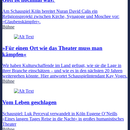
Am Schauspiel Köln bereitet Nuran David Calis ein
Religionsprojekt zwischen Kirche, Synagoge und Moschee vor:
»Glaubenskämpfer«.
Bühne
»Für einen Ort wie das Theater muss man
kämpfen«
Wir haben Kulturschaffende im Land gefragt, wie sie die Lage in
ihrer Branche einschätzen – und wie es in den nächsten 20 Jahren
weitergehen könnte. Hier antwortet Schauspielintendant Kay Voges.
Bühne
Vom Leben geschlagen
Schauspiel: Luk Perceval verwandelt in Köln Eugene O’Neills
»Eines langen Tages Reise in die Nacht« in großes humanistisches
Theater
Bühne