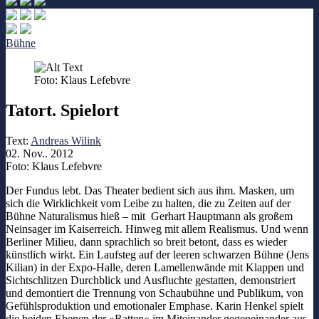
Bühne
Foto: Klaus Lefebvre
Tatort. Spielort
Text:
Andreas Wilink
02. Nov.. 2012
Foto: Klaus Lefebvre
Der Fundus lebt. Das Theater bedient sich aus ihm. Masken, um
sich die Wirklichkeit vom Leibe zu halten, die zu Zeiten auf der
Bühne Naturalismus hieß – mit Gerhart Hauptmann als großem
Neinsager im Kaiserreich. Hinweg mit allem Realismus. Und wenn
Berliner Milieu, dann sprachlich so breit betont, dass es wieder
künstlich wirkt. Ein Laufsteg auf der leeren schwarzen Bühne (Jens
Kilian) in der Expo-Halle, deren Lamellenwände mit Klappen und
Sichtschlitzen Durchblick und Ausfluchte gestatten, demonstriert
und demontiert die Trennung von Schaubühne und Publikum, von
Gefühlsproduktion und emotionaler Emphase. Karin Henkel spielt
die beiden Ebenen der »Ratten« im Miteinander gegeneinander aus,