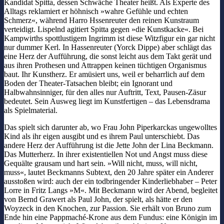
Kandidat Spitta, dessen Schwäche Theater heißt. Als Experte des
Alltags reklamiert er höhnisch »wahre Gefühle und echten
Schmerz«, während Harro Hssenreuter den reinen Kunstraum
verteidigt. Lispelnd agitiert Spitta gegen »die Kunstkacke«. Bei
Kampwirths spottlustigem Ingrimm ist diese Witzfigur ein gar nicht
nur dummer Kerl. In Hassenreuter (Yorck Dippe) aber schlägt das
eine Herz der Aufführung, die sonst leicht aus dem Takt gerät und
aus ihren Prothesen und Attrappen keinen tüchtigen Organismus
baut. Ihr Kunstherz. Er amüsiert uns, weil er beharrlich auf dem
Boden der Theater-Tatsachen bleibt; ein Ignorant und
Halbwahnsinniger, für den alles nur Auftritt, Text, Pausen-Zäsur
bedeutet. Sein Ausweg liegt im Kunstfertigen – das Lebensdrama
als Spielmaterial.
Das spielt sich darunter ab, wo Frau John Piperkarckas ungewolltes
Kind als ihr eigen ausgibt und es ihrem Paul unterschiebt. Das
andere Herz der Aufführung ist die Jette John der Lina Beckmann.
Das Mutterherz. In ihrer existentiellen Not und Angst muss diese
Gequälte grausam und hart sein. »Will nicht, muss, will nicht,
muss«, lautet Beckmanns Subtext, den 20 Jahre später ein Anderer
ausstoßen wird: auch der ein todbringender Kinderliebhaber – Peter
Lorre in Fritz Langs »M«. Mit Beckmann wird der Abend, begleitet
von Bernd Grawert als Paul John, der spielt, als hätte er den
Woyzeck in den Knochen, zur Passion. Sie erhält von Bruno zum
Ende hin eine Pappmaché-Krone aus dem Fundus: eine Königin im