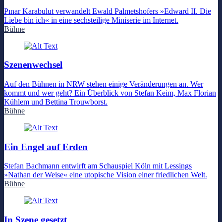
Pınar Karabulut verwandelt Ewald Palmetshofers »Edward II. Die
Liebe bin ich« in eine sechsteilige Miniserie im Internet.
Bühne
Szenenwechsel
Auf den Bühnen in NRW stehen einige Veränderungen an. Wer
kommt und wer geht? Ein Überblick von Stefan Keim, Max Florian
Kühlem und Bettina Trouwborst.
Bühne
Ein Engel auf Erden
Stefan Bachmann entwirft am Schauspiel Köln mit Lessings
»Nathan der Weise« eine utopische Vision einer friedlichen Welt.
Bühne
In Szene gesetzt