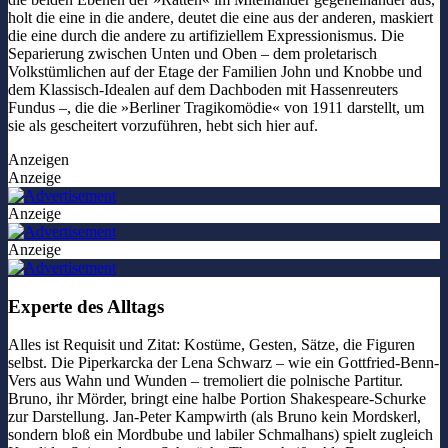
holt die eine in die andere, deutet die eine aus der anderen, maskiert
die eine durch die andere zu artifiziellem Expressionismus. Die
Separierung zwischen Unten und Oben – dem proletarisch
Volkstümlichen auf der Etage der Familien John und Knobbe und
dem Klassisch-Idealen auf dem Dachboden mit Hassenreuters
Fundus –, die die »Berliner Tragikomödie« von 1911 darstellt, um
sie als gescheitert vorzuführen, hebt sich hier auf.
Anzeigen
Anzeige
Anzeige
Anzeige
Experte des Alltags
Alles ist Requisit und Zitat: Kostüme, Gesten, Sätze, die Figuren
selbst. Die Piperkarcka der Lena Schwarz – wie ein Gottfried-Benn-
Vers aus Wahn und Wunden – tremoliert die polnische Partitur.
Bruno, ihr Mörder, bringt eine halbe Portion Shakespeare-Schurke
zur Darstellung. Jan-Peter Kampwirth (als Bruno kein Mordskerl,
sondern bloß ein Mordbube und labiler Schmalhans) spielt zugleich