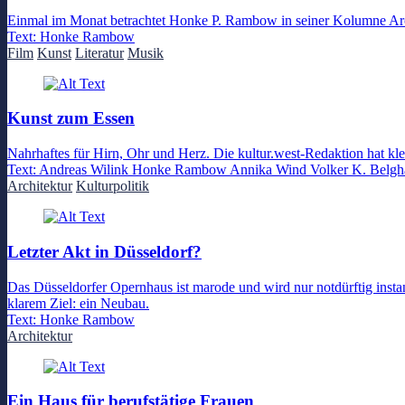
Einmal im Monat betrachtet Honke P. Rambow in seiner Kolumne Arc
Text:
Honke Rambow
Film
Kunst
Literatur
Musik
Kunst zum Essen
Nahrhaftes für Hirn, Ohr und Herz. Die kultur.west-Redaktion hat kl
Text:
Andreas Wilink
Honke Rambow
Annika Wind
Volker K. Belgh
Architektur
Kulturpolitik
Letzter Akt in Düsseldorf?
Das Düsseldorfer Opernhaus ist marode und wird nur notdürftig inst
klarem Ziel: ein Neubau.
Text:
Honke Rambow
Architektur
Ein Haus für berufstätige Frauen