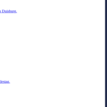
n Duisburg.
destag.