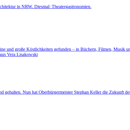
hitektur in NRW. Diesmal: Theatergastronomien.
eine und große Köstlichkeiten gefunden – in Büchern, Filmen, Musik u
aus
Vera Lisakowski
and gehalten. Nun hat Oberbürgermeister Stephan Keller die Zukunft d