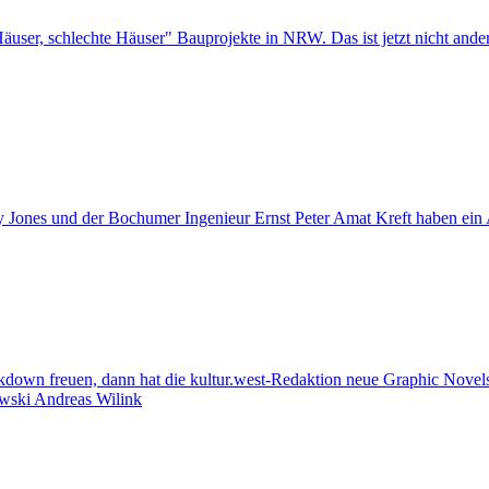
er, schlechte Häuser" Bauprojekte in NRW. Das ist jetzt nicht ander
 Jones und der Bochumer Ingenieur Ernst Peter Amat Kreft haben ein 
kdown freuen, dann hat die kultur.west-Redaktion neue Graphic Nov
wski
Andreas Wilink