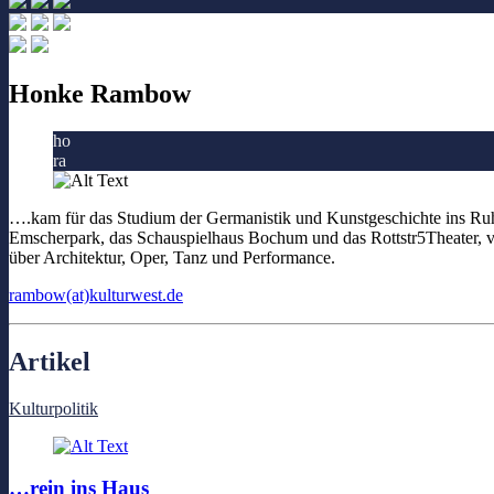
Honke Rambow
ho
ra
….kam für das Studium der Germanistik und Kunstgeschichte ins Ruh
Emscherpark, das Schauspielhaus Bochum und das Rottstr5Theater, v
über Architektur, Oper, Tanz und Performance.
rambow(at)kulturwest.de
Artikel
Kulturpolitik
…rein ins Haus