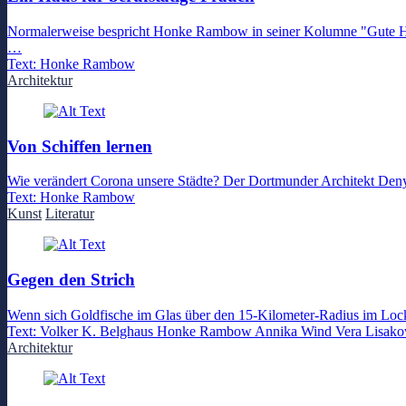
Normalerweise bespricht Honke Rambow in seiner Kolumne "Gute Häus
…
Text:
Honke Rambow
Architektur
Von Schiffen lernen
Wie verändert Corona unsere Städte? Der Dortmunder Architekt Deny
Text:
Honke Rambow
Kunst
Literatur
Gegen den Strich
Wenn sich Goldfische im Glas über den 15-Kilometer-Radius im Loc
Text:
Volker K. Belghaus
Honke Rambow
Annika Wind
Vera Lisako
Architektur