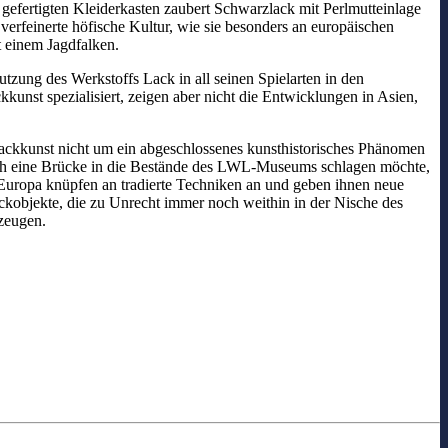
gefertigten Kleiderkasten zaubert Schwarzlack mit Perlmutteinlage
verfeinerte höfische Kultur, wie sie besonders an europäischen
t einem Jagdfalken.
utzung des Werkstoffs Lack in all seinen Spielarten in den
unst spezialisiert, zeigen aber nicht die Entwicklungen in Asien,
 Lackkunst nicht um ein abgeschlossenes kunsthistorisches Phänomen
 ich eine Brücke in die Bestände des LWL-Museums schlagen möchte,
d Europa knüpfen an tradierte Techniken an und geben ihnen neue
ackobjekte, die zu Unrecht immer noch weithin in der Nische des
zeugen.