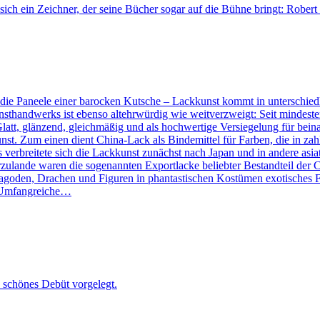
 sich ein Zeichner, der seine Bücher sogar auf die Bühne bringt: Robert
ar die Paneele einer barocken Kutsche – Lackkunst kommt in untersc
unsthandwerks ist ebenso altehrwürdig wie weitverzweigt: Seit mindes
att, glänzend, gleichmäßig und als hochwertige Versiegelung für beina
t. Zum einen dient China-Lack als Bindemittel für Farben, die in zahl
s verbreitete sich die Lackkunst zunächst nach Japan und in andere asi
erzulande waren die sogenannten Exportlacke beliebter Bestandteil de
agoden, Drachen und Figuren in phantastischen Kostümen exotisches Fla
 Umfangreiche…
 schönes Debüt vorgelegt.