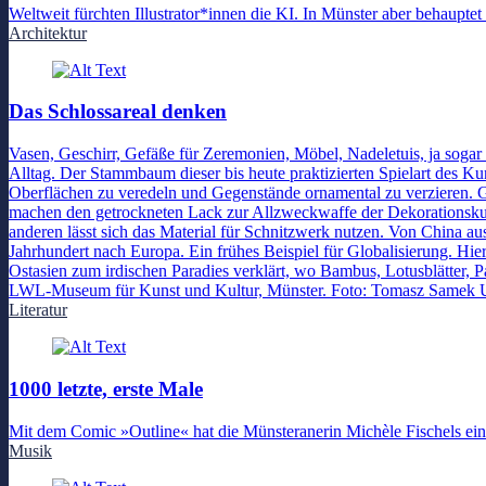
Weltweit fürchten Illustrator*innen die KI. In Münster aber behauptet
Architektur
Das Schlossareal denken
Vasen, Geschirr, Gefäße für Zeremonien, Möbel, Nadeletuis, ja sog
Alltag. Der Stammbaum dieser bis heute praktizierten Spielart des K
Oberflächen zu veredeln und Gegenstände ornamental zu verzieren. Gl
machen den getrockneten Lack zur Allzweckwaffe der Dekorationskuns
anderen lässt sich das Material für Schnitzwerk nutzen. Von China au
Jahrhundert nach Europa. Ein frühes Beispiel für Globalisierung. Hi
Ostasien zum irdischen Paradies verklärt, wo Bambus, Lotusblätter, P
LWL-Museum für Kunst und Kultur, Münster. Foto: Tomasz Samek
Literatur
1000 letzte, erste Male
Mit dem Comic »Outline« hat die Münsteranerin Michèle Fischels ein
Musik