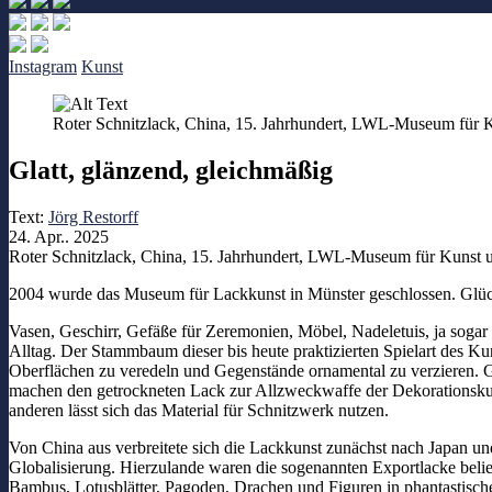
Instagram
Kunst
Roter Schnitzlack, China, 15. Jahrhundert, LWL-Museum für 
Glatt, glänzend, gleichmäßig
Text:
Jörg Restorff
24. Apr.. 2025
Roter Schnitzlack, China, 15. Jahrhundert, LWL-Museum für Kunst 
2004 wurde das Museum für Lackkunst in Münster geschlossen. Glüc
Vasen, Geschirr, Gefäße für Zeremonien, Möbel, Nadeletuis, ja sog
Alltag. Der Stammbaum dieser bis heute praktizierten Spielart des K
Oberflächen zu veredeln und Gegenstände ornamental zu verzieren. Gl
machen den getrockneten Lack zur Allzweckwaffe der Dekorationskuns
anderen lässt sich das Material für Schnitzwerk nutzen.
Von China aus verbreitete sich die Lackkunst zunächst nach Japan und
Globalisierung. Hierzulande waren die sogenannten Exportlacke belie
Bambus, Lotusblätter, Pagoden, Drachen und Figuren in phantastische