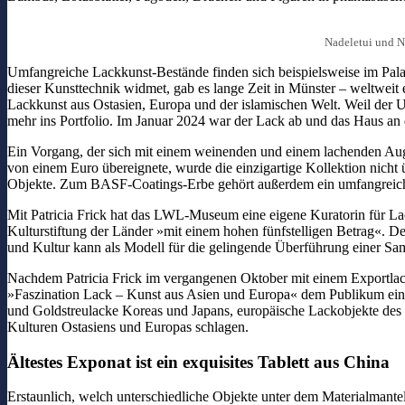
Nadeletui und N
Umfangreiche Lackkunst-Bestände finden sich beispielsweise im Pal
dieser Kunsttechnik widmet, gab es lange Zeit in Münster – weltwei
Lackkunst aus Ostasien, Europa und der islamischen Welt. Weil der
mehr ins Portfolio. Im Januar 2024 war der Lack ab und das Haus an 
Ein Vorgang, der sich mit einem weinenden und einem lachenden Aug
von einem Euro übereignete, wurde die einzigartige Kollektion nich
Objekte. Zum BASF-Coatings-Erbe gehört außerdem ein umfangreich
Mit Patricia Frick hat das LWL-Museum eine eigene Kuratorin für Lac
Kulturstiftung der Länder »mit einem hohen fünfstelligen Betrag«.
und Kultur kann als Modell für die gelingende Überführung einer Sam
Nachdem Patricia Frick im vergangenen Oktober mit einem Exportla
»Faszination Lack – Kunst aus Asien und Europa« dem Publikum einen
und Goldstreulacke Koreas und Japans, europäische Lackobjekte des 
Kulturen Ostasiens und Europas schlagen.
Ältestes Exponat ist ein exquisites Tablett aus China
Erstaunlich, welch unterschiedliche Objekte unter dem Materialmante