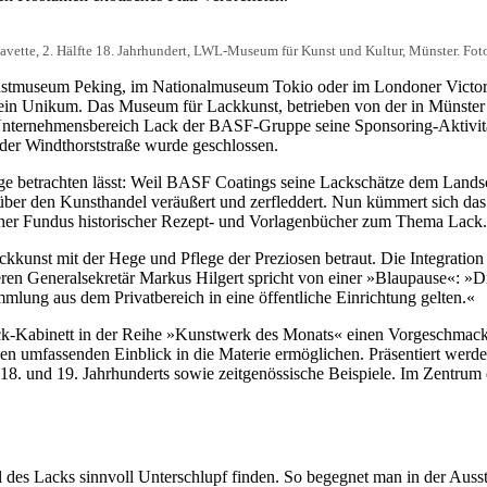
avette, 2. Hälfte 18. Jahrhundert, LWL-Museum für Kunst und Kultur, Münster. Fo
astmuseum Peking, im Nationalmuseum Tokio oder im Londoner Victori
t ein Unikum. Das Museum für Lackkunst, betrieben von der in Münster
 Unternehmensbereich Lack der BASF-Gruppe seine Sponsoring-Aktivität
der Windthorststraße wurde geschlossen.
e betrachten lässt: Weil BASF Coatings seine Lackschätze dem Lands
t über den Kunsthandel veräußert und zerfleddert. Nun kümmert sich 
er Fundus historischer Rezept- und Vorlagenbücher zum Thema Lack.
kkunst mit der Hege und Pflege der Preziosen betraut. Die Integration
 Deren Generalsekretär Markus Hilgert spricht von einer »Blaupause
mlung aus dem Privatbereich in eine öffentliche Einrichtung gelten.«
ck-Kabinett in der Reihe »Kunstwerk des Monats« einen Vorgeschmack
 umfassenden Einblick in die Materie ermöglichen. Präsentiert werden
18. und 19. Jahrhunderts sowie zeitgenössische Beispiele. Im Zentrum 
l des Lacks sinnvoll Unterschlupf finden. So begegnet man in der Auss