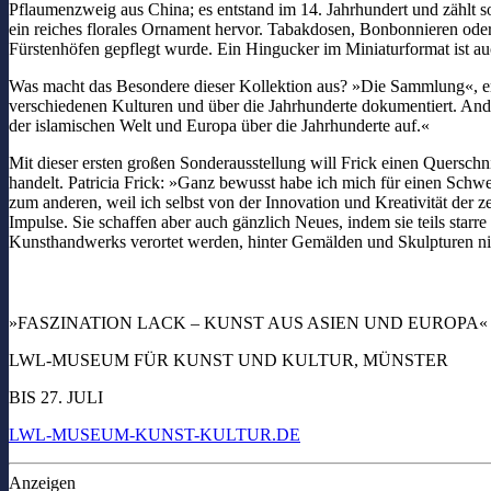
Pflaumenzweig aus China; es entstand im 14. Jahrhundert und zählt s
ein reiches florales Ornament hervor. Tabakdosen, Bonbonnieren oder 
Fürstenhöfen gepflegt wurde. Ein Hingucker im Miniaturformat ist auch
Was macht das Besondere dieser Kollektion aus? »Die Sammlung«, erklär
verschiedenen Kulturen und über die Jahrhunderte dokumentiert. Ande
der islamischen Welt und Europa über die Jahrhunderte auf.«
Mit dieser ersten großen Sonderausstellung will Frick einen Quersch
handelt. Patricia Frick: »Ganz bewusst habe ich mich für einen Sch
zum anderen, weil ich selbst von der Innovation und Kreativität der 
Impulse. Sie schaffen aber auch gänzlich Neues, indem sie teils star
Kunsthandwerks verortet werden, hinter Gemälden und Skulpturen ni
»FASZINATION LACK – KUNST AUS ASIEN UND EUROPA«
LWL-MUSEUM FÜR KUNST UND KULTUR, MÜNSTER
BIS 27. JULI
LWL-MUSEUM-KUNST-KULTUR.DE
Anzeigen