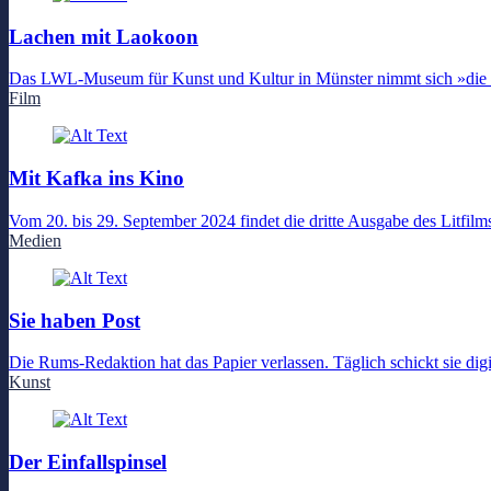
Lachen mit Laokoon
Das LWL-Museum für Kunst und Kultur in Münster nimmt sich »die Kun
Film
Mit Kafka ins Kino
Vom 20. bis 29. September 2024 findet die dritte Ausgabe des Litfilms
Medien
Sie haben Post
Die Rums-Redaktion hat das Papier verlassen. Täglich schickt sie digi
Kunst
Der Einfallspinsel