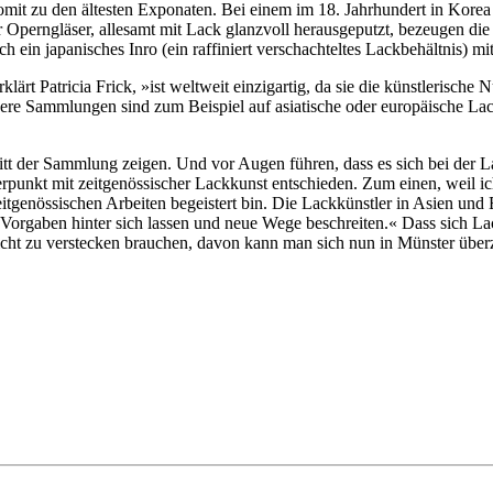
omit zu den ältesten Exponaten. Bei einem im 18. Jahrhundert in Korea 
Operngläser, allesamt mit Lack glanzvoll herausgeputzt, bezeugen die 
 ein japanisches Inro (ein raffiniert verschachteltes Lackbehältnis) mi
t Patricia Frick, »ist weltweit einzigartig, da sie die künstlerische N
re Sammlungen sind zum Beispiel auf asiatische oder europäische Lackk
nitt der Sammlung zeigen. Und vor Augen führen, dass es sich bei der
werpunkt mit zeitgenössischer Lackkunst entschieden. Zum einen, weil
zeitgenössischen Arbeiten begeistert bin. Die Lackkünstler in Asien un
re Vorgaben hinter sich lassen und neue Wege beschreiten.« Dass sich L
cht zu verstecken brauchen, davon kann man sich nun in Münster über