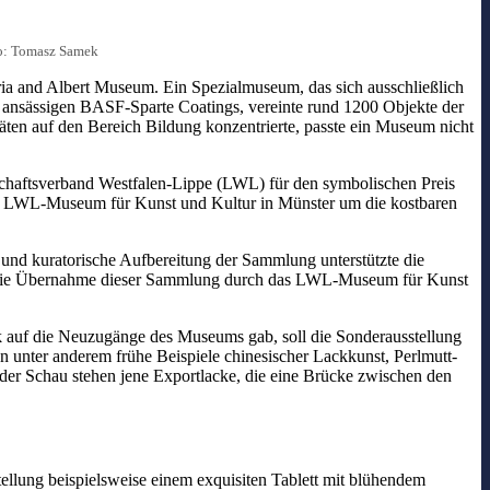
to: Tomasz Samek
a and Albert Museum. Ein Spezialmuseum, das sich ausschließlich
 ansässigen BASF-Sparte Coatings, vereinte rund 1200 Objekte der
en auf den Bereich Bildung konzentrierte, passte ein Museum nicht
chaftsverband Westfalen-Lippe (LWL) für den symbolischen Preis
das LWL-Museum für Kunst und Kultur in Münster um die kostbaren
 und kuratorische Aufbereitung der Sammlung unterstützte die
«: »Die Übernahme dieser Sammlung durch das LWL-Museum für Kunst
 auf die Neuzugänge des Museums gab, soll die Sonderausstellung
 unter anderem frühe Beispiele chinesischer Lackkunst, Perlmutt-
der Schau stehen jene Exportlacke, die eine Brücke zwischen den
tellung beispielsweise einem exquisiten Tablett mit blühendem