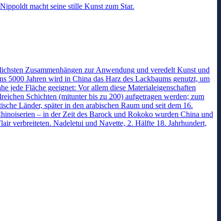
 Nippoldt macht seine stille Kunst zum Star.
hiedlichsten Zusammenhängen zur Anwendung und veredelt Kunst und
tens 5000 Jahren wird in China das Harz des Lackbaums genutzt, um
he jede Fläche geeignet: Vor allem diese Materialeigenschaften
reichen Schichten (mitunter bis zu 200) aufgetragen werden; zum
atische Länder, später in den arabischen Raum und seit dem 16.
r Chinoiserien – in der Zeit des Barock und Rokoko wurden China und
ir verbreiteten. Nadeletui und Navette, 2. Hälfte 18. Jahrhundert,