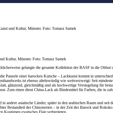
Kunst und Kultur, Münster. Foto: Tomasz Samek
und Kultur, Münster. Foto: Tomasz Samek
klicherweise gelangte die gesamte Kollektion der BASF in die Obhut
ar die Paneele einer barocken Kutsche – Lackkunst kommt in untersc
unsthandwerks ist ebenso altehrwürdig wie weitverzweigt: Seit mindes
att, glänzend, gleichmäßig und als hochwertige Versiegelung für beina
t. Zum einen dient China-Lack als Bindemittel für Farben, die in zahl
 in andere asiatische Länder, später in den arabischen Raum und seit d
bter Bestandteil der Chinoiserien – in der Zeit des Barock und Rokok
n Kostümen exotisches Flair verbreiteten.