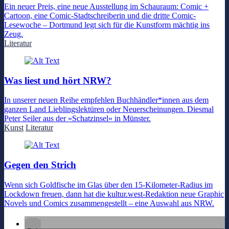
Ein neuer Preis, eine neue Ausstellung im Schauraum: Comic +
Cartoon, eine Comic-Stadtschreiberin und die dritte Comic-
Lesewoche – Dortmund legt sich für die Kunstform mächtig ins
Zeug.
Literatur
Was liest und hört NRW?
In unserer neuen Reihe empfehlen Buchhändler*innen aus dem
ganzen Land Lieblingslektüren oder Neuerscheinungen. Diesmal
Peter Seiler aus der »Schatzinsel« in Münster.
Kunst
Literatur
Gegen den Strich
Wenn sich Goldfische im Glas über den 15-Kilometer-Radius im
Lockdown freuen, dann hat die kultur.west-Redaktion neue Graphic
Novels und Comics zusammengestellt – eine Auswahl aus NRW.