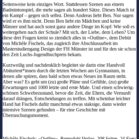
Seitenweise kein einziges Wort. Stattdessen Szenen aus einem
Badmintonspiel, die mehr sagen als hundert Sätze. Dieses Match ist
ein Kampf – gegen sich selbst. Denn Andreas liebt Ben. Nur sagen
wird er es ihm nicht. Denn Ben liebt ein Mädchen und keine
Männer und hat auch sonst ganz andere Dinge im Kopf: Wie soll es
weitergehen nach der Schule? Mit sich, der Liebe, dem Leben? Um
diese drei Fragen kreist so ziemlich alles in »Outline«, dem Debüt
von Michèle Fischels, das zugleich ihre Abschlussarbeit im
Masterstudiengang Design der FH Münster ist und für den sie schon
den Zeit Luchs-Jugendbuchpreis bekam.
Kurzweilig und nachdenklich begleitet sie darin eine Handvoll
Abiturient*innen durch die letzten Wochen am Gymnasium, in
denen alle spüren, dass bald schon etwas Neues im Raum steht.
Aber was? Es geht um (zu) große Pläne und Gefühle, (zu) große
Erwartungen und 1000 letzte und erste Male. Und einen schwierig-
schönen Schwebezustand, bevor die Zeit, die Eltern, die Vernunft
darauf drängen, Entscheidungen zu treffen. Mit scheinbar leichter
Hand hat Fischels dafür manchmal etwas staksige, dann wieder
intensive Szenen gefunden – für eine Geschichte mit
Überraschungsmoment.
Michèle Fischels: »Outline«, Reprodukt Verlag, 208 Seiten, 24 Euro