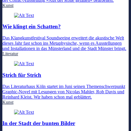
der Comic-Ausstellung »Aus der Rolle gefallen« bearbeiten.
Kunst
Wie klingt ein Schatten?
Das Klangkunstfestival Soundseeing erweitert die akustische Welt
dieses Jahr fast schon ins Metaphysische, wenn es Ausstellungen
und Installationen in das Münsterland und die Stadt Münster bringt.
Literatur
Strich für Strich
Das Literaturhaus Köln startet im Juni seinen Themenschwerpunkt
Graphic-Novel mit Lesungen von Nicolas Mahler, Rob Davis und
Reinhard Kleist. Wir haben schon mal geblättert.
Kunst
In der Stadt der bunten Bilder