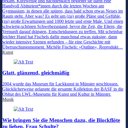
bekam. Kurzweilig und nachdenklich begleitet sie darin eine
Handvoll Abiturient*innen durch die letzten Wochen am
Gymnasium, in denen alle spüren, dass bald schon etwas Neues im
Raum steht. Aber was? Es geht um (zu) große Pläne und Gefühle,
(zu) große Erwartungen und 1000 letzte und erste Male. Und einen
schwierig-schönen Schwebezustand, bevor die Zeit, die Eltern, die
Vernunft darauf drängen, Entscheidungen zu treffen. Mit scheinbar
leichter Hand hat Fischels dafür manchmal etwas staksige, dann
wieder intensive Szenen gefunden – für eine Geschichte mit
Überraschungsmoment. Michèle Fischels: »Outline«, Reprodukt…
Kunst
Glatt, glänzend, gleichmäßig
2004 wurde das Museum für Lackkunst in Münster geschlossen.
Glücklicherweise gelangte die gesamte Kollektion der BASF in die
Obhut des LWL-Museums für Kunst und Kultur in Münster.
Musik
Wie bringen Sie die Menschen dazu, die Blockflöte
zu lieben, Frau Schulte?