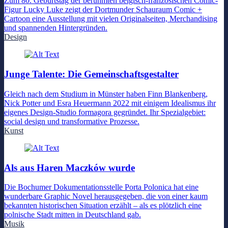
Zum 80. Geburtstag der berühmten belgisch-französischen Comic-
Figur Lucky Luke zeigt der Dortmunder Schauraum Comic +
Cartoon eine Ausstellung mit vielen Originalseiten, Merchandising
und spannenden Hintergründen.
Design
Junge Talente: Die Gemeinschaftsgestalter
Gleich nach dem Studium in Münster haben Finn Blankenberg,
Nick Potter und Esra Heuermann 2022 mit einigem Idealismus ihr
eigenes Design-Studio formagora gegründet. Ihr Spezialgebiet:
social design und transformative Prozesse.
Kunst
Als aus Haren Maczków wurde
Die Bochumer Dokumentationsstelle Porta Polonica hat eine
wunderbare Graphic Novel herausgegeben, die von einer kaum
bekannten historischen Situation erzählt – als es plötzlich eine
polnische Stadt mitten in Deutschland gab.
Musik