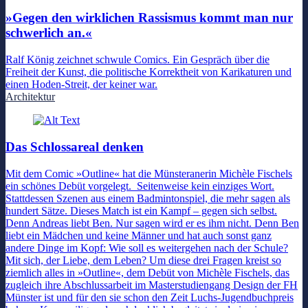
»Gegen den wirklichen Rassismus kommt man nur
schwerlich an.«
Ralf König zeichnet schwule Comics. Ein Gespräch über die
Freiheit der Kunst, die politische Korrektheit von Karikaturen und
einen Hoden-Streit, der keiner war.
Architektur
Das Schlossareal denken
Mit dem Comic »Outline« hat die Münsteranerin Michèle Fischels
ein schönes Debüt vorgelegt. Seitenweise kein einziges Wort.
Stattdessen Szenen aus einem Badmintonspiel, die mehr sagen als
hundert Sätze. Dieses Match ist ein Kampf – gegen sich selbst.
Denn Andreas liebt Ben. Nur sagen wird er es ihm nicht. Denn Ben
liebt ein Mädchen und keine Männer und hat auch sonst ganz
andere Dinge im Kopf: Wie soll es weitergehen nach der Schule?
Mit sich, der Liebe, dem Leben? Um diese drei Fragen kreist so
ziemlich alles in »Outline«, dem Debüt von Michèle Fischels, das
zugleich ihre Abschlussarbeit im Masterstudiengang Design der FH
Münster ist und für den sie schon den Zeit Luchs-Jugendbuchpreis