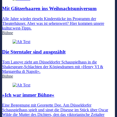
Mit Glitzerhaaren ins Weihnachtsuniversum
Alle Jahre wieder rieseln Kinderstücke ins Programm der
Theaterhäuser. Aber was ist sehenswert? Hier kommen unsere
kultur.west-Tipps.
Bühne
Die Sterntaler sind ausgezählt
Tom Lanoye zieht am Düsseldorfer Schauspielhaus in die
Shakespeare-Schlachten der Königsdramen mit »Henry VI &
Margaretha di Napoli«.
Bühne
»Ich war immer Bühne«
Eine Begegnung mit Georgette Dee. Am Düsseldorfer
Schauspielhaus spielt und singt die Diseuse im Stück über Oscar
Wilde die Mutter des Dichters, den das viktorianische Zeitalter