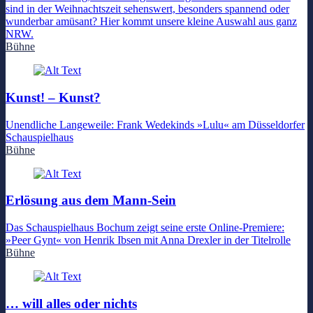
sind in der Weihnachtszeit sehenswert, besonders spannend oder
wunderbar amüsant? Hier kommt unsere kleine Auswahl aus ganz
NRW.
Bühne
Kunst! – Kunst?
Unendliche Langeweile: Frank Wedekinds »Lulu« am Düsseldorfer
Schauspielhaus
Bühne
Erlösung aus dem Mann-Sein
Das Schauspielhaus Bochum zeigt seine erste Online-Premiere:
»Peer Gynt« von Henrik Ibsen mit Anna Drexler in der Titelrolle
Bühne
… will alles oder nichts