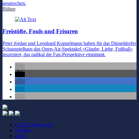
gesprochen.
Bühne
Freistöße, Fouls und Frisuren
Peter Jordan und Leonhard Koppelmann haben für das Düsseldorfer
Schauspielhaus das Open-Air-Spektakel »Glaube, Liebe, Fußball«
inszeniert, das radikal die Fan-Perspektive einnimmt.
© 2025 kultur.west
Kontakt
Abos