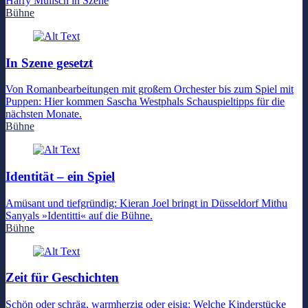
Harry Mulisch in Szene
Bühne
In Szene gesetzt
Von Romanbearbeitungen mit großem Orchester bis zum Spiel mit
Puppen: Hier kommen Sascha Westphals Schauspieltipps für die
nächsten Monate.
Bühne
Identität – ein Spiel
Amüsant und tiefgründig: Kieran Joel bringt in Düsseldorf Mithu
Sanyals »Identitti« auf die Bühne.
Bühne
Zeit für Geschichten
Schön oder schräg, warmherzig oder eisig: Welche Kinderstücke