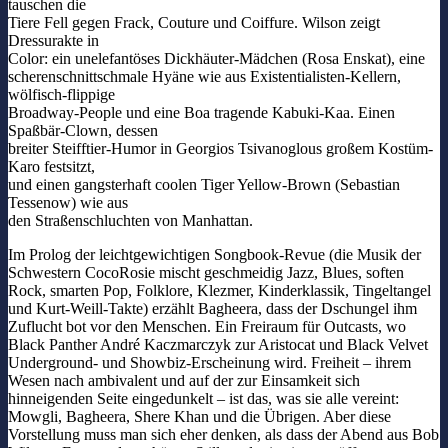
tauschen die
Tiere Fell gegen Frack, Couture und Coiffure. Wilson zeigt
Dressurakte in
Color: ein unelefantöses Dickhäuter-Mädchen (Rosa Enskat), eine
scherenschnittschmale Hyäne wie aus Existentialisten-Kellern,
wölfisch-flippige
Broadway-People und eine Boa tragende Kabuki-Kaa. Einen
Spaßbär-Clown, dessen
breiter Steifftier-Humor in Georgios Tsivanoglous großem Kostüm-
Karo festsitzt,
und einen gangsterhaft coolen Tiger Yellow-Brown (Sebastian
Tessenow) wie aus
den Straßenschluchten von Manhattan.
Im Prolog der leichtgewichtigen Songbook-Revue (die Musik der
Schwestern CocoRosie mischt geschmeidig Jazz, Blues, soften
Rock, smarten Pop, Folklore, Klezmer, Kinderklassik, Tingeltangel
und Kurt-Weill-Takte) erzählt Bagheera, dass der Dschungel ihm
Zuflucht bot vor den Menschen. Ein Freiraum für Outcasts, wo
Black Panther André Kaczmarczyk zur Aristocat und Black Velvet
Underground- und Showbiz-Erscheinung wird. Freiheit – ihrem
Wesen nach ambivalent und auf der zur Einsamkeit sich
hinneigenden Seite eingedunkelt – ist das, was sie alle vereint:
Mowgli, Bagheera, Shere Khan und die Übrigen. Aber diese
Vorstellung muss man sich eher denken, als dass der Abend aus Bob