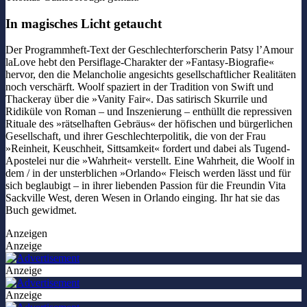
In magisches Licht getaucht
Der Programmheft-Text der Geschlechterforscherin Patsy l’Amour
laLove hebt den Persiflage-Charakter der »Fantasy-Biografie«
hervor, den die Melancholie angesichts gesellschaftlicher Realitäten
noch verschärft. Woolf spaziert in der Tradition von Swift und
Thackeray über die »Vanity Fair«. Das satirisch Skurrile und
Ridiküle von Roman – und Inszenierung – enthüllt die repressiven
Rituale des »rätselhaften Gebräus« der höfischen und bürgerlichen
Gesellschaft, und ihrer Geschlechterpolitik, die von der Frau
»Reinheit, Keuschheit, Sittsamkeit« fordert und dabei als Tugend-
Apostelei nur die »Wahrheit« verstellt. Eine Wahrheit, die Woolf in
dem / in der unsterblichen »Orlando« Fleisch werden lässt und für
sich beglaubigt – in ihrer liebenden Passion für die Freundin Vita
Sackville West, deren Wesen in Orlando einging. Ihr hat sie das
Buch gewidmet.
Anzeigen
Anzeige
Anzeige
Anzeige