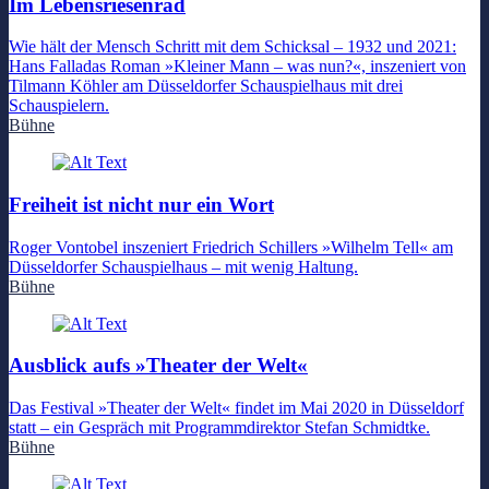
Im Lebensriesenrad
Wie hält der Mensch Schritt mit dem Schicksal – 1932 und 2021:
Hans Falladas Roman »Kleiner Mann – was nun?«, inszeniert von
Tilmann Köhler am Düsseldorfer Schauspielhaus mit drei
Schauspielern.
Bühne
Freiheit ist nicht nur ein Wort
Roger Vontobel inszeniert Friedrich Schillers »Wilhelm Tell« am
Düsseldorfer Schauspielhaus – mit wenig Haltung.
Bühne
Ausblick aufs »Theater der Welt«
Das Festival »Theater der Welt« findet im Mai 2020 in Düsseldorf
statt – ein Gespräch mit Programmdirektor Stefan Schmidtke.
Bühne