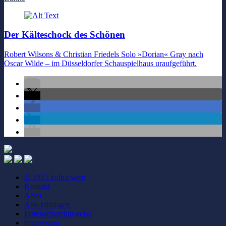
Der Kälteschock des Schönen
Robert Wilsons & Christian Friedels Solo »Dorian« Gray nach
Oscar Wilde – im Düsseldorfer Schauspielhaus uraufgeführt.
© 2025 kultur.west
Kontakt
Abos
Abo kündigen
Datenschutzhinweise
Impressum