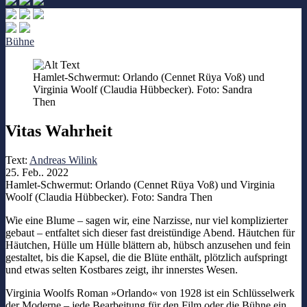
Bühne
Hamlet-Schwermut: Orlando (Cennet Rüya Voß) und
Virginia Woolf (Claudia Hübbecker). Foto: Sandra
Then
Vitas Wahrheit
Text:
Andreas Wilink
25. Feb.. 2022
Hamlet-Schwermut: Orlando (Cennet Rüya Voß) und Virginia
Woolf (Claudia Hübbecker). Foto: Sandra Then
Wie eine Blume – sagen wir, eine Narzisse, nur viel komplizierter
gebaut – entfaltet sich dieser fast dreistündige Abend. Häutchen für
Häutchen, Hülle um Hülle blättern ab, hübsch anzusehen und fein
gestaltet, bis die Kapsel, die die Blüte enthält, plötzlich aufspringt
und etwas selten Kostbares zeigt, ihr innerstes Wesen.
Virginia Woolfs Roman »Orlando« von 1928 ist ein Schlüsselwerk
der Moderne – jede Bearbeitung für den Film oder die Bühne ein