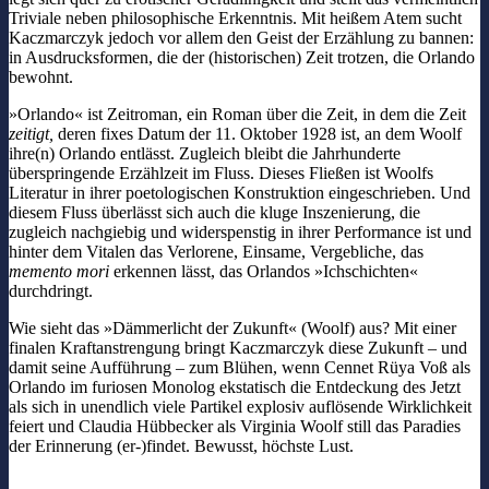
Triviale neben philosophische Erkenntnis. Mit heißem Atem sucht
Kaczmarczyk jedoch vor allem den Geist der Erzählung zu bannen:
in Ausdrucksformen, die der (historischen) Zeit trotzen, die Orlando
bewohnt.
»Orlando« ist Zeitroman, ein Roman über die Zeit, in dem die Zeit
zeitigt,
deren fixes Datum der 11. Oktober 1928 ist, an dem Woolf
ihre(n) Orlando entlässt. Zugleich bleibt die Jahrhunderte
überspringende Erzählzeit im Fluss. Dieses Fließen ist Woolfs
Literatur in ihrer poetologischen Konstruktion eingeschrieben. Und
diesem Fluss überlässt sich auch die kluge Inszenierung, die
zugleich nachgiebig und widerspenstig in ihrer Performance ist und
hinter dem Vitalen das Verlorene, Einsame, Vergebliche, das
memento mori
erkennen lässt, das Orlandos »Ichschichten«
durchdringt.
Wie sieht das »Dämmerlicht der Zukunft« (Woolf) aus? Mit einer
finalen Kraftanstrengung bringt Kaczmarczyk diese Zukunft – und
damit seine Aufführung – zum Blühen, wenn Cennet Rüya Voß als
Orlando im furiosen Monolog ekstatisch die Entdeckung des Jetzt
als sich in unendlich viele Partikel explosiv auflösende Wirklichkeit
feiert und Claudia Hübbecker als Virginia Woolf still das Paradies
der Erinnerung (er-)findet. Bewusst, höchste Lust.