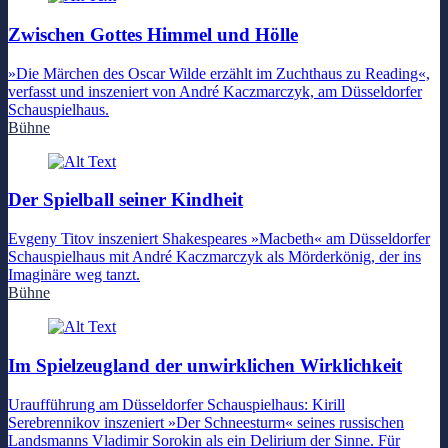
Zwischen Gottes Himmel und Hölle
»Die Märchen des Oscar Wilde erzählt im Zuchthaus zu Reading«,
verfasst und inszeniert von André Kaczmarczyk, am Düsseldorfer
Schauspielhaus.
Bühne
Der Spielball seiner Kindheit
Evgeny Titov inszeniert Shakespeares »Macbeth« am Düsseldorfer
Schauspielhaus mit André Kaczmarczyk als Mörderkönig, der ins
Imaginäre weg tanzt.
Bühne
Im Spielzeugland der unwirklichen Wirklichkeit
Uraufführung am Düsseldorfer Schauspielhaus: Kirill
Serebrennikov inszeniert »Der Schneesturm« seines russischen
Landsmanns Vladimir Sorokin als ein Delirium der Sinne. Für