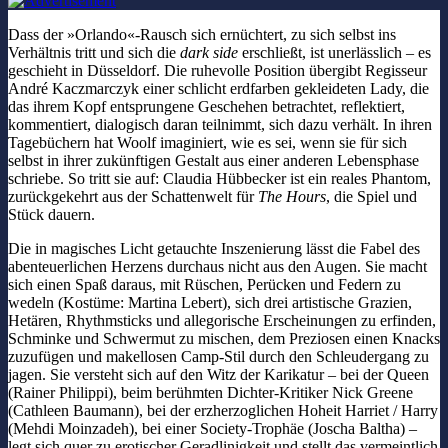
Dass der »Orlando«-Rausch sich ernüchtert, zu sich selbst ins
Verhältnis tritt und sich die
dark side
erschließt, ist unerlässlich – es
geschieht in Düsseldorf. Die ruhevolle Position übergibt Regisseur
André Kaczmarczyk einer schlicht erdfarben gekleideten Lady, die
das ihrem Kopf entsprungene Geschehen betrachtet, reflektiert,
kommentiert, dialogisch daran teilnimmt, sich dazu verhält. In ihren
Tagebüchern hat Woolf imaginiert, wie es sei, wenn sie für sich
selbst in ihrer zukünftigen Gestalt aus einer anderen Lebensphase
schriebe. So tritt sie auf: Claudia Hübbecker ist ein reales Phantom,
zurückgekehrt aus der Schattenwelt für
The Hours
, die Spiel und
Stück dauern.
Die in magisches Licht getauchte Inszenierung lässt die Fabel des
abenteuerlichen Herzens durchaus nicht aus den Augen. Sie macht
sich einen Spaß daraus, mit Rüschen, Perücken und Federn zu
wedeln (Kostüme: Martina Lebert), sich drei artistische Grazien,
Hetären, Rhythmsticks und allegorische Erscheinungen zu erfinden,
Schminke und Schwermut zu mischen, dem Preziosen einen Knacks
zuzufügen und makellosen Camp-Stil durch den Schleudergang zu
jagen. Sie versteht sich auf den Witz der Karikatur – bei der Queen
(Rainer Philippi), beim berühmten Dichter-Kritiker Nick Greene
(Cathleen Baumann), bei der erzherzoglichen Hoheit Harriet / Harry
(Mehdi Moinzadeh), bei einer Society-Trophäe (Joscha Baltha) –
legt sich quer zu erotischer Geradlinigkeit und stellt das vermeintlich