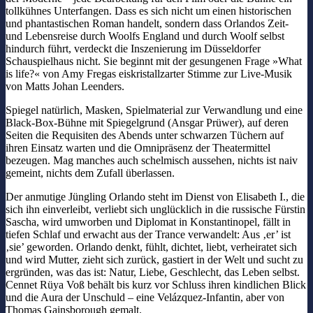
tollkühnes Unterfangen. Dass es sich nicht um einen historischen
und phantastischen Roman handelt, sondern dass Orlandos Zeit-
und Lebensreise durch Woolfs England und durch Woolf selbst
hindurch führt, verdeckt die Inszenierung im Düsseldorfer
Schauspielhaus nicht. Sie beginnt mit der gesungenen Frage »What
is life?« von Amy Fregas eiskristallzarter Stimme zur Live-Musik
von Matts Johan Leenders.
Spiegel natürlich, Masken, Spielmaterial zur Verwandlung und eine
Black-Box-Bühne mit Spiegelgrund (Ansgar Prüwer), auf deren
Seiten die Requisiten des Abends unter schwarzen Tüchern auf
ihren Einsatz warten und die Omnipräsenz der Theatermittel
bezeugen. Mag manches auch schelmisch aussehen, nichts ist naiv
gemeint, nichts dem Zufall überlassen.
Der anmutige Jüngling Orlando steht im Dienst von Elisabeth I., die
sich ihn einverleibt, verliebt sich unglücklich in die russische Fürstin
Sascha, wird umworben und Diplomat in Konstantinopel, fällt in
tiefen Schlaf und erwacht aus der Trance verwandelt: Aus ‚er’ ist
‚sie’ geworden. Orlando denkt, fühlt, dichtet, liebt, verheiratet sich
und wird Mutter, zieht sich zurück, gastiert in der Welt und sucht zu
ergründen, was das ist: Natur, Liebe, Geschlecht, das Leben selbst.
Cennet Rüya Voß behält bis kurz vor Schluss ihren kindlichen Blick
und die Aura der Unschuld – eine Velázquez-Infantin, aber von
Thomas Gainsborough gemalt.