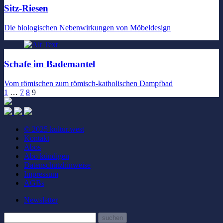
Sitz-Riesen
Die biologischen Nebenwirkungen von Möbeldesign
Schafe im Bademantel
Vom römischen zum römisch-katholischen Dampfbad
1
…
7
8
9
© 2025 kultur.west
Kontakt
Abos
Abo kündigen
Datenschutzhinweise
Impressum
AGBs
Newsletter