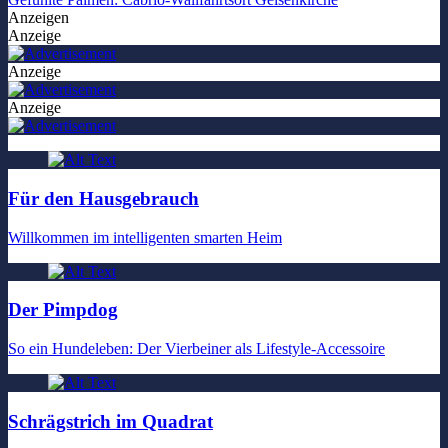
Anzeigen
Anzeige
Anzeige
Anzeige
Für den Hausgebrauch
Willkommen im intelligenten smarten Heim
Der Pimpdog
So ein Hundeleben: Der Vierbeiner als Lifestyle-Accessoire
Schrägstrich im Quadrat