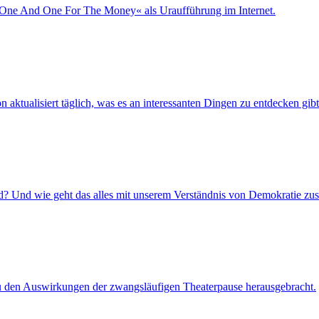
or One And One For The Money« als Uraufführung im Internet.
aktualisiert täglich, was es an interessanten Dingen zu entdecken gib
ind? Und wie geht das alles mit unserem Verständnis von Demokratie 
u den Auswirkungen der zwangsläufigen Theaterpause herausgebracht.