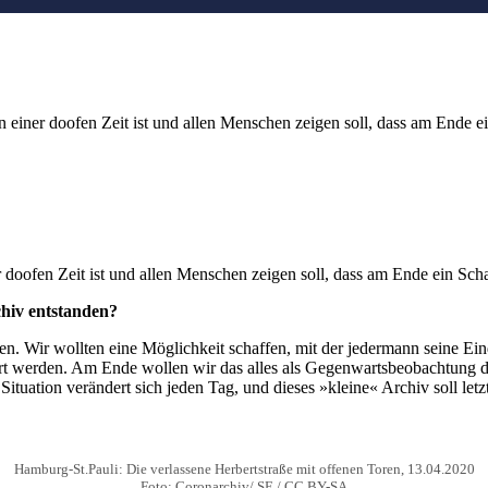
einer doofen Zeit ist und allen Menschen zeigen soll, dass am Ende ei
doofen Zeit ist und allen Menschen zeigen soll, dass am Ende ein Sc
chiv entstanden?
ren. Wir wollten eine Möglichkeit schaffen, mit der jedermann seine 
ert werden. Am Ende wollen wir das alles als Gegenwartsbeobachtung de
tuation verändert sich jeden Tag, und dieses »kleine« Archiv soll letz
Hamburg-St.Pauli: Die verlassene Herbertstraße mit offenen Toren, 13.04.2020
Foto: Coronarchiv/ SE / CC BY-SA