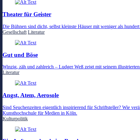
Theater für Geister
Die Bühnen sind dicht, selbst kleinste Häuser mit weniger als hunde
Gesellschaft
Literatur
Gut und Böse
Winzig, zäh und zahlreich – Ludger Weß zeigt mit seinem illustriert
Literatur
Angst, Atem, Aerosole
Sind Seuchenzeiten eigentlich inspirierend für Schriftsteller? Wie v
Kunsthochschule für Medien in Köln.
Kulturpolitik