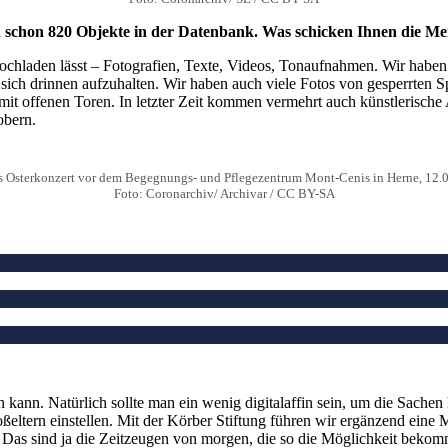
ren schon 820 Objekte in der Datenbank. Was schicken Ihnen die M
hochladen lässt – Fotografien, Texte, Videos, Tonaufnahmen. Wir haben
, sich drinnen aufzuhalten. Wir haben auch viele Fotos von gesperrten
 mit offenen Toren. In letzter Zeit kommen vermehrt auch künstlerische
obern.
s Osterkonzert vor dem Begegnungs- und Pflegezentrum Mont-Cenis in Herne, 12.
Foto: Coronarchiv/ Archivar / CC BY-SA
n kann. Natürlich sollte man ein wenig digitalaffin sein, um die Sache
oßeltern einstellen. Mit der Körber Stiftung führen wir ergänzend eine
Das sind ja die Zeitzeugen von morgen, die so die Möglichkeit bekomme