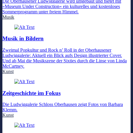
Die Oberhausener Ludwiggalerie wird umgebaut und bietet mit
»Museum Under Construction« ein kulturelles und kostenloses
Sommerprogramm unter freiem Himmel.
Musik
Musik in Bildern
Zweimal Popkultur und Rock n’ Roll in der Oberhausener
Ludwiggalerie: Aktuell ein Blick aufs Design illustrierter Cover.
Und ab Mai die Musikszene der Sixties durch die Linse von Linda
McCartney.
Kunst
Zeitgeschichte im Fokus
Die Ludwiggalerie Schloss Oberhausen zeigt Fotos von Barbara
Klemm.
Kunst