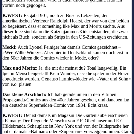
vorhin noch gegoogelt.
K.WEST:
Es gab 1901, noch zu Buschs Lebzeiten, den
amerikanischen Verleger Randolph Hearst, der war von den beiden
so begeistert, dass er something like Max und Moritz suchte. Aus
dieser Idee sind dann die Katzenjammer-Kids entstanden, die zwar
nicht als Buch, sondern als Strips in den US-Zeitungen erschienen.
Mecki:
Auch Lyonel Feiniger hat damals Comics gezeichnet –
»Wee Willie Winky«. Aber hier in Deutschland kamen doch erst in
den 50er Jahren die Comics wieder in Mode, oder?
Max und Moritz:
Ja, die mit dir meinst du? Total langweilig. Ein
Igel in Menschengestalt! Kein Wunder, dass die später in der Hörzu
abgedruckt wurden. Genauso harmlos-bieder wie »Vater und Sohn«
von e.o. plauen.
Das kleine Arschloch:
Ich hab gerade unten in den Vitrinen
Propaganda-Comics aus den 40er Jahren gesehen, und daneben lag
ein deutscher Superhelden-Comic von 1934. Echt krass.
K.WEST:
Der ist damals im Magazin Die Gartenlaube erschienen –
»Famany: Der fliegende Mensch« von F.F. Oberhauser und E.G.
Hildebrandt. Schauplatz ist New York und von der Bildsprache her
hat er damals »Batman« oder »Superman« vorweggenommen. Ganz