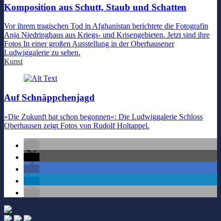
Komposition aus Schutt, Staub und Schatten
Vor ihrem tragischen Tod in Afghanistan berichtete die Fotografin
Anja Niedringhaus aus Kriegs- und Krisengebieten. Jetzt sind ihre
Fotos In einer großen Ausstellung in der Oberhausener
Ludwiggalerie zu sehen.
Kunst
Auf Schnäppchenjagd
»Die Zukunft hat schon begonnen«: Die Ludwiggalerie Schloss
Oberhausen zeigt Fotos von Rudolf Holtappel.