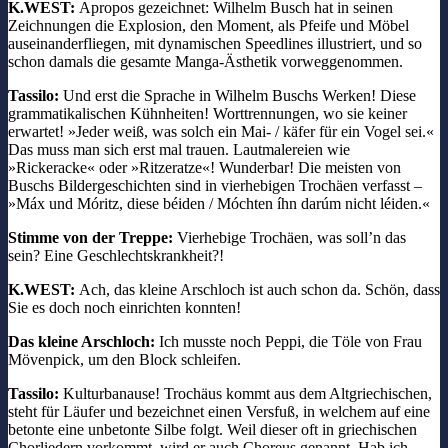
K.WEST:
Apropos gezeichnet: Wilhelm Busch hat in seinen
Zeichnungen die Explosion, den Moment, als Pfeife und Möbel
auseinanderfliegen, mit dynamischen Speedlines illustriert, und so
schon damals die gesamte Manga-Ästhetik vorweggenommen.
Tassilo:
Und erst die Sprache in Wilhelm Buschs Werken! Diese
grammatikalischen Kühnheiten! Worttrennungen, wo sie keiner
erwartet! »Jeder weiß, was solch ein Mai- / käfer für ein Vogel sei.«
Das muss man sich erst mal trauen. Lautmalereien wie
»Rickeracke« oder »Ritzeratze«! Wunderbar! Die meisten von
Buschs Bildergeschichten sind in vierhebigen Trochäen verfasst –
»Máx und Móritz, diese béiden / Móchten íhn darúm nicht léiden.«
Stimme von der Treppe:
Vierhebige Trochäen, was soll’n das
sein? Eine Geschlechtskrankheit?!
K.WEST:
Ach, das kleine Arschloch ist auch schon da. Schön, dass
Sie es doch noch einrichten konnten!
Das kleine Arschloch:
Ich musste noch Peppi, die Töle von Frau
Mövenpick, um den Block schleifen.
Tassilo:
Kulturbanause! Trochäus kommt aus dem Altgriechischen,
steht für Läufer und bezeichnet einen Versfuß, in welchem auf eine
betonte eine unbetonte Silbe folgt. Weil dieser oft in griechischen
Chorliedern vorkommt, wird er auch Choreus genannt. Hab ich