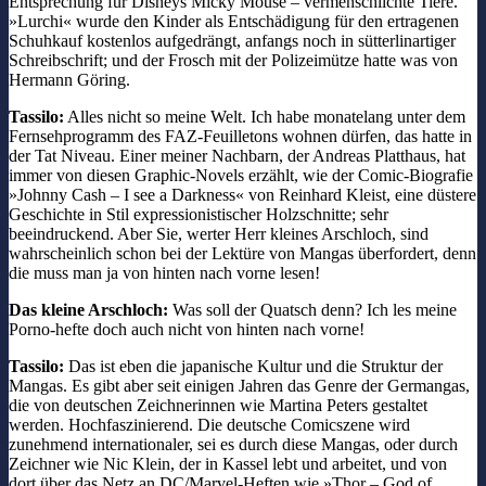
Entsprechung für Disneys Micky Mouse – vermenschlichte Tiere.
»Lurchi« wurde den Kinder als Entschädigung für den ertragenen
Schuhkauf kostenlos aufgedrängt, anfangs noch in sütterlinartiger
Schreibschrift; und der Frosch mit der Polizeimütze hatte was von
Hermann Göring.
Tassilo:
Alles nicht so meine Welt. Ich habe monatelang unter dem
Fernsehprogramm des FAZ-Feuilletons wohnen dürfen, das hatte in
der Tat Niveau. Einer meiner Nachbarn, der Andreas Platthaus, hat
immer von diesen Graphic-Novels erzählt, wie der Comic-Biografie
»Johnny Cash – I see a Darkness« von Reinhard Kleist, eine düstere
Geschichte in Stil expressionistischer Holzschnitte; sehr
beeindruckend. Aber Sie, werter Herr kleines Arschloch, sind
wahrscheinlich schon bei der Lektüre von Mangas überfordert, denn
die muss man ja von hinten nach vorne lesen!
Das kleine Arschloch:
Was soll der Quatsch denn? Ich les meine
Porno-hefte doch auch nicht von hinten nach vorne!
Tassilo:
Das ist eben die japanische Kultur und die Struktur der
Mangas. Es gibt aber seit einigen Jahren das Genre der Germangas,
die von deutschen Zeichnerinnen wie Martina Peters gestaltet
werden. Hochfaszinierend. Die deutsche Comicszene wird
zunehmend internationaler, sei es durch diese Mangas, oder durch
Zeichner wie Nic Klein, der in Kassel lebt und arbeitet, und von
dort über das Netz an DC/Marvel-Heften wie »Thor – God of