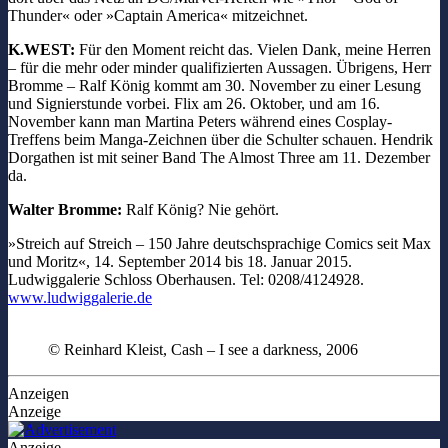
Thunder« oder »Captain America« mitzeichnet.
K.WEST:
Für den Moment reicht das. Vielen Dank, meine Herren
– für die mehr oder minder qualifizierten Aussagen. Übrigens, Herr
Bromme – Ralf König kommt am 30. November zu einer Lesung
und Signierstunde vorbei. Flix am 26. Oktober, und am 16.
November kann man Martina Peters während eines Cosplay-
Treffens beim Manga-Zeichnen über die Schulter schauen. Hendrik
Dorgathen ist mit seiner Band The Almost Three am 11. Dezember
da.
Walter Bromme:
Ralf König? Nie gehört.
»Streich auf Streich – 150 Jahre deutschsprachige Comics seit Max
und Moritz«, 14. September 2014 bis 18. Januar 2015.
Ludwiggalerie Schloss Oberhausen. Tel: 0208/4124928.
www.ludwiggalerie.de
© Reinhard Kleist, Cash – I see a darkness, 2006
Anzeigen
Anzeige
Anzeige