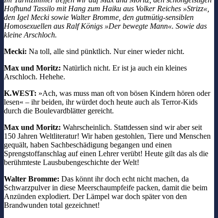
Hofhund Tassilo mit Hang zum Haiku aus Volker Reiches »Strizz«,
den Igel Mecki sowie Walter Bromme, den gutmütig-sensiblen
Homosexuellen aus Ralf Königs »Der bewegte Mann«. Sowie das
kleine Arschloch.
Mecki:
Na toll, alle sind pünktlich. Nur einer wieder nicht.
Max und Moritz:
Natürlich nicht. Er ist ja auch ein kleines
Arschloch. Hehehe.
K.WEST:
»Ach, was muss man oft von bösen Kindern hören oder
lesen« – ihr beiden, ihr würdet doch heute auch als Terror-Kids
durch die Boulevardblätter gereicht.
Max und Moritz:
Wahrscheinlich. Stattdessen sind wir aber seit
150 Jahren Weltliteratur! Wir haben gestohlen, Tiere und Menschen
gequält, haben Sachbeschädigung begangen und einen
Sprengstoffanschlag auf einen Lehrer verübt! Heute gilt das als die
berühmteste Lausbubengeschichte der Welt!
Walter Bromme:
Das könnt ihr doch echt nicht machen, da
Schwarzpulver in diese Meerschaumpfeife packen, damit die beim
Anzünden explodiert. Der Lämpel war doch später von den
Brandwunden total gezeichnet!