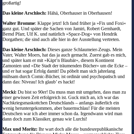
großartig!
Das kleine Arschloch:
Hähä, Oberhauser in Oberhausen!
Walter Bromme
: Klappe jetzt! Ich fand früher ja »Fix und Foxi«
ganz gut. Und später die Sachen von Jamiri, Robert Gernhardt,
Bernd Pfarr, Ulf K. und natürlich »Space-Dog« von Hendrik
Dorgathen; die sind auch alle hier in der Ausstellung vertreten.
Das kleine Arschloch:
Dieses ganze Schlaumeier-Zeugs. Mein
Vater, Walter Moers, hat das ja auch gemacht. Zuerst gab es mich,
und später kam er mit »Käpt’n Blaubär«, diesem Kontinent
Zamonien und »Die Stadt der träumenden Bücher« um die Ecke –
und er hat sogar Erfolg damit! Da pöbelt man sich jahrelang
mühsam durch Comic-Bücher, ist ordinär und psychopatisch und
dann das: Niveau! Ich glaub’ es hackt!
Mecki:
Du bist so 90er! Da muss man mit umgehen, dass man zu
einer gewissen Zeit erfolgreich ist. Guck mich an, ich war das
Nachkriegsmaskottchen Deutschlands – anfangs äußerlich ein
wenig heruntergekommen, aber bauernschlau! Für die meisten
Deutschen war ich aber immer schon da. Irgendwann wird man
dann doch zum Klassiker, genau wie Lurchi!
Max und Moritz:
Ihr wart doch alle die bundesrepublikanische