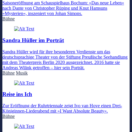
Saisoneröffnung am Schauspielhaus Bochum: »Das neue Leben«
nach Dante von Christopher Rüping und Knut Hamsuns
»Mysterien«, inszeniert von Johan Simons.
Bühne
Sandra Hüller im Porträt
Sandra Hüller wird für ihre besonderen Verdienste um das
deutschsprachige Theater von der Stiftung Preußische Seehandlung
mit dem Theaterpreis Berlin 2020 ausgezeichnet. 2016 hatte sie
Andreas Wilink getroffen – hier sein Porträt.
Bühne
Musik
Reise ins Ich
Zur Eröffnung der Ruhrtriennale zeigt Ivo van Hove einen Drei-
Königinnen-Liederabend mit »I Want Absolute Beauty«.
Bühne