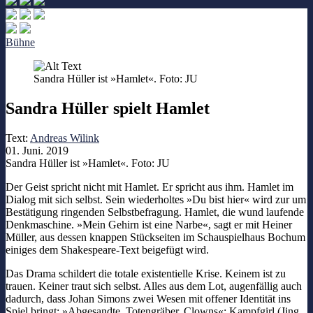
Bühne
Sandra Hüller ist »Hamlet«. Foto: JU
Sandra Hüller spielt Hamlet
Text:
Andreas Wilink
01. Juni. 2019
Sandra Hüller ist »Hamlet«. Foto: JU
Der Geist spricht nicht mit Hamlet. Er spricht aus ihm. Hamlet im
Dialog mit sich selbst. Sein wiederholtes »Du bist hier« wird zur um
Bestätigung ringenden Selbstbefragung. Hamlet, die wund laufende
Denkmaschine. »Mein Gehirn ist eine Narbe«, sagt er mit Heiner
Müller, aus dessen knappen Stückseiten im Schauspielhaus Bochum
einiges dem Shakespeare-Text beigefügt wird.
Das Drama schildert die totale existentielle Krise. Keinem ist zu
trauen. Keiner traut sich selbst. Alles aus dem Lot, augenfällig auch
dadurch, dass Johan Simons zwei Wesen mit offener Identität ins
Spiel bringt: »Abgesandte, Totengräber, Clowns«; Kampfgirl (Jing