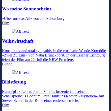
Wo meine Sonne scheint
»Über uns das All« von Jan Schomburg
Film
Volkswirtschaft
Konspirativ und total sympathisch: die ernsthafte Wende-Komödie
»Zwei Zu Eins« von Natja Brunckhorst. In der Essener Lichtburg
feiert der Film am 22. Juli die NRW-Premiere.
Bühne
Bildstörung
Kampfplatz Leben: Johan Simons inszeniert an seinem
Schauspielhaus Bochum Knut Hamsuns Roman »Mysterien« mit
Steven Scharf in der Rolle eines entfesselten Ichs.
Film