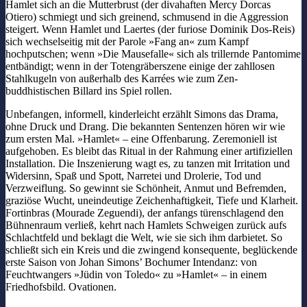
Hamlet sich an die Mutterbrust (der divahaften Mercy Dorcas
Otiero) schmiegt und sich greinend, schmusend in die Aggression
steigert. Wenn Hamlet und Laertes (der furiose Dominik Dos-Reis)
sich wechselseitig mit der Parole »Fang an« zum Kampf
hochputschen; wenn »Die Mausefalle« sich als trillernde Pantomime
entbändigt; wenn in der Totengräberszene einige der zahllosen
Stahlkugeln von außerhalb des Karrées wie zum Zen-
buddhistischen Billard ins Spiel rollen.
Unbefangen, informell, kinderleicht erzählt Simons das Drama,
ohne Druck und Drang. Die bekannten Sentenzen hören wir wie
zum ersten Mal. »Hamlet« – eine Offenbarung. Zeremoniell ist
aufgehoben. Es bleibt das Ritual in der Rahmung einer artifiziellen
Installation. Die Inszenierung wagt es, zu tanzen mit Irritation und
Widersinn, Spaß und Spott, Narretei und Drolerie, Tod und
Verzweiflung. So gewinnt sie Schönheit, Anmut und Befremden,
graziöse Wucht, uneindeutige Zeichenhaftigkeit, Tiefe und Klarheit.
Fortinbras (Mourade Zeguendi), der anfangs türenschlagend den
Bühnenraum verließ, kehrt nach Hamlets Schweigen zurück aufs
Schlachtfeld und beklagt die Welt, wie sie sich ihm darbietet. So
schließt sich ein Kreis und die zwingend konsequente, beglückende
erste Saison von Johan Simons’ Bochumer Intendanz: von
Feuchtwangers »Jüdin von Toledo« zu »Hamlet« – in einem
Friedhofsbild. Ovationen.