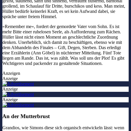
gelöst, staunend, sanft und sinnend, verträumt flüsternd, baritonal
grollend, im Schaulauf für Dritte, burschikos und kess. Man meint,
Hüller bedürfe keinerlei Kraft, es sei kein Aufwand dabei, sie
spräche unter freiem Himmel.
»Remember me«, fordert der gemordete Vater vom Sohn. Es ist
mehr Bitte einer ruhelosen Seele, als Aufforderung zum Rächen.
Hüller lässt nicht einen Moment an geschlechtliche Zuordnung
denken. Unerheblich, sich damit zu beschäftigen, ebenso wie mit
dem Abhandeln des Finales – Gift, Degen, Sterben. Das erledigt
eine Erzählerin (Ann Göbel) in nüchterner Mitteilung. Fünf Tote
liegen am Rande. Das ist, was zählt. Was soll uns der Plot! Es gibt
Wichtigeres und packender zu gestaltende Situationen.
Anzeigen
Anzeige
Anzeige
Anzeige
An der Mutterbrust
Grandios, wie Simons diese sich organisch entwickeln lässt: wenn