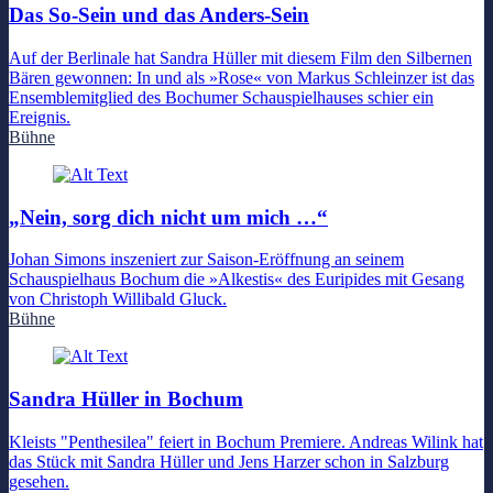
Das So-Sein und das Anders-Sein
Auf der Berlinale hat Sandra Hüller mit diesem Film den Silbernen
Bären gewonnen: In und als »Rose« von Markus Schleinzer ist das
Ensemblemitglied des Bochumer Schauspielhauses schier ein
Ereignis.
Bühne
„Nein, sorg dich nicht um mich …“
Johan Simons inszeniert zur Saison-Eröffnung an seinem
Schauspielhaus Bochum die »Alkestis« des Euripides mit Gesang
von Christoph Willibald Gluck.
Bühne
Sandra Hüller in Bochum
Kleists "Penthesilea" feiert in Bochum Premiere. Andreas Wilink hat
das Stück mit Sandra Hüller und Jens Harzer schon in Salzburg
gesehen.