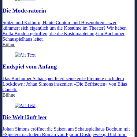
Die Mode-ratorin
Spitze und Kothurn, Haute Couture und Hasenohren – wer
kümmert sich eigentlich um die Kostüme im Theater? Wir haben
Britta Brodda getroffen, die die Kostümabteilung im Bochumer
Schauspielhaus leitet.
Bühne
Endspiel vom Anfang
Das Bochumer Schauspiel feiert seine erste Premiere nach dem
Lockdown: Johan Simons inszeniert »Die Befristeten« von Elias
Canetti.
Bühne
Die Welt läuft leer
Johan Simons eröffnet die Saison am Schauspielhaus Bochum mit
»Spieler« nach dem Roman von Fjodor Dostojewskij. Und führt