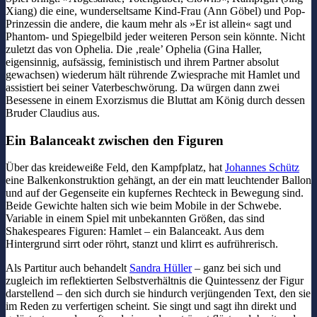
Xiang) die eine, wunderseltsame Kind-Frau (Ann Göbel) und Pop-
Prinzessin die andere, die kaum mehr als »Er ist allein« sagt und
Phantom- und Spiegelbild jeder weiteren Person sein könnte. Nicht
zuletzt das von Ophelia. Die ‚reale’ Ophelia (Gina Haller,
eigensinnig, aufsässig, feministisch und ihrem Partner absolut
gewachsen) wiederum hält rührende Zwiesprache mit Hamlet und
assistiert bei seiner Vaterbeschwörung. Da würgen dann zwei
Besessene in einem Exorzismus die Bluttat am König durch dessen
Bruder Claudius aus.
Ein Balanceakt zwischen den Figuren
Über das kreideweiße Feld, den Kampfplatz, hat
Johannes Schütz
eine Balkenkonstruktion gehängt, an der ein matt leuchtender Ballon
und auf der Gegenseite ein kupfernes Rechteck in Bewegung sind.
Beide Gewichte halten sich wie beim Mobile in der Schwebe.
Variable in einem Spiel mit unbekannten Größen, das sind
Shakespeares Figuren: Hamlet – ein Balanceakt. Aus dem
Hintergrund sirrt oder röhrt, stanzt und klirrt es aufrührerisch.
Als Partitur auch behandelt
Sandra Hüller
– ganz bei sich und
zugleich im reflektierten Selbstverhältnis die Quintessenz der Figur
darstellend – den sich durch sie hindurch verjüngenden Text, den sie
im Reden zu verfertigen scheint. Sie singt und sagt ihn direkt und