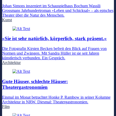
Johan Simons inszeniert im Schauspielhaus Bochum Wassili
Grossmans Jahrhundertroman »Leben und Schicksal« – als episches
Theater über die Natur des Menschen.
Kunst
»Sie ist sehr natürlich, körperlich, stark präsent.«
Die Fotografin Kirsten Becken befreit den Blick auf Frauen von
Normen und Zwängen. Mit Sandra Hüller ist sie seit Jahren
künstlerisch verbunden. Ein Gespräch.
Architektur
Gute Häuser, schlechte Häuser:
Theatergastronomien
Einmal im Monat betrachtet Honke P. Rambow in seiner Kolumne
Architektur in NRW. Diesmal: Theatergastronomien.
Film