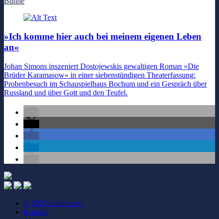
Bühne
»Ich komme hier auch bei meinem eigenen Leben
an«
Johan Simons inszeniert Dostojewskis gewaltigen Roman »Die
Brüder Karamasow« in einer siebenstündigen Theaterfassung:
Probenbesuch im Schauspielhaus Bochum und ein Gespräch über
Russland und über Gott und den Teufel.
© 2025 kultur.west
Kontakt