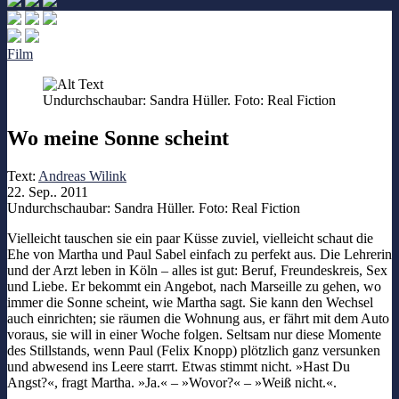
Film
Undurchschaubar: Sandra Hüller. Foto: Real Fiction
Wo meine Sonne scheint
Text:
Andreas Wilink
22. Sep.. 2011
Undurchschaubar: Sandra Hüller. Foto: Real Fiction
Vielleicht tauschen sie ein paar Küsse zuviel, vielleicht schaut die
Ehe von Martha und Paul Sabel einfach zu perfekt aus. Die Lehrerin
und der Arzt leben in Köln – alles ist gut: Beruf, Freundeskreis, Sex
und Liebe. Er bekommt ein Angebot, nach Marseille zu gehen, wo
immer die Sonne scheint, wie Martha sagt. Sie kann den Wechsel
auch einrichten; sie räumen die Wohnung aus, er fährt mit dem Auto
voraus, sie will in einer Woche folgen. Seltsam nur diese Momente
des Stillstands, wenn Paul (Felix Knopp) plötzlich ganz versunken
und abwesend ins Leere starrt. Etwas stimmt nicht. »Hast Du
Angst?«, fragt Martha. »Ja.« – »Wovor?« – »Weiß nicht.«.