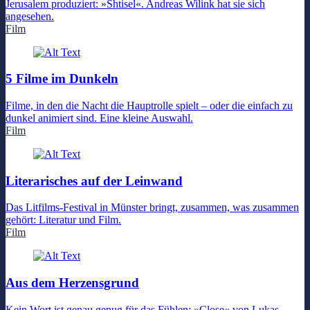
Jerusalem produziert: »Shtisel«. Andreas Wilink hat sie sich
angesehen.
Film
5 Filme im Dunkeln
Filme, in den die Nacht die Hauptrolle spielt – oder die einfach zu
dunkel animiert sind. Eine kleine Auswahl.
Film
Literarisches auf der Leinwand
Das Litfilms-Festival in Münster bringt, zusammen, was zusammen
gehört: Literatur und Film.
Film
Aus dem Herzensgrund
Kein Wort ist genau genug für das Fühlen: »Close« von Lukas