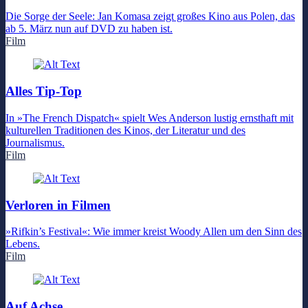
Die Sorge der Seele: Jan Komasa zeigt großes Kino aus Polen, das
ab 5. März nun auf DVD zu haben ist.
Film
Alles Tip-Top
In »The French Dispatch« spielt Wes Anderson lustig ernsthaft mit
kulturellen Traditionen des Kinos, der Literatur und des
Journalismus.
Film
Verloren in Filmen
»Rifkin’s Festival«: Wie immer kreist Woody Allen um den Sinn des
Lebens.
Film
Auf Achse