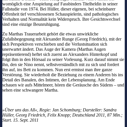
womöglich eine Anspielung auf Fassbinders Titelheldin in seiner
Fallstudie von 1974. Bei Hüller, dieser eigenen, bei scheinbarer
Offenheit tief verschlossenen Schauspielerin, sind pathologisches
Verhalten und Normalität kein Widerspruch. Ihre Gesichtswechsel
sind eine einzige Beunruhigung.
Zu Marthas Trauerarbeit gehört die etwas unwirkliche
Zufallsbegegnung mit Alexander Runge (Georg Friedrich), mit der
sich Perspektiven verschieben und die Verlustsituation sich
unerwartet ändert. Das Auge der Kamera (Marthas Augen
repräsentierend) heftet sich zuerst an Alexanders Hinterkopf und
folgt ihm in den Hörsaal zu seiner Vorlesung. Kurz darauf nimmt sie
ihn, den sie Nino nennt, selbstverständlich mit zu sich und fordert
ihn auf, ins Bett zu kommen. Nun erst ermisst man ihre ganze
Verstörung. Sie wiederholt die Beziehung zu einem Anderen bis ins
Detail des Banalen, des Intimen, der Lebensplanung. Am Ende
schauen wir aufs Mittelmeer, hören die Geräusche des Südens – und
sehen eine schwangere Martha.
»Über uns das All«, Regie: Jan Schomburg; Darsteller: Sandra
Hüller, Georg Friedrich, Felix Knopp; Deutschland 2011, 87 Min.;
Start. 15. Sept. 2011