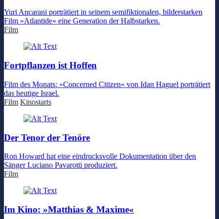
Yuri Ancarani porträtiert in seinem semifiktionalen, bilderstarken
Film »Atlantide« eine Generation der Halbstarken.
Film
Fortpflanzen ist Hoffen
Film des Monats: »Concerned Citizen« von Idan Haguel porträtiert
das heutige Israel.
Film
Kinostarts
Der Tenor der Tenöre
Ron Howard hat eine eindrucksvolle Dokumentation über den
Sänger Luciano Pavarotti produziert.
Film
Im Kino: »Matthias & Maxime«