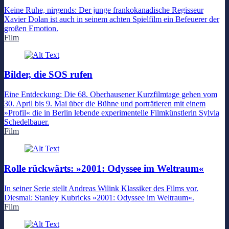
Keine Ruhe, nirgends: Der junge frankokanadische Regisseur
Xavier Dolan ist auch in seinem achten Spielfilm ein Befeuerer der
großen Emotion.
Film
Bilder, die SOS rufen
Eine Entdeckung: Die 68. Oberhausener Kurzfilmtage gehen vom
30. April bis 9. Mai über die Bühne und porträtieren mit einem
»Profil« die in Berlin lebende experimentelle Filmkünstlerin Sylvia
Schedelbauer.
Film
Rolle rückwärts: »2001: Odyssee im Weltraum«
In seiner Serie stellt Andreas Wilink Klassiker des Films vor.
Diesmal: Stanley Kubricks »2001: Odyssee im Weltraum«.
Film