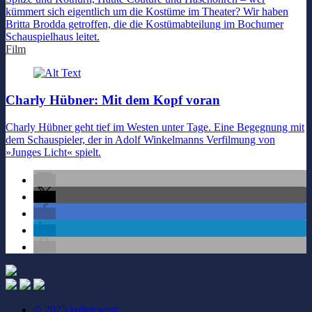
kümmert sich eigentlich um die Kostüme im Theater? Wir haben
Britta Brodda getroffen, die die Kostümabteilung im Bochumer
Schauspielhaus leitet.
Film
Charly Hübner: Mit dem Kopf voran
Charly Hübner geht tief im Westen unter Tage. Eine Begegnung mit
dem Schauspieler, der in Adolf Winkelmanns Verfilmung von
»Junges Licht« spielt.
© 2025 kultur.west