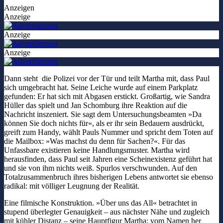
Anzeigen
Anzeige
Anzeige
Anzeige
Dann steht die Polizei vor der Tür und teilt Martha mit, dass Paul
sich umgebracht hat. Seine Leiche wurde auf einem Parkplatz
gefunden: Er hat sich mit Abgasen erstickt. Großartig, wie Sandra
Hüller das spielt und Jan Schomburg ihre Reaktion auf die
Nachricht inszeniert. Sie sagt dem Untersuchungsbeamten »Da
können Sie doch nichts für«, als er ihr sein Bedauern ausdrückt,
greift zum Handy, wählt Pauls Nummer und spricht dem Toten auf
die Mailbox: »Was machst du denn für Sachen?«. Für das
Unfassbare existieren keine Handlungsmuster. Martha wird
herausfinden, dass Paul seit Jahren eine Scheinexistenz geführt hat
und sie von ihm nichts weiß. Spurlos verschwunden. Auf den
Totalzusammenbruch ihres bisherigen Lebens antwortet sie ebenso
radikal: mit völliger Leugnung der Realität.
Eine filmische Konstruktion. »Über uns das All« betrachtet in
stupend überlegter Genauigkeit – aus nächster Nähe und zugleich
mit kühler Distanz – seine Hauptfigur Martha: vom Namen her