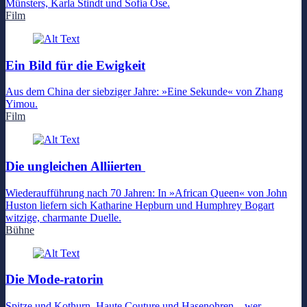
Münsters, Karla Stindt und Sofia Ose.
Film
Ein Bild für die Ewigkeit
Aus dem China der siebziger Jahre: »Eine Sekunde« von Zhang
Yimou.
Film
Die ungleichen Alliierten
Wiederaufführung nach 70 Jahren: In »African Queen« von John
Huston liefern sich Katharine Hepburn und Humphrey Bogart
witzige, charmante Duelle.
Bühne
Die Mode-ratorin
Spitze und Kothurn, Haute Couture und Hasenohren – wer