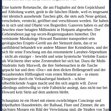
Eine karierte Reisetasche, die am Flughafen auf dem Gepäckband
auf Abholung wartet, gerät in die falschen Hände, weil es insgesamt
vier identisch aussehende Taschen gibt, die stets aufs Neue geklaut,
verschoben, versteckt, geöffnet und verschlossen werden. Sie haben
es in sich und sind Objekt von Begierden: Ganoven haben es auf die
Juwelen einer betagten Millionärin in Hotpants abgesehen. Der
Geheimdienst jagt top secret-Regierungsakten hinterher. Der
verträumte Musikologe Howard Bannister transportiert sein
geologisches Eruptiv-Geröll aus der Steinzeit darin, das er so
zartfühlend behandelt wie andere Männer ihre Keimdrüsen, und der
sich für seine Forschung um das renommierte Larrabee-Stipendium
– nicht als einziger – bewirbt und seine hysterische Verlobte Eunice
als Wächterin über seine Zerstreutheit bei sich hat. Dazu die Multi-
Studentin Judy Maxwell, die ihre Siebensachen in die Tasche
gepackt hat und dem »Doc« mit dem dicken Brillengestell und der
bezaubernden Hilflosigkeit vom ersten Moment an – in einem
Drugstore durch ein Verkaufsregal hindurch – schöne
silberblickende Augen macht und ihn sich angeln will. Zuvor
allerdings unfreiwillig so viele Fallstricke auslegt, dass nicht nur bei
Howard kein Stein auf dem anderen bleibt.
Schauplatz ist ein Hotel mit einem zwielichtigen Concierge und
tölpelhaften Hausdetektiv, der Ballsaal, Flure und Zimmer, die am
nächsten Morgen ein Bild der Verwüstung sind, die Straßen von San