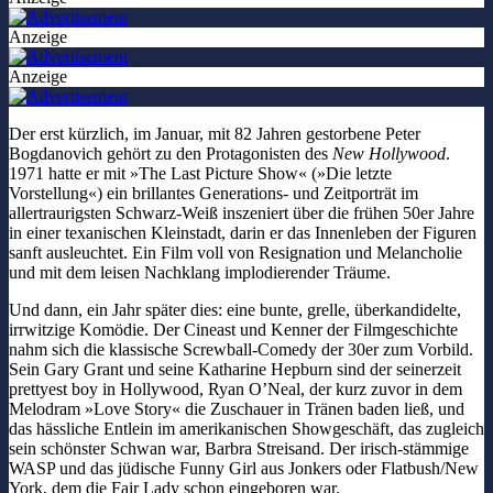
Anzeige
Anzeige
Der erst kürzlich, im Januar, mit 82 Jahren gestorbene Peter
Bogdanovich gehört zu den Protagonisten des
New Hollywood
.
1971 hatte er mit »The Last Picture Show« (»Die letzte
Vorstellung«) ein brillantes Generations- und Zeitporträt im
allertraurigsten Schwarz-Weiß inszeniert über die frühen 50er Jahre
in einer texanischen Kleinstadt, darin er das Innenleben der Figuren
sanft ausleuchtet. Ein Film voll von Resignation und Melancholie
und mit dem leisen Nachklang implodierender Träume.
Und dann, ein Jahr später dies: eine bunte, grelle, überkandidelte,
irrwitzige Komödie. Der Cineast und Kenner der Filmgeschichte
nahm sich die klassische Screwball-Comedy der 30er zum Vorbild.
Sein Gary Grant und seine Katharine Hepburn sind der seinerzeit
prettyest boy in Hollywood, Ryan O’Neal, der kurz zuvor in dem
Melodram »Love Story« die Zuschauer in Tränen baden ließ, und
das hässliche Entlein im amerikanischen Showgeschäft, das zugleich
sein schönster Schwan war, Barbra Streisand. Der irisch-stämmige
WASP und das jüdische Funny Girl aus Jonkers oder Flatbush/New
York, dem die Fair Lady schon eingeboren war.