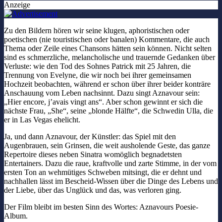
Anzeige
Zu den Bildern hören wir seine klugen, aphoristischen oder
poetischen (nie touristischen oder banalen) Kommentare, die auch
Thema oder Zeile eines Chansons hätten sein können. Nicht selten
sind es schmerzliche, melancholische und trauernde Gedanken über
Verluste: wie den Tod des Sohnes Patrick mit 25 Jahren, die
Trennung von Evelyne, die wir noch bei ihrer gemeinsamen
Hochzeit beobachten, während er schon über ihrer beider konträre
Anschauung vom Leben nachsinnt. Dazu singt Aznavour sein:
„Hier encore, j’avais vingt ans“. Aber schon gewinnt er sich die
nächste Frau, „She“, seine „blonde Hälfte“, die Schwedin Ulla, die
er in Las Vegas ehelicht.
Ja, und dann Aznavour, der Künstler: das Spiel mit den
Augenbrauen, sein Grinsen, die weit ausholende Geste, das ganze
Repertoire dieses neben Sinatra womöglich begnadetsten
Entertainers. Dazu die raue, kraftvolle und zarte Stimme, in der vom
ersten Ton an wehmütiges Schweben mitsingt, die er dehnt und
nachhallen lässt im Bescheid-Wissen über die Dinge des Lebens und
der Liebe, über das Unglück und das, was verloren ging.
Der Film bleibt im besten Sinn des Wortes: Aznavours Poesie-
Album.