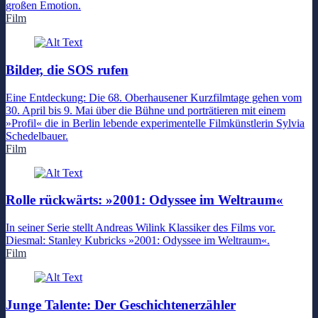
großen Emotion.
Film
Bilder, die SOS rufen
Eine Entdeckung: Die 68. Oberhausener Kurzfilmtage gehen vom
30. April bis 9. Mai über die Bühne und porträtieren mit einem
»Profil« die in Berlin lebende experimentelle Filmkünstlerin Sylvia
Schedelbauer.
Film
Rolle rückwärts: »2001: Odyssee im Weltraum«
In seiner Serie stellt Andreas Wilink Klassiker des Films vor.
Diesmal: Stanley Kubricks »2001: Odyssee im Weltraum«.
Film
Junge Talente: Der Geschichtenerzähler