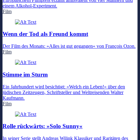
Europäischem Filmpreis erzählt ambivalent von vier Männern und
einem Alkohol-Experiment.
Film
Wenn der Tod als Freund kommt
Der Film des Monats: »Alles ist gut gegangen« von François Ozon.
Film
Stimme im Sturm
Ein Jahrhundert wird besichtigt: »Welch ein Leben!« über den
jüdischen Zeitzeugen, Schriftsteller und Weltreisenden Walter
Kaufmann.
Film
Rolle rückwärts: »Solo Sunny«
In seiner Serie stellt Andreas Wilink Klassiker und Raritäten des