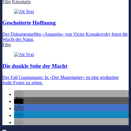
Film
Kinostarts
Gescheiterte Hoffnung
Der Dokumentarfilm »Aquarela« von Victor Kossakovsky feiert die
Wucht der Natur.
Film
Die dunkle Seite der Macht
Der Fall Guantanamo: In »Der Mauretanier« ist eine großartige
Jodie Foster zu sehen.