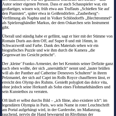
Autor seiner eigenen Person. Dass er auch Schauspieler war, ein
großartiger, wissen wir, früh etwa aus Truffauts „Schießen Sie auf
den Pianisten“, später etwa in Geißendörfers „Zauberberg“-
Verfilmung als Naphta und in Volker Schlöndorffs „Blechtrommel“
als Spielzeughändler Markus, der dem Oskarchen sein Instrument
gibt.
Überall und ständig habe er gefilmt, sagt er hier mit der Stimme von
Romain Duris aus dem Off, auf Super 8 und mit 16mm, in
Schwarzweiß und Farbe. Dank des Materials sehen wir ein
biografisches Puzzle und wie ihm durch die Kamera „die
Gegenwart ins Gesicht peitscht“.
Der ‚kleine’ Franko-Armenier, der bei Kenntnis seiner Defizite ganz
nach oben wollte, der sich „unersättlich“ nennt und „lauter brüllen
will als der Panther auf Catherine Deneuves Schultern“ in ihrem
Pelzmantel, der sich auf Capri im Rolls Royce chauffieren lässt, er
erreicht den Olymp des Ruhms. Genießt polyglott das dolce vita,
ohne jedoch seine Herkunft als Sohn eines Flohmarkthändlers und
sein Kunstethos zu verraten.
Oft läuft er selbst durchs Bild – „ich filme, also existiere ich“: im
legendären Olympia in Paris, wo sein Name in roter Leuchtschrift
am Portal aufgehängt wird, in der Garderobe, im Maßanzug,
rauchend, nervös die Hand bewegend im Rhythmus der