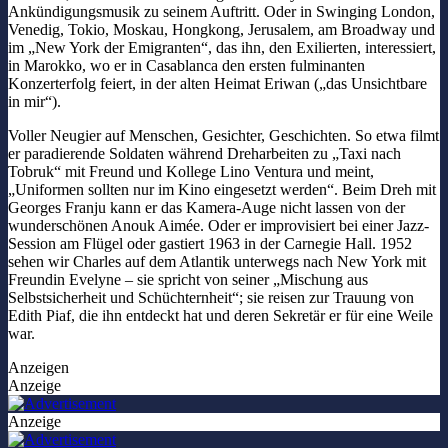
Ankündigungsmusik zu seinem Auftritt. Oder in Swinging London,
Venedig, Tokio, Moskau, Hongkong, Jerusalem, am Broadway und
im „New York der Emigranten“, das ihn, den Exilierten, interessiert,
in Marokko, wo er in Casablanca den ersten fulminanten
Konzerterfolg feiert, in der alten Heimat Eriwan („das Unsichtbare
in mir“).
Voller Neugier auf Menschen, Gesichter, Geschichten. So etwa filmt
er paradierende Soldaten während Dreharbeiten zu „Taxi nach
Tobruk“ mit Freund und Kollege Lino Ventura und meint,
„Uniformen sollten nur im Kino eingesetzt werden“. Beim Dreh mit
Georges Franju kann er das Kamera-Auge nicht lassen von der
wunderschönen Anouk Aimée. Oder er improvisiert bei einer Jazz-
Session am Flügel oder gastiert 1963 in der Carnegie Hall. 1952
sehen wir Charles auf dem Atlantik unterwegs nach New York mit
Freundin Evelyne – sie spricht von seiner „Mischung aus
Selbstsicherheit und Schüchternheit“; sie reisen zur Trauung von
Edith Piaf, die ihn entdeckt hat und deren Sekretär er für eine Weile
war.
Anzeigen
Anzeige
Anzeige