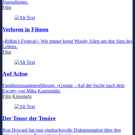
Journalismus.
Film
Verloren in Filmen
»Rifkin’s Festival«: Wie immer kreist Woody Allen um den Sinn des
Lebens.
Film
Auf Achse
Familienzusammenführung: »Grump – Auf der Suche nach dem
Escort« von Mika Kaurismäki.
Film
Kinostarts
Der Tenor der Tenöre
Ron Howard hat eine eindrucksvolle Dokumentation über den