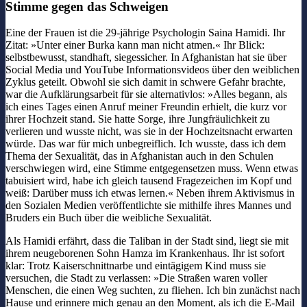
Stimme gegen das Schweigen
Eine der Frauen ist die 29-jährige Psychologin Saina Hamidi. Ihr
Zitat: »Unter einer Burka kann man nicht atmen.« Ihr Blick:
selbstbewusst, standhaft, siegessicher. In Afghanistan hat sie über
Social Media und YouTube Informationsvideos über den weiblichen
Zyklus geteilt. Obwohl sie sich damit in schwere Gefahr brachte,
war die Aufklärungsarbeit für sie alternativlos: »Alles begann, als
ich eines Tages einen Anruf meiner Freundin erhielt, die kurz vor
ihrer Hochzeit stand. Sie hatte Sorge, ihre Jungfräulichkeit zu
verlieren und wusste nicht, was sie in der Hochzeitsnacht erwarten
würde. Das war für mich unbegreiflich. Ich wusste, dass ich dem
Thema der Sexualität, das in Afghanistan auch in den Schulen
verschwiegen wird, eine Stimme entgegensetzen muss. Wenn etwas
tabuisiert wird, habe ich gleich tausend Fragezeichen im Kopf und
weiß: Darüber muss ich etwas lernen.« Neben ihrem Aktivismus in
den Sozialen Medien veröffentlichte sie mithilfe ihres Mannes und
Bruders ein Buch über die weibliche Sexualität.
Als Hamidi erfährt, dass die Taliban in der Stadt sind, liegt sie mit
ihrem neugeborenen Sohn Hamza im Krankenhaus. Ihr ist sofort
klar: Trotz Kaiserschnittnarbe und eintägigem Kind muss sie
versuchen, die Stadt zu verlassen: »Die Straßen waren voller
Menschen, die einen Weg suchten, zu fliehen. Ich bin zunächst nach
Hause und erinnere mich genau an den Moment, als ich die E-Mail