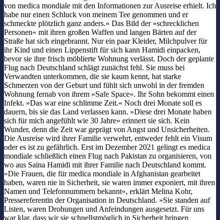
von medica mondiale mit den Informationen zur Ausreise erhielt. Ich
habe nur einen Schluck von meinem Tee genommen und er
schmeckte plötzlich ganz anders.« Das Bild der »schrecklichen
Personen« mit ihren großen Waffen und langen Bärten auf der
Straße hat sich eingebrannt. Nur ein paar Kleider, Milchpulver für
ihr Kind und einen Lippenstift für sich kann Hamidi einpacken,
bevor sie ihre frisch möblierte Wohnung verlässt. Doch der geplante
Flug nach Deutschland schlägt zunächst fehl. Sie muss bei
Verwandten unterkommen, die sie kaum kennt, hat starke
Schmerzen von der Geburt und fühlt sich unwohl in der fremden
Wohnung fernab von ihrem »Safe Space«. Ihr Sohn bekommt einen
Infekt. »Das war eine schlimme Zeit.« Noch drei Monate soll es
dauern, bis sie das Land verlassen kann. »Diese drei Monate haben
sich für mich angefühlt wie 30 Jahre« erinnert sie sich. Kein
Wunder, denn die Zeit war geprägt von Angst und Unsicherheiten.
Die Ausreise wird ihrer Familie verwehrt, entweder fehlt ein Visum
oder es ist zu gefährlich. Erst im Dezember 2021 gelingt es medica
mondiale schließlich einen Flug nach Pakistan zu organisieren, von
wo aus Saina Hamidi mit ihrer Familie nach Deutschland kommt.
»Die Frauen, die für medica mondiale in Afghanistan gearbeitet
haben, waren nie in Sicherheit, sie waren immer exponiert, mit ihren
Namen und Telefonnummern bekannt«, erklärt Melina Kohr,
Pressereferentin der Organisation in Deutschland. »Sie standen auf
Listen, waren Drohungen und Anfeindungen ausgesetzt. Für uns
war klar, dass wir sie schnellstmöglich in Sicherheit bringen