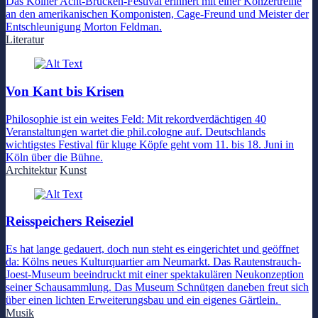
Das Kölner Acht-Brücken-Festival erinnert mit einer Konzertreihe
an den amerikanischen Komponisten, Cage-Freund und Meister der
Entschleunigung Morton Feldman.
Literatur
Von Kant bis Krisen
Philosophie ist ein weites Feld: Mit rekordverdächtigen 40
Veranstaltungen wartet die phil.cologne auf. Deutschlands
wichtigstes Festival für kluge Köpfe geht vom 11. bis 18. Juni in
Köln über die Bühne.
Architektur
Kunst
Reisspeichers Reiseziel
Es hat lange gedauert, doch nun steht es eingerichtet und geöffnet
da: Kölns neues Kulturquartier am Neumarkt. Das Rautenstrauch-
Joest-Museum beeindruckt mit einer spektakulären Neukonzeption
seiner Schausammlung. Das Museum Schnütgen daneben freut sich
über einen lichten Erweiterungsbau und ein eigenes Gärtlein.
Musik