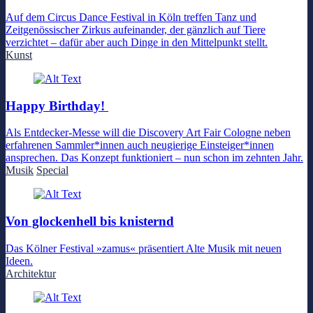
Auf dem Circus Dance Festival in Köln treffen Tanz und
Zeitgenössischer Zirkus aufeinander, der gänzlich auf Tiere
verzichtet – dafür aber auch Dinge in den Mittelpunkt stellt.
Kunst
Happy Birthday!
Als Entdecker-Messe will die Discovery Art Fair Cologne neben
erfahrenen Sammler*innen auch neugierige Einsteiger*innen
ansprechen. Das Konzept funktioniert – nun schon im zehnten Jahr.
Musik
Special
Von glockenhell bis knisternd
Das Kölner Festival »zamus« präsentiert Alte Musik mit neuen
Ideen.
Architektur