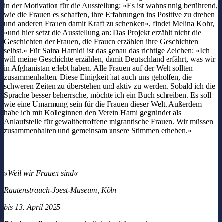
in der Motivation für die Ausstellung: »Es ist wahnsinnig berührend,
wie die Frauen es schaffen, ihre Erfahrungen ins Positive zu drehen
und anderen Frauen damit Kraft zu schenken«, findet Melina Kohr,
»und hier setzt die Ausstellung an: Das Projekt erzählt nicht die
Geschichten der Frauen, die Frauen erzählen ihre Geschichten
selbst.« Für Saina Hamidi ist das genau das richtige Zeichen: »Ich
will meine Geschichte erzählen, damit Deutschland erfährt, was wir
in Afghanistan erlebt haben. Alle Frauen auf der Welt sollten
zusammenhalten. Diese Einigkeit hat auch uns geholfen, die
schweren Zeiten zu überstehen und aktiv zu werden. Sobald ich die
Sprache besser beherrsche, möchte ich ein Buch schreiben. Es soll
wie eine Umarmung sein für die Frauen dieser Welt. Außerdem
habe ich mit Kolleginnen den Verein Hami gegründet als
Anlaufstelle für gewaltbetroffene migrantische Frauen. Wir müssen
zusammenhalten und gemeinsam unsere Stimmen erheben.«
»Weil wir Frauen sind«
Rautenstrauch-Joest-Museum, Köln
bis 13. April 2025