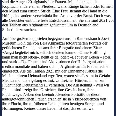
sind die Augen 20 afghanischer Frauen. Manche tragen ein
Kopftuch, andere einen Pferdeschwanz. Einige lächeln oder formen
den Mund zum ernsten Strich. Eine Frau stemmt die Hand in die
Hüfte, eine andere verschränkt ihre Arme vor der Brust. Doch was
alle Gesichter eint: ihre feste Entschlossenheit. Sie alle sind 2021 vor
den Taliban aus Afghanistan geflüchtet, um in Deutschland
Sicherheit zu suchen.
Auf übergroßen Pappstelen begegnen uns im Rautenstrauch-Joest-
Museum Köln die von Lela Ahmadzai fotografierten Porträts der
geflüchteten Frauen, mitsamt ihrer Biografie und einem Zitat:
»Angst begleitet mich, seit ich denken kann«, »Ohne Hoffnung
kann man nicht leben«, heißt es da, oder: »Lebt euer Leben – stolz
und stark.« Die Frauen sind Aktivistinnen der Hilfsorganisation
medica mondiale und haben sich in Afghanistan für Frauenrechte
eingesetzt. Als die Taliban 2021 mit der Einnahme Kabuls die
Macht in ihrem Heimatland ergriffen, waren sie allesamt in Gefahr.
Medica mondiale gelang es trotz zahlreicher Hürden, ihnen zur
Flucht nach Deutschland zu verhelfen. Die Ausstellung »Weil wir
Frauen sind« zeigt ihre Gesichter, ihre Geschichten, ihre
Fluchtwege. Neben den beeindruckenden Porträtfotos dieser
außergewöhnlichen Frauen erzählen sie in Videosequenzen von
ihrer Flucht, ihrem früheren Leben, ihren heutigen Sorgen und
Hoffnungen. Keines dieser Leben ist das, das es mal war.