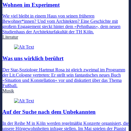
Wohnen im Experiment
Wie viel bleibt in einem Haus von seinen früheren
Bewohner*innen? Und vom Architekten? Eine Geschichte mit
großem Engagement steckt hinter dem »Pehnthaus«, dem neuen
Studienhaus der Architekturfakultät der TH Köln.
Literatur
Was uns wirklich berührt
Der Star-Soziologe Hartmut Rosa ist gleich zweimal im Programm
der Lit.Cologne vertreten: Er stellt sein fantastisches neues Buch
»Situation und Konstellation« vor und diskutiert über das Thema
Fußball.
Musik
Auf der Suche nach dem Unbekannten
In der Reihe M in Köln werden regelmäßig Konzerte organisiert, die
unsere Hörgewohnheiten infrage stellen. Im Mai spielen der Pianist