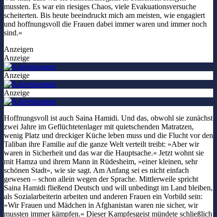
mussten. Es war ein riesiges Chaos, viele Evakuationsversuche
scheiterten. Bis heute beeindruckt mich am meisten, wie engagiert
und hoffnungsvoll die Frauen dabei immer waren und immer noch
sind.«
Anzeigen
Anzeige
Anzeige
Anzeige
Hoffnungsvoll ist auch Saina Hamidi. Und das, obwohl sie zunächst
zwei Jahre im Geflüchtetenlager mit quietschenden Matratzen,
wenig Platz und dreckiger Küche leben muss und die Flucht vor den
Taliban ihre Familie auf die ganze Welt verteilt treibt: »Aber wir
waren in Sicherheit und das war die Hauptsache.« Jetzt wohnt sie
mit Hamza und ihrem Mann in Rüdesheim, »einer kleinen, sehr
schönen Stadt«, wie sie sagt. Am Anfang sei es nicht einfach
gewesen – schon allein wegen der Sprache. Mittlerweile spricht
Saina Hamidi fließend Deutsch und will unbedingt im Land bleiben,
als Sozialarbeiterin arbeiten und anderen Frauen ein Vorbild sein:
»Wir Frauen und Mädchen in Afghanistan waren nie sicher, wir
mussten immer kämpfen.« Dieser Kampfesgeist mündete schließlich