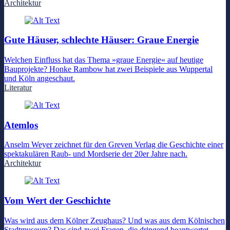
Architektur
Gute Häuser, schlechte Häuser: Graue Energie
Welchen Einfluss hat das Thema »graue Energie« auf heutige
Bauprojekte? Honke Rambow hat zwei Beispiele aus Wuppertal
und Köln angeschaut.
Literatur
Atemlos
Anselm Weyer zeichnet für den Greven Verlag die Geschichte einer
spektakulären Raub- und Mordserie der 20er Jahre nach.
Architektur
Vom Wert der Geschichte
Was wird aus dem Kölner Zeughaus? Und was aus dem Kölnischen
Stadtmuseum? Das sind zwei Fragen, die dringend beantwortet