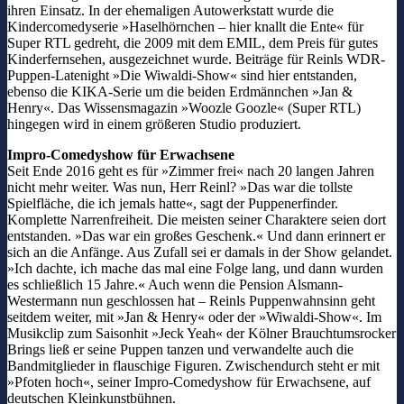
ihren Einsatz. In der ehemaligen Autowerkstatt wurde die
Kindercomedyserie »Haselhörnchen – hier knallt die Ente« für
Super RTL gedreht, die 2009 mit dem EMIL, dem Preis für gutes
Kinderfernsehen, ausgezeichnet wurde. Beiträge für Reinls WDR-
Puppen-Latenight »Die Wiwaldi-Show« sind hier entstanden,
ebenso die KIKA-Serie um die beiden Erdmännchen »Jan &
Henry«. Das Wissensmagazin »Woozle Goozle« (Super RTL)
hingegen wird in einem größeren Studio produziert.
Impro-Comedyshow für Erwachsene
Seit Ende 2016 geht es für »Zimmer frei« nach 20 langen Jahren
nicht mehr weiter. Was nun, Herr Reinl? »Das war die tollste
Spielfläche, die ich jemals hatte«, sagt der Puppenerfinder.
Komplette Narrenfreiheit. Die meisten seiner Charaktere seien dort
entstanden. »Das war ein großes Geschenk.« Und dann erinnert er
sich an die Anfänge. Aus Zufall sei er damals in der Show gelandet.
»Ich dachte, ich mache das mal eine Folge lang, und dann wurden
es schließlich 15 Jahre.« Auch wenn die Pension Alsmann-
Westermann nun geschlossen hat – Reinls Puppenwahnsinn geht
seitdem weiter, mit »Jan & Henry« oder der »Wiwaldi-Show«. Im
Musikclip zum Saisonhit »Jeck Yeah« der Kölner Brauchtumsrocker
Brings ließ er seine Puppen tanzen und verwandelte auch die
Bandmitglieder in flauschige Figuren. Zwischendurch steht er mit
»Pfoten hoch«, seiner Impro-Comedyshow für Erwachsene, auf
deutschen Kleinkunstbühnen.