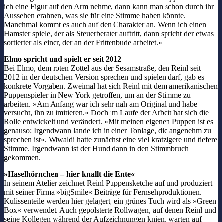
ich eine Figur auf den Arm nehme, dann kann man schon durch ihr
Aussehen erahnen, was sie für eine Stimme haben könnte.
Manchmal kommt es auch auf den Charakter an. Wenn ich einen
Hamster spiele, der als Steuerberater auftritt, dann spricht der etwas
sortierter als einer, der an der Frittenbude arbeitet.«
Elmo spricht und spielt er seit 2012
Bei Elmo, dem roten Zottel aus der Sesamstraße, den Reinl seit
2012 in der deutschen Version sprechen und spielen darf, gab es
konkrete Vorgaben. Zweimal hat sich Reinl mit dem amerikanischen
Puppenspieler in New York getroffen, um an der Stimme zu
arbeiten. »Am Anfang war ich sehr nah am Original und habe
versucht, ihn zu imitieren.« Doch im Laufe der Arbeit hat sich die
Rolle entwickelt und verändert. »Mit meinen eigenen Puppen ist es
genauso: Irgendwann lande ich in einer Tonlage, die angenehm zu
sprechen ist«. Wiwaldi hatte zunächst eine viel kratzigere und tiefere
Stimme. Irgendwann ist der Hund dann in den Stimmbruch
gekommen.
»Haselhörnchen – hier knallt die Ente«
In seinem Atelier zeichnet Reinl Puppensketche auf und produziert
mit seiner Firma »bigSmile« Beiträge für Fernsehproduktionen.
Kulissenteile werden hier gelagert, ein grünes Tuch wird als »Green
Box« verwendet. Auch gepolsterte Rollwagen, auf denen Reinl und
seine Kollegen während der Aufzeichnungen knien, warten auf