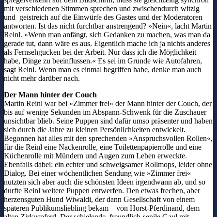
mit verschiedenen Stimmen sprechen und zwischendurch witzig
und
geistreich auf die Einwürfe des Gastes und der Moderatoren
antworten. Ist das nicht furchtbar anstrengend? »Nein«, lacht Martin
Reinl. »Wenn man anfängt, sich Gedanken zu machen, was man da
gerade tut, dann wäre es aus. Eigentlich mache ich ja nichts anderes
als Fernsehgucken bei der Arbeit. Nur dass ich die Möglichkeit
habe, Dinge zu beeinflussen.« Es sei im Grunde wie Autofahren,
sagt Reinl. Wenn man es einmal begriffen habe, denke man auch
nicht mehr darüber nach.
Der Mann hinter der Couch
Martin Reinl war bei »Zimmer frei« der Mann hinter der Couch, der
bis auf wenige Sekunden im Abspann-Schwenk für die Zuschauer
unsichtbar blieb. Seine Puppen sind dafür umso präsenter und haben
sich durch die Jahre zu kleinen Persönlichkeiten entwickelt.
Begonnen hat alles mit den sprechenden »Anspruchsvollen Rollen«,
für die Reinl eine Nackenrolle, eine Toilettenpapierrolle und eine
Küchenrolle mit Mündern und Augen zum Leben erweckte.
Ebenfalls dabei: ein echter und schweigsamer Rollmops, leider ohne
Dialog. Bei einer wöchentlichen Sendung wie »Zimmer frei«
nutzten sich aber auch die schönsten Ideen irgendwann ab, und so
durfte Reinl weitere Puppen entwerfen. Den etwas frechen, aber
herzensguten Hund Wiwaldi, der dann Gesellschaft von einem
späteren Publikumsliebling bekam – von Horst-Pferdinand, dem
alten Zirkuspferd. Der schielende, freundlich-senile Gaul mit