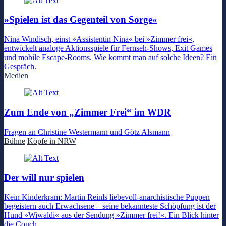
»Spielen ist das Gegenteil von Sorge«
Nina Windisch, einst »Assistentin Nina« bei »Zimmer frei«,
entwickelt analoge Aktionsspiele für Fernseh-Shows, Exit Games
und mobile Escape-Rooms. Wie kommt man auf solche Ideen? Ein
Gespräch.
Medien
Zum Ende von „Zimmer Frei“ im WDR
Fragen an Christine Westermann und Götz Alsmann
Bühne
Köpfe in NRW
Der will nur spielen
Kein Kinderkram: Martin Reinls liebevoll-anarchistische Puppen
begeistern auch Erwachsene – seine bekannteste Schöpfung ist der
Hund »Wiwaldi« aus der Sendung »Zimmer frei!«. Ein Blick hinter
die Couch.