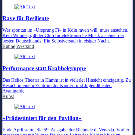
Rave für Resiliente
Wer spontan im »Ursprung Fi« in Köln raven will, muss anstehen.
Kein Wunder, gilt der Club für elektronische Musik als einer der
besten Deutschlands. Ein Selbstversuch in eisiger Nacht.
Bühne
Westkind
Performance statt Krabbelgruppe
Das Helios Theater in Hamm ist in vielerlei Hinsicht einzigartig. Zu
Besuch in einem Zentrum der Kinder- und Jugendtheater-
Avantgarde.
Kunst
»Prädestiniert für den Pavillon«
Ende April startet die 59. Ausgabe der Biennale di Venezia. Vorher