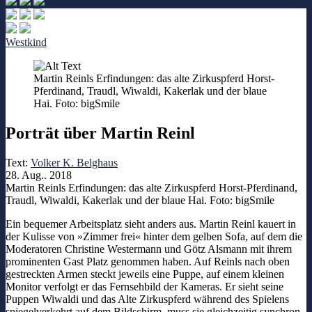
Westkind
Martin Reinls Erfindungen: das alte Zirkuspferd Horst-
Pferdinand, Traudl, Wiwaldi, Kakerlak und der blaue
Hai. Foto: bigSmile
Porträt über Martin Reinl
Text:
Volker K. Belghaus
28. Aug.. 2018
Martin Reinls Erfindungen: das alte Zirkuspferd Horst-Pferdinand,
Traudl, Wiwaldi, Kakerlak und der blaue Hai. Foto: bigSmile
Ein bequemer Arbeitsplatz sieht anders aus. Martin Reinl kauert in
der Kulisse von »Zimmer frei« hinter dem gelben Sofa, auf dem die
Moderatoren Christine Westermann und Götz Alsmann mit ihrem
prominenten Gast Platz genommen haben. Auf Reinls nach oben
gestreckten Armen steckt jeweils eine Puppe, auf einem kleinen
Monitor verfolgt er das Fernsehbild der Kameras. Er sieht seine
Puppen Wiwaldi und das Alte Zirkuspferd während des Spielens
spiegelverkehrt auf dem Bildschirm, muss sie gleichzeitig synchron