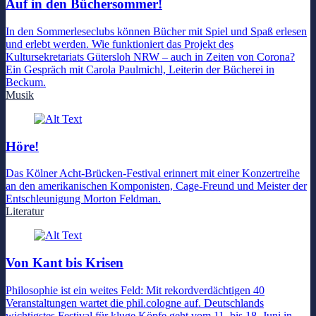
Auf in den Büchersommer!
In den Sommerleseclubs können Bücher mit Spiel und Spaß erlesen
und erlebt werden. Wie funktioniert das Projekt des
Kultursekretariats Gütersloh NRW – auch in Zeiten von Corona?
Ein Gespräch mit Carola Paulmichl, Leiterin der Bücherei in
Beckum.
Musik
Höre!
Das Kölner Acht-Brücken-Festival erinnert mit einer Konzertreihe
an den amerikanischen Komponisten, Cage-Freund und Meister der
Entschleunigung Morton Feldman.
Literatur
Von Kant bis Krisen
Philosophie ist ein weites Feld: Mit rekordverdächtigen 40
Veranstaltungen wartet die phil.cologne auf. Deutschlands
wichtigstes Festival für kluge Köpfe geht vom 11. bis 18. Juni in