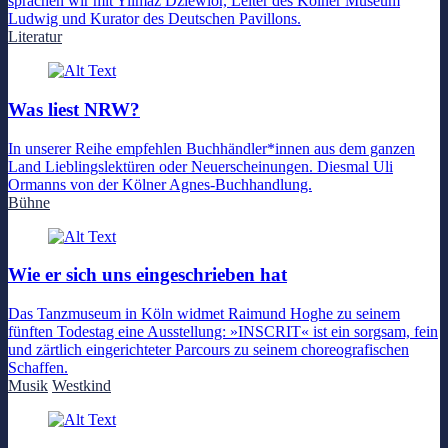
sprachen wir mit Yilmaz Dziewior, Leiter des Kölner Museum
Ludwig und Kurator des Deutschen Pavillons.
Literatur
Was liest NRW?
In unserer Reihe empfehlen Buchhändler*innen aus dem ganzen
Land Lieblingslektüren oder Neuerscheinungen. Diesmal Uli
Ormanns von der Kölner Agnes-Buchhandlung.
Bühne
Wie er sich uns eingeschrieben hat
Das Tanzmuseum in Köln widmet Raimund Hoghe zu seinem
fünften Todestag eine Ausstellung: »INSCRIT« ist ein sorgsam, fein
und zärtlich eingerichteter Parcours zu seinem choreografischen
Schaffen.
Musik
Westkind