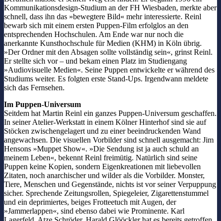
Kommunikationsdesign-Studium an der FH Wiesbaden, merkte aber
schnell, dass ihn das »bewegtere Bild« mehr interessierte. Reinl
bewarb sich mit einem ersten Puppen-Film erfolglos an den
entsprechenden Hochschulen. Am Ende war nur noch die
anerkannte Kunsthochschule für Medien (KHM) in Köln übrig.
»Der Ordner mit den Absagen sollte vollständig sein«, grinst Reinl.
Er stellte sich vor – und bekam einen Platz im Studiengang
»Audiovisuelle Medien«. Seine Puppen entwickelte er während des
Studiums weiter. Es folgten erste Stand-Ups. Irgendwann meldete
sich das Fernsehen.
Im Puppen-Universum
Seitdem hat Martin Reinl ein ganzes Puppen-Universum geschaffen.
In seiner Atelier-Werkstatt in einem Kölner Hinterhof sind sie auf
Stöcken zwischengelagert und zu einer beeindruckenden Wand
angewachsen. Die visuellen Vorbilder sind schnell ausgemacht: Jim
Hensons »Muppet Show«. »Die Sendung ist ja auch schuld an
meinem Leben«, bekennt Reinl freimütig. Natürlich sind seine
Puppen keine Kopien, sondern Eigenkreationen mit liebevollen
Zitaten, noch anarchischer und wilder als die Vorbilder. Monster,
Tiere, Menschen und Gegenstände, nichts ist vor seiner Verpuppung
sicher. Sprechende Zeitungsrollen, Spiegeleier, Zigarettenstummel
und ein deprimiertes, beiges Frotteetuch mit Augen, der
»Jammerlappen«, sind ebenso dabei wie Prominente. Karl
Lagerfeld, Atze Schröder, Harald Glööckler hat es bereits getroffen,