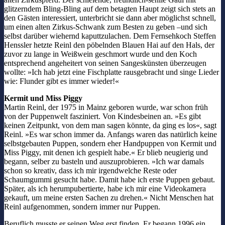
glitzerndem Bling-Bling auf dem betagten Haupt zeigt sich stets an
den Gästen interessiert, unterbricht sie dann aber möglichst schnell,
um einen alten Zirkus-Schwank zum Besten zu geben –und sich
selbst darüber wiehernd kaputtzulachen. Dem Fernsehkoch Steffen
Henssler hetzte Reinl den pöbelnden Blauen Hai auf den Hals, der
zuvor zu lange in Weißwein geschmort wurde und den Koch
entsprechend angeheitert von seinen Sangeskünsten überzeugen
wollte: »Ich hab jetzt eine Fischplatte rausgebracht und singe Lieder
wie: Flunder gibt es immer wieder!«
Kermit und Miss Piggy
Martin Reinl, der 1975 in Mainz geboren wurde, war schon früh
von der Puppenwelt fasziniert. Von Kindesbeinen an. »Es gibt
keinen Zeitpunkt, von dem man sagen könnte, da ging es los«, sagt
Reinl. »Es war schon immer da. Anfangs waren das natürlich keine
selbstgebauten Puppen, sondern eher Handpuppen von Kermit und
Miss Piggy, mit denen ich gespielt habe.« Er blieb neugierig und
begann, selber zu basteln und auszuprobieren. »Ich war damals
schon so kreativ, dass ich mir irgendwelche Reste oder
Schaumgummi gesucht habe. Damit habe ich erste Puppen gebaut.
Später, als ich herumpubertierte, habe ich mir eine Videokamera
gekauft, um meine ersten Sachen zu drehen.« Nicht Menschen hat
Reinl aufgenommen, sondern immer nur Puppen.
Beruflich musste er seinen Weg erst finden. Er begann 1996 ein