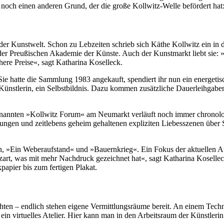
 noch einen anderen Grund, der die große Kollwitz-Welle befördert hat:
 der Kunstwelt. Schon zu Lebzeiten schrieb sich Käthe Kollwitz ein in 
n der Preußischen Akademie der Künste. Auch der Kunstmarkt liebt sie:
here Preise«, sagt Katharina Koselleck.
ie hatte die Sammlung 1983 angekauft, spendiert ihr nun ein energetis
 Künstlerin, ein Selbstbildnis. Dazu kommen zusätzliche Dauerleihga
enannten »Kollwitz Forum« am Neumarkt verläuft noch immer chronol
ngen und zeitlebens geheim gehaltenen expliziten Liebesszenen über S
, »Ein Weberaufstand« und »Bauernkrieg«. Ein Fokus der aktuellen Au
 zart, was mit mehr Nachdruck gezeichnet hat«, sagt Katharina Koselle
apier bis zum fertigen Plakat.
hten – endlich stehen eigene Vermittlungsräume bereit. An einem Tec
ein virtuelles Atelier. Hier kann man in den Arbeitsraum der Künstlerin