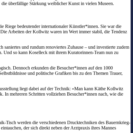
 die überfällige Stärkung weiblicher Kunst in vielen Museen.
die Riege bedeutender internationaler Künstler*innen. Sie war die
 »Die Arbeiten der Kollwitz waren im Wert immer stabil, die Tendenz
ch saniertes und rundum renoviertes Zuhause – und investierte zudem
ben. Und so kann Koselleck mit ihrem Kuratorinnen-Team nun zu
ogisch. Dennoch erkunden die Besucher*innen auf den 1000
elbstbildnisse und politische Grafiken bis zu den Themen Trauer,
sstellung liegt dabei auf der Technik: »Man kann Käthe Kollwitz
ck. In mehreren Schritten vollziehen Besucher*innen nach, wie die
hnik-Tisch werden die verschiedenen Drucktechniken des Bauernkrieg-
 eintauchen, der sich direkt neben der Arztpraxis ihres Mannes