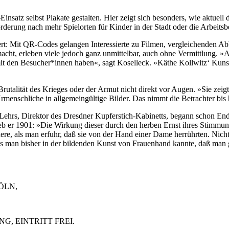
nsatz selbst Plakate gestalten. Hier zeigt sich besonders, wie aktuell 
rderung nach mehr Spielorten für Kinder in der Stadt oder die Arbeitsbe
tert: Mit QR-Codes gelangen Interessierte zu Filmen, vergleichenden A
acht, erleben viele jedoch ganz unmittelbar, auch ohne Vermittlung. »A
 mit den Besucher*innen haben«, sagt Koselleck. »Käthe Kollwitz‘ Kuns
utalität des Krieges oder der Armut nicht direkt vor Augen. »Sie zei
rmenschliche in allgemeingültige Bilder. Das nimmt die Betrachter bis 
ehrs, Direktor des Dresdner Kupferstich-Kabinetts, begann schon Ende
hrieb er 1901: »Die Wirkung dieser durch den herben Ernst ihres Stimm
re, als man erfuhr, daß sie von der Hand einer Dame herrührten. Nicht a
s man bisher in der bildenden Kunst von Frauenhand kannte, daß man 
ÖLN,
G, EINTRITT FREI.