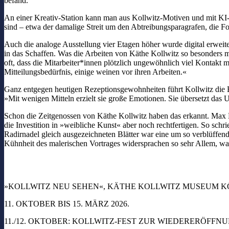
befand.
An einer Kreativ-Station kann man aus Kollwitz-Motiven und mit KI-Ei
sind – etwa der damalige Streit um den Abtreibungsparagrafen, die Fo
Auch die analoge Ausstellung vier Etagen höher wurde digital erwei
in das Schaffen. Was die Arbeiten von Käthe Kollwitz so besonders m
oft, dass die Mitarbeiter*innen plötzlich ungewöhnlich viel Kontakt
Mitteilungsbedürfnis, einige weinen vor ihren Arbeiten.«
Ganz entgegen heutigen Rezeptionsgewohnheiten führt Kollwitz die Br
»Mit wenigen Mitteln erzielt sie große Emotionen. Sie übersetzt das U
Schon die Zeitgenossen von Käthe Kollwitz haben das erkannt. Max L
die Investition in »weibliche Kunst« aber noch rechtfertigen. So sc
Radirnadel gleich ausgezeichneten Blätter war eine um so verblüffende
Kühnheit des malerischen Vortrages widersprachen so sehr Allem, wa
»KOLLWITZ NEU SEHEN«, KÄTHE KOLLWITZ MUSEUM K
11. OKTOBER BIS 15. MÄRZ 2026.
11./12. OKTOBER: KOLLWITZ-FEST ZUR WIEDERERÖFFNUN