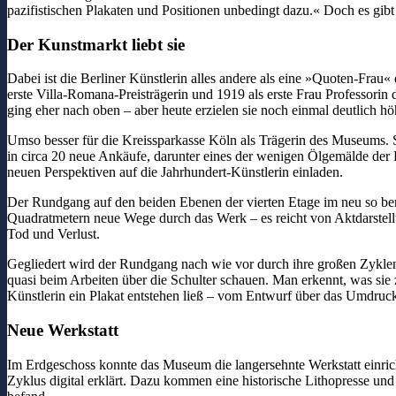
pazifistischen Plakaten und Positionen unbedingt dazu.« Doch es gibt
Der Kunstmarkt liebt sie
Dabei ist die Berliner Künstlerin alles andere als eine »Quoten-Frau«
erste Villa-Romana-Preisträgerin und 1919 als erste Frau Professori
ging eher nach oben – aber heute erzielen sie noch einmal deutlich hö
Umso besser für die Kreissparkasse Köln als Trägerin des Museums. S
in circa 20 neue Ankäufe, darunter eines der wenigen Ölgemälde der
neuen Perspektiven auf die Jahrhundert-Künstlerin einladen.
Der Rundgang auf den beiden Ebenen der vierten Etage im neu so b
Quadratmetern neue Wege durch das Werk – es reicht von Aktdarstellu
Tod und Verlust.
Gegliedert wird der Rundgang nach wie vor durch ihre großen Zyklen
quasi beim Arbeiten über die Schulter schauen. Man erkennt, was sie
Künstlerin ein Plakat entstehen ließ – vom Entwurf über das Umdruckp
Neue Werkstatt
Im Erdgeschoss konnte das Museum die langersehnte Werkstatt einric
Zyklus digital erklärt. Dazu kommen eine historische Lithopresse und 