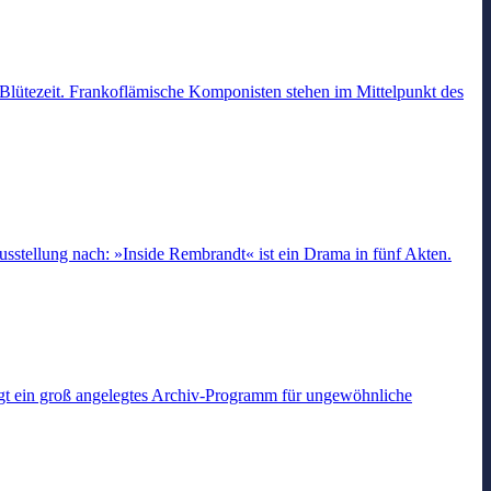
 Blütezeit. Frankoflämische Komponisten stehen im Mittelpunkt des
sstellung nach: »Inside Rembrandt« ist ein Drama in fünf Akten.
sorgt ein groß angelegtes Archiv-Programm für ungewöhnliche