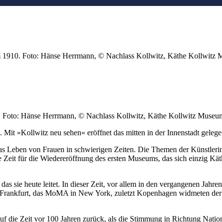
, um 1910. Foto: Hänse Herrmann, © Nachlass Kollwitz, Käthe Kollwit
910. Foto: Hänse Herrmann, © Nachlass Kollwitz, Käthe Kollwitz Muse
 Mit »Kollwitz neu sehen« eröffnet das mitten in der Innenstadt gele
das Leben von Frauen in schwierigen Zeiten. Die Themen der Künstleri
te Zeit für die Wiedereröffnung des ersten Museums, das sich einzig 
s sie heute leitet. In dieser Zeit, vor allem in den vergangenen Jahren,
l in Frankfurt, das MoMA in New York, zuletzt Kopenhagen widmeten der
f die Zeit vor 100 Jahren zurück, als die Stimmung in Richtung Nation