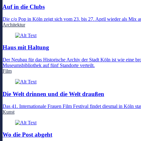
Auf in die Clubs
Die c/o Pop in Köln zeigt sich vom 23. bis 27. April wieder als Mix
Architektur
Haus mit Haltung
Der Neubau für das Historische Archiv der Stadt Köln ist wie eine b
Museumsbibliothek auf fünf Standorte verteilt.
Film
Die Welt drinnen und die Welt draußen
Das 41. Internationale Frauen Film Festival findet diesmal in Köln 
Kunst
Wo die Post abgeht