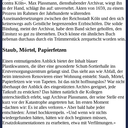
contra Köln«. Max Plassmann, diensthabender Archivar, wiegt ihn
in der Hand, schlägt ihn auf: unversehrt. Akten von 1659, zu einem
Prozess im Rahmen der Jahrhunderte währenden
Auseinandersetzungen zwischen der Reichsstadt Köln und den sich
keineswegs aufs Geistliche begrenzenden Erzbischöfen. Die solide
Bindung, meint der Archivar, habe dem Band sicher geholfen, den
Einsturz so gut zu überstehen. Doch könne ein ähnliches Buch
nebenan durchaus durch ein Trümmerstück zerquetscht worden sein.
Staub, Mörtel, Papierfetzen
Einen entmutigenden Anblick bietet der Inhalt blauer
Plastikwannen, die über eine gesonderte Schutt-Sortierhalle ins
Erstversorgungszentrum gelangt sind. Das sieht aus wie Abfall, der
beim intensiven Renovieren einer Wohnung entsteht: Staub, Mörtel,
Papierfetzen wie von Tapeten. Ist das nicht hoffnungslos? War nicht
überhaupt der Anblick des eingestürzten Archivs geeignet, jede
Tatkraft zu ersticken? Das hätten natürlich die Kollegen
unterschiedlich erlebt, sagt Archivar Plassmann, der seine Stelle erst
kurz vor der Katastrophe angetreten hat. Im ersten Moment
»dachten wir: Es ist alles verloren.« Aber bald habe jeder
entschieden: Ärmel hochkrempeln. »Und wenn wir nichts
wiedergefunden hätten, hätten wir doch beginnen müssen,
Ersatzdokumentationen zu erarbeiten, etwa mit Verfilmungen.«