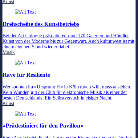
Kunst
Drehscheibe des Kunstbetriebs
Bei der Art Cologne präsentieren rund 170 Galerien und Händler
Kunst von der Moderne bis zur Gegenwart. Auch kultur.west ist mit
einem eigenen Stand wieder dabei.
Musik
Rave für Resiliente
Wer spontan im »Ursprung Fi« in Köln raven will, muss anstehen.
Kein Wunder, gilt der Club für elektronische Musik als einer der
besten Deutschlands. Ein Selbstversuch in eisiger Nacht.
Kunst
»Prädestiniert für den Pavillon«
Ende April startet die 59. Ausgabe der Biennale di Venezia. Vorher