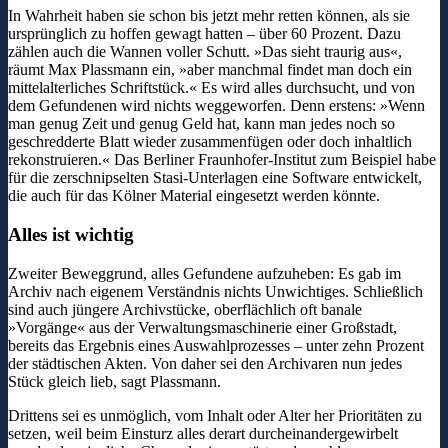
In Wahrheit haben sie schon bis jetzt mehr retten können, als sie
ursprünglich zu hoffen gewagt hatten – über 60 Prozent. Dazu
zählen auch die Wannen voller Schutt. »Das sieht traurig aus«,
räumt Max Plassmann ein, »aber manchmal findet man doch ein
mittelalterliches Schriftstück.« Es wird alles durchsucht, und von
dem Gefundenen wird nichts weggeworfen. Denn erstens: »Wenn
man genug Zeit und genug Geld hat, kann man jedes noch so
geschredderte Blatt wieder zusammenfügen oder doch inhaltlich
rekonstruieren.« Das Berliner Fraunhofer-Institut zum Beispiel habe
für die zerschnipselten Stasi-Unterlagen eine Software entwickelt,
die auch für das Kölner Material eingesetzt werden könnte.
Alles ist wichtig
Zweiter Beweggrund, alles Gefundene aufzuheben: Es gab im
Archiv nach eigenem Verständnis nichts Unwichtiges. Schließlich
sind auch jüngere Archivstücke, oberflächlich oft banale
»Vorgänge« aus der Verwaltungsmaschinerie einer Großstadt,
bereits das Ergebnis eines Auswahlprozesses – unter zehn Prozent
der städtischen Akten. Von daher sei den Archivaren nun jedes
Stück gleich lieb, sagt Plassmann.
Drittens sei es unmöglich, vom Inhalt oder Alter her Prioritäten zu
setzen, weil beim Einsturz alles derart durcheinandergewirbelt