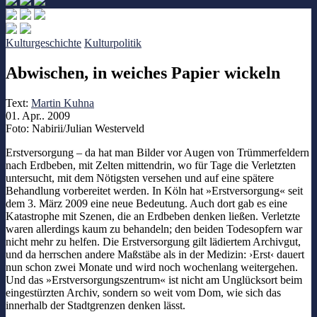
Kulturgeschichte
Kulturpolitik
Abwischen, in weiches Papier wickeln
Text:
Martin Kuhna
01. Apr.. 2009
Foto: Nabirii/Julian Westerveld
Erstversorgung – da hat man Bilder vor Augen von Trümmerfeldern
nach Erdbeben, mit Zelten mittendrin, wo für Tage die Verletzten
untersucht, mit dem Nötigsten versehen und auf eine spätere
Behandlung vorbereitet werden. In Köln hat »Erstversorgung« seit
dem 3. März 2009 eine neue Bedeutung. Auch dort gab es eine
Katastrophe mit Szenen, die an Erdbeben denken ließen. Verletzte
waren allerdings kaum zu behandeln; den beiden Todesopfern war
nicht mehr zu helfen. Die Erstversorgung gilt lädiertem Archivgut,
und da herrschen andere Maßstäbe als in der Medizin: ›Erst‹ dauert
nun schon zwei Monate und wird noch wochenlang weitergehen.
Und das »Erstversorgungszentrum« ist nicht am Unglücksort beim
eingestürzten Archiv, sondern so weit vom Dom, wie sich das
innerhalb der Stadtgrenzen denken lässt.