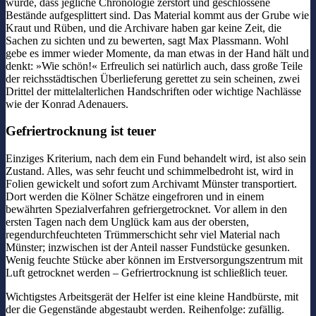
wurde, dass jegliche Chronologie zerstört und geschlossene
Bestände aufgesplittert sind. Das Material kommt aus der Grube wie
Kraut und Rüben, und die Archivare haben gar keine Zeit, die
Sachen zu sichten und zu bewerten, sagt Max Plassmann. Wohl
gebe es immer wieder Momente, da man etwas in der Hand hält und
denkt: »Wie schön!« Erfreulich sei natürlich auch, dass große Teile
der reichsstädtischen Überlieferung gerettet zu sein scheinen, zwei
Drittel der mittelalterlichen Handschriften oder wichtige Nachlässe
wie der Konrad Adenauers.
Gefriertrocknung ist teuer
Einziges Kriterium, nach dem ein Fund behandelt wird, ist also sein
Zustand. Alles, was sehr feucht und schimmelbedroht ist, wird in
Folien gewickelt und sofort zum Archivamt Münster transportiert.
Dort werden die Kölner Schätze eingefroren und in einem
bewährten Spezialverfahren gefriergetrocknet. Vor allem in den
ersten Tagen nach dem Unglück kam aus der obersten,
regendurchfeuchteten Trümmerschicht sehr viel Material nach
Münster; inzwischen ist der Anteil nasser Fundstücke gesunken.
Wenig feuchte Stücke aber können im Erstversorgungszentrum mit
Luft getrocknet werden – Gefriertrocknung ist schließlich teuer.
Wichtigstes Arbeitsgerät der Helfer ist eine kleine Handbürste, mit
der die Gegenstände abgestaubt werden. Reihenfolge: zufällig.