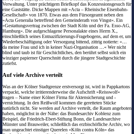
Verwaltung. Unter prächtigem Briefkopf das Konzessionsgesuch für
eine Gaststätte. Dicke Mappen mit »Acta – Rheinische Eisenbahn-
Gesellschaft« von 1870. Etwas aus dem Fürsorgeamt neben den
»Acta Generalia betreffend den Gemeinderath von Vingst«. Ein
»Gestattungsvertrag zwischen der Stadt Köln und der Fa. Esso-AG,
Hamburg«. Die aufgeschlagene Personalakte eines Herrn X.,
einschließlich seines Entnazifizierungs-Fragebogens, auf dem er, um
Wiederbeschäftigung oder Versorgung bittend, zittrig notierte: »…
da meine Frau und ich in keiner Nazi-Organisation …« Wer nicht
blind und taub ist für Geschichtliches, den berührt selbst solch ein
winziger papierner Querschnitt durch die jüngere Stadtgeschichte
zutiefst.
Auf viele Archive verteilt
Was an der Kölner Stadtgrenze erstversorgt ist, wird in Pappkartons
verpackt, welche irritierenderweise die Aufschrift »Reisswolf«
tragen – Name einer Kölner Firma für Aktensicherung und -
vernichtung. In den Reißwolf kommen die geretteten Stücke
natürlich nicht. Sie werden auf Archive verteilt, die Raum angeboten
haben, möglichst in der Nähe: das Bundesarchiv Koblenz zum
Beispiel, die Friedrich-Ebert-Stiftung Bonn, die Landesarchive
Münster und Brauweiler, schließlich das erzbischöfliche Archiv, wo
man ungeachtet einstiger Querelen »Köln contra Köln« das