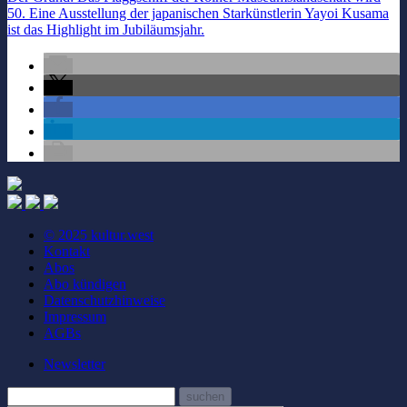
50. Eine Ausstellung der japanischen Starkünstlerin Yayoi Kusama
ist das Highlight im Jubiläumsjahr.
© 2025 kultur.west
Kontakt
Abos
Abo kündigen
Datenschutzhinweise
Impressum
AGBs
Newsletter