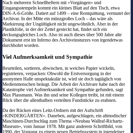
Nach mehreren Schnellheftern mit »Vorgängen« und
Eingangsstempeln kommt ein kleines Blatt auf den Tisch, etwa
DIN-A-6-Größe. Datiert auf 1499 – eine Rentquittung, vermutet der
Archivar. In der Mitte ein münzgroßes Loch – das wäre als
Markierung der Ungültigkeit nicht ungewöhnlich. Aber in der
Plastikfolie, in der der Zettel gesteckt hat, findet sich ein
deckungsgleiches Loch. Also ist auch dieses über 500 Jahre alte
Dokument erst im Inferno des Archiveinsturzes von irgendetwas
durchbohrt worden.
Viel Aufmerksamkeit und Sympathie
Beurteilen, sortieren, abwischen, in weiches Papier wickeln,
registrieren, verpacken: Obwohl die Erstversorgung in der
anonymen Halle unspektakulär ist, wird sie doch tagtäglich von
Medienmenschen beäugt. Die Arbeit der Archivare habe nach der
Katastrophe viel Aufmerksamkeit und Sympathie gefunden, sagt
Max Plassmann. Was ihn und seine Kollegen treibt, ist mit einem
Blick über die allenthalben verteilten Fundstücke zu erahnen.
Da der Rücken eines Leitz-Ordners mit der Aufschrift
»KINDERGÄRTEN«. Daneben, aufgeschlagen, ein altmodischer
Maschinen-Durchschlag zum Thema »Neubau Wallraf-Richartz-
Museum«, vom Januar 1978. Mit ganz anderem Schriftbild, von
1990, der Vorgang zu einem neuen Betriebssystem in irgendeiner