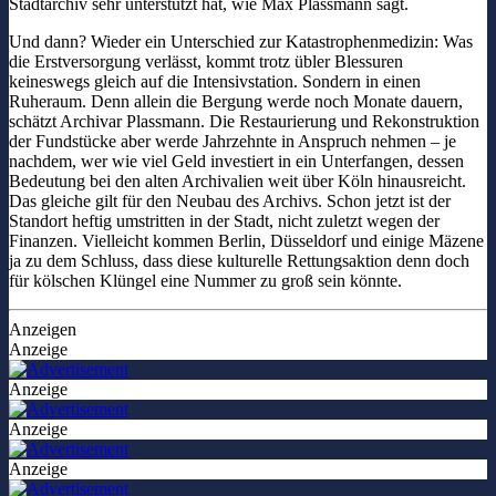
Stadtarchiv sehr unterstützt hat, wie Max Plassmann sagt.
Und dann? Wieder ein Unterschied zur Katastrophenmedizin: Was
die Erstversorgung verlässt, kommt trotz übler Blessuren
keineswegs gleich auf die Intensivstation. Sondern in einen
Ruheraum. Denn allein die Bergung werde noch Monate dauern,
schätzt Archivar Plassmann. Die Restaurierung und Rekonstruktion
der Fundstücke aber werde Jahrzehnte in Anspruch nehmen – je
nachdem, wer wie viel Geld investiert in ein Unterfangen, dessen
Bedeutung bei den alten Archivalien weit über Köln hinausreicht.
Das gleiche gilt für den Neubau des Archivs. Schon jetzt ist der
Standort heftig umstritten in der Stadt, nicht zuletzt wegen der
Finanzen. Vielleicht kommen Berlin, Düsseldorf und einige Mäzene
ja zu dem Schluss, dass diese kulturelle Rettungsaktion denn doch
für kölschen Klüngel eine Nummer zu groß sein könnte.
Anzeigen
Anzeige
Anzeige
Anzeige
Anzeige