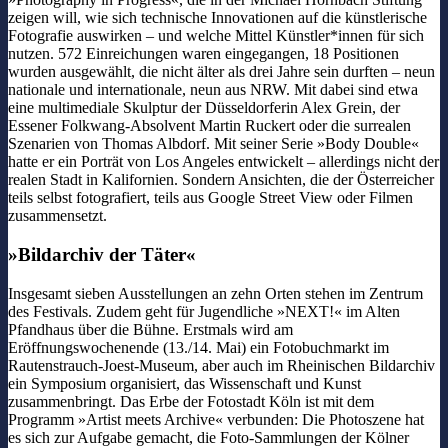
zeigen will, wie sich technische Innovationen auf die künstlerische
Fotografie auswirken – und welche Mittel Künstler*innen für sich
nutzen. 572 Einreichungen waren eingegangen, 18 Positionen
wurden ausgewählt, die nicht älter als drei Jahre sein durften – neun
nationale und internationale, neun aus NRW. Mit dabei sind etwa
eine multimediale Skulptur der Düsseldorferin Alex Grein, der
Essener Folkwang-Absolvent Martin Ruckert oder die surrealen
Szenarien von Thomas Albdorf. Mit seiner Serie »Body Double«
hatte er ein Porträt von Los Angeles entwickelt – allerdings nicht der
realen Stadt in Kalifornien. Sondern Ansichten, die der Österreicher
teils selbst fotografiert, teils aus Google Street View oder Filmen
zusammensetzt.
»Bildarchiv der Täter«
Insgesamt sieben Ausstellungen an zehn Orten stehen im Zentrum
des Festivals. Zudem geht für Jugendliche »NEXT!« im Alten
Pfandhaus über die Bühne. Erstmals wird am
Eröffnungswochenende (13./14. Mai) ein Fotobuchmarkt im
Rautenstrauch-Joest-Museum, aber auch im Rheinischen Bildarchiv
ein Symposium organisiert, das Wissenschaft und Kunst
zusammenbringt. Das Erbe der Fotostadt Köln ist mit dem
Programm »Artist meets Archive« verbunden: Die Photoszene hat
es sich zur Aufgabe gemacht, die Foto-Sammlungen der Kölner