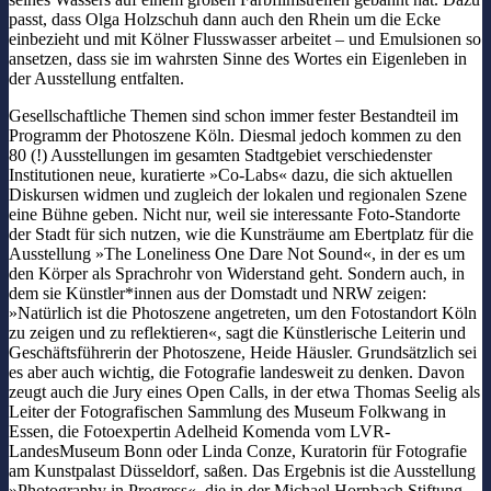
passt, dass Olga Holzschuh dann auch den Rhein um die Ecke
einbezieht und mit Kölner Flusswasser arbeitet – und Emulsionen so
ansetzen, dass sie im wahrsten Sinne des Wortes ein Eigenleben in
der Ausstellung entfalten.
Gesellschaftliche Themen sind schon immer fester Bestandteil im
Programm der Photoszene Köln. Diesmal jedoch kommen zu den
80 (!) Ausstellungen im gesamten Stadtgebiet verschiedenster
Institutionen neue, kuratierte »Co-Labs« dazu, die sich aktuellen
Diskursen widmen und zugleich der lokalen und regionalen Szene
eine Bühne geben. Nicht nur, weil sie interessante Foto-Standorte
der Stadt für sich nutzen, wie die Kunsträume am Ebertplatz für die
Ausstellung »The Loneliness One Dare Not Sound«, in der es um
den Körper als Sprachrohr von Widerstand geht. Sondern auch, in
dem sie Künstler*innen aus der Domstadt und NRW zeigen:
»Natürlich ist die Photoszene angetreten, um den Fotostandort Köln
zu zeigen und zu reflektieren«, sagt die Künstlerische Leiterin und
Geschäftsführerin der Photoszene, Heide Häusler. Grundsätzlich sei
es aber auch wichtig, die Fotografie landesweit zu denken. Davon
zeugt auch die Jury eines Open Calls, in der etwa Thomas Seelig als
Leiter der Fotografischen Sammlung des Museum Folkwang in
Essen, die Fotoexpertin Adelheid Komenda vom LVR-
LandesMuseum Bonn oder Linda Conze, Kuratorin für Fotografie
am Kunstpalast Düsseldorf, saßen. Das Ergebnis ist die Ausstellung
»Photography in Progress«, die in der Michael Hornbach Stiftung