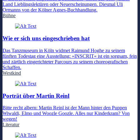
Land Lieblingslektüren oder Neuerscheinungen. Diesmal Uli
Ormanns von der Kölner Agnes-Buchhandlung.
Bühne
Wie er sich uns eingeschrieben hat
Das Tanzmuseum in Köln widmet Raimund Hoghe zu seinem
fünften Todestag eine Ausstellung: »INSCRIT« ist ein sorgsam, fein
und zärtlich eingerichteter Parcours zu seinem choreografischen
Schaffen.
Westkind
Porträt über Martin Reinl
Bitte recht albern: Martin Reinl ist der Mann hinter den Puppen
Wiwaldi, Elmo und Woozle Goozle. Alles nur Kinderkram? Von
wegen!
Literatur