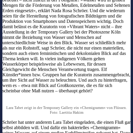
Mengen für die Förderung von Metallen, Edelmetallen und Seltenen
Erden eingesetzt«, erklärt Nada Rosa Schröer. Und die wiederum
seien für die Herstellung von fotografischen Bildträgern und die
Produktion von Smartphones und Datenspeichern wichtig. Doch
damit belässt es die Kuratorin von »Vibrant Waters« nicht – ihre
Ausstellung in der Temporary Gallery bei der Photoszene Köln
nimmt die Beziehung von Wasser und Menschen auf
unterschiedlichste Weise in den Blick. Wasser sei schließlich mehr
als nur ein Rohstoff, sagt Schröer, die nicht nur einen materiellen,
sondern auch einen feministischen und dekolonialen Blick auf das
Thema lenken will. In vielen indigenen Völkern gelten
Wasserkörper beispielsweise als Lebewesen, für dessen
Gleichgewicht die Menschen Verantwortung tragen. Elf
Künstler*innen bzw. Gruppen hat die Kuratorin zusammengebracht,
um ihre Sicht auf Wasser zu beleuchten. Und auch zu hinterfragen,
wem es – etwa mit Blick auf Großkonzerne, die es für sich
scheinbar ohne Maß nutzen – überhaupt gehört?
Lara Tabet zeigt in der Temporary Gallery ein »Chemigramm« von Flüssen.
Foto: Laetitia Hakim
Schröer hat unter anderem Lara Tabet eingeladen, die einen Fluß gar
selbst abbilden will. Und dafür ein bakterielles »Chemigramm«
seines Wassers auf einem großen Farbfilmstreifen gebannt hat. Dazu