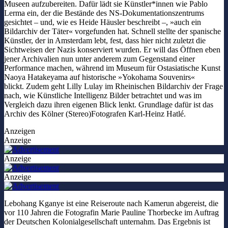
Museen aufzubereiten. Dafür lädt sie Künstler*innen wie Pablo
Lerma ein, der die Bestände des NS-Dokumentationszentrums
gesichtet – und, wie es Heide Häusler beschreibt –, »auch ein
Bildarchiv der Täter« vorgefunden hat. Schnell stellte der spanische
Künstler, der in Amsterdam lebt, fest, dass hier nicht zuletzt die
Sichtweisen der Nazis konserviert wurden. Er will das Öffnen eben
jener Archivalien nun unter anderem zum Gegenstand einer
Performance machen, während im Museum für Ostasiatische Kunst
Naoya Hatakeyama auf historische »Yokohama Souvenirs«
blickt. Zudem geht Lilly Lulay im Rheinischen Bildarchiv der Frage
nach, wie Künstliche Intelligenz Bilder betrachtet und was im
Vergleich dazu ihren eigenen Blick lenkt. Grundlage dafür ist das
Archiv des Kölner (Stereo)Fotografen Karl-Heinz Hatlé.
Anzeigen
Anzeige
Anzeige
Anzeige
Lebohang Kganye ist eine Reiseroute nach Kamerun abgereist, die
vor 110 Jahren die Fotografin Marie Pauline Thorbecke im Auftrag
der Deutschen Kolonialgesellschaft unternahm. Das Ergebnis ist