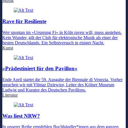
Musik
Rave für Resiliente
Wer spontan im »Ursprung Fi« in Köln raven will, muss anstehen.
Kein Wunder, gilt der Club für elektronische Musik als einer der
besten Deutschlands. Ein Selbstversuch in eisiger Nacht.
Kunst
»Prädestiniert für den Pavillon«
Ende April startet die 59. Ausgabe der Biennale di Venezia. Vorher
sprachen wir mit Yilmaz Dziewior, Leiter des Kölner Museum
Ludwig und Kurator des Deutschen Pavillons.
Literatur
Was liest NRW?
In unserer Reihe empfehlen Buchhändler*innen aus dem ganzen