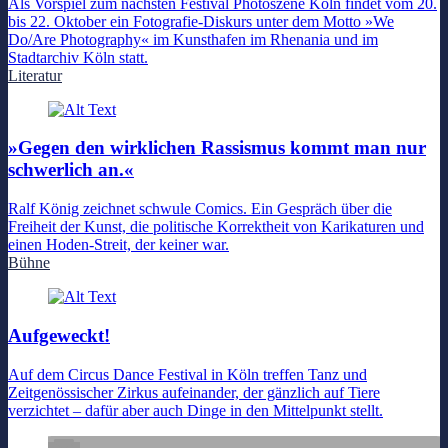
Als Vorspiel zum nächsten Festival Photoszene Köln findet vom 20.
bis 22. Oktober ein Fotografie-Diskurs unter dem Motto »We
Do/Are Photography« im Kunsthafen im Rhenania und im
Stadtarchiv Köln statt.
Literatur
»Gegen den wirklichen Rassismus kommt man nur
schwerlich an.«
Ralf König zeichnet schwule Comics. Ein Gespräch über die
Freiheit der Kunst, die politische Korrektheit von Karikaturen und
einen Hoden-Streit, der keiner war.
Bühne
Aufgeweckt!
Auf dem Circus Dance Festival in Köln treffen Tanz und
Zeitgenössischer Zirkus aufeinander, der gänzlich auf Tiere
verzichtet – dafür aber auch Dinge in den Mittelpunkt stellt.