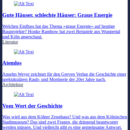
Gute Häuser, schlechte Häuser: Graue Energie
Welchen Einfluss hat das Thema »graue Energie« auf heutige
Bauprojekte? Honke Rambow hat zwei Beispiele aus Wuppertal
und Köln angeschaut.
Literatur
Atemlos
Anselm Weyer zeichnet für den Greven Verlag die Geschichte einer
spektakulären Raub- und Mordserie der 20er Jahre nach.
Architektur
Vom Wert der Geschichte
Was wird aus dem Kölner Zeughaus? Und was aus dem Kölnischen
Stadtmuseum? Das sind zwei Fragen, die dringend beantwortet
werden müssen. Und vielleicht gibt es eine gemeinsame Antwort.