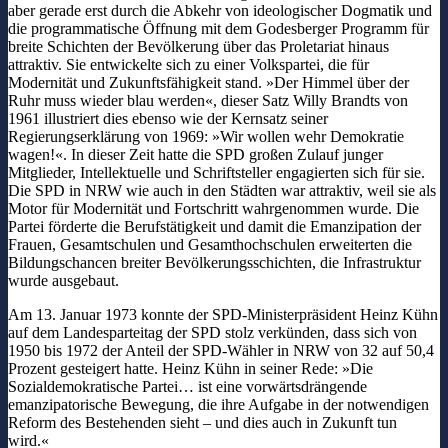
aber gerade erst durch die Abkehr von ideologischer Dogmatik und
die programmatische Öffnung mit dem Godesberger Programm für
breite Schichten der Bevölkerung über das Proletariat hinaus
attraktiv. Sie entwickelte sich zu einer Volkspartei, die für
Modernität und Zukunftsfähigkeit stand. »Der Himmel über der
Ruhr muss wieder blau werden«, dieser Satz Willy Brandts von
1961 illustriert dies ebenso wie der Kernsatz seiner
Regierungserklärung von 1969: »Wir wollen wehr Demokratie
wagen!«. In dieser Zeit hatte die SPD großen Zulauf junger
Mitglieder, Intellektuelle und Schriftsteller engagierten sich für sie.
Die SPD in NRW wie auch in den Städten war attraktiv, weil sie als
Motor für Modernität und Fortschritt wahrgenommen wurde. Die
Partei förderte die Berufstätigkeit und damit die Emanzipation der
Frauen, Gesamtschulen und Gesamthochschulen erweiterten die
Bildungschancen breiter Bevölkerungsschichten, die Infrastruktur
wurde ausgebaut.
Am 13. Januar 1973 konnte der SPD-Ministerpräsident Heinz Kühn
auf dem Landesparteitag der SPD stolz verkünden, dass sich von
1950 bis 1972 der Anteil der SPD-Wähler in NRW von 32 auf 50,4
Prozent gesteigert hatte. Heinz Kühn in seiner Rede: »Die
Sozialdemokratische Partei… ist eine vorwärtsdrängende
emanzipatorische Bewegung, die ihre Aufgabe in der notwendigen
Reform des Bestehenden sieht – und dies auch in Zukunft tun
wird.«