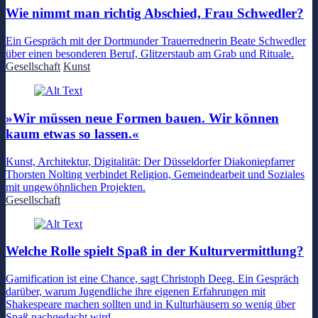
Wie nimmt man richtig Abschied, Frau Schwedler?
Ein Gespräch mit der Dortmunder Trauerrednerin Beate Schwedler
über einen besonderen Beruf, Glitzerstaub am Grab und Rituale.
Gesellschaft
Kunst
»Wir müssen neue Formen bauen. Wir können
kaum etwas so lassen.«
Kunst, Architektur, Digitalität: Der Düsseldorfer Diakoniepfarrer
Thorsten Nolting verbindet Religion, Gemeindearbeit und Soziales
mit ungewöhnlichen Projekten.
Gesellschaft
Welche Rolle spielt Spaß in der Kulturvermittlung?
Gamification ist eine Chance, sagt Christoph Deeg. Ein Gespräch
darüber, warum Jugendliche ihre eigenen Erfahrungen mit
Shakespeare machen sollten und in Kulturhäusern so wenig über
Spaß nachgedacht wird.