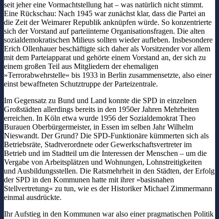
seit jeher eine Vormachtstellung hat – was natürlich nicht stimmt.
Eine Rückschau: Nach 1945 war zunächst klar, dass die Partei an
die Zeit der Weimarer Republik anknüpfen würde. So konzentrierte
sich der Vorstand auf parteiinterne Organisationsfragen. Die alten
sozialdemokratischen Milieus sollten wieder aufleben. Insbesondere
Erich Ollenhauer beschäftigte sich daher als Vorsitzender vor allem
mit dem Parteiapparat und gehörte einem Vorstand an, der sich zu
einem großen Teil aus Mitgliedern der ehemaligen
»Terrorabwehrstelle« bis 1933 in Berlin zusammensetzte, also einer
einst bewaffneten Schutztruppe der Parteizentrale.
Im Gegensatz zu Bund und Land konnte die SPD in einzelnen
Großstädten allerdings bereits in den 1950er Jahren Mehrheiten
erreichen. In Köln etwa wurde 1956 der Sozialdemokrat Theo
Burauen Oberbürgermeister, in Essen im selben Jahr Wilhelm
Nieswandt. Der Grund? Die SPD-Funktionäre kümmerten sich als
Betriebsräte, Stadtverordnete oder Gewerkschaftsvertreter im
Betrieb und im Stadtteil um die Interessen der Menschen – um die
Vergabe von Arbeitsplätzen und Wohnungen, Lohnstreitigkeiten
und Ausbildungsstellen. Die Ratsmehrheit in den Städten, der Erfolg
der SPD in den Kommunen hatte mit ihrer »basisnahen
Stellvertretung« zu tun, wie es der Historiker Michael Zimmermann
einmal ausdrückte.
Ihr Aufstieg in den Kommunen war also einer pragmatischen Politik