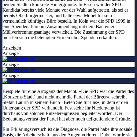
beiden Städten konkrete Hintergründe. In Essen war der SPD-
Kandidat bereits viele Monate vor der Wahl aufgetreten, als sei er
bereits Oberbürgermeister, und hatte etwa Möbel für sein
vermeintlich künftiges Büro bestellt. In Köln war die SPD 1999 in
eine Spendenaffäre im Zusammenhang mit dem Bau einer
Müllverbrennungsanlage verwickelt. Die Zustimmung der SPD
mussten sich die beteiligten Firmen über Spenden erkaufen.
Anzeigen
Anzeige
Anzeige
Anzeige
Beispiele für eine Arroganz der Macht. »Die SPD war die Partei des
‚Konzerns Stadt‘ und nicht mehr die Partei der Bürger«, schreibt
Stefan Laurin in seinem Buch »Beten Sie für uns«, in dem er den
Untergang der SPD verhandelt. Fest steht: Ihr Niedergang ist
durchaus von solchen Einzelereignissen begleitet worden. Der
Bedeutungsverlust der Partei hat aber noch tiefgreifendere Gründe.
Ein Erklärungsversuch ist die Diagnose, die Partei habe ihre soziale
Basis, die Arbeiterschaft, aus den Augen verloren. Dabei wurde sie