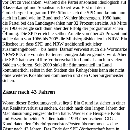
vor Ort zu verdanken, während die Partei ansonsten ideologisch auf
Klassenkampf und Sozialismus fixiert war. Erst mit dem
Godesberger Programm 1959 öffnete sich die SPD und konnte nun
auch im Land wie im Bund mehr Wähler überzeugen. 1950 hatte
die Partei bei den Landtagswahlen nur 32 Prozent erreicht. Ab Mitte
der 1960er zeigte sich dann aber der Erfolg der programmatischen
Öffnung: Die SPD erreichte seither Anteile von über 45 Prozent und
stellte dann von 1966 bis 2005 die Ministerpräsidenten in NRW. Ein
Klischee ist, dass SPD und NRW traditionell seit jeher
zusammengehören – bis heute. Darauf verweist auch die Wortmarke
NRWSPD, die von der Partei seit einigen Jahren genutzt wird. Aber
die SPD hat sowohl ihre Vorherrschaft im Land als auch in vielen
Städten verloren. Seit 2000 sinkt ihr Stimmenanteil im Land
kontinuierlich, selbst in den Städten des Ruhrgebiets kann sie nicht
ohne weiteres Koalitionen dominieren und den Oberbürgermeister
stellen.
Zäsur nach 43 Jahren
Woran dieser Bedeutungsverlust liegt? Ein Grund ist sicher in einer
Art Realitätsverlust zu suchen, der sich nach den langen Jahren der
Machtausübung eingeschlichen hatte. Wieder die Beispiele Köln
und Essen: In beiden Städten hatten 1999 überraschend CDU-
Kandidaten den Oberbürgermeister-Posten übernommen – eine
Zäsur nach 43 Jahren. Das Ende der SPD-Vorherrschaft hatte in