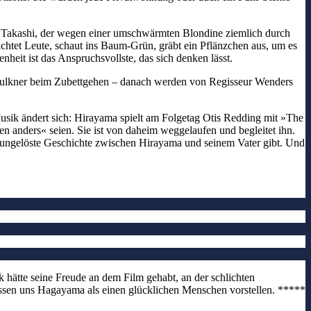
n Takashi, der wegen einer umschwärmten Blondine ziemlich durch
achtet Leute, schaut ins Baum-Grün, gräbt ein Pflänzchen aus, um es
heit ist das Anspruchsvollste, das sich denken lässt.
m Faulkner beim Zubettgehen – danach werden von Regisseur Wenders
Musik ändert sich: Hirayama spielt am Folgetag Otis Redding mit »The
n anders« seien. Sie ist von daheim weggelaufen und begleitet ihn.
 eine ungelöste Geschichte zwischen Hirayama und seinem Vater gibt. Und
 hätte seine Freude an dem Film gehabt, an der schlichten
müssen uns Hagayama als einen glücklichen Menschen vorstellen. *****