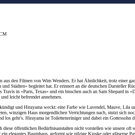
 DCM
en aus den Filmen von Wim Wenders. Er hat Ähnlichkeit, trotz einer g
d Städten« begleitet hat. Er erinnert an die deutschen Darsteller Rüd
s Travis in »Paris, Texas« und ein bisschen auch an Sam Shepard in
d und leicht befremdet annehmen.
ankündigt und Hirayama weckt: eine Farbe wie Lavendel, Mauve, Lila 
teten, winzigen Haus morgendlichen Verrichtungen nach, stutzt sich no
 und los geht’s. Hirayama ist Toilettenreiniger und dabei ein Gottessohn
diese öffentlichen Bedürfnisanstalten nicht vorstellen wie unsere oft sc
ür ein elegantes Baumhaus, geformt wie pilzige Kioske oder gläserne P