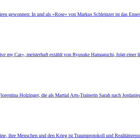
Bären gewonnen: In und als »Rose« von Markus Schleinzer ist das Ense
ive my Car«, meisterhaft erzählt von Ryusuke Hamaguchi, folgt einer 
ntina Holzinger, die als Martial Arts-Trainerin Sarah nach Jordanien 
ne, ihre Menschen und den Krieg ist Traumprotokoll und Realitätsrepo