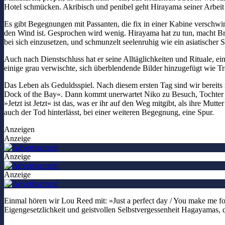
Hotel schmücken. Akribisch und penibel geht Hirayama seiner Arbeit 
Es gibt Begegnungen mit Passanten, die fix in einer Kabine verschw
den Wind ist. Gesprochen wird wenig. Hirayama hat zu tun, macht Brot
bei sich einzusetzen, und schmunzelt seelenruhig wie ein asiatischer
Auch nach Dienstschluss hat er seine Alltäglichkeiten und Rituale, 
einige grau verwischte, sich überblendende Bilder hinzugefügt wie 
Das Leben als Geduldsspiel. Nach diesem ersten Tag sind wir bereits 
Dock of the Bay«. Dann kommt unerwartet Niko zu Besuch, Tochter sein
»Jetzt ist Jetzt« ist das, was er ihr auf den Weg mitgibt, als ihre Mu
auch der Tod hinterlässt, bei einer weiteren Begegnung, eine Spur.
Anzeigen
Anzeige
Anzeige
Anzeige
Einmal hören wir Lou Reed mit: »Just a perfect day / You make me fo
Eigengesetzlichkeit und geistvollen Selbstvergessenheit Hagayamas, 