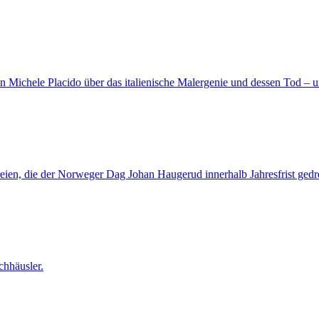
n Michele Placido über das italienische Malergenie und dessen Tod – 
ien, die der Norweger Dag Johan Haugerud innerhalb Jahresfrist gedre
chhäusler.