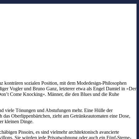
anz konträren sozialen Position, mit dem Modedesign-Philosophen
iger Vogler und Bruno Ganz, letzterer etwa als Engel Damiel in »Der
 »Don’t Come Knocking«. Männer, die den Blues und die Ruhe
und viele Tönungen und Abstufungen mehr. Eine Hülle der
ch das Oberlippenbärtchen, zieht am Getränkeautomaten eine Dose,
 der kleinen Dinge.
häbigen Pissoirs, es sind vielmehr architektonisch avancierte
avillons. Sie würden jede Privatwohnung oder auch ein Fünf-Sterne-