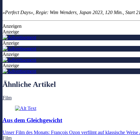
»Perfect Days«, Regie: Wim Wenders, Japan 2023, 120 Min., Start 
Anzeigen
Anzeige
Anzeige
Anzeige
Anzeige
Ähnliche Artikel
Film
Aus dem Gleichgewicht
Unser Film des Monats: François Ozon verfilmt auf klassische Wei
Film