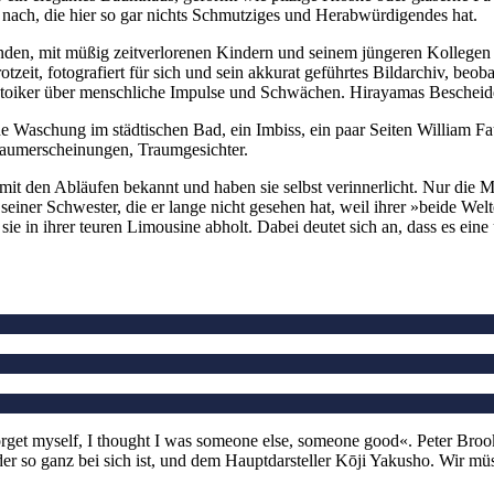
nach, die hier so gar nichts Schmutziges und Herabwürdigendes hat.
inden, mit müßig zeitverlorenen Kindern und seinem jüngeren Kollege
zeit, fotografiert für sich und sein akkurat geführtes Bildarchiv, beob
 Stoiker über menschliche Impulse und Schwächen. Hirayamas Bescheiden
eine Waschung im städtischen Bad, ein Imbiss, ein paar Seiten Willia
Traumerscheinungen, Traumgesichter.
mit den Abläufen bekannt und haben sie selbst verinnerlicht. Nur die 
er Schwester, die er lange nicht gesehen hat, weil ihrer »beide Welte
tter sie in ihrer teuren Limousine abholt. Dabei deutet sich an, dass es
rget myself, I thought I was someone else, someone good«. Peter Brook
der so ganz bei sich ist, und dem Hauptdarsteller Kōji Yakusho. Wir 