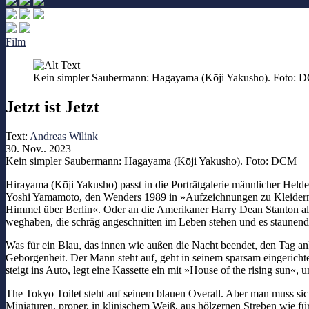
Film
Kein simpler Saubermann: Hagayama (Kōji Yakusho). Foto:
Jetzt ist Jetzt
Text:
Andreas Wilink
30. Nov.. 2023
Kein simpler Saubermann: Hagayama (Kōji Yakusho). Foto: DCM
Hirayama (Kōji Yakusho) passt in die Porträtgalerie männlicher Held
Yoshi Yamamoto, den Wenders 1989 in »Aufzeichnungen zu Kleidern un
Himmel über Berlin«. Oder an die Amerikaner Harry Dean Stanton al
weghaben, die schräg angeschnitten im Leben stehen und es staunen
Was für ein Blau, das innen wie außen die Nacht beendet, den Tag 
Geborgenheit. Der Mann steht auf, geht in seinem sparsam eingerich
steigt ins Auto, legt eine Kassette ein mit »House of the rising sun«,
The Tokyo Toilet steht auf seinem blauen Overall. Aber man muss sich 
Miniaturen, proper, in klinischem Weiß, aus hölzernen Streben wie f