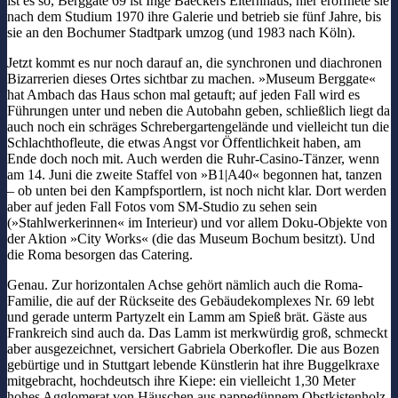
ist es so, Berggate 69 ist Inge Baeckers Elternhaus, hier eröffnete sie
nach dem Studium 1970 ihre Galerie und betrieb sie fünf Jahre, bis
sie an den Bochumer Stadtpark umzog (und 1983 nach Köln).
Jetzt kommt es nur noch darauf an, die synchronen und diachronen
Bizarrerien dieses Ortes sichtbar zu machen. »Museum Berggate«
hat Ambach das Haus schon mal getauft; auf jeden Fall wird es
Führungen unter und neben die Autobahn geben, schließlich liegt da
auch noch ein schräges Schrebergartengelände und vielleicht tun die
Schlachthofleute, die etwas Angst vor Öffentlichkeit haben, am
Ende doch noch mit. Auch werden die Ruhr-Casino-Tänzer, wenn
am 14. Juni die zweite Staffel von »B1|A40« begonnen hat, tanzen
– ob unten bei den Kampfsportlern, ist noch nicht klar. Dort werden
aber auf jeden Fall Fotos vom SM-Studio zu sehen sein
(»Stahlwerkerinnen« im Interieur) und vor allem Doku-Objekte von
der Aktion »City Works« (die das Museum Bochum besitzt). Und
die Roma besorgen das Catering.
Genau. Zur horizontalen Achse gehört nämlich auch die Roma-
Familie, die auf der Rückseite des Gebäudekomplexes Nr. 69 lebt
und gerade unterm Partyzelt ein Lamm am Spieß brät. Gäste aus
Frankreich sind auch da. Das Lamm ist merkwürdig groß, schmeckt
aber ausgezeichnet, versichert Gabriela Oberkofler. Die aus Bozen
gebürtige und in Stuttgart lebende Künstlerin hat ihre Buggelkraxe
mitgebracht, hochdeutsch ihre Kiepe: ein vielleicht 1,30 Meter
hohes Agglomerat von Häuschen aus pappedünnem Obstkistenholz,