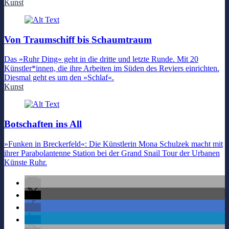
Kunst
Von Traumschiff bis Schaumtraum
Das »Ruhr Ding« geht in die dritte und letzte Runde. Mit 20
Künstler*innen, die ihre Arbeiten im Süden des Reviers einrichten.
Diesmal geht es um den »Schlaf«.
Kunst
Botschaften ins All
»Funken in Breckerfeld«: Die Künstlerin Mona Schulzek macht mit
ihrer Parabolantenne Station bei der Grand Snail Tour der Urbanen
Künste Ruhr.