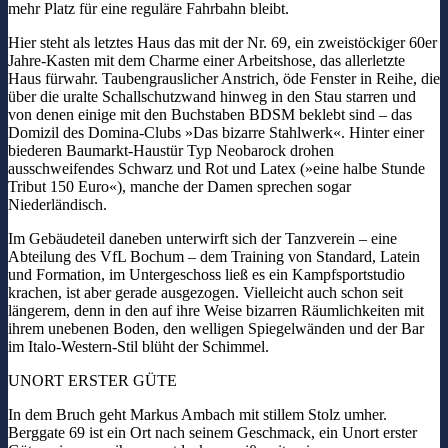
mehr Platz für eine reguläre Fahrbahn bleibt.
Hier steht als letztes Haus das mit der Nr. 69, ein zweistöckiger 60er
Jahre-Kasten mit dem Charme einer Arbeitshose, das allerletzte
Haus fürwahr. Taubengrauslicher Anstrich, öde Fenster in Reihe, die
über die uralte Schallschutzwand hinweg in den Stau starren und
von denen einige mit den Buchstaben BDSM beklebt sind – das
Domizil des Domina-Clubs »Das bizarre Stahlwerk«. Hinter einer
biederen Baumarkt-Haustür Typ Neobarock drohen
ausschweifendes Schwarz und Rot und Latex (»eine halbe Stunde
Tribut 150 Euro«), manche der Damen sprechen sogar
Niederländisch.
Im Gebäudeteil daneben unterwirft sich der Tanzverein – eine
Abteilung des VfL Bochum – dem Training von Standard, Latein
und Formation, im Untergeschoss ließ es ein Kampfsportstudio
krachen, ist aber gerade ausgezogen. Vielleicht auch schon seit
längerem, denn in den auf ihre Weise bizarren Räumlichkeiten mit
ihrem unebenen Boden, den welligen Spiegelwänden und der Bar
im Italo-Western-Stil blüht der Schimmel.
UNORT ERSTER GÜTE
In dem Bruch geht Markus Ambach mit stillem Stolz umher.
Berggate 69 ist ein Ort nach seinem Geschmack, ein Unort erster