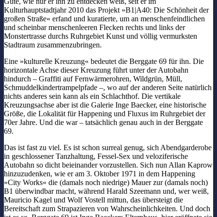
Güte, wie nur er ihn zu entdecken weiß, seit er im
Kulturhauptstadtjahr 2010 das Projekt »B1|A40: Die Schönheit der
großen Straße« erfand und kuratierte, um an menschenfeindlichen
und scheinbar menschenleeren Flecken rechts und links der
Monstertrasse durchs Ruhrgebiet Kunst und völlig vermurksten
Stadtraum zusammenzubringen.
Eine »kulturelle Kreuzung« bedeutet die Berggate 69 für ihn. Die
horizontale Achse dieser Kreuzung führt unter der Autobahn
hindurch – Graffiti auf Fernwärmerohren, Wildgrün, Müll,
Schmuddelkindertrampelpfade –, wo auf der anderen Seite natürlich
nichts anderes sein kann als ein Schlachthof. Die vertikale
Kreuzungsachse aber ist die Galerie Inge Baecker, eine historische
Größe, die Lokalität für Happening und Fluxus im Ruhrgebiet der
70er Jahre. Und die war – tatsächlich genau auch in der Berggate
69.
Das ist fast zu viel. Es ist schon surreal genug, sich Abendgarderobe
in geschlossener Tanzhaltung, Fessel-Sex und veloziferische
Autobahn so dicht beieinander vorzustellen. Sich nun Allan Kaprow
hinzuzudenken, wie er am 3. Oktober 1971 in dem Happening
»City Works« die (damals noch niedrige) Mauer zur (damals noch)
B1 überwindbar macht, während Harald Szeemann und, wer weiß,
Mauricio Kagel und Wolf Vostell mittun, das übersteigt die
Bereitschaft zum Strapazieren von Wahrscheinlichkeiten. Und doch