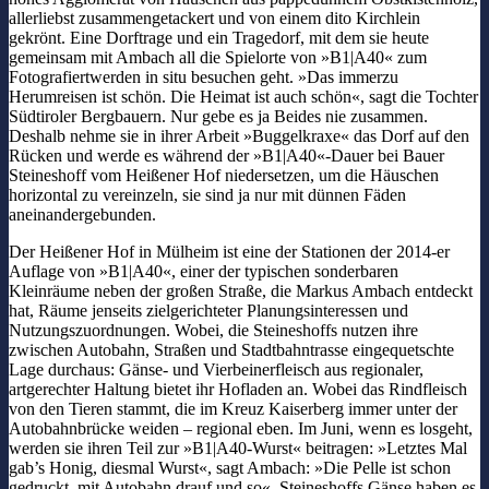
allerliebst zusammengetackert und von einem dito Kirchlein
gekrönt. Eine Dorftrage und ein Tragedorf, mit dem sie heute
gemeinsam mit Ambach all die Spielorte von »B1|A40« zum
Fotografiertwerden in situ besuchen geht. »Das immerzu
Herumreisen ist schön. Die Heimat ist auch schön«, sagt die Tochter
Südtiroler Bergbauern. Nur gebe es ja Beides nie zusammen.
Deshalb nehme sie in ihrer Arbeit »Buggelkraxe« das Dorf auf den
Rücken und werde es während der »B1|A40«-Dauer bei Bauer
Steineshoff vom Heißener Hof niedersetzen, um die Häuschen
horizontal zu vereinzeln, sie sind ja nur mit dünnen Fäden
aneinandergebunden.
Der Heißener Hof in Mülheim ist eine der Stationen der 2014-er
Auflage von »B1|A40«, einer der typischen sonderbaren
Kleinräume neben der großen Straße, die Markus Ambach entdeckt
hat, Räume jenseits zielgerichteter Planungsinteressen und
Nutzungszuordnungen. Wobei, die Steineshoffs nutzen ihre
zwischen Autobahn, Straßen und Stadtbahntrasse eingequetschte
Lage durchaus: Gänse- und Vierbeinerfleisch aus regionaler,
artgerechter Haltung bietet ihr Hofladen an. Wobei das Rindfleisch
von den Tieren stammt, die im Kreuz Kaiserberg immer unter der
Autobahnbrücke weiden – regional eben. Im Juni, wenn es losgeht,
werden sie ihren Teil zur »B1|A40-Wurst« beitragen: »Letztes Mal
gab’s Honig, diesmal Wurst«, sagt Ambach: »Die Pelle ist schon
gedruckt, mit Autobahn drauf und so«. Steineshoffs Gänse haben es