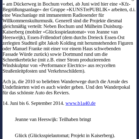
« am Dückerweg in Bochum vorbei, ab Juni wird hier eine »Kfz-
Begrüßungsanlage« der Gruppe »KUNSTrePUBLIK« arbeiten, d.i.
eine Waschanlage mit immanentem Radiosender für
Willkommenskulturmusik. Generell sind die Projekte diesmal
gleichmäßig verteilt: Neben Bochum und Mülheim Duisburg-
Kaiserberg (mobiler »Glücksspielautomat« von Jeanne van
Heesweijk), Essen-Frillendorf (dem durchs Dreieck Essen-Ost
zerlegten Stadtteil gibt Jakob Kolding mit herumstehenden Figuren
oder Manuel Franke mit einer vor einem Haus schwebenden
Fassade Würde zurück) sowie Dortmund rund um die
Schnettkerbrücke (mit z.B. einer Strom produzierenden
Windskulptur von »Performance Electrics« aus recycelten
Straßenleitpfosten und Verkehrsschildern).
Ach ja, die 2010 so beliebten Wanderwege durch die Areale des
Undefinierten wird es auch wieder geben. Und den Wanderpokal
für das schönste Auto des Reviers.
14. Juni bis 6. September 2014.
www.b1a40.de
Jeanne van Heeswijk: Teilhaben bringt
Glück (Glücksspielautomat; Projekt in Kaiserberg).