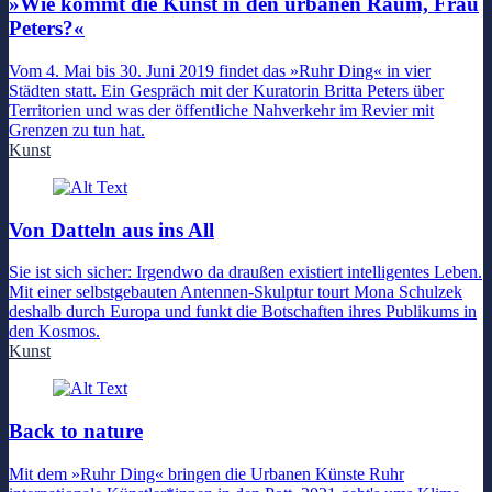
»Wie kommt die Kunst in den urbanen Raum, Frau
Peters?«
Vom 4. Mai bis 30. Juni 2019 findet das »Ruhr Ding« in vier
Städten statt. Ein Gespräch mit der Kuratorin Britta Peters über
Territorien und was der öffentliche Nahverkehr im Revier mit
Grenzen zu tun hat.
Kunst
Von Datteln aus ins All
Sie ist sich sicher: Irgendwo da draußen existiert intelligentes Leben.
Mit einer selbstgebauten Antennen-Skulptur tourt Mona Schulzek
deshalb durch Europa und funkt die Botschaften ihres Publikums in
den Kosmos.
Kunst
Back to nature
Mit dem »Ruhr Ding« bringen die Urbanen Künste Ruhr