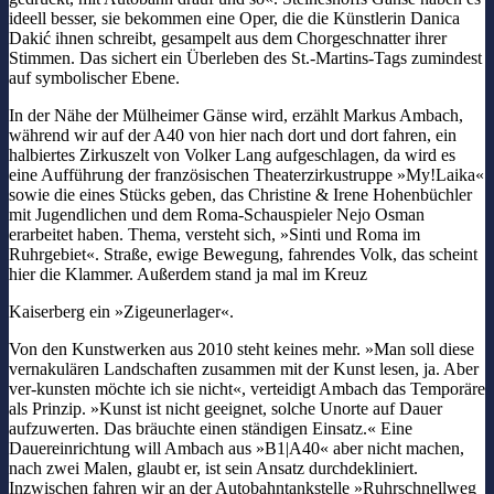
ideell besser, sie bekommen eine Oper, die die Künstlerin Danica
Dakić ihnen schreibt, gesampelt aus dem Chorgeschnatter ihrer
Stimmen. Das sichert ein Überleben des St.-Martins-Tags zumindest
auf symbolischer Ebene.
In der Nähe der Mülheimer Gänse wird, erzählt Markus Ambach,
während wir auf der A40 von hier nach dort und dort fahren, ein
halbiertes Zirkuszelt von Volker Lang aufgeschlagen, da wird es
eine Aufführung der französischen Theaterzirkustruppe »My!Laika«
sowie die eines Stücks geben, das Christine & Irene Hohenbüchler
mit Jugendlichen und dem Roma-Schauspieler Nejo Osman
erarbeitet haben. Thema, versteht sich, »Sinti und Roma im
Ruhrgebiet«. Straße, ewige Bewegung, fahrendes Volk, das scheint
hier die Klammer. Außerdem stand ja mal im Kreuz
Kaiserberg ein »Zigeunerlager«.
Von den Kunstwerken aus 2010 steht keines mehr. »Man soll diese
vernakulären Landschaften zusammen mit der Kunst lesen, ja. Aber
ver-kunsten möchte ich sie nicht«, verteidigt Ambach das Temporäre
als Prinzip. »Kunst ist nicht geeignet, solche Unorte auf Dauer
aufzuwerten. Das bräuchte einen ständigen Einsatz.« Eine
Dauereinrichtung will Ambach aus »B1|A40« aber nicht machen,
nach zwei Malen, glaubt er, ist sein Ansatz durchdekliniert.
Inzwischen fahren wir an der Autobahntankstelle »Ruhrschnellweg