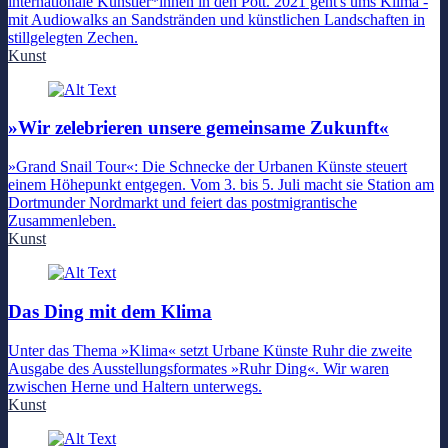
internationale Künstler*innen in den Pott. 2021 geht's ums Klima -
mit Audiowalks an Sandstränden und künstlichen Landschaften in
stillgelegten Zechen.
Kunst
»Wir zelebrieren unsere gemeinsame Zukunft«
»Grand Snail Tour«: Die Schnecke der Urbanen Künste steuert
einem Höhepunkt entgegen. Vom 3. bis 5. Juli macht sie Station am
Dortmunder Nordmarkt und feiert das postmigrantische
Zusammenleben.
Kunst
Das Ding mit dem Klima
Unter das Thema »Klima« setzt Urbane Künste Ruhr die zweite
Ausgabe des Ausstellungsformates »Ruhr Ding«. Wir waren
zwischen Herne und Haltern unterwegs.
Kunst