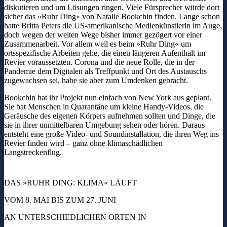
diskutieren und um Lösungen ringen. Viele Fürsprecher würde dort
sicher das »Ruhr Ding« von Natalie Bookchin finden. Lange schon
hatte Britta Peters die US-amerikanische Medienkünstlerin im Auge,
doch wegen der weiten Wege bisher immer gezögert vor einer
Zusammenarbeit. Vor allem weil es beim »Ruhr Ding« um
ortsspezifische Arbeiten gehe, die einen längeren Aufenthalt im
Revier voraussetzten. Corona und die neue Rolle, die in der
Pandemie dem Digitalen als Treffpunkt und Ort des Austauschs
zugewachsen sei, habe sie aber zum Umdenken gebracht.
Bookchin hat ihr Projekt nun einfach von New York aus geplant.
Sie bat Menschen in Quarantäne um kleine Handy-Videos, die
Geräusche des eigenen Körpers aufnehmen sollten und Dinge, die
sie in ihrer unmittelbaren Umgebung sehen oder hören. Daraus
entsteht eine große Video- und Soundinstallation, die ihren Weg ins
Revier finden wird – ganz ohne klimaschädlichen
Langstreckenflug.
DAS »RUHR DING: KLIMA« LÄUFT
VOM 8. MAI BIS ZUM 27. JUNI
AN UNTERSCHIEDLICHEN ORTEN IN