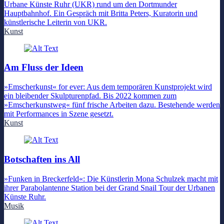
Urbane Künste Ruhr (UKR) rund um den Dortmunder
Hauptbahnhof. Ein Gespräch mit Britta Peters, Kuratorin und
künstlerische Leiterin von UKR.
Kunst
Am Fluss der Ideen
»Emscherkunst« for ever: Aus dem temporären Kunstprojekt wird
ein bleibender Skulpturenpfad. Bis 2022 kommen zum
»Emscherkunstweg« fünf frische Arbeiten dazu. Bestehende werden
mit Performances in Szene gesetzt.
Kunst
Botschaften ins All
»Funken in Breckerfeld«: Die Künstlerin Mona Schulzek macht mit
ihrer Parabolantenne Station bei der Grand Snail Tour der Urbanen
Künste Ruhr.
Musik