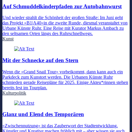
Auf Schmuddelkinderpfaden zur Autobahnwurst
Und wieder strahlt die Schönheit der großen Straße: Im Juni geht
das Projekt »B1|A40«in die zweite Runde, diesmal veranstaltet von
Urbane Künste Ruhr. Eine Reise mit Kurator Markus Ambach zu
den seltsamen Orten längs des Ruhrschnellwegs.
Kunst
Mit der Schnecke auf den Stern
Wenn die »Grand Snail Tour« vorbeikommt, dann kann auch ein
Parkdeck zum Kunstort werden. Die Urbanen Künste Ruhr
schmieden gerade Reisepläne für 2025. Einige Akteu*rinnen stehen
bereits fest im Tourplan.
Kulturpolitik
Glanz und Elend des Temporären
»Zwischennutzung« ist das Zauberwort der Stadtentwicklung.
Künstler und Kreative machen fröhlich mit – aber wissen sie auch,