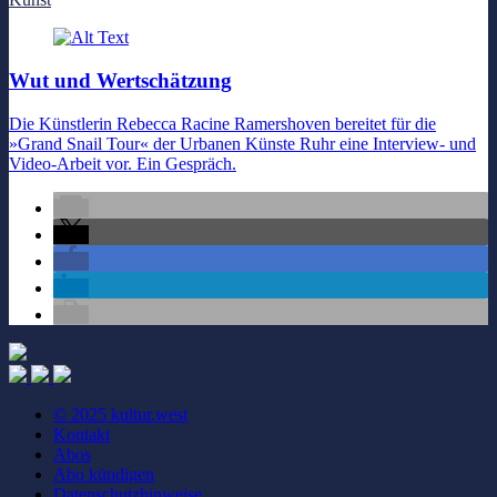
Wut und Wertschätzung
Die Künstlerin Rebecca Racine Ramershoven bereitet für die
»Grand Snail Tour« der Urbanen Künste Ruhr eine Interview- und
Video-Arbeit vor. Ein Gespräch.
© 2025 kultur.west
Kontakt
Abos
Abo kündigen
Datenschutzhinweise