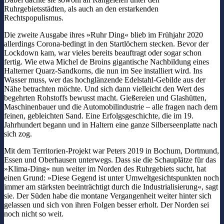
Ruhrgebietsstädten, als auch an den erstarkenden
Rechtspopulismus.
Die zweite Ausgabe ihres »Ruhr Ding« blieb im Frühjahr 2020
allerdings Corona-bedingt in den Startlöchern stecken. Bevor der
Lockdown kam, war vieles bereits beauftragt oder sogar schon
fertig. Wie etwa Michel de Broins gigantische Nachbildung eines
Halterner Quarz-Sandkorns, die nun im See installiert wird. Ins
Wasser muss, wer das hochglänzende Edelstahl-Gebilde aus der
Nähe betrachten möchte. Und sich dann vielleicht den Wert des
begehrten Rohstoffs bewusst macht. Gießereien und Glashütten,
Maschinenbauer und die Automobilindustrie – alle fragen nach dem
feinen, gebleichten Sand. Eine Erfolgsgeschichte, die im 19.
Jahrhundert begann und in Haltern eine ganze Silberseenplatte nach
sich zog.
Mit dem Territorien-Projekt war Peters 2019 in Bochum, Dortmund,
Essen und Oberhausen unterwegs. Dass sie die Schauplätze für das
»Klima-Ding« nun weiter im Norden des Ruhrgebiets sucht, hat
einen Grund: »Diese Gegend ist unter Umweltgesichtspunkten noch
immer am stärksten beeinträchtigt durch die Industrialisierung«, sagt
sie. Der Süden habe die montane Vergangenheit weiter hinter sich
gelassen und sich von ihren Folgen besser erholt. Der Norden sei
noch nicht so weit.