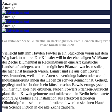
Anzeigen
Anzeige
Anzeige
Anzeige
Das Portal der Zeche Blumenthal in Recklinghausen. Foto: Heinrich Holtgreve /
Urbane Künste Ruhr 2020
Vielleicht hilft ihm Hayden Fowler ja ein Stückchen voran auf dem
Weg back to nature. Der Künstler will in der ehemaligen Weißkaue
der Zeche Blumenthal in Recklinghausen eine Art künstliche
Landschaft anlegen, wo alle möglichen Pflanzen wachsen sollen,
die hier einst heimisch waren. Längst sind sie aus dem Revier
verschwunden, weil andere Arten sie verdrängt haben oder weil die
Industrialisierung ihnen das Leben zu schwer gemacht hat. Gehegt,
gepflegt und belebt durch ein künstlerisches Bewässerungssystem,
soll hier nun alles neu erblühen. Neben Fowlers Pflanzen-Aufzucht
plant die in Kuwait geborene und mittlerweile in Berlin beheimatete
Monira Al Qadiris eine Installation aus effektvoll lackierten
Ölbohrköpfen – schillernd und rotierend werden sie einen Hauch
von Science Fiction in die alte Zeche zaubern.