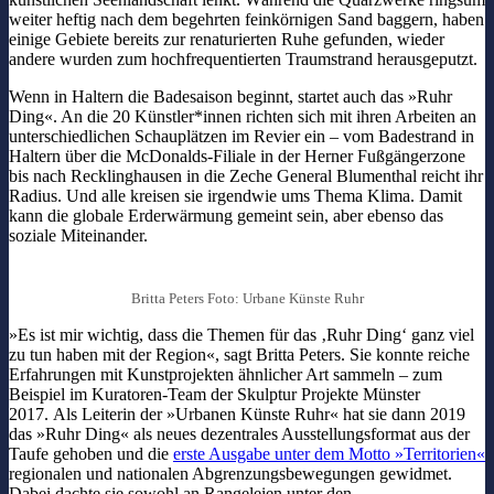
weiter heftig nach dem begehrten feinkörnigen Sand baggern, haben
einige Gebiete bereits zur renaturierten Ruhe gefunden, wieder
andere wurden zum hochfrequentierten Traumstrand herausgeputzt.
Wenn in Haltern die Badesaison beginnt, startet auch das »Ruhr
Ding«. An die 20 Künstler*innen richten sich mit ihren Arbeiten an
unterschiedlichen Schauplätzen im Revier ein – vom Badestrand in
Haltern über die McDonalds-Filiale in der Herner Fußgängerzone
bis nach Recklinghausen in die Zeche General Blumenthal reicht ihr
Radius. Und alle kreisen sie irgendwie ums Thema Klima. Damit
kann die globale Erderwärmung gemeint sein, aber ebenso das
soziale Miteinander.
Britta Peters Foto: Urbane Künste Ruhr
»Es ist mir wichtig, dass die Themen für das ‚Ruhr Ding‘ ganz viel
zu tun haben mit der Region«, sagt Britta Peters. Sie konnte reiche
Erfahrungen mit Kunstprojekten ähnlicher Art sammeln – zum
Beispiel im Kuratoren-Team der Skulptur Projekte Münster
2017. Als Leiterin der »Urbanen Künste Ruhr« hat sie dann 2019
das »Ruhr Ding« als neues dezentrales Ausstellungsformat aus der
Taufe gehoben und die
erste Ausgabe unter dem Motto »Territorien«
regionalen und nationalen Abgrenzungsbewegungen gewidmet.
Dabei dachte sie sowohl an Rangeleien unter den