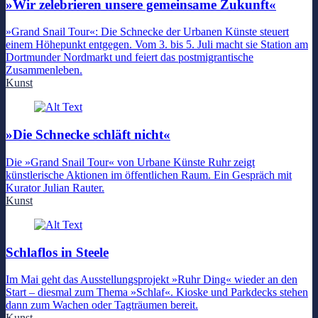
»Wir zelebrieren unsere gemeinsame Zukunft«
»Grand Snail Tour«: Die Schnecke der Urbanen Künste steuert
einem Höhepunkt entgegen. Vom 3. bis 5. Juli macht sie Station am
Dortmunder Nordmarkt und feiert das postmigrantische
Zusammenleben.
Kunst
»Die Schnecke schläft nicht«
Die »Grand Snail Tour« von Urbane Künste Ruhr zeigt
künstlerische Aktionen im öffentlichen Raum. Ein Gespräch mit
Kurator Julian Rauter.
Kunst
Schlaflos in Steele
Im Mai geht das Ausstellungsprojekt »Ruhr Ding« wieder an den
Start – diesmal zum Thema »Schlaf«. Kioske und Parkdecks stehen
dann zum Wachen oder Tagträumen bereit.
Kunst