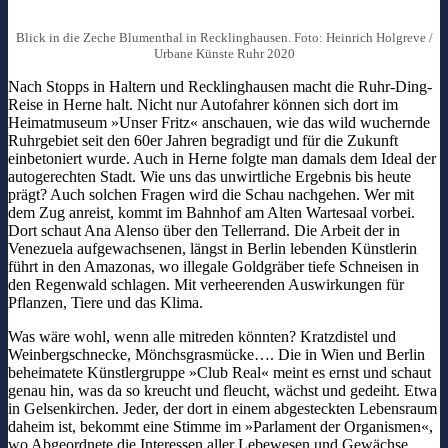
Blick in die Zeche Blumenthal in Recklinghausen. Foto: Heinrich Holgreve /
Urbane Künste Ruhr 2020
Nach Stopps in Haltern und Recklinghausen macht die Ruhr-Ding-
Reise in Herne halt. Nicht nur Autofahrer können sich dort im
Heimatmuseum »Unser Fritz« anschauen, wie das wild wuchernde
Ruhrgebiet seit den 60er Jahren begradigt und für die Zukunft
einbetoniert wurde. Auch in Herne folgte man damals dem Ideal der
autogerechten Stadt. Wie uns das unwirtliche Ergebnis bis heute
prägt? Auch solchen Fragen wird die Schau nachgehen. Wer mit
dem Zug anreist, kommt im Bahnhof am Alten Wartesaal vorbei.
Dort schaut Ana Alenso über den Tellerrand. Die Arbeit der in
Venezuela aufgewachsenen, längst in Berlin lebenden Künstlerin
führt in den Amazonas, wo illegale Goldgräber tiefe Schneisen in
den Regenwald schlagen. Mit verheerenden Auswirkungen für
Pflanzen, Tiere und das Klima.
Was wäre wohl, wenn alle mitreden könnten? Kratzdistel und
Weinbergschnecke, Mönchsgrasmücke…. Die in Wien und Berlin
beheimatete Künstlergruppe »Club Real« meint es ernst und schaut
genau hin, was da so kreucht und fleucht, wächst und gedeiht. Etwa
in Gelsenkirchen. Jeder, der dort in einem abgesteckten Lebensraum
daheim ist, bekommt eine Stimme im »Parlament der Organismen«,
wo Abgeordnete die Interessen aller Lebewesen und Gewächse