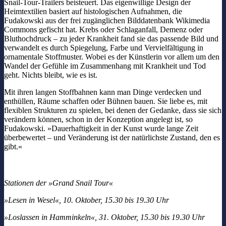
Snail-Tour-Trailers beisteuert. Das eigenwillige Design der
Heimtextilien basiert auf histologischen Aufnahmen, die
Fudakowski aus der frei zugänglichen Bilddatenbank Wikimedia
Commons gefischt hat. Krebs oder Schlaganfall, Demenz oder
Bluthochdruck – zu jeder Krankheit fand sie das passende Bild und
verwandelt es durch Spiegelung, Farbe und Vervielfältigung in
ornamentale Stoffmuster. Wobei es der Künstlerin vor allem um den
Wandel der Gefühle im Zusammenhang mit Krankheit und Tod
geht. Nichts bleibt, wie es ist.
Mit ihren langen Stoffbahnen kann man Dinge verdecken und
enthüllen, Räume schaffen oder Bühnen bauen. Sie liebe es, mit
flexiblen Strukturen zu spielen, bei denen der Gedanke, dass sie sich
verändern können, schon in der Konzeption angelegt ist, so
Fudakowski. »Dauerhaftigkeit in der Kunst wurde lange Zeit
überbewertet – und Veränderung ist der natürlichste Zustand, den es
gibt.«
Stationen der »Grand Snail Tour«
»Lesen in Wesel«, 10. Oktober, 15.30 bis 19.30 Uhr
»Loslassen in Hamminkeln«, 31. Oktober, 15.30 bis 19.30 Uhr