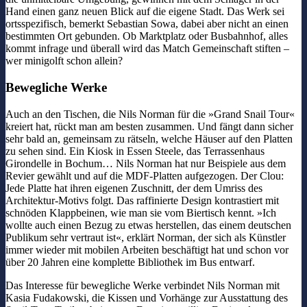
Hand einen ganz neuen Blick auf die eigene Stadt. Das Werk sei
ortsspezifisch, bemerkt Sebastian Sowa, dabei aber nicht an einen
bestimmten Ort gebunden. Ob Marktplatz oder Busbahnhof, alles
kommt infrage und überall wird das Match Gemeinschaft stiften –
wer minigolft schon allein?
Bewegliche Werke
Auch an den Tischen, die Nils Norman für die »Grand Snail Tour«
kreiert hat, rückt man am besten zusammen. Und fängt dann sicher
sehr bald an, gemeinsam zu rätseln, welche Häuser auf den Platten
zu sehen sind. Ein Kiosk in Essen Steele, das Terrassenhaus
Girondelle in Bochum… Nils Norman hat nur Beispiele aus dem
Revier gewählt und auf die MDF-Platten aufgezogen. Der Clou:
Jede Platte hat ihren eigenen Zuschnitt, der dem Umriss des
Architektur-Motivs folgt. Das raffinierte Design kontrastiert mit
schnöden Klappbeinen, wie man sie vom Biertisch kennt. »Ich
wollte auch einen Bezug zu etwas herstellen, das einem deutschen
Publikum sehr vertraut ist«, erklärt Norman, der sich als Künstler
immer wieder mit mobilen Arbeiten beschäftigt hat und schon vor
über 20 Jahren eine komplette Bibliothek im Bus entwarf.
Das Interesse für bewegliche Werke verbindet Nils Norman mit
Kasia Fudakowski, die Kissen und Vorhänge zur Ausstattung des