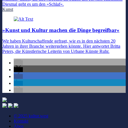
Diesmal geht es um den »Schlaf«.
Kunst
»Kunst und Kultur machen die Dinge begreifbar«
Wir haben Kulturschaffende gefragt, wie es in den nächsten 20
Jahren in ihrer Branche weitergehen könnte. Hier antwortet Britta
Peters, die Künstlerische Leiterin von Urbane Künste Ruhr.
© 2025 kultur.west
Kontakt
Abos