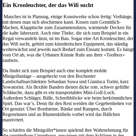
Ein Kronleuchter, der das Wifi sucht
Manches ist in Planung, einige Kunstwerke schon fertig: Vorhänge,
mit denen man sich abschirmen kann. Kissen zum Gemütlich-
Machen, Klapptische zum Zusammensitzen, wärmende Decken für
die kalte Jahreszeit. Auch eine Theke, die sich zum Beispiel in ein
Regal verwandeln lässt, ist im Bau. Sogar eine Art Kronleuchter, der
das Wifi sucht, gehört zum künstlerischen Equipment, das ständig
weiterwächst und jeweils nach Bedarf zum Einsatz kommt. Es hängt
vom Ort ab, was die Urbanen Künste Ruhr aus ihrer »Toolbox«
zaubern.
Da findet sich zum Beispiel auch eine komplett mobile
Minigolfanlage – ausgeheckt von den Bochumer
Landschaftsarchitekten Sebastian Sowa und Gianluca Torini, kurz
Sowatorini. Als flexible Banden dienen dicke rote, schwer gefüllte
Schläuche, dazu gibt es ein transportables Mini-Golf-Loch.
Außerdem Schläger, Bälle, Schreibblöcke wie beim herkömmlichen
Spiel. Das war’s. Denn für den Rest werden die Gegebenheiten vor
Ort genutzt: Über Bordsteine, Bänke und Rampen, durch
Regenrinnen und an Blumenkübeln vorbei wird das Bällchen
manövriert.
So schärfen die Minigolfer*innen spielend ihre Wahrnehmung für
die unmittelbare Umgebung, gewinnen mit dem Schläger in der