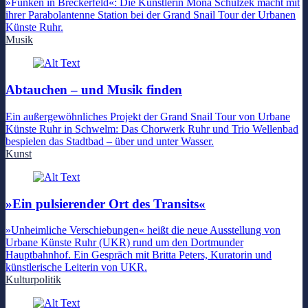
»Funken in Breckerfeld«: Die Künstlerin Mona Schulzek macht mit
ihrer Parabolantenne Station bei der Grand Snail Tour der Urbanen
Künste Ruhr.
Musik
Abtauchen – und Musik finden
Ein außergewöhnliches Projekt der Grand Snail Tour von Urbane
Künste Ruhr in Schwelm: Das Chorwerk Ruhr und Trio Wellenbad
bespielen das Stadtbad – über und unter Wasser.
Kunst
»Ein pulsierender Ort des Transits«
»Unheimliche Verschiebungen« heißt die neue Ausstellung von
Urbane Künste Ruhr (UKR) rund um den Dortmunder
Hauptbahnhof. Ein Gespräch mit Britta Peters, Kuratorin und
künstlerische Leiterin von UKR.
Kulturpolitik