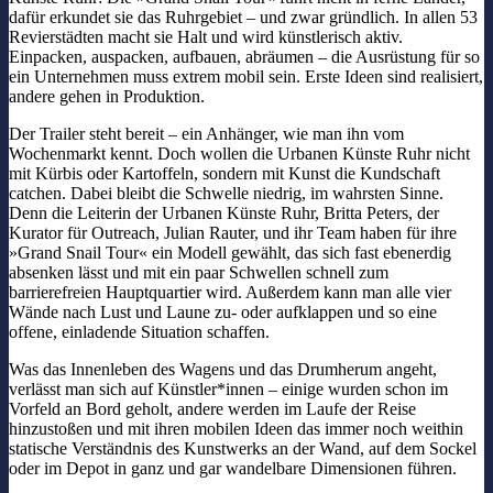
dafür erkundet sie das Ruhrgebiet – und zwar gründlich. In allen 53
Revierstädten macht sie Halt und wird künstlerisch aktiv.
Einpacken, auspacken, aufbauen, abräumen – die Ausrüstung für so
ein Unternehmen muss extrem mobil sein. Erste Ideen sind realisiert,
andere gehen in Produktion.
Der Trailer steht bereit – ein Anhänger, wie man ihn vom
Wochenmarkt kennt. Doch wollen die Urbanen Künste Ruhr nicht
mit Kürbis oder Kartoffeln, sondern mit Kunst die Kundschaft
catchen. Dabei bleibt die Schwelle niedrig, im wahrsten Sinne.
Denn die Leiterin der Urbanen Künste Ruhr, Britta Peters, der
Kurator für Outreach, Julian Rauter, und ihr Team haben für ihre
»Grand Snail Tour« ein Modell gewählt, das sich fast ebenerdig
absenken lässt und mit ein paar Schwellen schnell zum
barrierefreien Hauptquartier wird. Außerdem kann man alle vier
Wände nach Lust und Laune zu- oder aufklappen und so eine
offene, einladende Situation schaffen.
Was das Innenleben des Wagens und das Drumherum angeht,
verlässt man sich auf Künstler*innen – einige wurden schon im
Vorfeld an Bord geholt, andere werden im Laufe der Reise
hinzustoßen und mit ihren mobilen Ideen das immer noch weithin
statische Verständnis des Kunstwerks an der Wand, auf dem Sockel
oder im Depot in ganz und gar wandelbare Dimensionen führen.