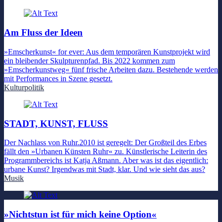
Am Fluss der Ideen
»Emscherkunst« for ever: Aus dem temporären Kunstprojekt wird
ein bleibender Skulpturenpfad. Bis 2022 kommen zum
»Emscherkunstweg« fünf frische Arbeiten dazu. Bestehende werden
mit Performances in Szene gesetzt.
Kulturpolitik
STADT, KUNST, FLUSS
Der Nachlass von Ruhr.2010 ist geregelt: Der Großteil des Erbes
fällt den »Urbanen Künsten Ruhr« zu. Künstlerische Leiterin des
Programmbereichs ist Katja Aßmann. Aber was ist das eigentlich:
urbane Kunst? Irgendwas mit Stadt, klar. Und wie sieht das aus?
Musik
»Nichtstun ist für mich keine Option«