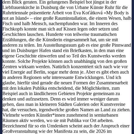
dem Blick geraten. Ein gelungenes Beispiel bot jüngst in der
Liebfrauenkirche in Duisburg die von Urbane Künste Ruhr für die
Ruhrtriennale präsentierte Arbeit von Eva Koťátková »My Body is
not an Island« – eine große Rauminstallation, die einem Wesen, halb
Fisch und halb Mensch, nachempfunden war. Im Inneren des
Fischkopfs konnte man sich auf Kissen legen oder setzen und
Geschichten lauschen. Hunderte von teilweise traumatischen
Erzählungen, die die Künstlerin eingesammelt hat, um sie mit
anderen zu teilen. Im Ausstellungsraum gab es eine große Pinnwand
und im Duisburger Hafen stand ein Briefkasten, in den man eine
eigene Geschichte einwerfen und so Teil des Kunstwerks werden
konnte. Solche Projekte können auch unabhängig von den großen
Zentren wirksam werden. Natürlich konzentriert sich nach wie vor
viel Energie auf Berlin, sogar mehr denn je. Aber es gibt eben auch
in anderen Regionen sehr interessante Entwicklungen. Und ich
glaube, hierfür sind gerade die neuen Formen der Zusammenarbeit
mit den lokalen Publika entscheidend, die Möglichkeiten, zum
Beispiel auch in ländlicheren Gebieten Projekte gemeinsam zu
denken und aufzusetzen. Denn es wird immer weniger darum
gehen, dass man in kleineren Städten Galerien oder Kunstvereine
hat, die versuchen, irgendwelche großen Namen an Land zu ziehen.
Vielmehr werden Künstler*innen zunehmend in semiurbanen
Räumen aktiv werden, wo sie mit Publika vor Ort arbeiten.
Bezeichnend für so ein Umdenken scheint auch der Anspruch einer
Großveranstaltung wie der Manifesta zu sein, die 2026 im