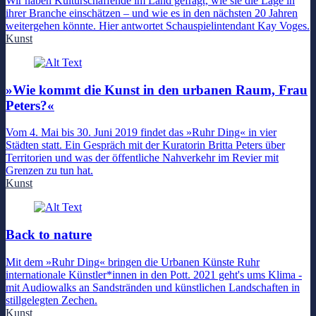
Wir haben Kulturschaffende im Land gefragt, wie sie die Lage in
ihrer Branche einschätzen – und wie es in den nächsten 20 Jahren
weitergehen könnte. Hier antwortet Schauspielintendant Kay Voges.
Kunst
»Wie kommt die Kunst in den urbanen Raum, Frau
Peters?«
Vom 4. Mai bis 30. Juni 2019 findet das »Ruhr Ding« in vier
Städten statt. Ein Gespräch mit der Kuratorin Britta Peters über
Territorien und was der öffentliche Nahverkehr im Revier mit
Grenzen zu tun hat.
Kunst
Back to nature
Mit dem »Ruhr Ding« bringen die Urbanen Künste Ruhr
internationale Künstler*innen in den Pott. 2021 geht's ums Klima -
mit Audiowalks an Sandstränden und künstlichen Landschaften in
stillgelegten Zechen.
Kunst