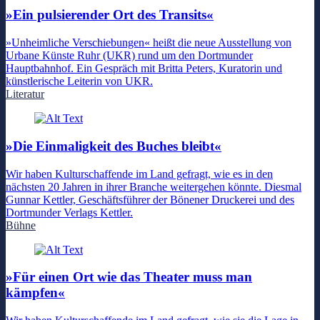
»Ein pulsierender Ort des Transits«
»Unheimliche Verschiebungen« heißt die neue Ausstellung von
Urbane Künste Ruhr (UKR) rund um den Dortmunder
Hauptbahnhof. Ein Gespräch mit Britta Peters, Kuratorin und
künstlerische Leiterin von UKR.
Literatur
»Die Einmaligkeit des Buches bleibt«
Wir haben Kulturschaffende im Land gefragt, wie es in den
nächsten 20 Jahren in ihrer Branche weitergehen könnte. Diesmal
Gunnar Kettler, Geschäftsführer der Bönener Druckerei und des
Dortmunder Verlags Kettler.
Bühne
»Für einen Ort wie das Theater muss man
kämpfen«