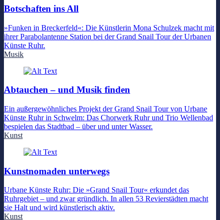
Botschaften ins All
»Funken in Breckerfeld«: Die Künstlerin Mona Schulzek macht mit
ihrer Parabolantenne Station bei der Grand Snail Tour der Urbanen
Künste Ruhr.
Musik
Abtauchen – und Musik finden
Ein außergewöhnliches Projekt der Grand Snail Tour von Urbane
Künste Ruhr in Schwelm: Das Chorwerk Ruhr und Trio Wellenbad
bespielen das Stadtbad – über und unter Wasser.
Kunst
Kunstnomaden unterwegs
Urbane Künste Ruhr: Die »Grand Snail Tour« erkundet das
Ruhrgebiet – und zwar gründlich. In allen 53 Revierstädten macht
sie Halt und wird künstlerisch aktiv.
Kunst