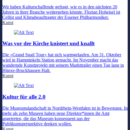
Wir haben Kulturschaffende gefragt, wie es in den nächsten 20
Jahren in ihrer Branche weitergehen könnte. Florian Hoheisel ist
Cellist und Klimabeauftragter der Essener Philharmoniker.
Kunst
Was vor der Kirche knistert und knallt
Die »Grand Snail Tour« hat sich warmgelaufen. Am 31. Oktober
wird in Hamminkeln Station gemacht. Im November macht das
wandernde Kunstprojekt mit seinem Markttrailer einen Tag lang in
Hünxe-Bruckhausen Halt.
Kunst
Kultur für alle 2.0
Die Museumslandschaft in Nordrhein-Westfalen ist in Bewegung. In
mehr als zehn Museen haben neue Direktor*innen ihr Amt
angetreten, die das Museum konsequent aus der
Publikumsperspektive denken wollen.
Kunst