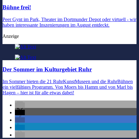
Bühne frei!
Peer Gynt im Park, Theater im Dortmunder Depot oder virtuell - wir
haben interessante Inszenierungen im August entdeckt.
Anzeige
Der Sommer im Kulturgebiet Ruhr
Im Sommer bieten die 21 RuhrKunstMuseen und die RuhrBühnen
ein vielfältiges Programm. Von Moers bis Hamm und von Marl bis
Hagen – hier ist für alle etwas dabei!