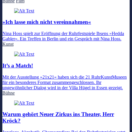
Bühne
Film
»Ich lasse mich nicht vereinnahmen«
Nina Hoss spielt zur Eröffnung der Ruhrfestspiele Ibsens »Hedda
Gabler«. Ein Treffen in Berlin und ein Gespräch mit Nina Hoss.
Kunst
It’s a Match!
Mit der Ausstellung »21x21« haben sich die 21 RuhrKunstMuseen
für ein besonderes Format zusammengeschlossen. Ihr
ungewöhnlicher Dialog wird in der Villa Hügel in Essen gezeigt.
Bühne
Warum gehört Neuer Zirkus ins Theater, Herr
Kröck?