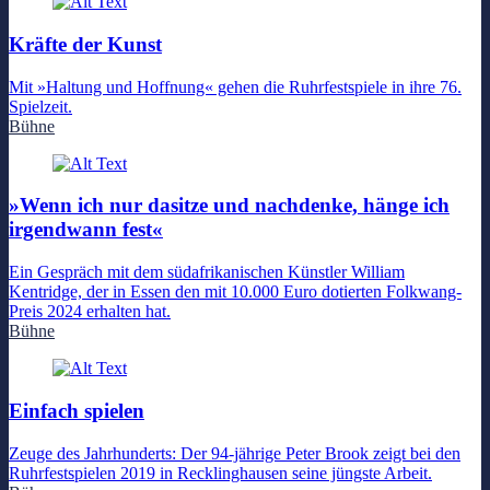
Kräfte der Kunst
Mit »Haltung und Hoffnung« gehen die Ruhrfestspiele in ihre 76.
Spielzeit.
Bühne
»Wenn ich nur dasitze und nachdenke, hänge ich
irgendwann fest«
Ein Gespräch mit dem südafrikanischen Künstler William
Kentridge, der in Essen den mit 10.000 Euro dotierten Folkwang-
Preis 2024 erhalten hat.
Bühne
Einfach spielen
Zeuge des Jahrhunderts: Der 94-jährige Peter Brook zeigt bei den
Ruhrfestspielen 2019 in Recklinghausen seine jüngste Arbeit.