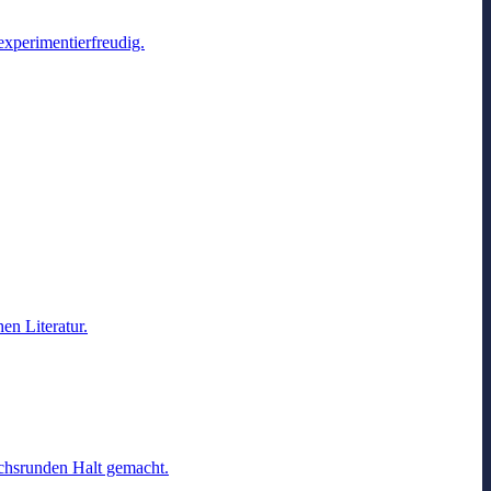
xperimentierfreudig.
en Literatur.
chsrunden Halt gemacht.