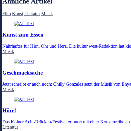
Ähnliche Artikel
Film
Kunst
Literatur
Musik
Kunst zum Essen
Nahrhaftes für Hirn, Ohr und Herz. Die kultur.west-Redaktion hat kl
Musik
Geschmacksache
Jetzt schreibt er auch noch: Chilly Gonzales setzt der Musik von En
Musik
Höre!
Das Kölner Acht-Brücken-Festival erinnert mit einer Konzertreihe 
Literatur