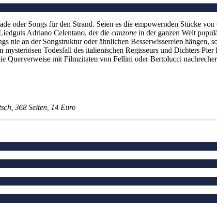
ballade oder Songs für den Strand. Seien es die empowernden Stücke vo
 Liedguts Adriano Celentano, der die
canzone
in der ganzen Welt populä
Songs nie an der Songstruktur oder ähnlichen Besserwissereien hängen,
mysteriösen Todesfall des italienischen Regisseurs und Dichters Pier P
die Querverweise mit Filmzitaten von Fellini oder Bertolucci nachreche
tsch, 368 Seiten, 14 Euro