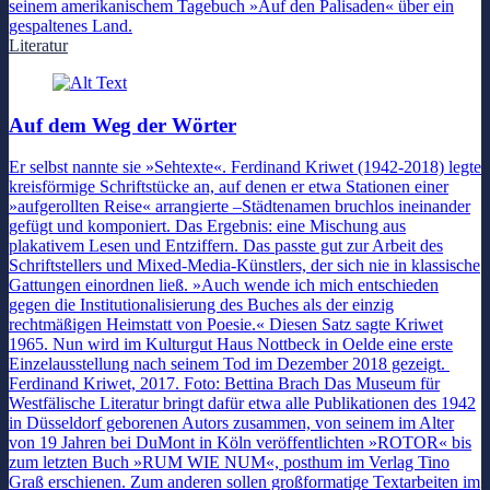
seinem amerikanischem Tagebuch »Auf den Palisaden« über ein
gespaltenes Land.
Literatur
Auf dem Weg der Wörter
Er selbst nannte sie »Sehtexte«. Ferdinand Kriwet (1942-2018) legte
kreisförmige Schriftstücke an, auf denen er etwa Stationen einer
»aufgerollten Reise« arrangierte –Städtenamen bruchlos ineinander
gefügt und komponiert. Das Ergebnis: eine Mischung aus
plakativem Lesen und Entziffern. Das passte gut zur Arbeit des
Schriftstellers und Mixed-Media-Künstlers, der sich nie in klassische
Gattungen einordnen ließ. »Auch wende ich mich entschieden
gegen die Institutionalisierung des Buches als der einzig
rechtmäßigen Heimstatt von Poesie.« Diesen Satz sagte Kriwet
1965. Nun wird im Kulturgut Haus Nottbeck in Oelde eine erste
Einzelausstellung nach seinem Tod im Dezember 2018 gezeigt.
Ferdinand Kriwet, 2017. Foto: Bettina Brach Das Museum für
Westfälische Literatur bringt dafür etwa alle Publikationen des 1942
in Düsseldorf geborenen Autors zusammen, von seinem im Alter
von 19 Jahren bei DuMont in Köln veröffentlichten »ROTOR« bis
zum letzten Buch »RUM WIE NUM«, posthum im Verlag Tino
Graß erschienen. Zum anderen sollen großformatige Textarbeiten im