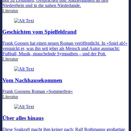
lädt zu Lesungen, Gesprächen und Spaziergängen an den
Niederrhein und in die nahen Niederlande.
Literatur
Geschichten vom Spielfeldrand
Frank Goosen hat einen neuen Roman veröffentlicht. In »Spiel ab!«
verquickt er, was ihn seit jeher als Mensch und Autor ausmacht:
Fußball, Musik, strauchelnde Sympathen – und der Pott.
Literatur
Vom Nachhausekommen
Frank Goosens Roman »Sommerfest«
Literatur
Über alles hinaus
Diese Sogkraft macht ihm keiner nach: Ralf Rothmanns großartige