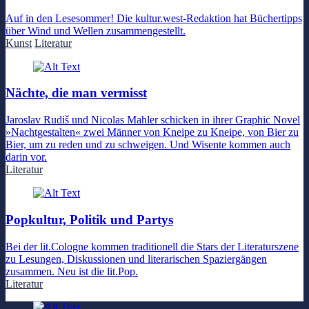
Auf in den Lesesommer! Die kultur.west-Redaktion hat Büchertipps
über Wind und Wellen zusammengestellt.
Kunst
Literatur
Nächte, die man vermisst
Jaroslav Rudiš und Nicolas Mahler schicken in ihrer Graphic Novel
»Nachtgestalten« zwei Männer von Kneipe zu Kneipe, von Bier zu
Bier, um zu reden und zu schweigen. Und Wisente kommen auch
darin vor.
Literatur
Popkultur, Politik und Partys
Bei der lit.Cologne kommen traditionell die Stars der Literaturszene
zu Lesungen, Diskussionen und literarischen Spaziergängen
zusammen. Neu ist die lit.Pop.
Literatur