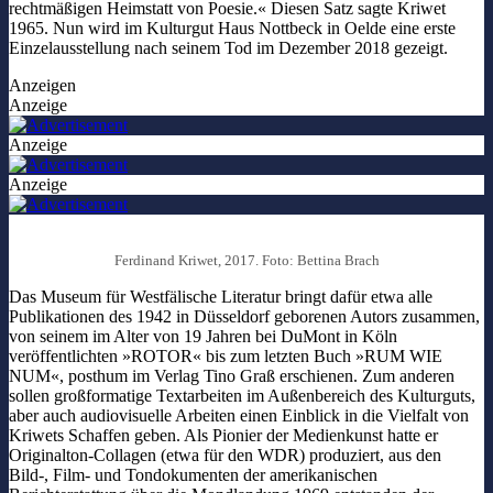
rechtmäßigen Heimstatt von Poesie.« Diesen Satz sagte Kriwet
1965. Nun wird im Kulturgut Haus Nottbeck in Oelde eine erste
Einzelausstellung nach seinem Tod im Dezember 2018 gezeigt.
Anzeigen
Anzeige
Anzeige
Anzeige
Ferdinand Kriwet, 2017. Foto: Bettina Brach
Das Museum für Westfälische Literatur bringt dafür etwa alle
Publikationen des 1942 in Düsseldorf geborenen Autors zusammen,
von seinem im Alter von 19 Jahren bei DuMont in Köln
veröffentlichten »ROTOR« bis zum letzten Buch »RUM WIE
NUM«, posthum im Verlag Tino Graß erschienen. Zum anderen
sollen großformatige Textarbeiten im Außenbereich des Kulturguts,
aber auch audiovisuelle Arbeiten einen Einblick in die Vielfalt von
Kriwets Schaffen geben. Als Pionier der Medienkunst hatte er
Originalton-Collagen (etwa für den WDR) produziert, aus den
Bild-, Film- und Tondokumenten der amerikanischen