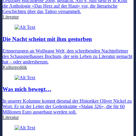
Leipziger Buchmesse 2008, gemacht. Am 9. Juni stellt er in Köln
die Anthologie »Das Herz auf der Haut« vor, die literarische
Geschichten über das Tattoo versammelt.
Literatur
Die Nacht scheint mit ihm gestorben
Erinnerungen an Wolfgang Welt, den schreibenden Nachtpförtner
des Schauspielhauses Bochum, der sein Leben zu Literatur gemacht
hat – oder andersherum.
Kulturpolitik
Was mich bewegt…
In unserer Kolumne kommt diesmal der Historiker Oliver Nickel zu
Wort. Er ist der Leiter der Gedenkstätte »Stalag 326«, die für 60
Millionen Euro ausgebaut werden soll.
Literatur