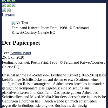
Literatur
Ferdinand Kriwet: Poem Print, 1968 © Ferdinand
Kriwet/Courtesy Galerie BQ
Der Papierpoet
Text:
Annika Wind
26. Okt.. 2020
Ferdinand Kriwet: Poem Print, 1968 © Ferdinand Kriwet/Courtesy
Galerie BQ
Er selbst nannte sie »Sehtexte«. Ferdinand Kriwet (1942-2018) legte
kreisförmige Schriftstücke an, auf denen er etwa Stationen einer
»aufgerollten Reise« arrangierte –Städtenamen bruchlos ineinander
gefügt und komponiert. Das Ergebnis: eine Mischung aus
plakativem Lesen und Entziffern. Das passte gut zur Arbeit des
Schriftstellers und Mixed-Media-Künstlers, der sich nie in klassische
Gattungen einordnen ließ. »Auch wende ich mich entschieden
gegen die Institutionalisierung des Buches als der einzig