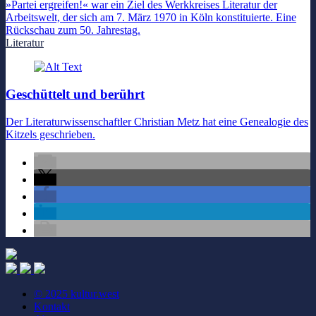
»Partei ergreifen!« war ein Ziel des Werkkreises Literatur der
Arbeitswelt, der sich am 7. März 1970 in Köln konstituierte. Eine
Rückschau zum 50. Jahrestag.
Literatur
Geschüttelt und berührt
Der Literaturwissenschaftler Christian Metz hat eine Genealogie des
Kitzels geschrieben.
© 2025 kultur.west
Kontakt