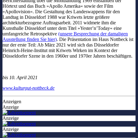
Berichterstattung über die Mondlandung 1969 entstanden der
Hörtext und das Buch »Apollo Amerika« sowie der Film
»Apollovision«. Die Gestaltung des Landeswappens für den
Landtag in Düsseldorf 1988 war Kriwets letzte größere
architekturbezogene Auftragsarbeit. 2011 widmete ihm die
Kunsthalle Düsseldorf unter dem Titel »YesterʼnʼToday« eine
umfangreiche Retrospektive
(unsere Besprechung der damaligen
Ausstellung finden Sie hier)
. Die Präsentation im Haus Nottbeck ist
nur der erste Teil: Ab März 2021 wird sich das Düsseldorfer
Heinrich-Heine-Institut mit Kriwets Wirken im Kontext der
Düsseldorfer Szene in den 1960er und 1970er Jahren beschäftigen.
bis 10. April 2021
www.kulturgut-nottbeck.de
Anzeigen
Anzeige
Anzeige
Anzeige