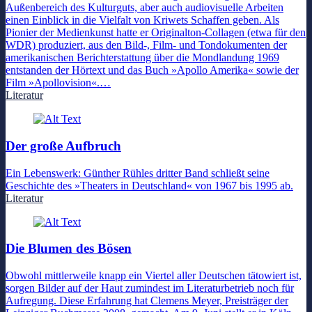
Außenbereich des Kulturguts, aber auch audiovisuelle Arbeiten
einen Einblick in die Vielfalt von Kriwets Schaffen geben. Als
Pionier der Medienkunst hatte er Originalton-Collagen (etwa für den
WDR) produziert, aus den Bild-, Film- und Tondokumenten der
amerikanischen Berichterstattung über die Mondlandung 1969
entstanden der Hörtext und das Buch »Apollo Amerika« sowie der
Film »Apollovision«.…
Literatur
Der große Aufbruch
Ein Lebenswerk: Günther Rühles dritter Band schließt seine
Geschichte des »Theaters in Deutschland« von 1967 bis 1995 ab.
Literatur
Die Blumen des Bösen
Obwohl mittlerweile knapp ein Viertel aller Deutschen tätowiert ist,
sorgen Bilder auf der Haut zumindest im Literaturbetrieb noch für
Aufregung. Diese Erfahrung hat Clemens Meyer, Preisträger der