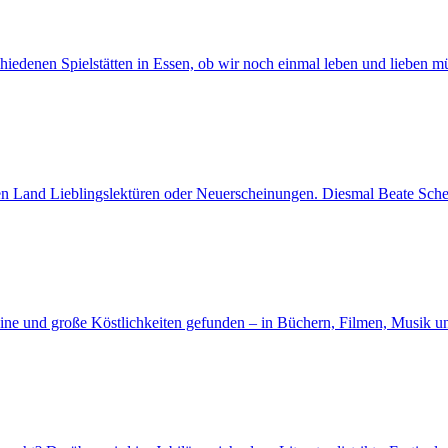
rschiedenen Spielstätten in Essen, ob wir noch einmal leben und lieben m
n Land Lieblingslektüren oder Neuerscheinungen. Diesmal Beate Sche
eine und große Köstlichkeiten gefunden – in Büchern, Filmen, Musik u