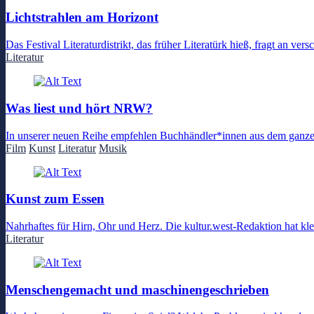
Lichtstrahlen am Horizont
Das Festival Literaturdistrikt, das früher Literatürk hieß, fragt an ve
Literatur
Was liest und hört NRW?
In unserer neuen Reihe empfehlen Buchhändler*innen aus dem ganze
Film
Kunst
Literatur
Musik
Kunst zum Essen
Nahrhaftes für Hirn, Ohr und Herz. Die kultur.west-Redaktion hat kl
Literatur
Menschengemacht und maschinengeschrieben