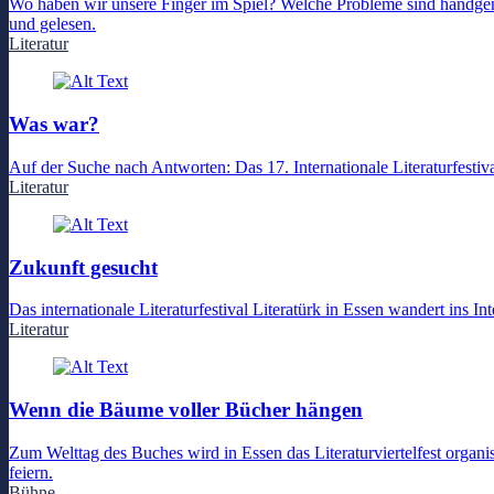
Wo haben wir unsere Finger im Spiel? Welche Probleme sind handgema
und gelesen.
Literatur
Was war?
Auf der Suche nach Antworten: Das 17. Internationale Literaturfestiv
Literatur
Zukunft gesucht
Das internationale Literaturfestival Literatürk in Essen wandert ins I
Literatur
Wenn die Bäume voller Bücher hängen
Zum Welttag des Buches wird in Essen das Literaturviertelfest organi
feiern.
Bühne