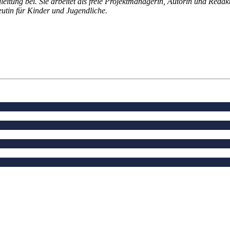
leitung bei. Sie arbeitet als freie Projektmanagerin, Autorin und Reda
eutin für Kinder und Jugendliche.