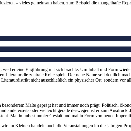
oduzieren – vieles gemeinsam haben, zum Beispiel die mangelhafte Reprä
 weil er eine Engführung mit sich brachte. Um Inhalt und Form wied
en Literatur die zentrale Rolle spielt. Der neue Name soll deutlich ma
iteraturdistrikt nicht ausschließlich ein physischer Ort, sondern vor al
 in besonderem Maße geprägt hat und immer noch prägt. Politisch, ökonomi
d andererseits oder vielleicht gerade deswegen ist er zum Ausdruck de
tsteht. Mal in unbestimmter Gestalt und mal in Form von neuen Imperat
 im Kleinen handeln auch die Veranstaltungen im diesjährigen Pr