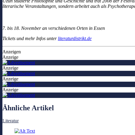
Uzun studierte Philosophie und Geschichte und trat 2008 der Festival
literarische Veranstaltungen, sondern arbeitet auch als Psychotherap
7. bis 18. November
an verschiedenen Orten in Essen
Tickets und mehr Infos unter
literaturdistrikt.de
Anzeigen
Anzeige
Anzeige
Anzeige
Anzeige
Ähnliche Artikel
Literatur