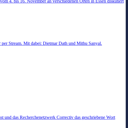
vom 4. bis 16. November an verschiedenen Orten in Essen diskutiert
er per Stream. Mit dabei: Dietmar Dath und Mithu Sanyal.
roust und das Recherchenetzwerk Correctiv das geschriebene Wort