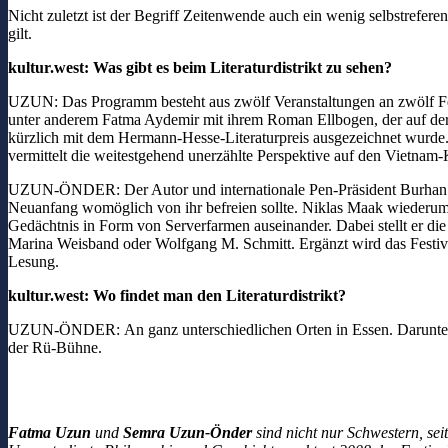
Nicht zuletzt ist der Begriff Zeitenwende auch ein wenig selbstrefer
gilt.
kultur.west: Was gibt es beim Literaturdistrikt zu sehen?
UZUN: Das Programm besteht aus zwölf Veranstaltungen an zwölf Fest
unter anderem Fatma Aydemir mit ihrem Roman Ellbogen, der auf der
kürzlich mit dem Hermann-Hesse-Literaturpreis ausgezeichnet wurde.
vermittelt die weitestgehend unerzählte Perspektive auf den Vietna
UZUN-ÖNDER: Der Autor und internationale Pen-Präsident Burhan Sön
Neuanfang womöglich von ihr befreien sollte. Niklas Maak wiederum s
Gedächtnis in Form von Serverfarmen auseinander. Dabei stellt er di
Marina Weisband oder Wolfgang M. Schmitt. Ergänzt wird das Festiv
Lesung.
kultur.west: Wo findet man den Literaturdistrikt?
UZUN-ÖNDER:
An ganz unterschiedlichen Orten in Essen. Darunte
der Rü-Bühne.
Fatma Uzun
und
Semra Uzun-Önder
sind nicht nur Schwestern, se