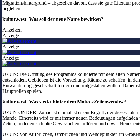
Migrationshintergrund – abgesehen davon, dass sie gute Literatur pr
begleiten.
kultur.west: Was soll der neue Name bewirken?
Anzeigen
Anzeige
Anzeige
Anzeige
UZUN: Die Öffnung des Programms kollidierte mit dem alten Namen,
entschieden. Geblieben ist die Vorstellung, Räume zu schaffen, in den
Einwanderungsgesellschaft fördern und mitgestalten wollen. Dabei ist L
Hauptrollen spielen.
kultur.west: Was steckt hinter dem Motto «Zeitenwende«?
UZUN-ÖNDER:
Zunächst einmal ist es ein Begriff, der dieses Jahr
Munde. Einerseits wird er mit immer neuen Bedeutungen aufgeladen un
Zeiten, in denen sich alte Gewissheiten auflösen und etwas Neues en
UZUN: Von Aufbrüchen, Umbrüchen und Wendepunkten im Großen wie