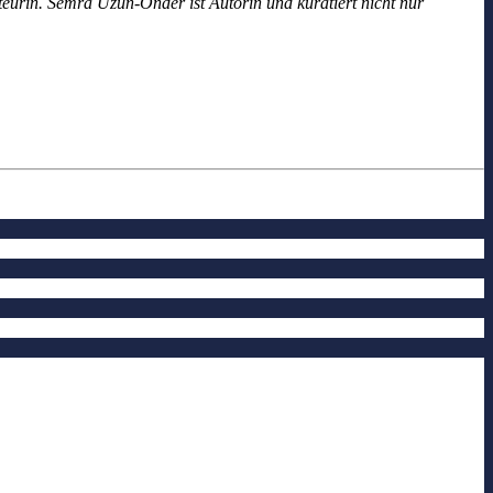
kteurin. Semra Uzun-Önder ist Autorin und kuratiert nicht nur