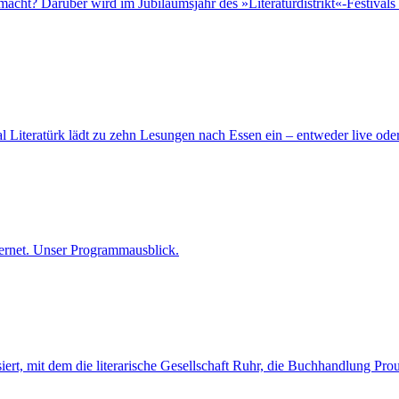
cht? Darüber wird im Jubiläumsjahr des »Literaturdistrikt«-Festivals 
al Literatürk lädt zu zehn Lesungen nach Essen ein – entweder live od
nternet. Unser Programmausblick.
siert, mit dem die literarische Gesellschaft Ruhr, die Buchhandlung P