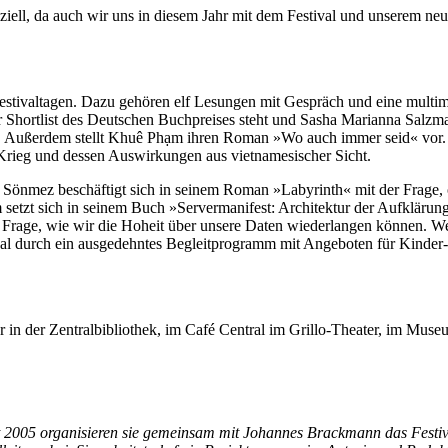
enziell, da auch wir uns in diesem Jahr mit dem Festival und unserem n
ivaltagen. Dazu gehören elf Lesungen mit Gespräch und eine multimed
 Shortlist des Deutschen Buchpreises steht und Sasha Marianna Salzm
 Außerdem stellt Khuê Phạm ihren Roman »Wo auch immer seid« vor. Da
m-Krieg und dessen Auswirkungen aus vietnamesischer Sicht.
mez beschäftigt sich in seinem Roman »Labyrinth« mit der Frage, ob
etzt sich in seinem Buch »Servermanifest: Architektur der Aufklärung
e Frage, wie wir die Hoheit über unsere Daten wiederlangen können. We
al durch ein ausgedehntes Begleitprogramm mit Angeboten für Kinder
r in der Zentralbibliothek, im Café Central im Grillo-Theater, im Mu
it 2005 organisieren sie gemeinsam mit Johannes Brackmann das Festi