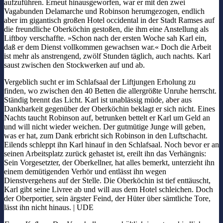
aufzuführen. Erneut hinausgeworfen, war er mit den zwei
Vagabunden Delamarche und Robinson herumgezogen, endlich
aber im gigantisch großen Hotel occidental in der Stadt Ramses auf
die freundliche Oberköchin gestoßen, die ihm eine Anstellung als
Liftboy verschaffte. »Schon nach der ersten Woche sah Karl ein,
daß er dem Dienst vollkommen gewachsen war.« Doch die Arbeit
ist mehr als anstrengend, zwölf Stunden täglich, auch nachts. Karl
saust zwischen den Stockwerken auf und ab.
Vergeblich sucht er im Schlafsaal der Liftjungen Erholung zu
finden, wo zwischen den 40 Betten die allergrößte Unruhe herrscht.
Ständig brennt das Licht. Karl ist unablässig müde, aber aus
Dankbarkeit gegenüber der Oberköchin beklagt er sich nicht. Eines
Nachts taucht Robinson auf, betrunken bettelt er Karl um Geld an
und will nicht wieder weichen. Der gutmütige Junge will geben,
was er hat, zum Dank erbricht sich Robinson in den Luftschacht.
Eilends schleppt ihn Karl hinauf in den Schlafsaal. Noch bevor er an
seinen Arbeitsplatz zurück gehastet ist, ereilt ihn das Verhängnis:
Sein Vorgesetzter, der Oberkellner, hat alles bemerkt, unterzieht ihn
einem demütigenden Verhör und entlässt ihn wegen
Dienstvergehens auf der Stelle. Die Oberköchin ist tief enttäuscht,
Karl gibt seine Livree ab und will aus dem Hotel schleichen. Doch
der Oberportier, sein ärgster Feind, der Hüter über sämtliche Tore,
lässt ihn nicht hinaus. | UDE