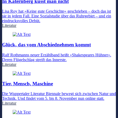
In Katernberg küsst man nicht
Lisa Roy hat »Keine gute Geschichte« geschrieben – doch das ist
sie in jedem Fall. Eine Sozialstudie über das Ruhrgebiet – und ein
eindrucksvolles Debüt.
Literatur
Glück, das vom Abschiednehmen kommt
Ralf Rothmanns neuer Erzählband heißt »Shakespeares Hühner«.
Deren Flügelschlag streift das Innerste.
Literatur
Tier, Mensch, Maschine
Die Wuppertaler Literatur Biennale bewegt sich zwischen Natur und
Technik. Und findet vom 5. bis 8. November nun online statt.
Literatur