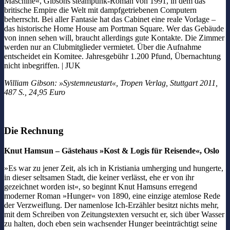
Maschine«, Gibsons steampunk-Roman von 1991, in dem das
britische Empire die Welt mit dampfgetriebenen Computern
beherrscht. Bei aller Fantasie hat das Cabinet eine reale Vorlage –
das historische Home House am Portman Square. Wer das Gebäude
von innen sehen will, braucht allerdings gute Kontakte. Die Zimmer
werden nur an Clubmitglieder vermietet. Über die Aufnahme
entscheidet ein Komitee. Jahresgebühr 1.200 Pfund, Übernachtung
nicht inbegriffen. | JUK
William Gibson: »Systemneustart«, Tropen Verlag, Stuttgart 2011,
487 S., 24,95 Euro
Die Rechnung
Knut Hamsun – Gästehaus »Kost & Logis für Reisende«, Oslo
»Es war zu jener Zeit, als ich in Kristiania umherging und hungerte,
in dieser seltsamen Stadt, die keiner verlässt, ehe er von ihr
gezeichnet worden ist«, so beginnt Knut Hamsuns erregend
moderner Roman »Hunger« von 1890, eine einzige atemlose Rede
der Verzweiflung. Der namenlose Ich-Erzähler besitzt nichts mehr,
mit dem Schreiben von Zeitungstexten versucht er, sich über Wasser
zu halten, doch eben sein wachsender Hunger beeinträchtigt seine