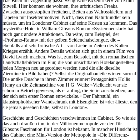
Das Buch im Vogelkäfig passt: »Englische Exzentriker« von Edith
Sitwell. Hier könnten sie wohnen, ihre urbritischen Freaks.
Zwischen ausgestopften Frettchen, Betten aus Walrosskiefern und
Tapeten mit Insektenmotiven. Nicht, dass man Naturkundler sein
müsste, um im Londoner Cabinet auf seine Kosten zu kommen. Das
mysteriöse Hotel in William Gibsons Roman »Systemneustart« hat
noch ganz andere Attraktionen. Da wäre, zum Beispiel, der
»Profumo-Raum« mit der gelben Seidenchaiselongue, die –
ebenfalls auf sehr britische Art – von Liebe in Zeiten des Kalten
Krieges erzählt. Andere Details würden sich gut in einem Film von
David Lynch machen. Was ist, zum Beispiel, mit den romantischen
Landschaftsbildern im Flur, die von unsichtbaren Hotelangestellten
jeden Morgen neu angeordnet werden (und die alle dieselbe
Zierruine im Bild haben)? Selbst die Originalbauteile wirken surreal.
Die antike Dusche in ihrem Zimmer erinnert Protagonistin Hollis
Henry an die Zeitmaschine von H.G. Wells: »Vielleicht war sie
schon in Betrieb gewesen, als er anfing, die Serie zu schreiben, aus
der sich sein erster Roman entwickelte.« Der Fahrstuhl, ein
klaustrophobischer Wandschrank mit Eisengitter, ist »der älteste, den
sie jemals gesehen hatte, selbst in London«.
Geschichte und Geschichten verschwimmen im Cabinet. So wie sie
das auch draußen tun, in der Millionenmetropole vor der Tür.
Gibsons Faszination für London ist bekannt. In mancher Hinsicht ist
das Cabinet eine Mini-Version der Metropole in »Die Differenz-