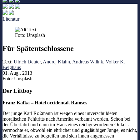
Literatur
Foto: Unsplash
Für Spätentschlossene
Text:
Ulrich Deuter
,
Andrej Klahn
,
Andreas Wilink
,
Volker K.
Belghaus
01. Aug.. 2013
Foto: Unsplash
Der Liftboy
Franz Kafka – Hotel occidental, Ramses
Der junge Karl Roßmann ist wegen eines unverschuldeten
moralischen Fehltritts nach Amerika verbannt worden. Schon bei
der Überfahrt und dann im Haus eines reichgewordenen Onkels
vermochte er, obwohl ein ehrlicher und gutgläubiger Junge, es nicht,
die Verhältnisse zu begreifen und sich ihnen angemessen