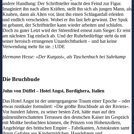
andere Handlung: Der Schriftsteller macht den Feind zur Figur.
Imaginiert ihn nach allen Kräften, stellt ihn sich als jungen Mann, als
Knaben, dann als Alten vor, lässt ihn einen Schlaganfall erleiden
und endlich verscheiden. Wobei er ihn fast lieb gewinnt. Der Spuk
ist gebannt, der Schriftsteller kann wieder arbeiten und schlafen.
Doch zu guter Letzt wird der Störenfried erneut zum Sieger: Er reist
am nächsten Tag einfach ab. Und der Ruhebedürftige steht da mit
seiner heroisch errungenen Unanfechtbarkeit – und hat keine
Verwendung mehr für sie. | UDE
Hermann Hesse: »Der Kurgast«, als Taschenbuch bei Suhrkamp
Die Bruchbude
John von Düffel – Hotel Angst, Bordighera, Italien
Das Hotel Angst ist der untergegangene Traum einer Epoche – oder
etwas rustikaler formuliert: »Die größte Bruchbude an der Riviera«.
Vor hundert Jahren, zu seiner besten Zeit, hätte man auf den
palmenüberschatteten Terrassen den deutschen Kaiser im Gespräch
mit Moltke beobachten können, die Prinzen von Hohenzollern,
Angehörige des britischen Empire – Fabrikanten, Aristokraten samt
ihrem Gefolge aus Kindermädchen, Hauslehrern und