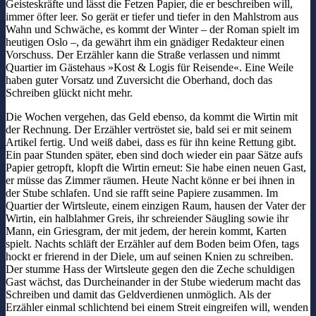
Geisteskräfte und lässt die Fetzen Papier, die er beschreiben will,
immer öfter leer. So gerät er tiefer und tiefer in den Mahlstrom aus
Wahn und Schwäche, es kommt der Winter – der Roman spielt im
heutigen Oslo –, da gewährt ihm ein gnädiger Redakteur einen
Vorschuss. Der Erzähler kann die Straße verlassen und nimmt
Quartier im Gästehaus »Kost & Logis für Reisende«. Eine Weile
haben guter Vorsatz und Zuversicht die Oberhand, doch das
Schreiben glückt nicht mehr.
Die Wochen vergehen, das Geld ebenso, da kommt die Wirtin mit
der Rechnung. Der Erzähler vertröstet sie, bald sei er mit seinem
Artikel fertig. Und weiß dabei, dass es für ihn keine Rettung gibt.
Ein paar Stunden später, eben sind doch wieder ein paar Sätze aufs
Papier getropft, klopft die Wirtin erneut: Sie habe einen neuen Gast,
er müsse das Zimmer räumen. Heute Nacht könne er bei ihnen in
der Stube schlafen. Und sie rafft seine Papiere zusammen. Im
Quartier der Wirtsleute, einem einzigen Raum, hausen der Vater der
Wirtin, ein halblahmer Greis, ihr schreiender Säugling sowie ihr
Mann, ein Griesgram, der mit jedem, der herein kommt, Karten
spielt. Nachts schläft der Erzähler auf dem Boden beim Ofen, tags
hockt er frierend in der Diele, um auf seinen Knien zu schreiben.
Der stumme Hass der Wirtsleute gegen den die Zeche schuldigen
Gast wächst, das Durcheinander in der Stube wiederum macht das
Schreiben und damit das Geldverdienen unmöglich. Als der
Erzähler einmal schlichtend bei einem Streit eingreifen will, wenden