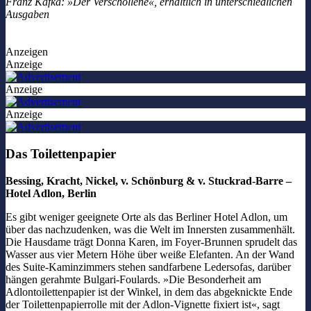
Franz Kafka: »Der Verschollene«, erhältlich in unterschiedlichen
Ausgaben
Anzeigen
Anzeige
Anzeige
Anzeige
Das Toilettenpapier
Bessing, Kracht, Nickel, v. Schönburg & v. Stuckrad-Barre –
Hotel Adlon, Berlin
Es gibt weniger geeignete Orte als das Berliner Hotel Adlon, um
über das nachzudenken, was die Welt im Innersten zusammenhält.
Die Hausdame trägt Donna Karen, im Foyer-Brunnen sprudelt das
Wasser aus vier Metern Höhe über weiße Elefanten. An der Wand
des Suite-Kaminzimmers stehen sandfarbene Ledersofas, darüber
hängen gerahmte Bulgari-Foulards. »Die Besonderheit am
Adlontoilettenpapier ist der Winkel, in dem das abgeknickte Ende
der Toilettenpapierrolle mit der Adlon-Vignette fixiert ist«, sagt