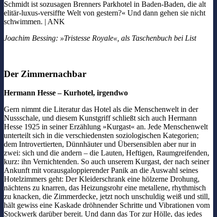
Schmidt ist sozusagen Brenners Parkhotel in Baden-Baden, die alt
elitär-luxus-versiffte Welt von gestern?« Und dann gehen sie nicht
schwimmen. | ANK
Joachim Bessing: »Tristesse Royale«, als Taschenbuch bei List
Der Zimmernachbar
Hermann Hesse – Kurhotel, irgendwo
Gern nimmt die Literatur das Hotel als die Menschenwelt in der
Nussschale, und diesem Kunstgriff schließt sich auch Hermann
Hesse 1925 in seiner Erzählung »Kurgast« an. Jede Menschenwelt
unterteilt sich in die verschiedensten soziologischen Kategorien;
dem Introvertierten, Dünnhäuter und Übersensiblen aber nur in
zwei: sich und die andern – die Lauten, Heftigen, Raumgreifenden,
kurz: ihn Vernichtenden. So auch unserem Kurgast, der nach seiner
Ankunft mit vorausgaloppierender Panik an die Auswahl seines
Hotelzimmers geht: Der Kleiderschrank eine hölzerne Drohung,
nächtens zu knarren, das Heizungsrohr eine metallene, rhythmisch
zu knacken, die Zimmerdecke, jetzt noch unschuldig weiß und still,
hält gewiss eine Kaskade dröhnender Schritte und Vibrationen vom
Stockwerk darüber bereit. Und dann das Tor zur Hölle, das jedes