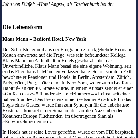
John von Düffel: »Hotel Angst«, als Taschenbuch bei dtv
Die Lebensform
Klaus Mann – Bedford Hotel, New York
Der Schriftsteller und aus der Emigration zurückgekehrte Hermann
Kesten antwortete auf die Frage, was sein befreundeter Kollege
Klaus Mann am Aufenthalt in Hotels geschätzt habe: das
Unverbindliche. Klaus Mann besaß nie eine eigene Wohnung, seit
er das Elternhaus in München verlassen hatte. Schon vor dem Exil
bewohnte er Pensionen und Hotels, in Berlin, Amsterdam, Zürich,
Paris, Wien, Prag, später dann in New York, wo er zum »Bedford-
Habitué« an der 40. Straße wurde. In einem Aufsatz sendet er einen
»Gruß an das zwölfhundertste Hotelzimmer« – »Heimat seit einer
halben Stunde«. Das Fremdenzimmer (seltsamer Ausdruck für das
Logis eines Gastes) wurde ihm zum Synonym für die unbehauste
Existenz – konkret in der Situation der vor den Nazis über den
Kontinent Europa Flüchtenden, im übertragenen Sinn als
»Entwurzelungsneurose«.
In Hotels hat er seine Lover getroffen, wurde er vom FBI bespitzelt,
hat er Texte zu Papier gebracht und Manuskripte redigiert, Bittbriefe