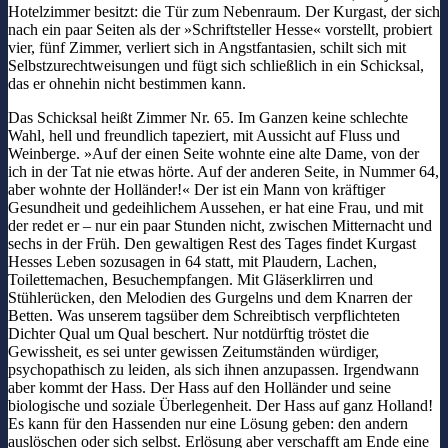
Hotelzimmer besitzt: die Tür zum Nebenraum. Der Kurgast, der sich
nach ein paar Seiten als der »Schriftsteller Hesse« vorstellt, probiert
vier, fünf Zimmer, verliert sich in Angstfantasien, schilt sich mit
Selbstzurechtweisungen und fügt sich schließlich in ein Schicksal,
das er ohnehin nicht bestimmen kann.
Das Schicksal heißt Zimmer Nr. 65. Im Ganzen keine schlechte
Wahl, hell und freundlich tapeziert, mit Aussicht auf Fluss und
Weinberge. »Auf der einen Seite wohnte eine alte Dame, von der
ich in der Tat nie etwas hörte. Auf der anderen Seite, in Nummer 64,
aber wohnte der Holländer!« Der ist ein Mann von kräftiger
Gesundheit und gedeihlichem Aussehen, er hat eine Frau, und mit
der redet er – nur ein paar Stunden nicht, zwischen Mitternacht und
sechs in der Früh. Den gewaltigen Rest des Tages findet Kurgast
Hesses Leben sozusagen in 64 statt, mit Plaudern, Lachen,
Toilettemachen, Besuchempfangen. Mit Gläserklirren und
Stühlerücken, den Melodien des Gurgelns und dem Knarren der
Betten. Was unserem tagsüber dem Schreibtisch verpflichteten
Dichter Qual um Qual beschert. Nur notdürftig tröstet die
Gewissheit, es sei unter gewissen Zeitumständen würdiger,
psychopathisch zu leiden, als sich ihnen anzupassen. Irgendwann
aber kommt der Hass. Der Hass auf den Holländer und seine
biologische und soziale Überlegenheit. Der Hass auf ganz Holland!
Es kann für den Hassenden nur eine Lösung geben: den andern
auslöschen oder sich selbst. Erlösung aber verschafft am Ende eine