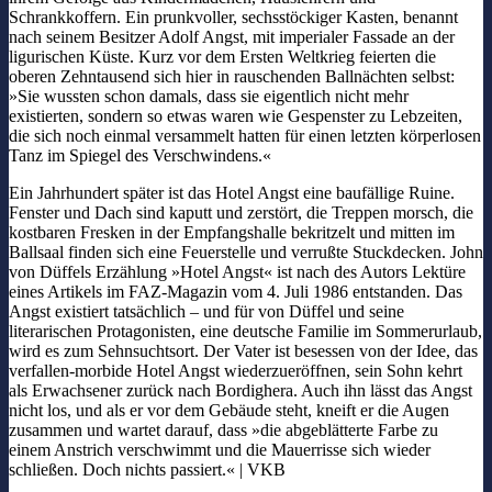
Schrankkoffern. Ein prunkvoller, sechsstöckiger Kasten, benannt
nach seinem Besitzer Adolf Angst, mit imperialer Fassade an der
ligurischen Küste. Kurz vor dem Ersten Weltkrieg feierten die
oberen Zehntausend sich hier in rauschenden Ballnächten selbst:
»Sie wussten schon damals, dass sie eigentlich nicht mehr
existierten, sondern so etwas waren wie Gespenster zu Lebzeiten,
die sich noch einmal versammelt hatten für einen letzten körperlosen
Tanz im Spiegel des Verschwindens.«
Ein Jahrhundert später ist das Hotel Angst eine baufällige Ruine.
Fenster und Dach sind kaputt und zerstört, die Treppen morsch, die
kostbaren Fresken in der Empfangshalle bekritzelt und mitten im
Ballsaal finden sich eine Feuerstelle und verrußte Stuckdecken. John
von Düffels Erzählung »Hotel Angst« ist nach des Autors Lektüre
eines Artikels im FAZ-Magazin vom 4. Juli 1986 entstanden. Das
Angst existiert tatsächlich – und für von Düffel und seine
literarischen Protagonisten, eine deutsche Familie im Sommerurlaub,
wird es zum Sehnsuchtsort. Der Vater ist besessen von der Idee, das
verfallen-morbide Hotel Angst wiederzueröffnen, sein Sohn kehrt
als Erwachsener zurück nach Bordighera. Auch ihn lässt das Angst
nicht los, und als er vor dem Gebäude steht, kneift er die Augen
zusammen und wartet darauf, dass »die abgeblätterte Farbe zu
einem Anstrich verschwimmt und die Mauerrisse sich wieder
schließen. Doch nichts passiert.« | VKB