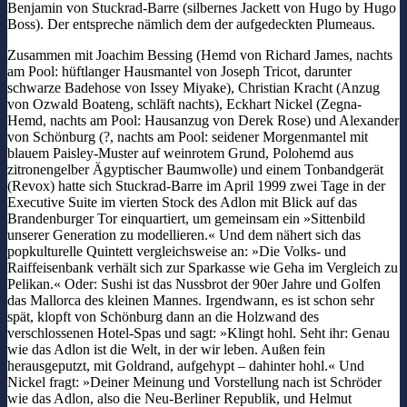
Benjamin von Stuckrad-Barre (silbernes Jackett von Hugo by Hugo
Boss). Der entspreche nämlich dem der aufgedeckten Plumeaus.
Zusammen mit Joachim Bessing (Hemd von Richard James, nachts
am Pool: hüftlanger Hausmantel von Joseph Tricot, darunter
schwarze Badehose von Issey Miyake), Christian Kracht (Anzug
von Ozwald Boateng, schläft nachts), Eckhart Nickel (Zegna-
Hemd, nachts am Pool: Hausanzug von Derek Rose) und Alexander
von Schönburg (?, nachts am Pool: seidener Morgenmantel mit
blauem Paisley-Muster auf weinrotem Grund, Polohemd aus
zitronengelber Ägyptischer Baumwolle) und einem Tonbandgerät
(Revox) hatte sich Stuckrad-Barre im April 1999 zwei Tage in der
Executive Suite im vierten Stock des Adlon mit Blick auf das
Brandenburger Tor einquartiert, um gemeinsam ein »Sittenbild
unserer Generation zu modellieren.« Und dem nähert sich das
popkulturelle Quintett vergleichsweise an: »Die Volks- und
Raiffeisenbank verhält sich zur Sparkasse wie Geha im Vergleich zu
Pelikan.« Oder: Sushi ist das Nussbrot der 90er Jahre und Golfen
das Mallorca des kleinen Mannes. Irgendwann, es ist schon sehr
spät, klopft von Schönburg dann an die Holzwand des
verschlossenen Hotel-Spas und sagt: »Klingt hohl. Seht ihr: Genau
wie das Adlon ist die Welt, in der wir leben. Außen fein
herausgeputzt, mit Goldrand, aufgehypt – dahinter hohl.« Und
Nickel fragt: »Deiner Meinung und Vorstellung nach ist Schröder
wie das Adlon, also die Neu-Berliner Republik, und Helmut