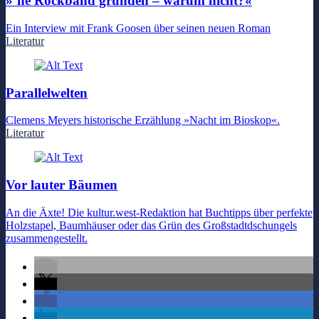
»’ne Rockband gründen – warum nicht?«
Ein Interview mit Frank Goosen über seinen neuen Roman
Literatur
Parallelwelten
Clemens Meyers historische Erzählung »Nacht im Bioskop«.
Literatur
Vor lauter Bäumen
An die Äxte! Die kultur.west-Redaktion hat Buchtipps über perfekte
Holzstapel, Baumhäuser oder das Grün des Großstadtdschungels
zusammengestellt.