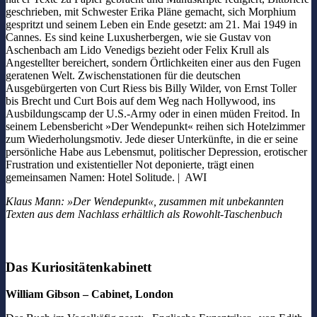
geschrieben, mit Schwester Erika Pläne gemacht, sich Morphium
gespritzt und seinem Leben ein Ende gesetzt: am 21. Mai 1949 in
Cannes. Es sind keine Luxusherbergen, wie sie Gustav von
Aschenbach am Lido Venedigs bezieht oder Felix Krull als
Angestellter bereichert, sondern Örtlichkeiten einer aus den Fugen
geratenen Welt. Zwischenstationen für die deutschen
Ausgebürgerten von Curt Riess bis Billy Wilder, von Ernst Toller
bis Brecht und Curt Bois auf dem Weg nach Hollywood, ins
Ausbildungscamp der U.S.-Army oder in einen müden Freitod. In
seinem Lebensbericht »Der Wendepunkt« reihen sich Hotelzimmer
zum Wiederholungsmotiv. Jede dieser Unterkünfte, in die er seine
persönliche Habe aus Lebensmut, politischer Depression, erotischer
Frustration und existentieller Not deponierte, trägt einen
gemeinsamen Namen: Hotel Solitude. | AWI
Klaus Mann: »Der Wendepunkt«, zusammen mit unbekannten
Texten aus dem Nachlass erhältlich als Rowohlt-Taschenbuch
Das Kuriositätenkabinett
William Gibson – Cabinet, London