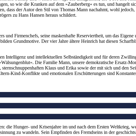
en, so wie die Kranken auf dem »Zauberberg« es tun, und hangelt sich 
n, dass der Autor den Stil von Thomas Mann nachahmt, wohl jedoch, das
ögers zu Hans Hansen heraus schildert.
 und Firmenchefs, seine maskenhafte Reserviertheit, um das Eigene un
ilden Grundmotive. Der vier Jahre ältere Heinrich hat diesen Scharfbl
n Intelligenz und intellektuellen Selbständigkeit und für deren Zwilling
»Wälsungenblut«. Die Familie Mann, unsere demokratische Ersatz-Monar
n, sternschnuppenhaften Klaus und Erika sowie der mit sich und den S
tern-Kind-Konflikte und emotionalen Erschütterungen sind Konstanten 
agen: die Hunger- und Krisenjahre im und nach dem Ersten Weltkrieg, 
Gesinnung zu wandeln. Sein Empfinden des Fremdseins in der geschich