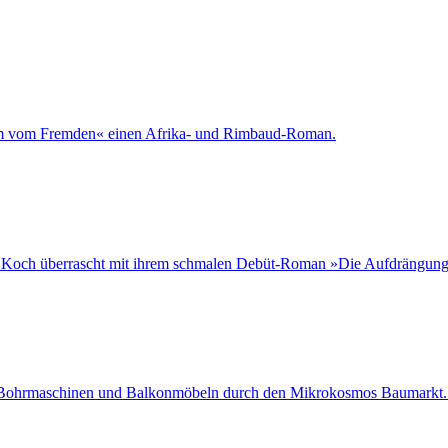
aum vom Fremden« einen Afrika- und Rimbaud-Roman.
ane Koch überrascht mit ihrem schmalen Debüt-Roman »Die Aufdrängung
 Bohrmaschinen und Balkonmöbeln durch den Mikrokosmos Baumarkt. In