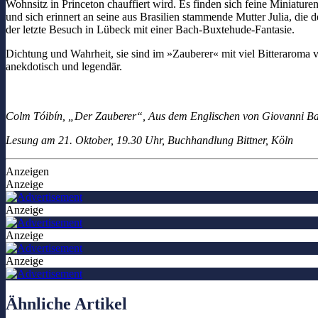
Wohnsitz in Princeton chauffiert wird. Es finden sich feine Miniat
und sich erinnert an seine aus Brasilien stammende Mutter Julia, di
der letzte Besuch in Lübeck mit einer Bach-Buxtehude-Fantasie.
Dichtung und Wahrheit, sie sind im »Zauberer« mit viel Bitteraroma v
anekdotisch und legendär.
Colm Tóibín, „Der Zauberer“, Aus dem Englischen von Giovanni Ban
Lesung am 21. Oktober, 19.30 Uhr, Buchhandlung Bittner, Köln
Anzeigen
Anzeige
Anzeige
Anzeige
Anzeige
Ähnliche Artikel