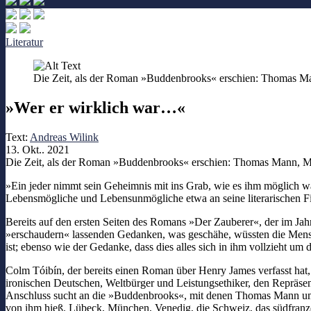
Literatur
Die Zeit, als der Roman »Buddenbrooks« erschien: Thomas M
»Wer er wirklich war…«
Text:
Andreas Wilink
13. Okt.. 2021
Die Zeit, als der Roman »Buddenbrooks« erschien: Thomas Mann, M
»Ein jeder nimmt sein Geheimnis mit ins Grab, wie es ihm möglich w
Lebensmögliche und Lebensunmögliche etwa an seine literarischen Fi
Bereits auf den ersten Seiten des Romans »Der Zauberer«, der im Ja
»erschaudern« lassenden Gedanken, was geschähe, wüssten die Mensch
ist; ebenso wie der Gedanke, dass dies alles sich in ihm vollzieht um
Colm Tóibín, der bereits einen Roman über Henry James verfasst hat, 
ironischen Deutschen, Weltbürger und Leistungsethiker, den Repräsen
Anschluss sucht an die »Buddenbrooks«, mit denen Thomas Mann um 
von ihm hieß. Lübeck, München, Venedig, die Schweiz, das südfranz