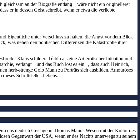
gleichsam an der Biografie entlang – wäre nicht ein originellerer
s er in dessen Geist schreibt, wenn er etwa die verliebte
d Eigentliche unter Verschluss zu halten, die Angst vor dem Blick
ick, was neben den politischen Differenzen die Katastrophe ihrer
sbruder Klaus schildert Tóibín als eine Art erotischer Initiation und
chie, verlangt – und das Buch löst es ein –, dass auch Heinrich,
einen herb-strenge Golo Mann zu Porträts sich ausbilden. Amouröses
dieses Schriftsteller-Lebens.
wenn das deutsch Geistige in Thomas Manns Wesen mit der Kultur des
tslosen Gegenwart der USA, wenn er des Nachts unterwegs zu seinem