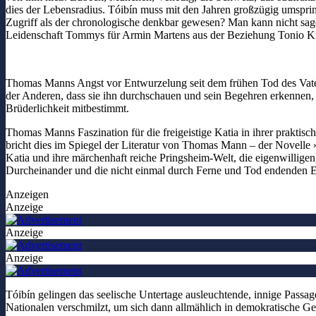
dies der Lebensradius. Tóibín muss mit den Jahren großzügig umspring
Zugriff als der chronologische denkbar gewesen? Man kann nicht sage
Leidenschaft Tommys für Armin Martens aus der Beziehung Tonio Kr
Thomas Manns Angst vor Entwurzelung seit dem frühen Tod des Vaters
der Anderen, dass sie ihn durchschauen und sein Begehren erkennen, b
Brüderlichkeit mitbestimmt.
Thomas Manns Faszination für die freigeistige Katia in ihrer praktische
bricht dies im Spiegel der Literatur von Thomas Mann – der Novelle 
Katia und ihre märchenhaft reiche Pringsheim-Welt, die eigenwillige
Durcheinander und die nicht einmal durch Ferne und Tod endenden El
Anzeigen
Anzeige
Anzeige
Anzeige
Tóibín gelingen das seelische Untertage ausleuchtende, innige Pass
Nationalen verschmilzt, um sich dann allmählich in demokratische 