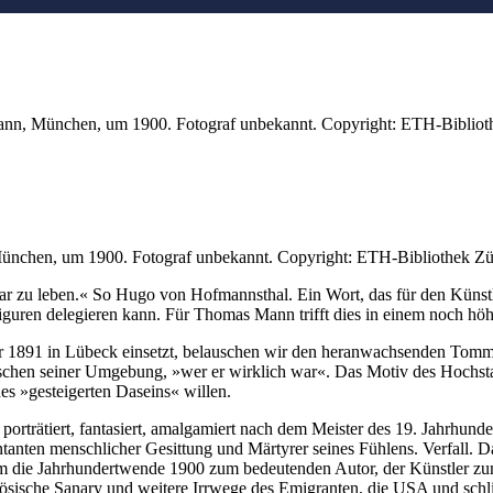
ann, München, um 1900. Fotograf unbekannt. Copyright: ETH-Biblio
ünchen, um 1900. Fotograf unbekannt. Copyright: ETH-Bibliothek Z
ar zu leben.« So Hugo von Hofmannsthal. Ein Wort, das für den Künstle
guren delegieren kann. Für Thomas Mann trifft dies in einem noch hö
hr 1891 in Lübeck einsetzt, belauschen wir den heranwachsenden Tommy
en seiner Umgebung, »wer er wirklich war«. Das Motiv des Hochstaple
 des »gesteigerten Daseins« willen.
porträtiert, fantasiert, amalgamiert nach dem Meister des 19. Jahrhunde
tanten menschlicher Gesittung und Märtyrer seines Fühlens. Verfall. D
die Jahrhundertwende 1900 zum bedeutenden Autor, der Künstler zum
ösische Sanary und weitere Irrwege des Emigranten, die USA und schli