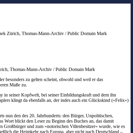
thek Zürich, Thomas-Mann-Archiv / Public Domain Mark
ürich, Thomas-Mann-Archiv / Public Domain Mark
r besonders zu gelten scheint, obwohl und weil er das
heren Maße zu.
 in seiner Kopfwelt, bei seiner Einbildungskraft und dem ihn
rs klingt da ebenfalls an, der indes auch ein Glückskind (»Felix«)
rts nun den des 20. Jahrhunderts: den Bürger, Unpolitischen,
as Wort blickt den Leser zu Beginn des Buches an, das damit
 Großbürger und zum »notorischen Villenbesitzer« wurde, wie es
eßlich die Heimkehr nach Europa, aber nicht nach Deutschland –