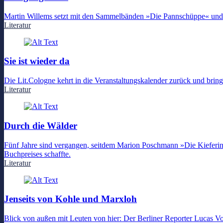
Martin Willems setzt mit den Sammelbänden »Die Pannschüppe« und 
Literatur
Sie ist wieder da
Die Lit.Cologne kehrt in die Veranstaltungskalender zurück und bringt
Literatur
Durch die Wälder
Fünf Jahre sind vergangen, seitdem Marion Poschmann »Die Kieferinsel
Buchpreises schaffte.
Literatur
Jenseits von Kohle und Marxloh
Blick von außen mit Leuten von hier: Der Berliner Reporter Lucas V