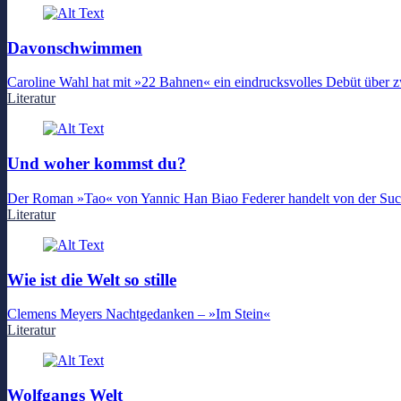
Davonschwimmen
Caroline Wahl hat mit »22 Bahnen« ein eindrucksvolles Debüt über z
Literatur
Und woher kommst du?
Der Roman »Tao« von Yannic Han Biao Federer handelt von der Suche 
Literatur
Wie ist die Welt so stille
Clemens Meyers Nachtgedanken – »Im Stein«
Literatur
Wolfgangs Welt