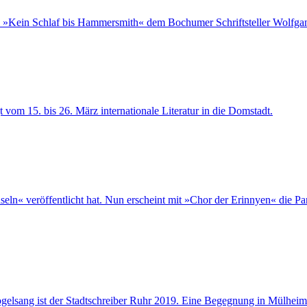
»Kein Schlaf bis Hammersmith« dem Bochumer Schriftsteller Wolfgan
 vom 15. bis 26. März internationale Literatur in die Domstadt.
n« veröffentlicht hat. Nun erscheint mit »Chor der Erinnyen« die Paral
ogelsang ist der Stadtschreiber Ruhr 2019. Eine Begegnung in Mülheim